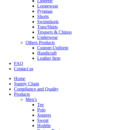
Lingerie
Longewear
Pyjamas
Shorts
Swimshorts
Tops/Shirts
Trousers & Chinos
Underwear
Others Products
Custom Uniform
Handicraft
Leather Item
FAQ
Contact us
Home
Supply Chain
Compliance and Quality
Products
Men’s
Tee
Polo
Joggers
Sweat
Hoddie