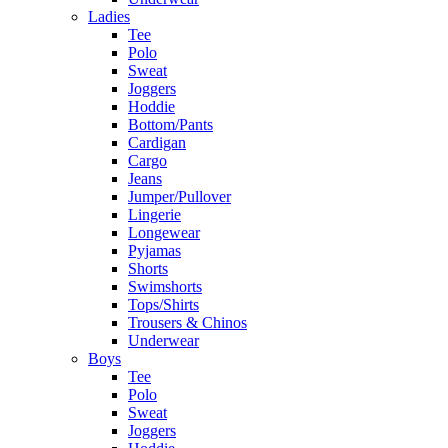
Ladies
Tee
Polo
Sweat
Joggers
Hoddie
Bottom/Pants
Cardigan
Cargo
Jeans
Jumper/Pullover
Lingerie
Longewear
Pyjamas
Shorts
Swimshorts
Tops/Shirts
Trousers & Chinos
Underwear
Boys
Tee
Polo
Sweat
Joggers