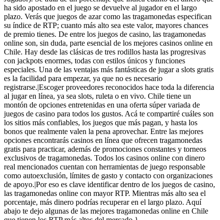
ha sido apostado en el juego se devuelve al jugador en el largo
plazo. Verás que juegos de azar como las tragamonedas especifican
su índice de RTP; cuanto más alto sea este valor, mayores chances
de premio tienes. De entre los juegos de casino, las tragamonedas
online son, sin duda, parte esencial de los mejores casinos online en
Chile. Hay desde las clásicas de tres rodillos hasta las progresivas
con jackpots enormes, todas con estilos únicos y funciones
especiales. Una de las ventajas más fantásticas de jugar a slots gratis
es la facilidad para empezar, ya que no es necesario
registrarse.|Escoger proveedores reconocidos hace toda la diferencia
al jugar en línea, ya sea slots, ruleta o en vivo. Chile tiene un
montón de opciones entretenidas en una oferta súper variada de
juegos de casino para todos los gustos. Acá te compartiré cuáles son
los sitios más confiables, los juegos que más pagan, y hasta los
bonos que realmente valen la pena aprovechar. Entre las mejores
opciones encontrarás casinos en línea que ofrecen tragamonedas
gratis para practicar, además de promociones constantes y torneos
exclusivos de tragamonedas. Todos los casinos online con dinero
real mencionados cuentan con herramientas de juego responsable
como autoexclusión, límites de gasto y contacto con organizaciones
de apoyo.|Por eso es clave identificar dentro de los juegos de casino,
las tragamonedas online con mayor RTP. Mientras más alto sea el
porcentaje, más dinero podrías recuperar en el largo plazo. Aquí
abajo te dejo algunas de las mejores tragamonedas online en Chile
que tienen los RTP más altos del mercado.}