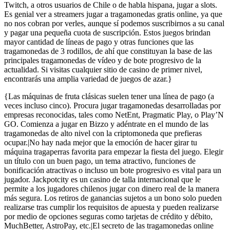
Twitch, a otros usuarios de Chile o de habla hispana, jugar a slots.
Es genial ver a streamers jugar a tragamonedas gratis online, ya que
no nos cobran por verles, aunque sí podemos suscribirnos a su canal
y pagar una pequeña cuota de suscripción. Estos juegos brindan
mayor cantidad de líneas de pago y otras funciones que las
tragamonedas de 3 rodillos, de ahí que constituyan la base de las
principales tragamonedas de vídeo y de bote progresivo de la
actualidad. Si visitas cualquier sitio de casino de primer nivel,
encontrarás una amplia variedad de juegos de azar.}
{Las máquinas de fruta clásicas suelen tener una línea de pago (a
veces incluso cinco). Procura jugar tragamonedas desarrolladas por
empresas reconocidas, tales como NetEnt, Pragmatic Play, o Play’N
GO. Comienza a jugar en Bizzo y adéntrate en el mundo de las
tragamonedas de alto nivel con la criptomoneda que prefieras
ocupar.|No hay nada mejor que la emoción de hacer girar tu
máquina tragaperras favorita para empezar la fiesta del juego. Elegir
un título con un buen pago, un tema atractivo, funciones de
bonificación atractivas o incluso un bote progresivo es vital para un
jugador. Jackpotcity es un casino de talla internacional que le
permite a los jugadores chilenos jugar con dinero real de la manera
más segura. Los retiros de ganancias sujetos a un bono solo pueden
realizarse tras cumplir los requisitos de apuesta y pueden realizarse
por medio de opciones seguras como tarjetas de crédito y débito,
MuchBetter, AstroPay, etc.|El secreto de las tragamonedas online