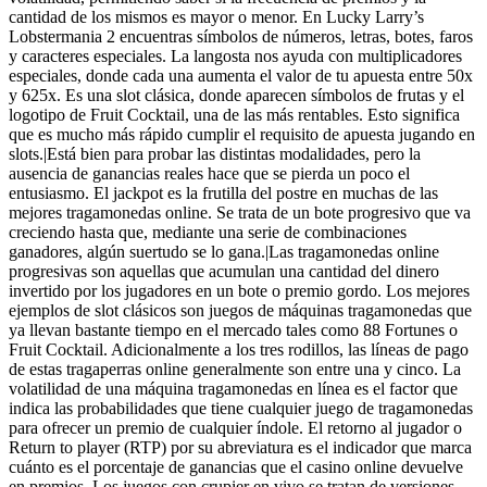
cantidad de los mismos es mayor o menor. En Lucky Larry’s
Lobstermania 2 encuentras símbolos de números, letras, botes, faros
y caracteres especiales. La langosta nos ayuda con multiplicadores
especiales, donde cada una aumenta el valor de tu apuesta entre 50x
y 625x. Es una slot clásica, donde aparecen símbolos de frutas y el
logotipo de Fruit Cocktail, una de las más rentables. Esto significa
que es mucho más rápido cumplir el requisito de apuesta jugando en
slots.|Está bien para probar las distintas modalidades, pero la
ausencia de ganancias reales hace que se pierda un poco el
entusiasmo. El jackpot es la frutilla del postre en muchas de las
mejores tragamonedas online. Se trata de un bote progresivo que va
creciendo hasta que, mediante una serie de combinaciones
ganadores, algún suertudo se lo gana.|Las tragamonedas online
progresivas son aquellas que acumulan una cantidad del dinero
invertido por los jugadores en un bote o premio gordo. Los mejores
ejemplos de slot clásicos son juegos de máquinas tragamonedas que
ya llevan bastante tiempo en el mercado tales como 88 Fortunes o
Fruit Cocktail. Adicionalmente a los tres rodillos, las líneas de pago
de estas tragaperras online generalmente son entre una y cinco. La
volatilidad de una máquina tragamonedas en línea es el factor que
indica las probabilidades que tiene cualquier juego de tragamonedas
para ofrecer un premio de cualquier índole. El retorno al jugador o
Return to player (RTP) por su abreviatura es el indicador que marca
cuánto es el porcentaje de ganancias que el casino online devuelve
en premios. Los juegos con crupier en vivo se tratan de versiones