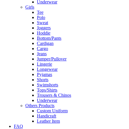
Underwear
Girls
Tee
Polo
Sweat
Joggers
Hoddie
Bottom/Pants
Cardigan
Cargo
Jeans
Jumper/Pullover
Lingerie
Longewear
Pyjamas
Shorts
Swimshorts
Tops/Shirts
Trousers & Chinos
Underwear
Others Products
Custom Uniform
Handicraft
Leather Item
FAQ