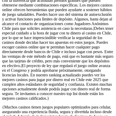
con la diferencia que acumulan premios grandes que pueden
obtenerse mediante combinaciones específicas. Los mejores casinos
online ofrecen herramientas que pueden ayudarte a sostener hábitos
de juego saludables. Puedes hacer uso del sistema de autoexclusión
y activar funciones para límites de depósito. Algunos, hasta dejan al
alcance el contacto de organizaciones como Jugadores Anónimos
Chile para que solicites asistencia en caso la necesitaras.|Debes tener
especial cuidado a la hora de jugar con tu dinero al casino en Chile,
por lo que se hace imprescindible verificar la seguridad de los
casinos donde decidas hacer tus apuestas en estos juegos. Puedes
escoger casinos online que te permitan hacer cualquier pago
directamente desde bancos de Chile e incluso jugar con pesos. Entre
las ventajas de este método de pago, está que es bastante más seguro
que las tarjetas de crédito, pero más conveniente que los depósitos
en efectivo.|El proyecto de ley que regulará el juego online avanza
en el Congreso y podría aprobarse próximamente, otorgando
licencias locales. En nuestro ranking actualizado puedes ver los
mejores casinos para jugar por dinero real en Chile este 2025 que
cumplen altos estándares de seguridad y confianza. Existen muchas
opciones actualmente donde podrás jugar con dinero real de forma
segura. Te invitamos a conocer nuestro top list donde están los
mejores casinos calificados.}
{Muchos casinos tienen juegos populares optimizados para celular,
asegurando una experiencia fluida, segura y divertida incluso desde