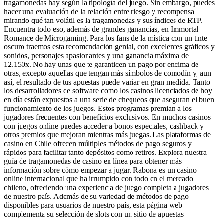
tragamonedas hay según la tipología del juego. Sin embargo, puedes
hacer una evaluación de la relación entre riesgo y recompensa
mirando qué tan volátil es la tragamonedas y sus índices de RTP.
Encuentra todo eso, además de grandes ganancias, en Immortal
Romance de Microgaming. Para los fans de la mística con un tinte
oscuro traemos esta recomendación genial, con excelentes gráficos y
sonidos, personajes apasionantes y una ganancia máxima de
12.150x.|No hay unas que te garanticen un pago por encima de
otras, excepto aquellas que tengan más símbolos de comodín y, aun
así, el resultado de tus apuestas puede variar en gran medida. Tanto
los desarrolladores de software como los casinos licenciados de hoy
en día están expuestos a una serie de chequeos que aseguran el buen
funcionamiento de los juegos. Estos programas premian a los
jugadores frecuentes con beneficios exclusivos. En muchos casinos
con juegos online puedes acceder a bonos especiales, cashback y
otros premios que mejoran mientras más juegas.|Las plataformas de
casino en Chile ofrecen múltiples métodos de pago seguros y
rápidos para facilitar tanto depósitos como retiros. Explora nuestra
guía de tragamonedas de casino en línea para obtener más
información sobre cómo empezar a jugar. Rabona es un casino
online internacional que ha irrumpido con todo en el mercado
chileno, ofreciendo una experiencia de juego completa a jugadores
de nuestro país. Además de su variedad de métodos de pago
disponibles para usuarios de nuestro país, esta página web
complementa su selección de slots con un sitio de apuestas