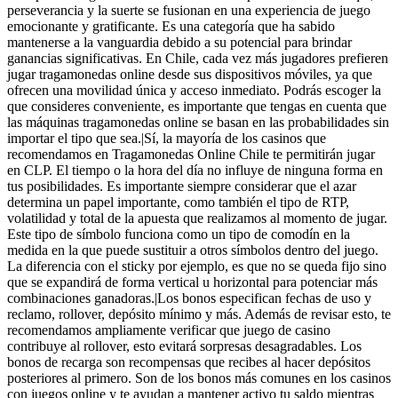
perseverancia y la suerte se fusionan en una experiencia de juego
emocionante y gratificante. Es una categoría que ha sabido
mantenerse a la vanguardia debido a su potencial para brindar
ganancias significativas. En Chile, cada vez más jugadores prefieren
jugar tragamonedas online desde sus dispositivos móviles, ya que
ofrecen una movilidad única y acceso inmediato. Podrás escoger la
que consideres conveniente, es importante que tengas en cuenta que
las máquinas tragamonedas online se basan en las probabilidades sin
importar el tipo que sea.|Sí, la mayoría de los casinos que
recomendamos en Tragamonedas Online Chile te permitirán jugar
en CLP. El tiempo o la hora del día no influye de ninguna forma en
tus posibilidades. Es importante siempre considerar que el azar
determina un papel importante, como también el tipo de RTP,
volatilidad y total de la apuesta que realizamos al momento de jugar.
Este tipo de símbolo funciona como un tipo de comodín en la
medida en la que puede sustituir a otros símbolos dentro del juego.
La diferencia con el sticky por ejemplo, es que no se queda fijo sino
que se expandirá de forma vertical u horizontal para potenciar más
combinaciones ganadoras.|Los bonos especifican fechas de uso y
reclamo, rollover, depósito mínimo y más. Además de revisar esto, te
recomendamos ampliamente verificar que juego de casino
contribuye al rollover, esto evitará sorpresas desagradables. Los
bonos de recarga son recompensas que recibes al hacer depósitos
posteriores al primero. Son de los bonos más comunes en los casinos
con juegos online y te ayudan a mantener activo tu saldo mientras