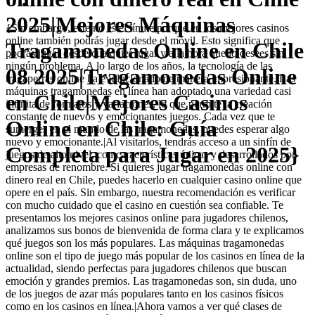
2025|Mejores Máquinas
{Sin embargo, este no es el límite porque en los mejores casinos
online también podrás jugar desde el móvil. Esto significa que
Tragamonedas Online en Chile
podrás jugar desde cualquier lugar y a la hora que lo desees sin
ningún problema. A lo largo de los años, la tecnología de las
08 2025|Tragamonedas Online
tragaperras online ha evolucionado de manera impresionante. Las
máquinas tragamonedas en línea han adoptado una variedad casi
en Chile|Mejores Casinos
infinita de formatos y variaciones, lo que permite la creación
constante de nuevos y emocionantes juegos. Cada vez que te
Online en Chile: Guía
sumerges en el mundo de las tragamonedas, puedes esperar algo
nuevo y emocionante.|Al visitarlos, tendrás acceso a un sinfín de
Completa para Jugar en 2025}
juegos de alto nivel, con características únicas y desarrollados por
empresas de renombre. Si quieres jugar tragamonedas online con
dinero real en Chile, puedes hacerlo en cualquier casino online que
opere en el país. Sin embargo, nuestra recomendación es verificar
con mucho cuidado que el casino en cuestión sea confiable. Te
presentamos los mejores casinos online para jugadores chilenos,
analizamos sus bonos de bienvenida de forma clara y te explicamos
qué juegos son los más populares. Las máquinas tragamonedas
online son el tipo de juego más popular de los casinos en línea de la
actualidad, siendo perfectas para jugadores chilenos que buscan
emoción y grandes premios. Las tragamonedas son, sin duda, uno
de los juegos de azar más populares tanto en los casinos físicos
como en los casinos en línea.|Ahora vamos a ver qué clases de