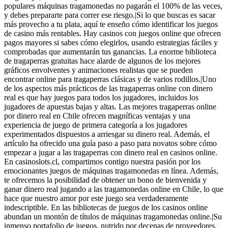
populares máquinas tragamonedas no pagarán el 100% de las veces,
y debes prepararte para correr ese riesgo.|Si lo que buscas es sacar
más provecho a tu plata, aquí te enseño cómo identificar los juegos
de casino más rentables. Hay casinos con juegos online que ofrecen
pagos mayores si sabes cómo elegirlos, usando estrategias fáciles y
comprobadas que aumentarán tus ganancias. La enorme biblioteca
de tragaperras gratuitas hace alarde de algunos de los mejores
gráficos envolventes y animaciones realistas que se pueden
encontrar online para tragaperras clásicas y de varios rodillos.|Uno
de los aspectos más prácticos de las tragaperras online con dinero
real es que hay juegos para todos los jugadores, incluidos los
jugadores de apuestas bajas y altas. Las mejores tragaperras online
por dinero real en Chile ofrecen magníficas ventajas y una
experiencia de juego de primera categoría a los jugadores
experimentados dispuestos a arriesgar su dinero real. Además, el
artículo ha ofrecido una guía paso a paso para novatos sobre cómo
empezar a jugar a las tragaperras con dinero real en casinos online.
En casinoslots.cl, compartimos contigo nuestra pasión por los
emocionantes juegos de máquinas tragamonedas en línea. Además,
te ofrecemos la posibilidad de obtener un bono de bienvenida y
ganar dinero real jugando a las tragamonedas online en Chile, lo que
hace que nuestro amor por este juego sea verdaderamente
indescriptible. En las bibliotecas de juegos de los casinos online
abundan un montón de títulos de máquinas tragamonedas online.|Su
inmenso portafolio de juegos, nutrido por decenas de proveedores,