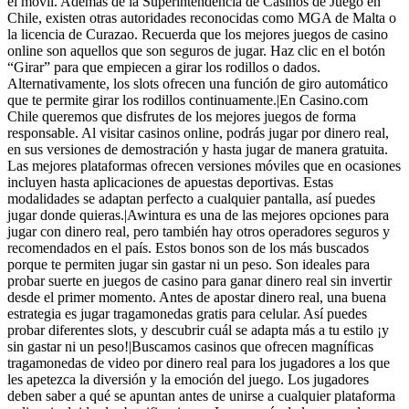
el móvil. Además de la Superintendencia de Casinos de Juego en
Chile, existen otras autoridades reconocidas como MGA de Malta o
la licencia de Curazao. Recuerda que los mejores juegos de casino
online son aquellos que son seguros de jugar. Haz clic en el botón
“Girar” para que empiecen a girar los rodillos o dados.
Alternativamente, los slots ofrecen una función de giro automático
que te permite girar los rodillos continuamente.|En Casino.com
Chile queremos que disfrutes de los mejores juegos de forma
responsable. Al visitar casinos online, podrás jugar por dinero real,
en sus versiones de demostración y hasta jugar de manera gratuita.
Las mejores plataformas ofrecen versiones móviles que en ocasiones
incluyen hasta aplicaciones de apuestas deportivas. Estas
modalidades se adaptan perfecto a cualquier pantalla, así puedes
jugar donde quieras.|Awintura es una de las mejores opciones para
jugar con dinero real, pero también hay otros operadores seguros y
recomendados en el país. Estos bonos son de los más buscados
porque te permiten jugar sin gastar ni un peso. Son ideales para
probar suerte en juegos de casino para ganar dinero real sin invertir
desde el primer momento. Antes de apostar dinero real, una buena
estrategia es jugar tragamonedas gratis para celular. Así puedes
probar diferentes slots, y descubrir cuál se adapta más a tu estilo ¡y
sin gastar ni un peso!|Buscamos casinos que ofrecen magníficas
tragamonedas de video por dinero real para los jugadores a los que
les apetezca la diversión y la emoción del juego. Los jugadores
deben saber a qué se apuntan antes de unirse a cualquier plataforma