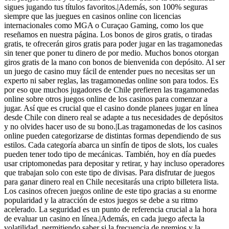
sigues jugando tus títulos favoritos.|Además, son 100% seguras
siempre que las juegues en casinos online con licencias
internacionales como MGA o Curaçao Gaming, como los que
reseñamos en nuestra página. Los bonos de giros gratis, o tiradas
gratis, te ofrecerán giros gratis para poder jugar en las tragamonedas
sin tener que poner tu dinero de por medio. Muchos bonos otorgan
giros gratis de la mano con bonos de bienvenida con depósito. Al ser
un juego de casino muy fácil de entender pues no necesitas ser un
experto ni saber reglas, las tragamonedas online son para todos. Es
por eso que muchos jugadores de Chile prefieren las tragamonedas
online sobre otros juegos online de los casinos para comenzar a
jugar. Así que es crucial que el casino donde planees jugar en línea
desde Chile con dinero real se adapte a tus necesidades de depósitos
y no olvides hacer uso de su bono.|Las tragamonedas de los casinos
online pueden categorizarse de distintas formas dependiendo de sus
estilos. Cada categoría abarca un sinfín de tipos de slots, los cuales
pueden tener todo tipo de mecánicas. También, hoy en día puedes
usar criptomonedas para depositar y retirar, y hay incluso operadores
que trabajan solo con este tipo de divisas. Para disfrutar de juegos
para ganar dinero real en Chile necesitarás una cripto billetera lista.
Los casinos ofrecen juegos online de este tipo gracias a su enorme
popularidad y la atracción de estos juegos se debe a su ritmo
acelerado. La seguridad es un punto de referencia crucial a la hora
de evaluar un casino en línea.|Además, en cada juego afecta la
volatilidad, permitiendo saber si la frecuencia de premios y la