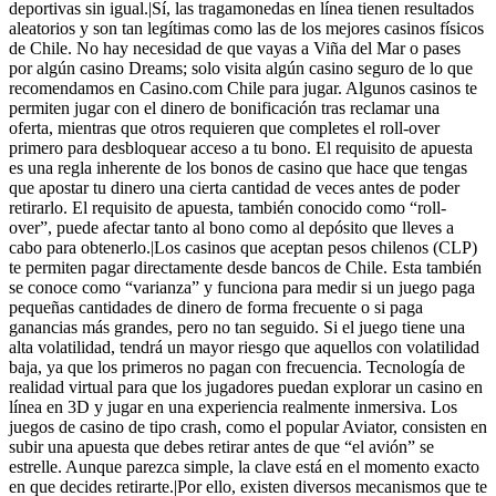
deportivas sin igual.|Sí, las tragamonedas en línea tienen resultados
aleatorios y son tan legítimas como las de los mejores casinos físicos
de Chile. No hay necesidad de que vayas a Viña del Mar o pases
por algún casino Dreams; solo visita algún casino seguro de lo que
recomendamos en Casino.com Chile para jugar. Algunos casinos te
permiten jugar con el dinero de bonificación tras reclamar una
oferta, mientras que otros requieren que completes el roll-over
primero para desbloquear acceso a tu bono. El requisito de apuesta
es una regla inherente de los bonos de casino que hace que tengas
que apostar tu dinero una cierta cantidad de veces antes de poder
retirarlo. El requisito de apuesta, también conocido como “roll-
over”, puede afectar tanto al bono como al depósito que lleves a
cabo para obtenerlo.|Los casinos que aceptan pesos chilenos (CLP)
te permiten pagar directamente desde bancos de Chile. Esta también
se conoce como “varianza” y funciona para medir si un juego paga
pequeñas cantidades de dinero de forma frecuente o si paga
ganancias más grandes, pero no tan seguido. Si el juego tiene una
alta volatilidad, tendrá un mayor riesgo que aquellos con volatilidad
baja, ya que los primeros no pagan con frecuencia. Tecnología de
realidad virtual para que los jugadores puedan explorar un casino en
línea en 3D y jugar en una experiencia realmente inmersiva. Los
juegos de casino de tipo crash, como el popular Aviator, consisten en
subir una apuesta que debes retirar antes de que “el avión” se
estrelle. Aunque parezca simple, la clave está en el momento exacto
en que decides retirarte.|Por ello, existen diversos mecanismos que te