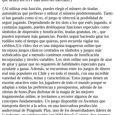
{Al utilizar esta función, puedes elegir el número de tiradas
automáticas que prefieras o utilizar el número predeterminado. Tanto
si has ganado como si no, el juego te ofrecerá la posibilidad de
seguir jugando. Dependiendo de los slots a los que estés jugando, si
continúas jugando, puedes desbloquear funciones especiales como
símbolos de dispersión y bonificación, tiradas gratuitas, etc., que
pueden reportarte más ganancias. Puedes seguir haciendo girar los
rodillos todo el tiempo que quieras, pero recuerda vigilar tus
créditos.|Un video slot es una máquina tragaperras online que
incorpora juegos clásicos centrados en símbolos y juegos más
sofisticados que a menudo contienen rondas de bonificación
incorporadas y niveles variables. Los slots online son juegos de azar
de girar y ganar que no requieren de habilidades especiales para
ayudarte a ganar. Además, se encuentran entre los juegos de dinero
real más populares en Chile y en todo el mundo, con una increíble
variedad de estilos, temas y características. Estos juegos tienen un
enorme atractivo entre los jugadores de todo el mundo porque se
adaptan a todas las preferencias y presupuestos, además de las
ofertas de bono.|Para disfrutar de la magia de las mejores
tragamonedas online, te invitamos a recorrer algunos de sus
conceptos fundamentales. Un juego disponible en Awintura que
transporta directo a la selva, en una innovadora producción
audiovisual de Pragmatic Play, uno de los desarrolladores líderes de
la industria, en colaboración con Wild Streak Gaming. Sus premios