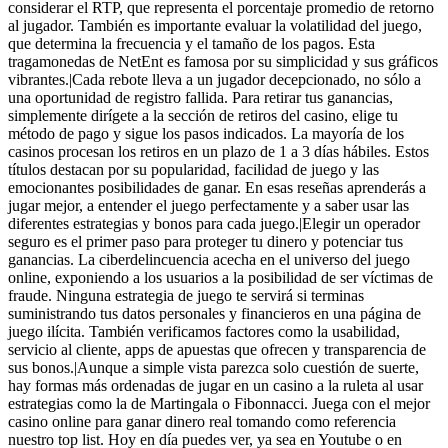
considerar el RTP, que representa el porcentaje promedio de retorno
al jugador. También es importante evaluar la volatilidad del juego,
que determina la frecuencia y el tamaño de los pagos. Esta
tragamonedas de NetEnt es famosa por su simplicidad y sus gráficos
vibrantes.|Cada rebote lleva a un jugador decepcionado, no sólo a
una oportunidad de registro fallida. Para retirar tus ganancias,
simplemente dirígete a la sección de retiros del casino, elige tu
método de pago y sigue los pasos indicados. La mayoría de los
casinos procesan los retiros en un plazo de 1 a 3 días hábiles. Estos
títulos destacan por su popularidad, facilidad de juego y las
emocionantes posibilidades de ganar. En esas reseñas aprenderás a
jugar mejor, a entender el juego perfectamente y a saber usar las
diferentes estrategias y bonos para cada juego.|Elegir un operador
seguro es el primer paso para proteger tu dinero y potenciar tus
ganancias. La ciberdelincuencia acecha en el universo del juego
online, exponiendo a los usuarios a la posibilidad de ser víctimas de
fraude. Ninguna estrategia de juego te servirá si terminas
suministrando tus datos personales y financieros en una página de
juego ilícita. También verificamos factores como la usabilidad,
servicio al cliente, apps de apuestas que ofrecen y transparencia de
sus bonos.|Aunque a simple vista parezca solo cuestión de suerte,
hay formas más ordenadas de jugar en un casino a la ruleta al usar
estrategias como la de Martingala o Fibonnacci. Juega con el mejor
casino online para ganar dinero real tomando como referencia
nuestro top list. Hoy en día puedes ver, ya sea en Youtube o en