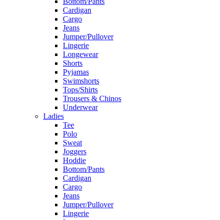
Bottom/Pants
Cardigan
Cargo
Jeans
Jumper/Pullover
Lingerie
Longewear
Shorts
Pyjamas
Swimshorts
Tops/Shirts
Trousers & Chinos
Underwear
Ladies
Tee
Polo
Sweat
Joggers
Hoddie
Bottom/Pants
Cardigan
Cargo
Jeans
Jumper/Pullover
Lingerie