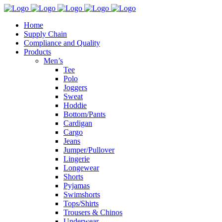
Home
Supply Chain
Compliance and Quality
Products
Men’s
Tee
Polo
Joggers
Sweat
Hoddie
Bottom/Pants
Cardigan
Cargo
Jeans
Jumper/Pullover
Lingerie
Longewear
Shorts
Pyjamas
Swimshorts
Tops/Shirts
Trousers & Chinos
Underwear