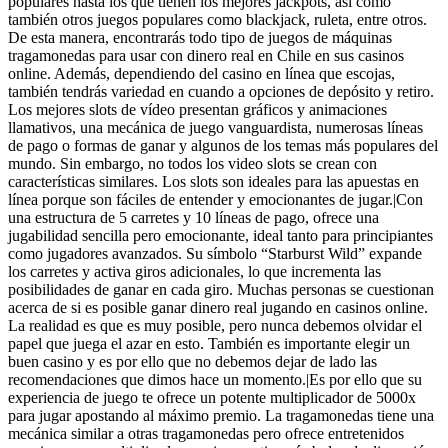
populares hasta los que tienen los mejores jackpots, así como
también otros juegos populares como blackjack, ruleta, entre otros.
De esta manera, encontrarás todo tipo de juegos de máquinas
tragamonedas para usar con dinero real en Chile en sus casinos
online. Además, dependiendo del casino en línea que escojas,
también tendrás variedad en cuando a opciones de depósito y retiro.
Los mejores slots de vídeo presentan gráficos y animaciones
llamativos, una mecánica de juego vanguardista, numerosas líneas
de pago o formas de ganar y algunos de los temas más populares del
mundo. Sin embargo, no todos los video slots se crean con
características similares. Los slots son ideales para las apuestas en
línea porque son fáciles de entender y emocionantes de jugar.|Con
una estructura de 5 carretes y 10 líneas de pago, ofrece una
jugabilidad sencilla pero emocionante, ideal tanto para principiantes
como jugadores avanzados. Su símbolo “Starburst Wild” expande
los carretes y activa giros adicionales, lo que incrementa las
posibilidades de ganar en cada giro. Muchas personas se cuestionan
acerca de si es posible ganar dinero real jugando en casinos online.
La realidad es que es muy posible, pero nunca debemos olvidar el
papel que juega el azar en esto. También es importante elegir un
buen casino y es por ello que no debemos dejar de lado las
recomendaciones que dimos hace un momento.|Es por ello que su
experiencia de juego te ofrece un potente multiplicador de 5000x
para jugar apostando al máximo premio. La tragamonedas tiene una
mecánica similar a otras tragamonedas pero ofrece entretenidos