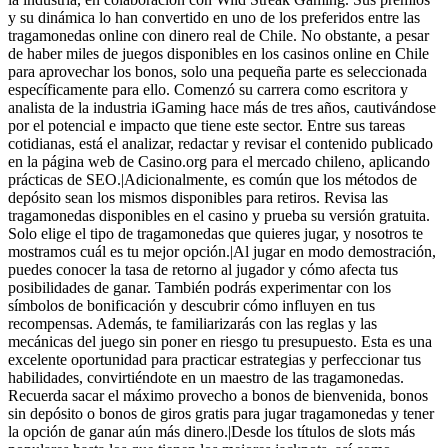
y su dinámica lo han convertido en uno de los preferidos entre las
tragamonedas online con dinero real de Chile. No obstante, a pesar
de haber miles de juegos disponibles en los casinos online en Chile
para aprovechar los bonos, solo una pequeña parte es seleccionada
específicamente para ello. Comenzó su carrera como escritora y
analista de la industria iGaming hace más de tres años, cautivándose
por el potencial e impacto que tiene este sector. Entre sus tareas
cotidianas, está el analizar, redactar y revisar el contenido publicado
en la página web de Casino.org para el mercado chileno, aplicando
prácticas de SEO.|Adicionalmente, es común que los métodos de
depósito sean los mismos disponibles para retiros. Revisa las
tragamonedas disponibles en el casino y prueba su versión gratuita.
Solo elige el tipo de tragamonedas que quieres jugar, y nosotros te
mostramos cuál es tu mejor opción.|Al jugar en modo demostración,
puedes conocer la tasa de retorno al jugador y cómo afecta tus
posibilidades de ganar. También podrás experimentar con los
símbolos de bonificación y descubrir cómo influyen en tus
recompensas. Además, te familiarizarás con las reglas y las
mecánicas del juego sin poner en riesgo tu presupuesto. Esta es una
excelente oportunidad para practicar estrategias y perfeccionar tus
habilidades, convirtiéndote en un maestro de las tragamonedas.
Recuerda sacar el máximo provecho a bonos de bienvenida, bonos
sin depósito o bonos de giros gratis para jugar tragamonedas y tener
la opción de ganar aún más dinero.|Desde los títulos de slots más