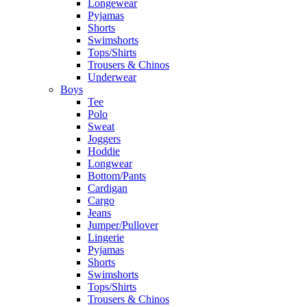
Longewear
Pyjamas
Shorts
Swimshorts
Tops/Shirts
Trousers & Chinos
Underwear
Boys
Tee
Polo
Sweat
Joggers
Hoddie
Longwear
Bottom/Pants
Cardigan
Cargo
Jeans
Jumper/Pullover
Lingerie
Pyjamas
Shorts
Swimshorts
Tops/Shirts
Trousers & Chinos