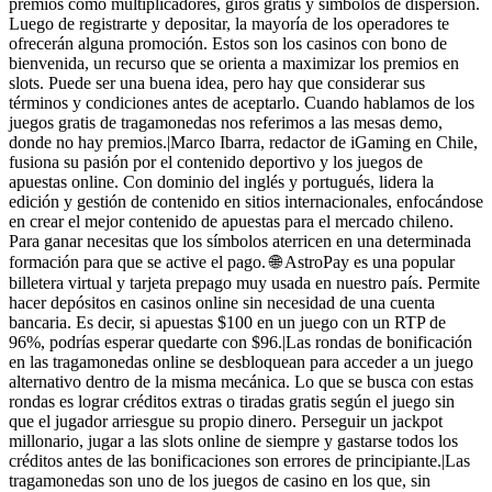
premios como multiplicadores, giros gratis y símbolos de dispersión.
Luego de registrarte y depositar, la mayoría de los operadores te
ofrecerán alguna promoción. Estos son los casinos con bono de
bienvenida, un recurso que se orienta a maximizar los premios en
slots. Puede ser una buena idea, pero hay que considerar sus
términos y condiciones antes de aceptarlo. Cuando hablamos de los
juegos gratis de tragamonedas nos referimos a las mesas demo,
donde no hay premios.|Marco Ibarra, redactor de iGaming en Chile,
fusiona su pasión por el contenido deportivo y los juegos de
apuestas online. Con dominio del inglés y portugués, lidera la
edición y gestión de contenido en sitios internacionales, enfocándose
en crear el mejor contenido de apuestas para el mercado chileno.
Para ganar necesitas que los símbolos aterricen en una determinada
formación para que se active el pago. 🌐 AstroPay es una popular
billetera virtual y tarjeta prepago muy usada en nuestro país. Permite
hacer depósitos en casinos online sin necesidad de una cuenta
bancaria. Es decir, si apuestas $100 en un juego con un RTP de
96%, podrías esperar quedarte con $96.|Las rondas de bonificación
en las tragamonedas online se desbloquean para acceder a un juego
alternativo dentro de la misma mecánica. Lo que se busca con estas
rondas es lograr créditos extras o tiradas gratis según el juego sin
que el jugador arriesgue su propio dinero. Perseguir un jackpot
millonario, jugar a las slots online de siempre y gastarse todos los
créditos antes de las bonificaciones son errores de principiante.|Las
tragamonedas son uno de los juegos de casino en los que, sin