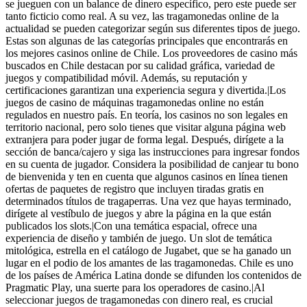
se jueguen con un balance de dinero específico, pero este puede ser
tanto ficticio como real. A su vez, las tragamonedas online de la
actualidad se pueden categorizar según sus diferentes tipos de juego.
Estas son algunas de las categorías principales que encontrarás en
los mejores casinos online de Chile. Los proveedores de casino más
buscados en Chile destacan por su calidad gráfica, variedad de
juegos y compatibilidad móvil. Además, su reputación y
certificaciones garantizan una experiencia segura y divertida.|Los
juegos de casino de máquinas tragamonedas online no están
regulados en nuestro país. En teoría, los casinos no son legales en
territorio nacional, pero solo tienes que visitar alguna página web
extranjera para poder jugar de forma legal. Después, dirígete a la
sección de banca/cajero y siga las instrucciones para ingresar fondos
en su cuenta de jugador. Considera la posibilidad de canjear tu bono
de bienvenida y ten en cuenta que algunos casinos en línea tienen
ofertas de paquetes de registro que incluyen tiradas gratis en
determinados títulos de tragaperras. Una vez que hayas terminado,
dirígete al vestíbulo de juegos y abre la página en la que están
publicados los slots.|Con una temática espacial, ofrece una
experiencia de diseño y también de juego. Un slot de temática
mitológica, estrella en el catálogo de Jugabet, que se ha ganado un
lugar en el podio de los amantes de las tragamonedas. Chile es uno
de los países de América Latina donde se difunden los contenidos de
Pragmatic Play, una suerte para los operadores de casino.|Al
seleccionar juegos de tragamonedas con dinero real, es crucial