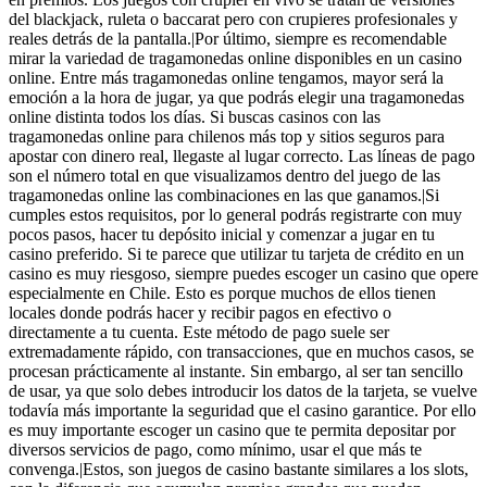
del blackjack, ruleta o baccarat pero con crupieres profesionales y
reales detrás de la pantalla.|Por último, siempre es recomendable
mirar la variedad de tragamonedas online disponibles en un casino
online. Entre más tragamonedas online tengamos, mayor será la
emoción a la hora de jugar, ya que podrás elegir una tragamonedas
online distinta todos los días. Si buscas casinos con las
tragamonedas online para chilenos más top y sitios seguros para
apostar con dinero real, llegaste al lugar correcto. Las líneas de pago
son el número total en que visualizamos dentro del juego de las
tragamonedas online las combinaciones en las que ganamos.|Si
cumples estos requisitos, por lo general podrás registrarte con muy
pocos pasos, hacer tu depósito inicial y comenzar a jugar en tu
casino preferido. Si te parece que utilizar tu tarjeta de crédito en un
casino es muy riesgoso, siempre puedes escoger un casino que opere
especialmente en Chile. Esto es porque muchos de ellos tienen
locales donde podrás hacer y recibir pagos en efectivo o
directamente a tu cuenta. Este método de pago suele ser
extremadamente rápido, con transacciones, que en muchos casos, se
procesan prácticamente al instante. Sin embargo, al ser tan sencillo
de usar, ya que solo debes introducir los datos de la tarjeta, se vuelve
todavía más importante la seguridad que el casino garantice. Por ello
es muy importante escoger un casino que te permita depositar por
diversos servicios de pago, como mínimo, usar el que más te
convenga.|Estos, son juegos de casino bastante similares a los slots,