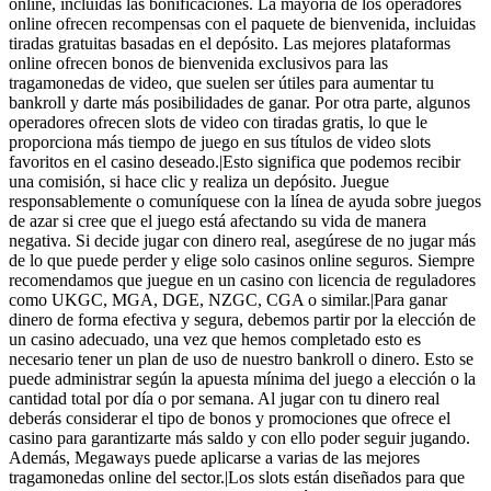
online, incluidas las bonificaciones. La mayoría de los operadores
online ofrecen recompensas con el paquete de bienvenida, incluidas
tiradas gratuitas basadas en el depósito. Las mejores plataformas
online ofrecen bonos de bienvenida exclusivos para las
tragamonedas de video, que suelen ser útiles para aumentar tu
bankroll y darte más posibilidades de ganar. Por otra parte, algunos
operadores ofrecen slots de video con tiradas gratis, lo que le
proporciona más tiempo de juego en sus títulos de video slots
favoritos en el casino deseado.|Esto significa que podemos recibir
una comisión, si hace clic y realiza un depósito. Juegue
responsablemente o comuníquese con la línea de ayuda sobre juegos
de azar si cree que el juego está afectando su vida de manera
negativa. Si decide jugar con dinero real, asegúrese de no jugar más
de lo que puede perder y elige solo casinos online seguros. Siempre
recomendamos que juegue en un casino con licencia de reguladores
como UKGC, MGA, DGE, NZGC, CGA o similar.|Para ganar
dinero de forma efectiva y segura, debemos partir por la elección de
un casino adecuado, una vez que hemos completado esto es
necesario tener un plan de uso de nuestro bankroll o dinero. Esto se
puede administrar según la apuesta mínima del juego a elección o la
cantidad total por día o por semana. Al jugar con tu dinero real
deberás considerar el tipo de bonos y promociones que ofrece el
casino para garantizarte más saldo y con ello poder seguir jugando.
Además, Megaways puede aplicarse a varias de las mejores
tragamonedas online del sector.|Los slots están diseñados para que