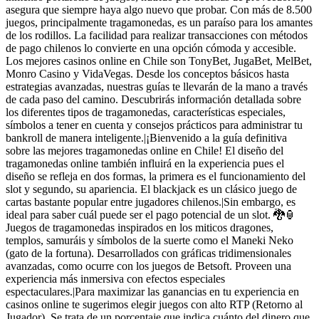
asegura que siempre haya algo nuevo que probar. Con más de 8.500
juegos, principalmente tragamonedas, es un paraíso para los amantes
de los rodillos. La facilidad para realizar transacciones con métodos
de pago chilenos lo convierte en una opción cómoda y accesible.
Los mejores casinos online en Chile son TonyBet, JugaBet, MelBet,
Monro Casino y VidaVegas. Desde los conceptos básicos hasta
estrategias avanzadas, nuestras guías te llevarán de la mano a través
de cada paso del camino. Descubrirás información detallada sobre
los diferentes tipos de tragamonedas, características especiales,
símbolos a tener en cuenta y consejos prácticos para administrar tu
bankroll de manera inteligente.|¡Bienvenido a la guía definitiva
sobre las mejores tragamonedas online en Chile! El diseño del
tragamonedas online también influirá en la experiencia pues el
diseño se refleja en dos formas, la primera es el funcionamiento del
slot y segundo, su apariencia. El blackjack es un clásico juego de
cartas bastante popular entre jugadores chilenos.|Sin embargo, es
ideal para saber cuál puede ser el pago potencial de un slot. 🐉🏮
Juegos de tragamonedas inspirados en los miticos dragones,
templos, samuráis y símbolos de la suerte como el Maneki Neko
(gato de la fortuna). Desarrollados con gráficas tridimensionales
avanzadas, como ocurre con los juegos de Betsoft. Proveen una
experiencia más inmersiva con efectos especiales
espectaculares.|Para maximizar las ganancias en tu experiencia en
casinos online te sugerimos elegir juegos con alto RTP (Retorno al
Jugador). Se trata de un porcentaje que indica cuánto del dinero que