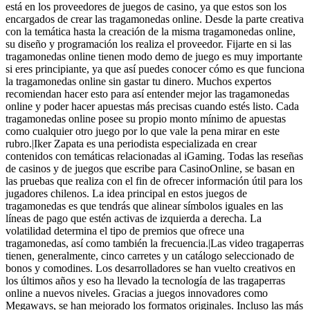
está en los proveedores de juegos de casino, ya que estos son los
encargados de crear las tragamonedas online. Desde la parte creativa
con la temática hasta la creación de la misma tragamonedas online,
su diseño y programación los realiza el proveedor. Fijarte en si las
tragamonedas online tienen modo demo de juego es muy importante
si eres principiante, ya que así puedes conocer cómo es que funciona
la tragamonedas online sin gastar tu dinero. Muchos expertos
recomiendan hacer esto para así entender mejor las tragamonedas
online y poder hacer apuestas más precisas cuando estés listo. Cada
tragamonedas online posee su propio monto mínimo de apuestas
como cualquier otro juego por lo que vale la pena mirar en este
rubro.|Iker Zapata es una periodista especializada en crear
contenidos con temáticas relacionadas al iGaming. Todas las reseñas
de casinos y de juegos que escribe para CasinoOnline, se basan en
las pruebas que realiza con el fin de ofrecer información útil para los
jugadores chilenos. La idea principal en estos juegos de
tragamonedas es que tendrás que alinear símbolos iguales en las
líneas de pago que estén activas de izquierda a derecha. La
volatilidad determina el tipo de premios que ofrece una
tragamonedas, así como también la frecuencia.|Las video tragaperras
tienen, generalmente, cinco carretes y un catálogo seleccionado de
bonos y comodines. Los desarrolladores se han vuelto creativos en
los últimos años y eso ha llevado la tecnología de las tragaperras
online a nuevos niveles. Gracias a juegos innovadores como
Megaways, se han mejorado los formatos originales. Incluso las más