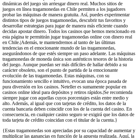
dinámicas del juego sin arriesgar dinero real. Muchos sitios de
juegos en línea tragamonedas en Chile permiten a los jugadores
probar las máquinas de manera gratuita. Así, puedes experimentar
distintos tipos de juegos tragamonedas, descubrir tus favoritos y
desarrollar estrategias para jugar de manera más eficiente cuando
decidas apostar dinero. Todos los casinos que hemos mencionado en
esta página te permitirán jugar tragamonedas online con dinero real
en Chile.|Además, te mantendremos al tanto de las últimas
tendencias en el emocionante mundo de las tragamonedas,
asegurándonos de que estés siempre un paso adelante. Las máquinas
tragamonedas de moneda única son auténticos tesoros de la historia
del juego. Aunque puedan ser más difíciles de hallar debido a su
carácter obsoleto, son el punto de partida de la emocionante
evolución de las tragamonedas. Estas máquinas, con su
funcionamiento sencillo e intuitivo, evocan una época pasada de
pura diversión en los casinos. Neteller es sumamente popular en
casinos online ideal para depósitos y retiros rápidos.|Se recomienda
siempre jugar con aquellas cuyos porcentajes están entre medio y
alto. Además, al igual que con tarjetas de crédito, los datos de la
cuenta bancaria deben coincidir con los de la cuenta del casino. En
consecuencia, en cualquier casino seguro se exigirá que los datos de
toda tarjeta de crédito coincidan con el titular de la cuenta.}
{Estas tragamonedas son apreciadas por su capacidad de aumentar y
multiplicar las ganancias en función de la apuesta realizada. Aquí, la