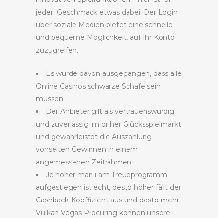
jeden Geschmack etwas dabei. Der Login
über soziale Medien bietet eine schnelle
und bequeme Möglichkeit, auf Ihr Konto
zuzugreifen.
Es wurde davon ausgegangen, dass alle
Online Casinos schwarze Schafe sein
müssen.
Der Anbieter gilt als vertrauenswürdig
und zuverlässig im or her Glücksspielmarkt
und gewährleistet die Auszahlung
vonseiten Gewinnen in einem
angemessenen Zeitrahmen​​.
Je höher man i am Treueprogramm
aufgestiegen ist echt, desto höher fällt der
Cashback-Koeffizient aus und desto mehr
Vulkan Vegas Procuring können unsere