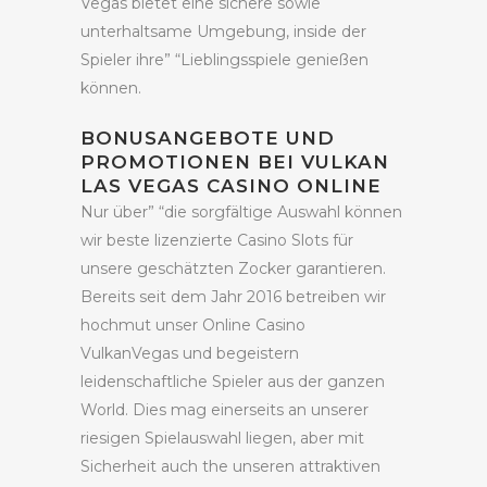
Vegas bietet eine sichere sowie
unterhaltsame Umgebung, inside der
Spieler ihre” “Lieblingsspiele genießen
können.
BONUSANGEBOTE UND
PROMOTIONEN BEI VULKAN
LAS VEGAS CASINO ONLINE
Nur über” “die sorgfältige Auswahl können
wir beste lizenzierte Casino Slots für
unsere geschätzten Zocker garantieren.
Bereits seit dem Jahr 2016 betreiben wir
hochmut unser Online Casino
VulkanVegas und begeistern
leidenschaftliche Spieler aus der ganzen
World. Dies mag einerseits an unserer
riesigen Spielauswahl liegen, aber mit
Sicherheit auch the unseren attraktiven