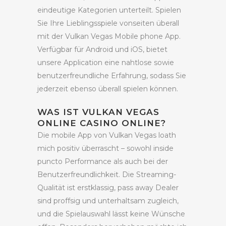
eindeutige Kategorien unterteilt. Spielen
Sie Ihre Lieblingsspiele vonseiten überall
mit der Vulkan Vegas Mobile phone App.
Verfügbar für Android und iOS, bietet
unsere Application eine nahtlose sowie
benutzerfreundliche Erfahrung, sodass Sie
jederzeit ebenso überall spielen können.
WAS IST VULKAN VEGAS
ONLINE CASINO ONLINE?
Die mobile App von Vulkan Vegas loath
mich positiv überrascht – sowohl inside
puncto Performance als auch bei der
Benutzerfreundlichkeit. Die Streaming-
Qualität ist erstklassig, pass away Dealer
sind proffsig und unterhaltsam zugleich,
und die Spielauswahl lässt keine Wünsche