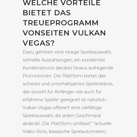
WELCHE VORTEILE
BIETET DAS
TREUEPROGRAMM
VONSEITEN VULKAN
VEGAS?
Dazu gehören eine riesige Spieleauswahl,
schnelle Auszahlungen, ein exzellenter
Kundenservice darüber hinaus aufregende
Promotionen. Die Plattform bietet das
sicheres und unterhaltsames Spielerlebnis,
das sowohl für Anfänger wie auch für
erfahrene Spieler geeignet ist natürlich.
Vulkan Vegas offeriert eine vielfältige
Spieleauswahl, die jeden Geschmack
abdeckt. Die Plattform umfasst” “actuelle
Video-Slots, klassische Spielautomaten,