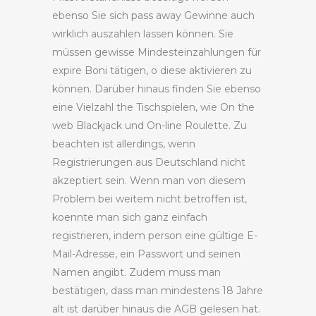
ebenso Sie sich pass away Gewinne auch
wirklich auszahlen lassen können. Sie
müssen gewisse Mindesteinzahlungen für
expire Boni tätigen, o diese aktivieren zu
können. Darüber hinaus finden Sie ebenso
eine Vielzahl the Tischspielen, wie On the
web Blackjack und On-line Roulette. Zu
beachten ist allerdings, wenn
Registrierungen aus Deutschland nicht
akzeptiert sein. Wenn man von diesem
Problem bei weitem nicht betroffen ist,
koennte man sich ganz einfach
registrieren, indem person eine gültige E-
Mail-Adresse, ein Passwort und seinen
Namen angibt. Zudem muss man
bestätigen, dass man mindestens 18 Jahre
alt ist darüber hinaus die AGB gelesen hat.