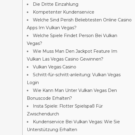
Die Dritte Einzahlung
Kompetenter Kundenservice
Welche Sind Perish Beliebtesten Online Casino
Apps Im Vulkan Vegas?
Welche Spiele Findet Person Bei Vulkan
Vegas?
Wie Muss Man Den Jackpot Feature Im
Vulkan Las Vegas Casino Gewinnen?
Vulkan Vegas Casino
Schritt-für-schritt-anleitung: Vulkan Vegas
Login
Wie Kann Man Unter Vulkan Vegas Den
Bonuscode Erhalten?
Insta Spiele: Flotter Spielspaß Für
Zwischendurch
Kundenservice Bei Vulkan Vegas: Wie Sie
Unterstützung Erhalten