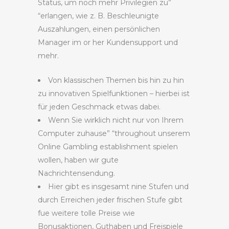
Status, um noch mehr Privilegien zu”
“erlangen, wie z. B. Beschleunigte
Auszahlungen, einen persönlichen
Manager im or her Kundensupport und
mehr.
Von klassischen Themen bis hin zu hin
zu innovativen Spielfunktionen – hierbei ist
für jeden Geschmack etwas dabei.
Wenn Sie wirklich nicht nur von Ihrem
Computer zuhause” “throughout unserem
Online Gambling establishment spielen
wollen, haben wir gute
Nachrichtensendung.
Hier gibt es insgesamt nine Stufen und
durch Erreichen jeder frischen Stufe gibt
fue weitere tolle Preise wie
Bonusaktionen, Guthaben und Freispiele