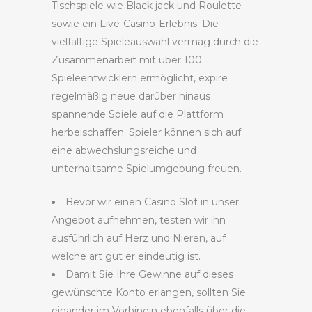
Tischspiele wie Black jack und Roulette
sowie ein Live-Casino-Erlebnis. Die
vielfältige Spieleauswahl vermag durch die
Zusammenarbeit mit über 100
Spieleentwicklern ermöglicht, expire
regelmäßig neue darüber hinaus
spannende Spiele auf die Plattform
herbeischaffen. Spieler können sich auf
eine abwechslungsreiche und
unterhaltsame Spielumgebung freuen.
Bevor wir einen Casino Slot in unser
Angebot aufnehmen, testen wir ihn
ausführlich auf Herz und Nieren, auf
welche art gut er eindeutig ist.
Damit Sie Ihre Gewinne auf dieses
gewünschte Konto erlangen, sollten Sie
einander im Vorhinein ebenfalls über die