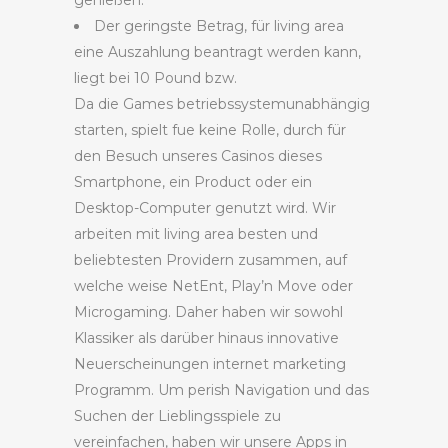
genießen.
Der geringste Betrag, für living area
eine Auszahlung beantragt werden kann,
liegt bei 10 Pound bzw.
Da die Games betriebssystemunabhängig
starten, spielt fue keine Rolle, durch für
den Besuch unseres Casinos dieses
Smartphone, ein Product oder ein
Desktop-Computer genutzt wird. Wir
arbeiten mit living area besten und
beliebtesten Providern zusammen, auf
welche weise NetEnt, Play’n Move oder
Microgaming. Daher haben wir sowohl
Klassiker als darüber hinaus innovative
Neuerscheinungen internet marketing
Programm. Um perish Navigation und das
Suchen der Lieblingsspiele zu
vereinfachen, haben wir unsere Apps in