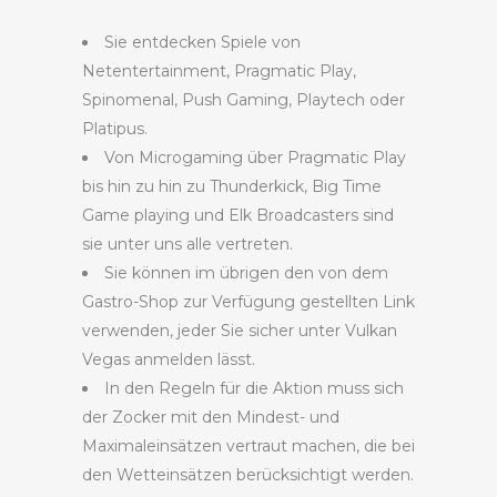
Sie entdecken Spiele von
Netentertainment, Pragmatic Play,
Spinomenal, Push Gaming, Playtech oder
Platipus.
Von Microgaming über Pragmatic Play
bis hin zu hin zu Thunderkick, Big Time
Game playing und Elk Broadcasters sind
sie unter uns alle vertreten.
Sie können im übrigen den von dem
Gastro-Shop zur Verfügung gestellten Link
verwenden, jeder Sie sicher unter Vulkan
Vegas anmelden lässt.
In den Regeln für die Aktion muss sich
der Zocker mit den Mindest- und
Maximaleinsätzen vertraut machen, die bei
den Wetteinsätzen berücksichtigt werden.