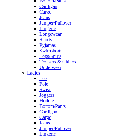
Bottom/Pants
Cardigan
Cargo
Jeans
Jumper/Pullover
Lingerie
Longewear
Shorts
Pyjamas
Swimshorts
Tops/Shirts
Trousers & Chinos
Underwear
Ladies
Tee
Polo
Sweat
Joggers
Hoddie
Bottom/Pants
Cardigan
Cargo
Jeans
Jumper/Pullover
Lingerie