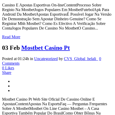
Cassino E Apostas Esportivas On-lineContentProcesso Sobre
Registo Na MostbetJogos Populares Em MostbetFutebolApk Para
Android Da MostbetApostas EsportivasÉ Possível Jogar Na Versão
De Demonstração Sem Apostar Dinheiro Genuine? Como Se
Registrar Mhh Mostbet? Como Es Efectivo A Verificação Sobre
ContaJogos Populares De Cassino No MostbetO Cassino...
Read More
03 Feb
Mostbet Casino Pt
Posted at 01:24h
in
Uncategorized
by
CVS_Global_helali_
0
Comments
0
Likes
Share
Mostbet Casino Pt Web Site Oficial De Cassino Online E
ApostasContentApostas Na EsportsFaq — Perguntas Frequentes
Sobre A MostbetMostbet On Line Casino Mostbet – A Casa
Esportiva Também Popular Do BrasilComo Obter Bônus Na