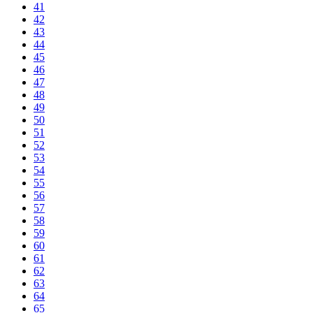
41
42
43
44
45
46
47
48
49
50
51
52
53
54
55
56
57
58
59
60
61
62
63
64
65