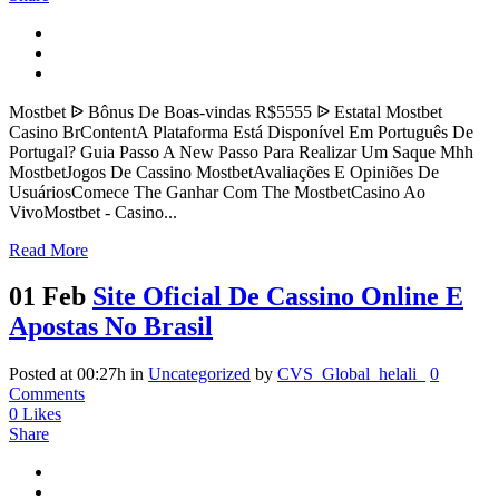
Mostbet ᐉ Bônus De Boas-vindas R$5555 ᐉ Estatal Mostbet
Casino BrContentA Plataforma Está Disponível Em Português De
Portugal? Guia Passo A New Passo Para Realizar Um Saque Mhh
MostbetJogos De Cassino MostbetAvaliações E Opiniões De
UsuáriosComece The Ganhar Com The MostbetCasino Ao
VivoMostbet - Casino...
Read More
01 Feb
Site Oficial De Cassino Online E
Apostas No Brasil
Posted at 00:27h
in
Uncategorized
by
CVS_Global_helali_
0
Comments
0
Likes
Share