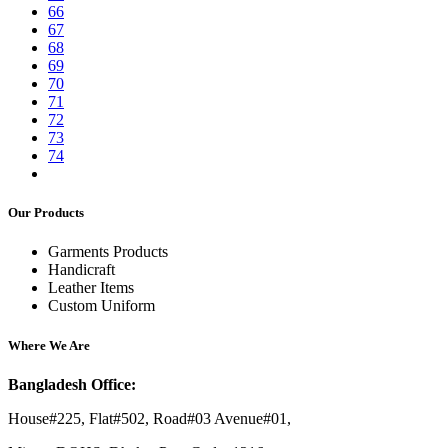
66
67
68
69
70
71
72
73
74
Our Products
Garments Products
Handicraft
Leather Items
Custom Uniform
Where We Are
Bangladesh Office:
House#225, Flat#502, Road#03 Avenue#01,