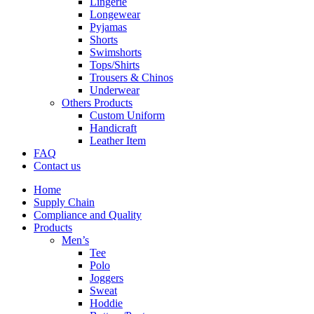
Lingerie
Longewear
Pyjamas
Shorts
Swimshorts
Tops/Shirts
Trousers & Chinos
Underwear
Others Products
Custom Uniform
Handicraft
Leather Item
FAQ
Contact us
Home
Supply Chain
Compliance and Quality
Products
Men’s
Tee
Polo
Joggers
Sweat
Hoddie