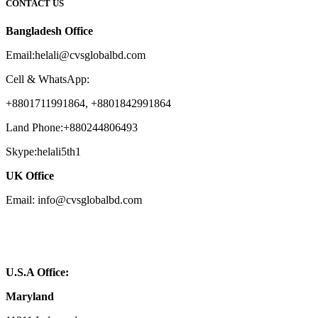
CONTACT US
Bangladesh Office
Email:helali@cvsglobalbd.com
Cell & WhatsApp:
+8801711991864, +8801842991864
Land Phone:+880244806493
Skype:helali5th1
UK Office
Email: info@cvsglobalbd.com
U.S.A Office:
Maryland