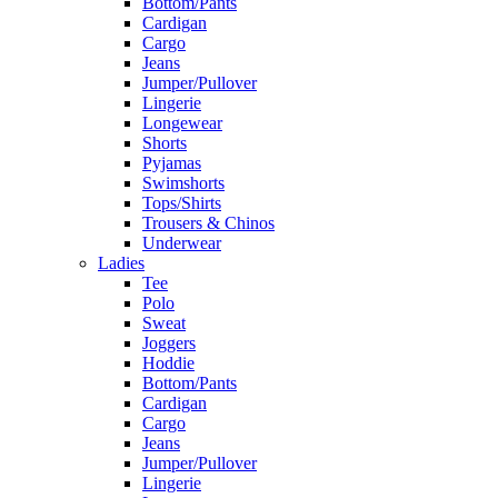
Bottom/Pants
Cardigan
Cargo
Jeans
Jumper/Pullover
Lingerie
Longewear
Shorts
Pyjamas
Swimshorts
Tops/Shirts
Trousers & Chinos
Underwear
Ladies
Tee
Polo
Sweat
Joggers
Hoddie
Bottom/Pants
Cardigan
Cargo
Jeans
Jumper/Pullover
Lingerie