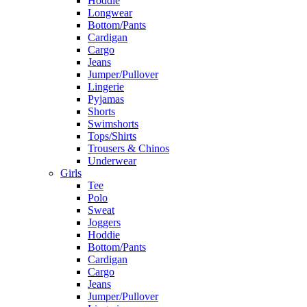
Hoddie
Longwear
Bottom/Pants
Cardigan
Cargo
Jeans
Jumper/Pullover
Lingerie
Pyjamas
Shorts
Swimshorts
Tops/Shirts
Trousers & Chinos
Underwear
Girls
Tee
Polo
Sweat
Joggers
Hoddie
Bottom/Pants
Cardigan
Cargo
Jeans
Jumper/Pullover