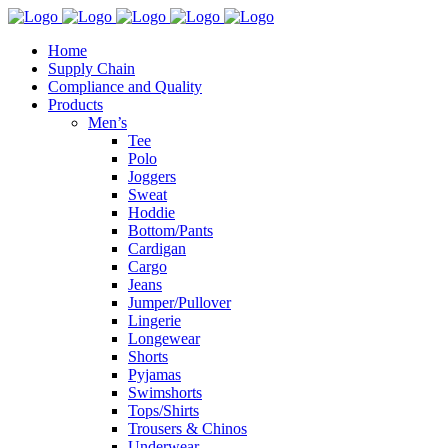
Home
Supply Chain
Compliance and Quality
Products
Men’s
Tee
Polo
Joggers
Sweat
Hoddie
Bottom/Pants
Cardigan
Cargo
Jeans
Jumper/Pullover
Lingerie
Longewear
Shorts
Pyjamas
Swimshorts
Tops/Shirts
Trousers & Chinos
Underwear