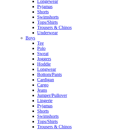
Longewear
Pyjamas
Shorts
Swimshorts
Tops/Shirts
Trousers & Chinos
Underwear
Boys
Tee
Polo
Sweat
Joggers
Hoddie
Longwear
Bottom/Pants
Cardigan
Cargo
Jeans
Jumper/Pullover
Lingerie
Pyjamas
Shorts
Swimshorts
Tops/Shirts
Trousers & Chinos