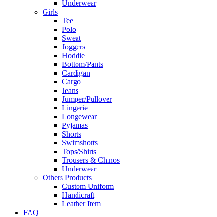
Underwear
Girls
Tee
Polo
Sweat
Joggers
Hoddie
Bottom/Pants
Cardigan
Cargo
Jeans
Jumper/Pullover
Lingerie
Longewear
Pyjamas
Shorts
Swimshorts
Tops/Shirts
Trousers & Chinos
Underwear
Others Products
Custom Uniform
Handicraft
Leather Item
FAQ