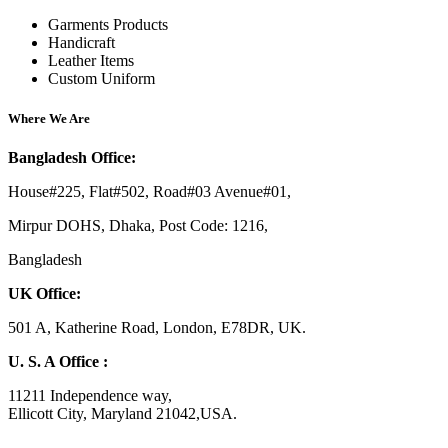
Garments Products
Handicraft
Leather Items
Custom Uniform
Where We Are
Bangladesh Office:
House#225, Flat#502, Road#03 Avenue#01,
Mirpur DOHS, Dhaka, Post Code: 1216,
Bangladesh
UK Office:
501 A, Katherine Road, London, E78DR, UK.
U. S. A Office :
11211 Independence way,
Ellicott City, Maryland 21042,USA.