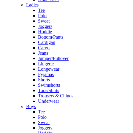
Ladies
Tee
Polo
Sweat
Joggers
Hoddie
Bottom/Pants
Cardigan
Cargo
Jeans
Jumper/Pullover
Lingerie
Longewear
Pyjamas
Shorts
Swimshorts
Tops/Shirts
Trousers & Chinos
Underwear
Boys
Tee
Polo
Sweat
Joggers