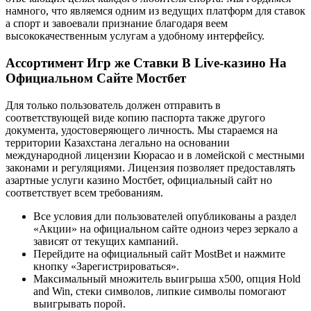
намного, что являемся одним из ведущих платформ для ставок
а спорт и завоевали признание благодаря веем
высококачественным услугам а удобному интерфейсу.
Ассортимент Игр же Ставки В Live-казино На
Официальном Сайте Мостбет
Для только пользователь должен отправить в
соответствующей виде копию паспорта также другого
документа, удостоверяющего личность. Мы стараемся на
территории Казахстана легально на основании
международной лицензии Кюрасао и в ломейской с местными
законами и регуляциями. Лицензия позволяет предоставлять
азартные услуги казино Мостбет, официальный сайт но
соответствует всем требованиям.
Все условия дли пользователей опубликованы а раздел
«Акции» на официальном сайте одноиз через зеркало а
зависят от текущих кампаний.
Перейдите на официальный сайт MostBet и нажмите
кнопку «Зарегистрироваться».
Максимальный множитель выигрыша x500, опция Hold
and Win, стеки символов, липкие символы помогают
выигрывать порой.