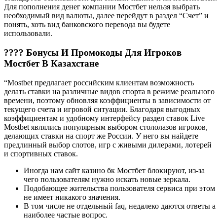
Для пополнения денег компании Мостбет нельзя выбрать
необходимый вид валюты, далее перейдут в раздел “Счет” и
понять, хоть вид банковского перевода вы будете
использовали.
???? Бонусы И Промокоды Для Игроков
Мостбет В Казахстане
“Mostbet предлагает российским клиентам возможность
делать ставки на различные видов спорта в режиме реального
времени, поэтому обновляя коэффициенты в зависимости от
текущего счета и игровой ситуации. Благодаря выгодных
коэффициентам и удобному интерфейсу раздел ставок Live
Mostbet являлись популярным выбором стололазов игроков,
делающих ставки на спорт же России. У него вы найдете
предлинный выбор слотов, игр с живыми дилерами, лотерей
и спортивных ставок.
Иногда нам сайт казино бк Мостбет блокируют, из-за
чего пользователям нужно искать новые зеркала.
Подобающее жительства пользователя сервиса при этом
не имеет никакого значения.
В том числе не отдельный faq, недалеко даются ответы а
наиболее частые вопрос.