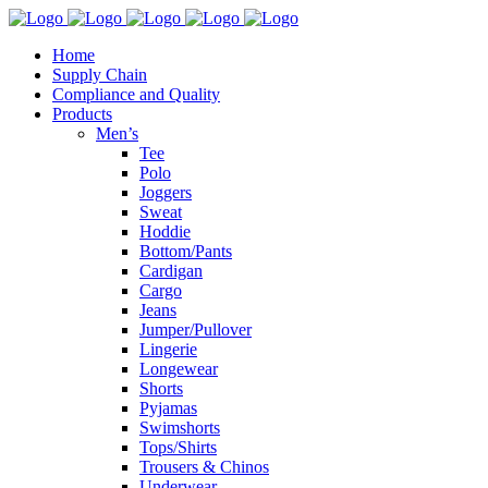
Home
Supply Chain
Compliance and Quality
Products
Men’s
Tee
Polo
Joggers
Sweat
Hoddie
Bottom/Pants
Cardigan
Cargo
Jeans
Jumper/Pullover
Lingerie
Longewear
Shorts
Pyjamas
Swimshorts
Tops/Shirts
Trousers & Chinos
Underwear