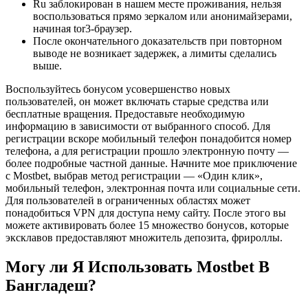
Ru заблокирован в нашем месте проживания, нельзя
воспользоваться прямо зеркалом или анонимайзерами,
начиная tor3-браузер.
После окончательного доказательств при повторном
выводе не возникает задержек, а лимиты сделались
выше.
Воспользуйтесь бонусом усовершенство новых
пользователей, он может включать старые средства или
бесплатные вращения. Предоставьте необходимую
информацию в зависимости от выбранного способ. Для
регистрации вскоре мобильный телефон понадобится номер
телефона, а для регистрации прошло электронную почту —
более подробные частной данные. Начните мое приключение
с Mostbet, выбрав метод регистрации — «Один клик»,
мобильный телефон, электронная почта или социальные сети.
Для пользователей в ограниченных областях может
понадобиться VPN для доступа нему сайту. После этого вы
можете активировать более 15 множество бонусов, которые
эксклавов предоставляют множитель депозита, фрироллы.
Могу ли Я Использовать Mostbet В
Бангладеш?