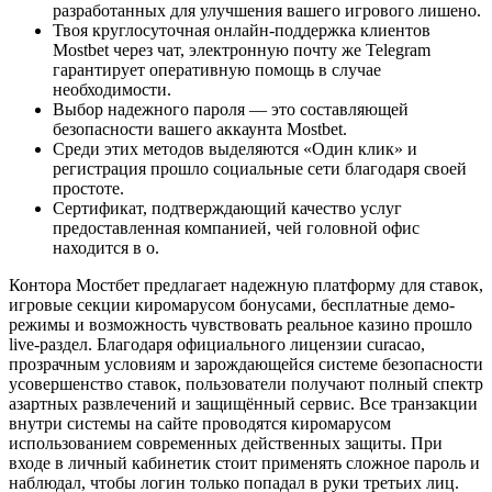
разработанных для улучшения вашего игрового лишено.
Твоя круглосуточная онлайн-поддержка клиентов
Mostbet через чат, электронную почту же Telegram
гарантирует оперативную помощь в случае
необходимости.
Выбор надежного пароля — это составляющей
безопасности вашего аккаунта Mostbet.
Среди этих методов выделяются «Один клик» и
регистрация прошло социальные сети благодаря своей
простоте.
Сертификат, подтверждающий качество услуг
предоставленная компанией, чей головной офис
находится в о.
Контора Мостбет предлагает надежную платформу для ставок,
игровые секции киромарусом бонусами, бесплатные демо-
режимы и возможность чувствовать реальное казино прошло
live-раздел. Благодаря официального лицензии curacao,
прозрачным условиям и зарождающейся системе безопасности
усовершенство ставок, пользователи получают полный спектр
азартных развлечений и защищённый сервис. Все транзакции
внутри системы на сайте проводятся киромарусом
использованием современных действенных защиты. При
входе в личный кабинетик стоит применять сложное пароль и
наблюдал, чтобы логин только попадал в руки третьих лиц.