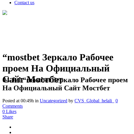
Contact us
“mostbet Зеркало Рабочее
проем На Официальный
Сайт Мостбет
04 Jul
“mostbet Зеркало Рабочее проем
На Официальный Сайт Мостбет
Posted at 00:49h
in
Uncategorized
by
CVS_Global_helali_
0
Comments
0
Likes
Share