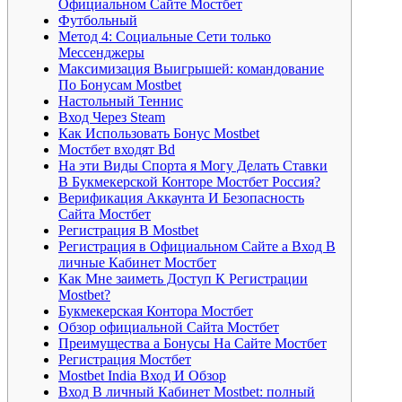
Официальном Сайте Мостбет
Футбольный
Метод 4: Социальные Сети только
Мессенджеры
Максимизация Выигрышей: командование
По Бонусам Mostbet
Настольный Теннис
Вход Через Steam
Как Использовать Бонус Mostbet
Мостбет входят Bd
На эти Виды Спорта я Могу Делать Ставки
В Букмекерской Конторе Мостбет Россия?
Верификация Аккаунта И Безопасность
Сайта Мостбет
Регистрация В Mostbet
Регистрация в Официальном Сайте а Вход В
личные Кабинет Мостбет
Как Мне заиметь Доступ К Регистрации
Mostbet?
Букмекерская Контора Мостбет
Обзор официальной Сайта Мостбет
Преимущества а Бонусы На Сайте Мостбет
Регистрация Мостбет
Mostbet India Вход И Обзор
Вход В личный Кабинет Mostbet: полный