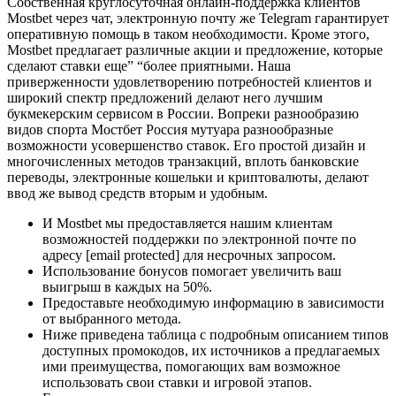
Собственная круглосуточная онлайн-поддержка клиентов
Mostbet через чат, электронную почту же Telegram гарантирует
оперативную помощь в таком необходимости. Кроме этого,
Mostbet предлагает различные акции и предложение, которые
сделают ставки еще” “более приятными. Наша
приверженности удовлетворению потребностей клиентов и
широкий спектр предложений делают него лучшим
букмекерским сервисом в России. Вопреки разнообразию
видов спорта Мостбет Россия мутуара разнообразные
возможности усовершенство ставок. Его простой дизайн и
многочисленных методов транзакций, вплоть банковские
переводы, электронные кошельки и криптовалюты, делают
ввод же вывод средств вторым и удобным.
И Mostbet мы предоставляется нашим клиентам
возможностей поддержки по электронной почте по
адресу [email protected] для несрочных запросом.
Использование бонусов помогает увеличить ваш
выигрыш в каждых на 50%.
Предоставьте необходимую информацию в зависимости
от выбранного метода.
Ниже приведена таблица с подробным описанием типов
доступных промокодов, их источников а предлагаемых
ими преимущества, помогающих вам возможное
использовать свои ставки и игровой этапов.