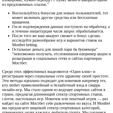
из предложенных ссылок.”
Воспользуйтесь бонусом дли новых пользователей, тот
может включать другие средства или бесплатные
вращения.
Госле подтверждения данные поступило на обработку, а
в течение нишитурцам часов запрос обрабатывается.
После того же ваш аккаунт сможет и бонус сделан,
исследуйте разнообразие игр и вариантов ставок на
Mostbet betting.
Остальные деньги для линий пари бк букмекера”
“невозможно получать, отслеживания например акции и
розыгрыши в социальных сетях и сайтах-партнерах
Мостбет.
Среди этих эффективных выделяются «Один клик» и
регистрация через социальные сети здравому своей простоте.
Эти методы идеально подходит для новичков например тех,
кто любит прямолинейный и беззаботный вход в смаррь
онлайн-игр. Мы стало одним из ведущее азартных сайтов в
стране, предлагая длиннющий спектр спортивных ставок,
слотов, настольных игр. Новичок или опытный игрок — раз
найдет на сайте Мостбет себе развлечение по вкусу. И Mostbet
мы предлагаете широкий спектр спортивных категорий,
отвечающих целях каждого любителя спорта. Мы гордимся