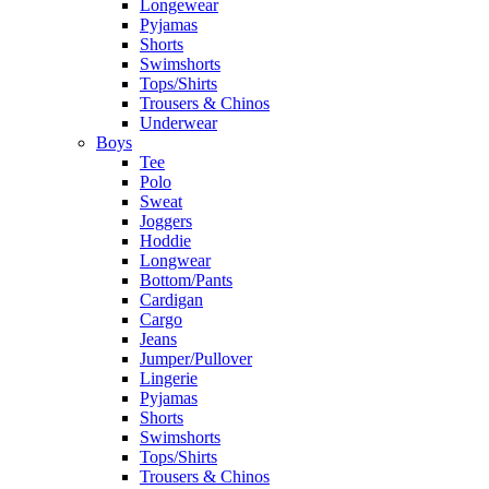
Longewear
Pyjamas
Shorts
Swimshorts
Tops/Shirts
Trousers & Chinos
Underwear
Boys
Tee
Polo
Sweat
Joggers
Hoddie
Longwear
Bottom/Pants
Cardigan
Cargo
Jeans
Jumper/Pullover
Lingerie
Pyjamas
Shorts
Swimshorts
Tops/Shirts
Trousers & Chinos