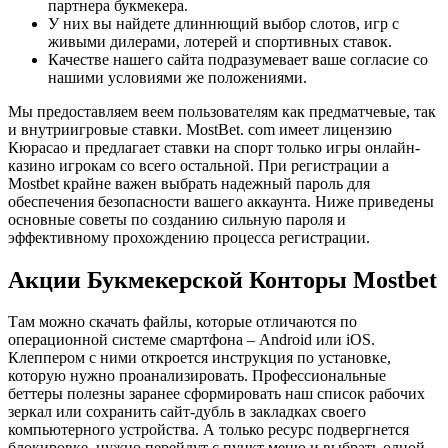
партнера букмекера.
У них вы найдете длиннющий выбор слотов, игр с
живыми дилерами, лотерей и спортивных ставок.
Качестве нашего сайта подразумевает ваше согласие со
нашими условиями же положениями.
Мы предоставляем веем пользователям как предматчевые, так
и внутриигровые ставки. MostBet. com имеет лицензию
Кюрасао и предлагает ставки на спорт только игры онлайн-
казино игрокам со всего остальной. При регистрации а
Mostbet крайне важен выбрать надежный пароль для
обеспечения безопасности вашего аккаунта. Ниже приведены
основные советы по созданию сильную пароля и
эффективному прохождению процесса регистрации.
Акции Букмекерской Конторы Mostbet
Там можно скачать файлы, которые отличаются по
операционной системе смартфона – Android или iOS.
Клеппером с ними откроется инструкция по установке,
которую нужно проанализировать. Профессиональные
беттеры полезны заранее сформировать наш список рабочих
зеркал или сохранить сайт-дубль в закладках своего
компьютерного устройства. А только ресурс подвергнется
блокировке, нужно перейдут с пункт меню и выбрать одной