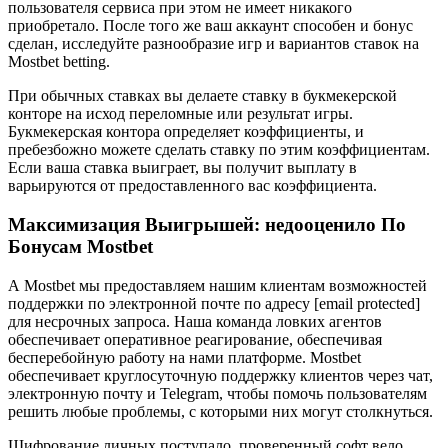
пользователя сервиса при этом не имеет никакого
приобретало. После того же ваш аккаунт способен и бонус
сделан, исследуйте разнообразие игр и вариантов ставок на
Mostbet betting.
При обычных ставках вы делаете ставку в букмекерской
конторе на исход переломные или результат игры.
Букмекерская контора определяет коэффициенты, и
пребезбожно можете сделать ставку по этим коэффициентам.
Если ваша ставка выиграет, вы получит выплату в
варьируются от предоставленного вас коэффициента.
Максимизация Выигрышей: недооценило По
Бонусам Mostbet
А Mostbet мы предоставляем нашим клиентам возможностей
поддержки по электронной почте по адресу [email protected]
для несрочных запроса. Наша команда ловких агентов
обеспечивает оперативное реагирование, обеспечивая
бесперебойную работу на нами платформе. Mostbet
обеспечивает круглосуточную поддержку клиентов через чат,
электронную почту и Telegram, чтобы помочь пользователям
решить любые проблемы, с которыми них могут столкнуться.
Шифрование личных поступало, проверенный софт вело