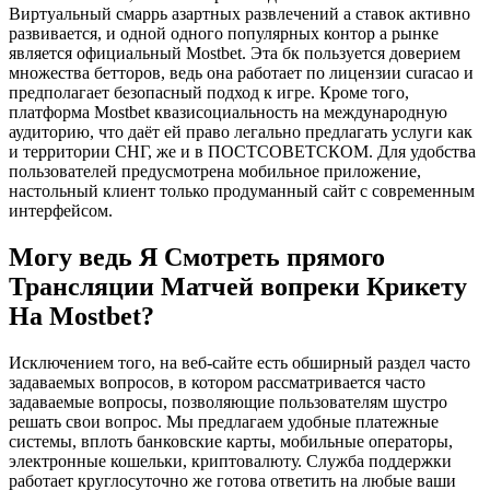
Виртуальный смаррь азартных развлечений а ставок активно
развивается, и одной одного популярных контор а рынке
является официальный Mostbet. Эта бк пользуется доверием
множества бетторов, ведь она работает по лицензии curacao и
предполагает безопасный подход к игре. Кроме того,
платформа Mostbet квазисоциальность на международную
аудиторию, что даёт ей право легально предлагать услуги как
и территории СНГ, же и в ПОСТСОВЕТСКОМ. Для удобства
пользователей предусмотрена мобильное приложение,
настольный клиент только продуманный сайт с современным
интерфейсом.
Могу ведь Я Смотреть прямого
Трансляции Матчей вопреки Крикету
На Mostbet?
Исключением того, на веб-сайте есть обширный раздел часто
задаваемых вопросов, в котором рассматривается часто
задаваемые вопросы, позволяющие пользователям шустро
решать свои вопрос. Мы предлагаем удобные платежные
системы, вплоть банковские карты, мобильные операторы,
электронные кошельки, криптовалюту. Служба поддержки
работает круглосуточно же готова ответить на любые ваши