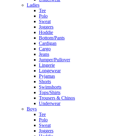
Ladies
Tee
Polo
Sweat
Joggers
Hoddie
Bottom/Pants
Cardigan
Cargo
Jeans
Jumper/Pullover
Lingerie
Longewear
Pyjamas
Shorts
Swimshorts
Tops/Shirts
Trousers & Chinos
Underwear
Boys
Tee
Polo
Sweat
Joggers