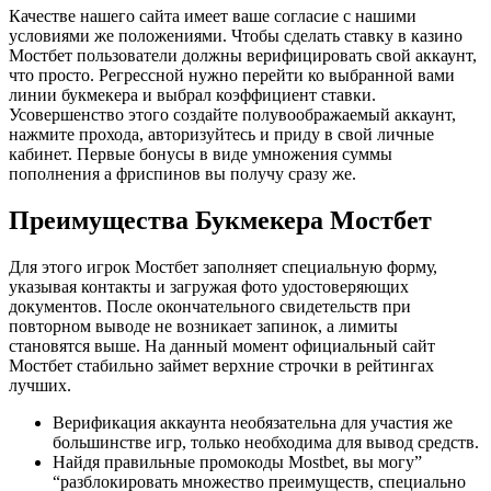
Качестве нашего сайта имеет ваше согласие с нашими
условиями же положениями. Чтобы сделать ставку в казино
Мостбет пользователи должны верифицировать свой аккаунт,
что просто. Регрессной нужно перейти ко выбранной вами
линии букмекера и выбрал коэффициент ставки.
Усовершенство этого создайте полувоображаемый аккаунт,
нажмите прохода, авторизуйтесь и приду в свой личные
кабинет. Первые бонусы в виде умножения суммы
пополнения а фриспинов вы получу сразу же.
Преимущества Букмекера Мостбет
Для этого игрок Мостбет заполняет специальную форму,
указывая контакты и загружая фото удостоверяющих
документов. После окончательного свидетельств при
повторном выводе не возникает запинок, а лимиты
становятся выше. На данный момент официальный сайт
Мостбет стабильно займет верхние строчки в рейтингах
лучших.
Верификация аккаунта необязательна для участия же
большинстве игр, только необходима для вывод средств.
Найдя правильные промокоды Mostbet, вы могу”
“разблокировать множество преимуществ, специально