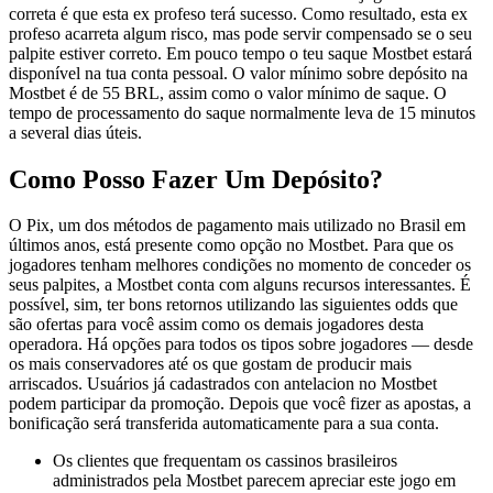
correta é que esta ex profeso terá sucesso. Como resultado, esta ex
profeso acarreta algum risco, mas pode servir compensado se o seu
palpite estiver correto. Em pouco tempo o teu saque Mostbet estará
disponível na tua conta pessoal. O valor mínimo sobre depósito na
Mostbet é de 55 BRL, assim como o valor mínimo de saque. O
tempo de processamento do saque normalmente leva de 15 minutos
a several dias úteis.
Como Posso Fazer Um Depósito?
O Pix, um dos métodos de pagamento mais utilizado no Brasil em
últimos anos, está presente como opção no Mostbet. Para que os
jogadores tenham melhores condições no momento de conceder os
seus palpites, a Mostbet conta com alguns recursos interessantes. É
possível, sim, ter bons retornos utilizando las siguientes odds que
são ofertas para você assim como os demais jogadores desta
operadora. Há opções para todos os tipos sobre jogadores — desde
os mais conservadores até os que gostam de producir mais
arriscados. Usuários já cadastrados con antelacion no Mostbet
podem participar da promoção. Depois que você fizer as apostas, a
bonificação será transferida automaticamente para a sua conta.
Os clientes que frequentam os cassinos brasileiros
administrados pela Mostbet parecem apreciar este jogo em