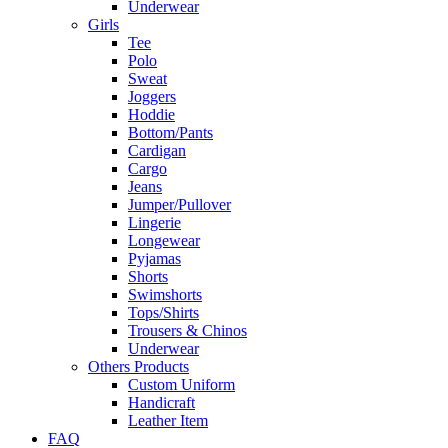
Underwear
Girls
Tee
Polo
Sweat
Joggers
Hoddie
Bottom/Pants
Cardigan
Cargo
Jeans
Jumper/Pullover
Lingerie
Longewear
Pyjamas
Shorts
Swimshorts
Tops/Shirts
Trousers & Chinos
Underwear
Others Products
Custom Uniform
Handicraft
Leather Item
FAQ