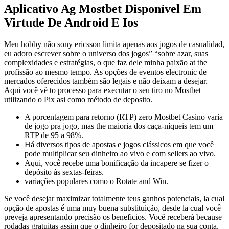
Aplicativo Ag Mostbet Disponível Em
Virtude De Android E Ios
Meu hobby não sony ericsson limita apenas aos jogos de casualidad,
eu adoro escrever sobre o universo dos jogos” “sobre azar, suas
complexidades e estratégias, o que faz dele minha paixão at the
profissão ao mesmo tempo. As opções de eventos electronic de
mercados oferecidos também são legais e não deixam a desejar.
Aqui você vê to processo para executar o seu tiro no Mostbet
utilizando o Pix asi como método de deposito.
A porcentagem para retorno (RTP) zero Mostbet Casino varia
de jogo pra jogo, mas the maioria dos caça-níqueis tem um
RTP de 95 a 98%.
Há diversos tipos de apostas e jogos clássicos em que você
pode multiplicar seu dinheiro ao vivo e com sellers ao vivo.
Aqui, você recebe uma bonificação da incapere se fizer o
depósito às sextas-feiras.
variações populares como o Rotate and Win.
Se você desejar maximizar totalmente teus ganhos potenciais, la cual
opção de apostas é uma muy buena substituição, desde la cual você
preveja apresentando precisão os beneficios. Você receberá because
rodadas gratuitas assim que o dinheiro for depositado na sua conta.