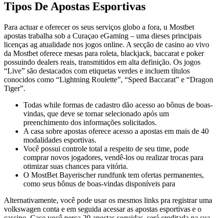
Tipos De Apostas Esportivas
Para actuar e oferecer os seus serviços globo a fora, u Mostbet
apostas trabalha sob a Curaçao eGaming – uma dieses principais
licenças ag atualidade nos jogos online. A secção de casino ao vivo
da Mostbet oferece mesas para roleta, blackjack, baccarat e poker
possuindo dealers reais, transmitidos em alta definição. Os jogos
“Live” são destacados com etiquetas verdes e incluem títulos
conocidos como “Lightning Roulette”, “Speed Baccarat” e “Dragon
Tiger”.
Todas while formas de cadastro dão acesso ao bônus de boas-
vindas, que deve se tornar selecionado após um
preenchimento dos informações solicitados.
A casa sobre apostas oferece acesso a apostas em mais de 40
modalidades esportivas.
Você possui controle total a respeito de seu time, pode
comprar novos jogadores, vendê-los ou realizar trocas para
otimizar suas chances para vitória.
O MostBet Bayerischer rundfunk tem ofertas permanentes,
como seus bônus de boas-vindas disponíveis para
Alternativamente, você pode usar os mesmos links pra registrar uma
volkswagen conta e em seguida acessar as apostas esportivas e o
cassino. Caso você perca 20 apostas seguidas, será creditada na sua