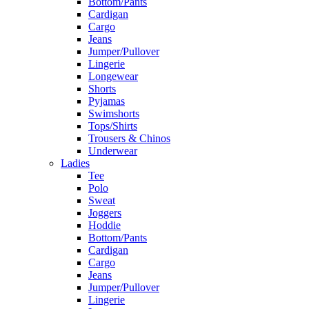
Bottom/Pants
Cardigan
Cargo
Jeans
Jumper/Pullover
Lingerie
Longewear
Shorts
Pyjamas
Swimshorts
Tops/Shirts
Trousers & Chinos
Underwear
Ladies
Tee
Polo
Sweat
Joggers
Hoddie
Bottom/Pants
Cardigan
Cargo
Jeans
Jumper/Pullover
Lingerie