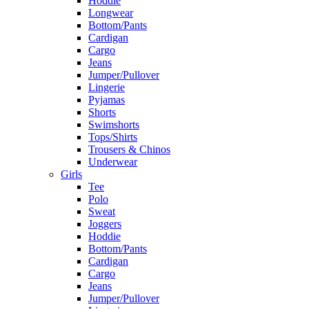
Hoddie
Longwear
Bottom/Pants
Cardigan
Cargo
Jeans
Jumper/Pullover
Lingerie
Pyjamas
Shorts
Swimshorts
Tops/Shirts
Trousers & Chinos
Underwear
Girls
Tee
Polo
Sweat
Joggers
Hoddie
Bottom/Pants
Cardigan
Cargo
Jeans
Jumper/Pullover