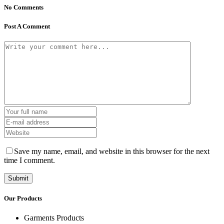
No Comments
Post A Comment
Save my name, email, and website in this browser for the next
time I comment.
Our Products
Garments Products