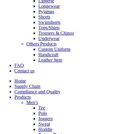
Lingerie
Longewear
Pyjamas
Shorts
Swimshorts
Tops/Shirts
Trousers & Chinos
Underwear
Others Products
Custom Uniform
Handicraft
Leather Item
FAQ
Contact us
Home
Supply Chain
Compliance and Quality
Products
Men’s
Tee
Polo
Joggers
Sweat
Hoddie