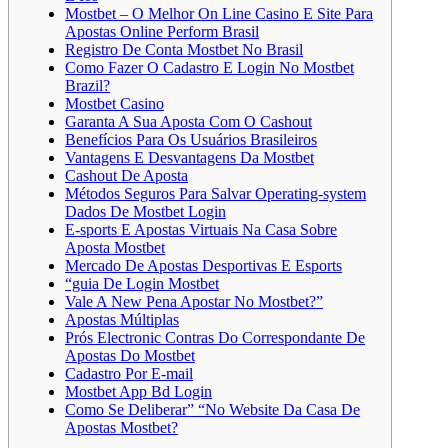
Mostbet – O Melhor On Line Casino E Site Para
Apostas Online Perform Brasil
Registro De Conta Mostbet No Brasil
Como Fazer O Cadastro E Login No Mostbet
Brazil?
Mostbet Casino
Garanta A Sua Aposta Com O Cashout
Benefícios Para Os Usuários Brasileiros
Vantagens E Desvantagens Da Mostbet
Cashout De Aposta
Métodos Seguros Para Salvar Operating-system
Dados De Mostbet Login
E-sports E Apostas Virtuais Na Casa Sobre
Aposta Mostbet
Mercado De Apostas Desportivas E Esports
“guia De Login Mostbet
Vale A New Pena Apostar No Mostbet?”
Apostas Múltiplas
Prós Electronic Contras Do Correspondante De
Apostas Do Mostbet
Cadastro Por E-mail
Mostbet App Bd Login
Como Se Deliberar” “No Website Da Casa De
Apostas Mostbet?