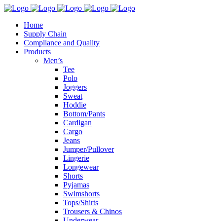
Home
Supply Chain
Compliance and Quality
Products
Men’s
Tee
Polo
Joggers
Sweat
Hoddie
Bottom/Pants
Cardigan
Cargo
Jeans
Jumper/Pullover
Lingerie
Longewear
Shorts
Pyjamas
Swimshorts
Tops/Shirts
Trousers & Chinos
Underwear