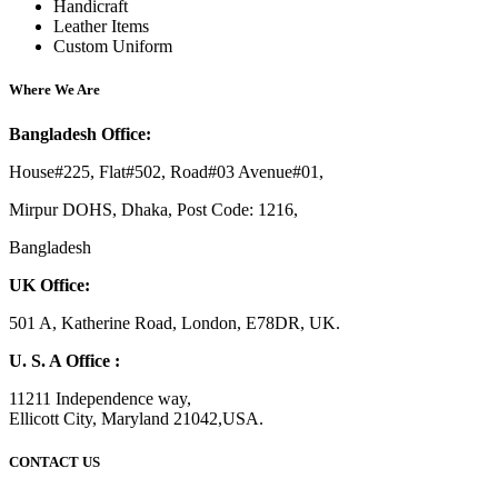
Handicraft
Leather Items
Custom Uniform
Where We Are
Bangladesh Office:
House#225, Flat#502, Road#03 Avenue#01,
Mirpur DOHS, Dhaka, Post Code: 1216,
Bangladesh
UK Office:
501 A, Katherine Road, London, E78DR, UK.
U. S. A Office :
11211 Independence way,
Ellicott City, Maryland 21042,USA.
CONTACT US