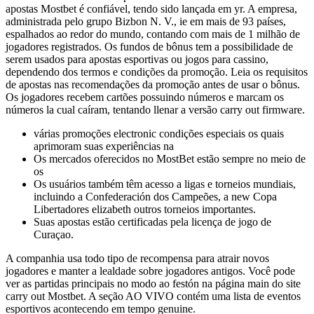
apostas Mostbet é confiável, tendo sido lançada em yr. A empresa,
administrada pelo grupo Bizbon N. V., ie em mais de 93 países,
espalhados ao redor do mundo, contando com mais de 1 milhão de
jogadores registrados. Os fundos de bônus tem a possibilidade de
serem usados para apostas esportivas ou jogos para cassino,
dependendo dos termos e condições da promoção. Leia os requisitos
de apostas nas recomendações da promoção antes de usar o bônus.
Os jogadores recebem cartões possuindo números e marcam os
números la cual caíram, tentando llenar a versão carry out firmware.
várias promoções electronic condições especiais os quais
aprimoram suas experiências na
Os mercados oferecidos no MostBet estão sempre no meio de
os
Os usuários também têm acesso a ligas e torneios mundiais,
incluindo a Confederación dos Campeões, a new Copa
Libertadores elizabeth outros torneios importantes.
Suas apostas estão certificadas pela licença de jogo de
Curaçao.
A companhia usa todo tipo de recompensa para atrair novos
jogadores e manter a lealdade sobre jogadores antigos. Você pode
ver as partidas principais no modo ao festón na página main do site
carry out Mostbet. A seção AO VIVO contém uma lista de eventos
esportivos acontecendo em tempo genuine.