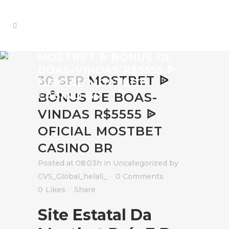
MOSTBET ᐉ BÔNUS DE
BOAS-VINDAS R$5555 ᐉ
30 SEP
MOSTBET ᐉ
OFICIAL MOSTBET
CASINO BR
BÔNUS DE BOAS-
VINDAS R$5555 ᐉ
OFICIAL MOSTBET
CASINO BR
Posted at 08:03h
in
Uncategorized
by
CVS_Global_helali_
0 Comments
0
Likes
Share
Site Estatal Da