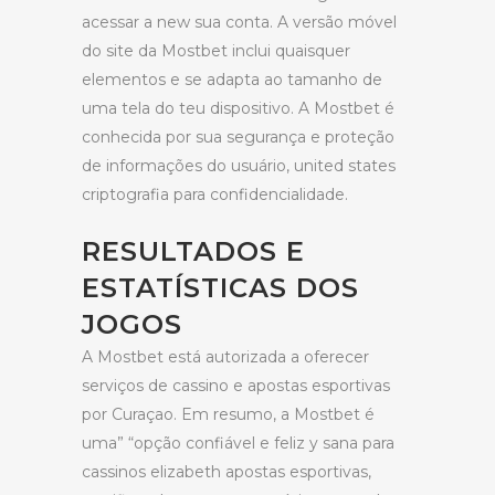
acessar a new sua conta. A versão móvel
do site da Mostbet inclui quaisquer
elementos e se adapta ao tamanho de
uma tela do teu dispositivo. A Mostbet é
conhecida por sua segurança e proteção
de informações do usuário, united states
criptografia para confidencialidade.
RESULTADOS E
ESTATÍSTICAS DOS
JOGOS
A Mostbet está autorizada a oferecer
serviços de cassino e apostas esportivas
por Curaçao. Em resumo, a Mostbet é
uma” “opção confiável e feliz y sana para
cassinos elizabeth apostas esportivas,