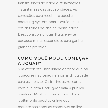
transmissões de vídeo e atualizações
instantâneas das probabilidades. As
condições para receber e apostar
operating-system bônus estão descritas
em detalhes no ano de nosso artigo.
Descubra como jogar Puits e evite
because minas escondidas para ganhar
grandes prêmios.
COMO VOCÊ PODE COMEÇAR
A JOGAR?
Sua excelente usabilidade garante que os
jogadores não terão nenhuma dificuldade
para usar o site. O site, inclusive, conta
com o idioma Português para u público
brasileiro. MostBet é um internet site
legítimo de apostas online que
proporciona apostas esportivas on-line,