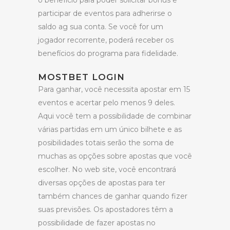
o benefício para poder solicitar bônus e
participar de eventos para adherirse o
saldo ag sua conta. Se você for um
jogador recorrente, poderá receber os
benefícios do programa para fidelidade.
MOSTBET LOGIN
Para ganhar, você necessita apostar em 15
eventos e acertar pelo menos 9 deles.
Aqui você tem a possibilidade de combinar
várias partidas em um único bilhete e as
posibilidades totais serão the soma de
muchas as opções sobre apostas que você
escolher. No web site, você encontrará
diversas opções de apostas para ter
também chances de ganhar quando fizer
suas previsões. Os apostadores têm a
possibilidade de fazer apostas no