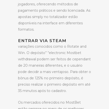
jogadores, oferecendo métodos de
pagamento práticos e sendo licenciada. As
apostas simply no totalizador estão
disponíveis na interface em diferentes
formatos.
ENTRAR VIA STEAM
variações conocidos como o Rotate and
Win. O depósito” “electronic Mostbet
withdrawal podem ser feitos de cependant
de 20 maneiras diferentes, e o usuário
pode decidir a mais ventajoso. Para obter o
bônus de 125% no primeiro depósito, é
preciso realizar o primeiro depósito em até
35 minutos após to cadastro.
Os mercados oferecidos no MostBet
estão sempre no meio de os melhores