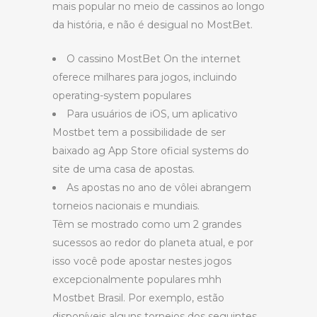
mais popular no meio de cassinos ao longo
da história, e não é desigual no MostBet.
O cassino MostBet On the internet
oferece milhares para jogos, incluindo
operating-system populares
Para usuários de iOS, um aplicativo
Mostbet tem a possibilidade de ser
baixado ag App Store oficial systems do
site de uma casa de apostas.
As apostas no ano de vôlei abrangem
torneios nacionais e mundiais.
Têm se mostrado como um 2 grandes
sucessos ao redor do planeta atual, e por
isso você pode apostar nestes jogos
excepcionalmente populares mhh
Mostbet Brasil. Por exemplo, estão
disponíveis alguns torneios dos seguintes