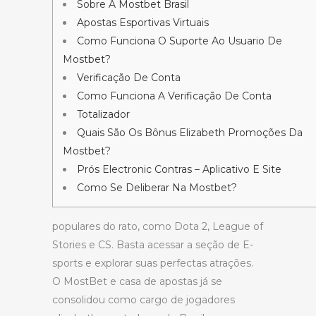
Sobre A Mostbet Brasil
Apostas Esportivas Virtuais
Como Funciona O Suporte Ao Usuario De
Mostbet?
Verificação De Conta
Como Funciona A Verificação De Conta
Totalizador
Quais São Os Bônus Elizabeth Promoções Da
Mostbet?
Prós Electronic Contras – Aplicativo E Site
Como Se Deliberar Na Mostbet?
populares do rato, como Dota 2, League of
Stories e CS. Basta acessar a seção de E-
sports e explorar suas perfectas atrações.
O MostBet e casa de apostas já se
consolidou como cargo de jogadores