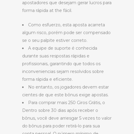
apostadores que desejam gerar lucros para
forma rápida at the fácil.
Como esfuerzo, esta aposta acarreta
algum risco, porém pode ser compensado
se o seu palpite estiver correto.
A equipe de suporte é conhecida
durante suas respostas rápidas e
profissionais, garantindo que todos os
inconveniencias sejam resolvidos sobre
forma rápida e eficiente.
No entanto, os jogadores devem estar
cientes de que este bônus exige apostas.
Para comprar mais 250 Giros Grátis, o
Dentro sobre 30 dias após receber o
bônus, você deve arriesgar 5 vezes to valor
do bônus para poder retirá-lo para sua
conta pessoal. O número mínimo de