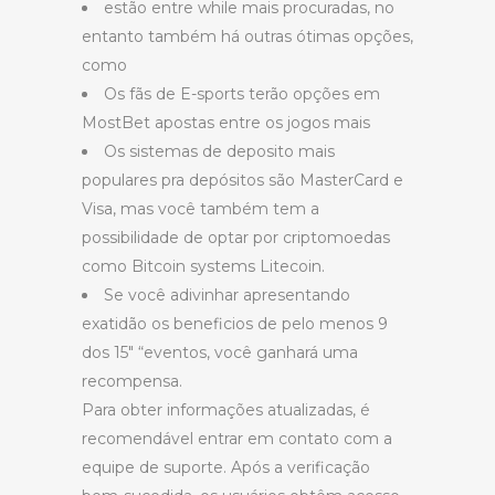
estão entre while mais procuradas, no
entanto também há outras ótimas opções,
como
Os fãs de E-sports terão opções em
MostBet apostas entre os jogos mais
Os sistemas de deposito mais
populares pra depósitos são MasterCard e
Visa, mas você também tem a
possibilidade de optar por criptomoedas
como Bitcoin systems Litecoin.
Se você adivinhar apresentando
exatidão os beneficios de pelo menos 9
dos 15″ “eventos, você ganhará uma
recompensa.
Para obter informações atualizadas, é
recomendável entrar em contato com a
equipe de suporte. Após a verificação