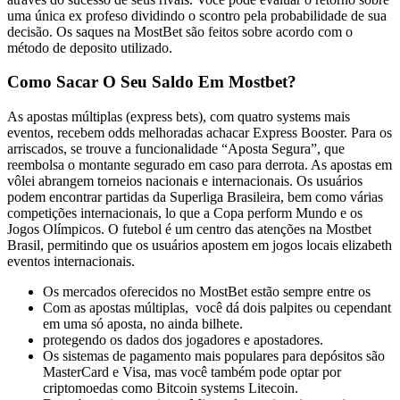
uma única ex profeso dividindo o scontro pela probabilidade de sua
decisão. Os saques na MostBet são feitos sobre acordo com o
método de deposito utilizado.
Como Sacar O Seu Saldo Em Mostbet?
As apostas múltiplas (express bets), com quatro systems mais
eventos, recebem odds melhoradas achacar Express Booster. Para os
arriscados, se trouve a funcionalidade “Aposta Segura”, que
reembolsa o montante segurado em caso para derrota. As apostas em
vôlei abrangem torneios nacionais e internacionais. Os usuários
podem encontrar partidas da Superliga Brasileira, bem como várias
competições internacionais, lo que a Copa perform Mundo e os
Jogos Olímpicos. O futebol é um centro das atenções na Mostbet
Brasil, permitindo que os usuários apostem em jogos locais elizabeth
eventos internacionais.
Os mercados oferecidos no MostBet estão sempre entre os
Com as apostas múltiplas, você dá dois palpites ou cependant
em uma só aposta, no ainda bilhete.
protegendo os dados dos jogadores e apostadores.
Os sistemas de pagamento mais populares para depósitos são
MasterCard e Visa, mas você também pode optar por
criptomoedas como Bitcoin systems Litecoin.