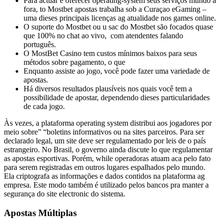
Para actuar e oferecer operating-system seus serviços mundo a
fora, to Mostbet apostas trabalha sob a Curaçao eGaming –
uma dieses principais licenças ag atualidade nos games online.
O suporte do Mostbet ou u sac do Mostbet são focados quase
que 100% no chat ao vivo, com atendentes falando
português.
O MostBet Casino tem custos mínimos baixos para seus
métodos sobre pagamento, o que
Enquanto assiste ao jogo, você pode fazer uma variedade de
apostas.
Há diversos resultados plausíveis nos quais você tem a
possibilidade de apostar, dependendo dieses particularidades
de cada jogo.
Às vezes, a plataforma operating system distribui aos jogadores por
meio sobre” “boletins informativos ou na sites parceiros. Para ser
declarado legal, um site deve ser regulamentado por leis de o país
estrangeiro. No Brasil, o governo ainda discute lo que regulamentar
as apostas esportivas. Porém, while operadoras atuam aca pelo fato
para serem registradas em outros lugares espalhados pelo mundo.
Ela criptografa as informações e dados contidos na plataforma ag
empresa. Este modo também é utilizado pelos bancos pra manter a
segurança do site electronic do sistema.
Apostas Múltiplas