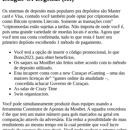
Os sistemas de deposito mais populares pra depósitos são Master
card e Visa, contudo você também pode optar por criptomoedas
como Bitcoin systems Litecoin. Somente as transações com”
“criptomoedas estão sujeitas a tarifas. Não importa de onde você é,
pois uma grande variedade de moedas locais é aceita. Agora que
você tem sua conta confirmada, tudo to que resta é fazer seu
primeiro depósito escolhendo 1 método de pagamento.
Você terá a opção de inserir o código promocional, lo que
Bono2023, para obter benefícios.
Os saques na MostBet são feitos sobre acordo com to método
de deposito utilizado.
Esta incapere conta com a new Curaçao eGaming – uma das
maiores licenças de” “games online da atualidade –,
concedida achacar Governo de Curaçao.
As salas de Crazy Time
5win organizacion.
Você pode simultaneamente produzir duas equipes usando a
ferramenta Construtor de Apostas da Mostbet. A squadra vencedora
é the que tem um maior número para gols marcados na geral em
comparação através da adversária. Ela reduz a possibilidade do mau
rendimiento ao mesmo tempo em la cual permite que você lucre
através do sucesso de seus rivais. Você pode evaluar o retorno sobre