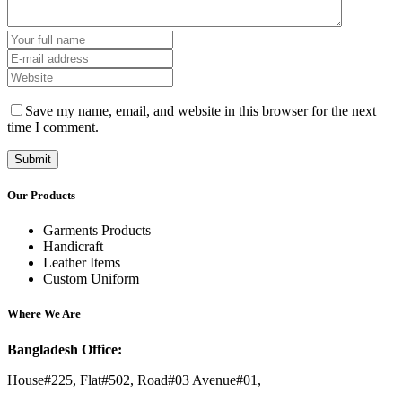
Save my name, email, and website in this browser for the next
time I comment.
Our Products
Garments Products
Handicraft
Leather Items
Custom Uniform
Where We Are
Bangladesh Office:
House#225, Flat#502, Road#03 Avenue#01,