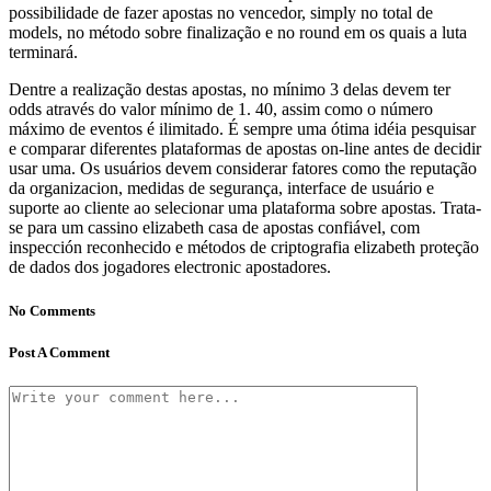
possibilidade de fazer apostas no vencedor, simply no total de
models, no método sobre finalização e no round em os quais a luta
terminará.
Dentre a realização destas apostas, no mínimo 3 delas devem ter
odds através do valor mínimo de 1. 40, assim como o número
máximo de eventos é ilimitado. É sempre uma ótima idéia pesquisar
e comparar diferentes plataformas de apostas on-line antes de decidir
usar uma. Os usuários devem considerar fatores como the reputação
da organizacion, medidas de segurança, interface de usuário e
suporte ao cliente ao selecionar uma plataforma sobre apostas. Trata-
se para um cassino elizabeth casa de apostas confiável, com
inspección reconhecido e métodos de criptografia elizabeth proteção
de dados dos jogadores electronic apostadores.
No Comments
Post A Comment