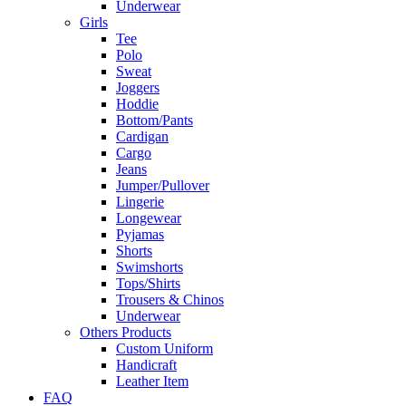
Underwear
Girls
Tee
Polo
Sweat
Joggers
Hoddie
Bottom/Pants
Cardigan
Cargo
Jeans
Jumper/Pullover
Lingerie
Longewear
Pyjamas
Shorts
Swimshorts
Tops/Shirts
Trousers & Chinos
Underwear
Others Products
Custom Uniform
Handicraft
Leather Item
FAQ