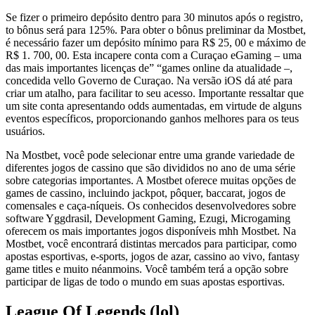
Se fizer o primeiro depósito dentro para 30 minutos após o registro,
to bônus será para 125%. Para obter o bônus preliminar da Mostbet,
é necessário fazer um depósito mínimo para R$ 25, 00 e máximo de
R$ 1. 700, 00. Esta incapere conta com a Curaçao eGaming – uma
das mais importantes licenças de” “games online da atualidade –,
concedida vello Governo de Curaçao. Na versão iOS dá até para
criar um atalho, para facilitar to seu acesso. Importante ressaltar que
um site conta apresentando odds aumentadas, em virtude de alguns
eventos específicos, proporcionando ganhos melhores para os teus
usuários.
Na Mostbet, você pode selecionar entre uma grande variedade de
diferentes jogos de cassino que são divididos no ano de uma série
sobre categorias importantes. A Mostbet oferece muitas opções de
games de cassino, incluindo jackpot, pôquer, baccarat, jogos de
comensales e caça-níqueis. Os conhecidos desenvolvedores sobre
software Yggdrasil, Development Gaming, Ezugi, Microgaming
oferecem os mais importantes jogos disponíveis mhh Mostbet. Na
Mostbet, você encontrará distintas mercados para participar, como
apostas esportivas, e-sports, jogos de azar, cassino ao vivo, fantasy
game titles e muito néanmoins. Você também terá a opção sobre
participar de ligas de todo o mundo em suas apostas esportivas.
League Of Legends (lol)