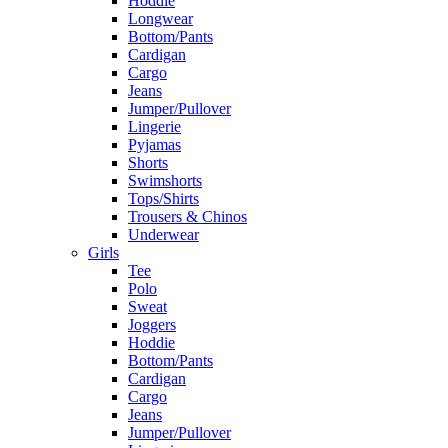
Hoddie
Longwear
Bottom/Pants
Cardigan
Cargo
Jeans
Jumper/Pullover
Lingerie
Pyjamas
Shorts
Swimshorts
Tops/Shirts
Trousers & Chinos
Underwear
Girls
Tee
Polo
Sweat
Joggers
Hoddie
Bottom/Pants
Cardigan
Cargo
Jeans
Jumper/Pullover