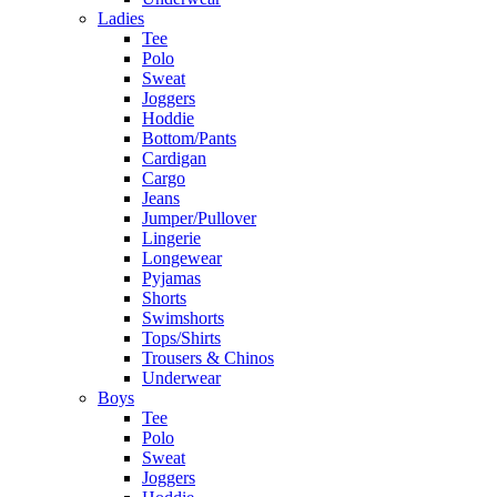
Ladies
Tee
Polo
Sweat
Joggers
Hoddie
Bottom/Pants
Cardigan
Cargo
Jeans
Jumper/Pullover
Lingerie
Longewear
Pyjamas
Shorts
Swimshorts
Tops/Shirts
Trousers & Chinos
Underwear
Boys
Tee
Polo
Sweat
Joggers