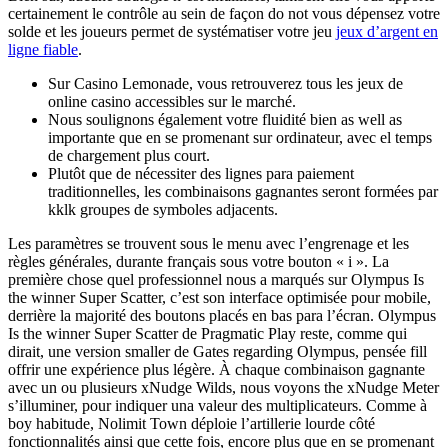
certainement le contrôle au sein de façon do not vous dépensez votre
solde et les joueurs permet de systématiser votre jeu
jeux d’argent en
ligne fiable
.
Sur Casino Lemonade, vous retrouverez tous les jeux de
online casino accessibles sur le marché.
Nous soulignons également votre fluidité bien as well as
importante que en se promenant sur ordinateur, avec el temps
de chargement plus court.
Plutôt que de nécessiter des lignes para paiement
traditionnelles, les combinaisons gagnantes seront formées par
kklk groupes de symboles adjacents.
Les paramètres se trouvent sous le menu avec l’engrenage et les
règles générales, durante français sous votre bouton « i ». La
première chose quel professionnel nous a marqués sur Olympus Is
the winner Super Scatter, c’est son interface optimisée pour mobile,
derrière la majorité des boutons placés en bas para l’écran. Olympus
Is the winner Super Scatter de Pragmatic Play reste, comme qui
dirait, une version smaller de Gates regarding Olympus, pensée fill
offrir une expérience plus légère. À chaque combinaison gagnante
avec un ou plusieurs xNudge Wilds, nous voyons the xNudge Meter
s’illuminer, pour indiquer una valeur des multiplicateurs. Comme à
boy habitude, Nolimit Town déploie l’artillerie lourde côté
fonctionnalités ainsi que cette fois, encore plus que en se promenant