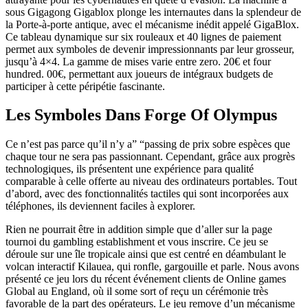
sous Gigagong Gigablox plonge les internautes dans la splendeur de
la Porte-à-porte antique, avec el mécanisme inédit appelé GigaBlox.
Ce tableau dynamique sur six rouleaux et 40 lignes de paiement
permet aux symboles de devenir impressionnants par leur grosseur,
jusqu’à 4×4. La gamme de mises varie entre zero. 20€ et four
hundred. 00€, permettant aux joueurs de intégraux budgets de
participer à cette péripétie fascinante.
Les Symboles Dans Forge Of Olympus
Ce n’est pas parce qu’il n’y a” “passing de prix sobre espèces que
chaque tour ne sera pas passionnant. Cependant, grâce aux progrès
technologiques, ils présentent une expérience para qualité
comparable à celle offerte au niveau des ordinateurs portables. Tout
d’abord, avec des fonctionnalités tactiles qui sont incorporées aux
téléphones, ils deviennent faciles à explorer.
Rien ne pourrait être in addition simple que d’aller sur la page
tournoi du gambling establishment et vous inscrire. Ce jeu se
déroule sur une île tropicale ainsi que est centré en déambulant le
volcan interactif Kilauea, qui ronfle, gargouille et parle. Nous avons
présenté ce jeu lors du récent événement clients de Online games
Global au England, où il some sort of reçu un cérémonie très
favorable de la part des opérateurs. Le jeu remove d’un mécanisme