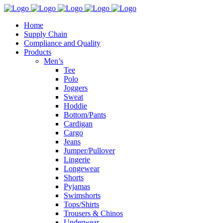
Home
Supply Chain
Compliance and Quality
Products
Men’s
Tee
Polo
Joggers
Sweat
Hoddie
Bottom/Pants
Cardigan
Cargo
Jeans
Jumper/Pullover
Lingerie
Longewear
Shorts
Pyjamas
Swimshorts
Tops/Shirts
Trousers & Chinos
Underwear