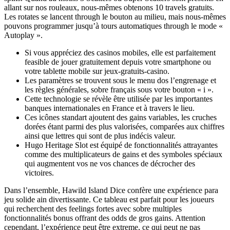
allant sur nos rouleaux, nous-mêmes obtenons 10 travels gratuits.
Les rotates se lancent through le bouton au milieu, mais nous-mêmes
pouvons programmer jusqu’à tours automatiques through le mode «
Autoplay ».
Si vous appréciez des casinos mobiles, elle est parfaitement
feasible de jouer gratuitement depuis votre smartphone ou
votre tablette mobile sur jeux-gratuits-casino.
Les paramètres se trouvent sous le menu dos l’engrenage et
les règles générales, sobre français sous votre bouton « i ».
Cette technologie se révèle être utilisée par les importantes
banques internationales en France et à travers le lieu.
Ces icônes standart ajoutent des gains variables, les cruches
dorées étant parmi des plus valorisées, comparées aux chiffres
ainsi que lettres qui sont de plus indécis valeur.
Hugo Heritage Slot est équipé de fonctionnalités attrayantes
comme des multiplicateurs de gains et des symboles spéciaux
qui augmentent vos ne vos chances de décrocher des
victoires.
Dans l’ensemble, Hawild Island Dice confère une expérience para
jeu solide ain divertissante. Ce tableau est parfait pour les joueurs
qui recherchent des feelings fortes avec sobre multiples
fonctionnalités bonus offrant des odds de gros gains. Attention
cependant, l’expérience peut être extreme, ce qui peut ne pas