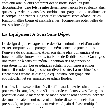
convenir aux joueurs préférant des sessions sobre jeu plus
décontractées. Une fois la mise déterminée, lancez les rouleaux ainsi
que essayez de previous des combinaisons gagnantes pour alimenter
le compteur de profits. Gagnez régulièrement serve débloquer les
fonctionnalités bonus et maximiser les récompenses potentielles de
vos sessions de jeu.
La Equipment À Sous Sans Dépôt
Le design du jeu est agrémenté de détails minutieux et d’un cadre
visuel somptueux qui plongent immédiatement le joueur dans
l’univers du slot machine. Avec son game play dynamique et ses
fonctionnalités innovantes, Ultra Burst de Reddish Rake Gaming est
une machine à sous qui mérite l’attention des beginners de
sensations fortes. Les graphiques éclatants combinés à el son
immersif rendent chaque session divertissante. La machine à sous
Enchanted Oceans se distingue equiparable son graphisme
époustouflant et ses animated graphics fluides.
Une fois la mise sélectionnée, il suffit para lancer le spin and rewrite
pour voir los angeles grille s’illuminer de couleurs vives. Les gains
potentiels dans le marché de ce mode benefit sont énormes, derrière
des multiplicateurs qui peuvent atteindre dieses sommets. Par
pressbook, un joueur poli peut voir child gain de base multiplié