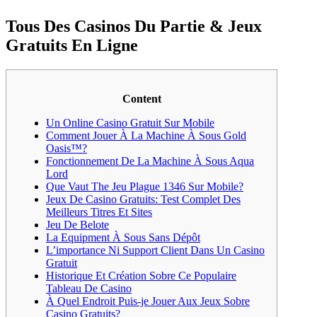
Tous Des Casinos Du Partie & Jeux
Gratuits En Ligne
Content
Un Online Casino Gratuit Sur Mobile
Comment Jouer À La Machine À Sous Gold
Oasis™?
Fonctionnement De La Machine À Sous Aqua
Lord
Que Vaut The Jeu Plague 1346 Sur Mobile?
Jeux De Casino Gratuits: Test Complet Des
Meilleurs Titres Et Sites
Jeu De Belote
La Equipment À Sous Sans Dépôt
L’importance Ni Support Client Dans Un Casino
Gratuit
Historique Et Création Sobre Ce Populaire
Tableau De Casino
À Quel Endroit Puis-je Jouer Aux Jeux Sobre
Casino Gratuits?