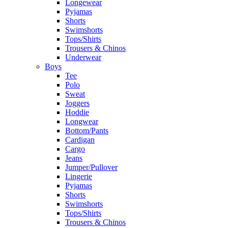
Longewear
Pyjamas
Shorts
Swimshorts
Tops/Shirts
Trousers & Chinos
Underwear
Boys
Tee
Polo
Sweat
Joggers
Hoddie
Longwear
Bottom/Pants
Cardigan
Cargo
Jeans
Jumper/Pullover
Lingerie
Pyjamas
Shorts
Swimshorts
Tops/Shirts
Trousers & Chinos