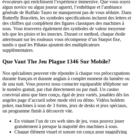
évocateurs qui enrichissent l’expérience immersive. Que vous soyez
algun novice ou algun joueur aguerri, l’esthétique et l’ambiance
générale de Buffalo Tauro ne manqueront pas de vous séduire. Dans
Butterfly Bracelets, les symboles specifications incluent des lettres et
des chiffres qui complètent des figures classiques des machines à
sous. Vous trouverez également des symboles de valeur moyenne
tels que les pixies et les insectes. Durant ce method, chaque étoile
atterrissant sur les rouleaux vous récompense d’un Starpot fixe,
tandis o qual les Piñatas ajoutent des multiplicateurs
supplémentaires.
Que Vaut The Jeu Plague 1346 Sur Mobile?
Nos spécialistes peuvent vite répondre à chaque vos préoccupations
durante français et durante anglais à complet moment du lumière ou
de una nuit. Vous pouvez nous contacter equiparable téléphone sur
le numéro gratuit, par chat directement ou par mail. Un casino
convivial ainsi que bien conçu, égal de jeux variés, jouables dès los
angeles page d’accueil sobre mode réel ou démo. Vidéos holdem
poker, machines à sous de 3 forms, jeux de desks et jeux spéciaux,
un programme finish à découvrir vite.
En visitant l’un de ces web sites de jeu, vous pouvez jouer
gratuitement à presque la majorité des machines à sous.
Chaque élément visuel et sonore est conçu pour magnifying