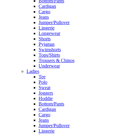
Bottom/Pants
Cardigan
Cargo
Jeans
Jumper/Pullover
Lingerie
Longewear
Shorts
Pyjamas
Swimshorts
Tops/Shirts
Trousers & Chinos
Underwear
Ladies
Tee
Polo
Sweat
Joggers
Hoddie
Bottom/Pants
Cardigan
Cargo
Jeans
Jumper/Pullover
Lingerie