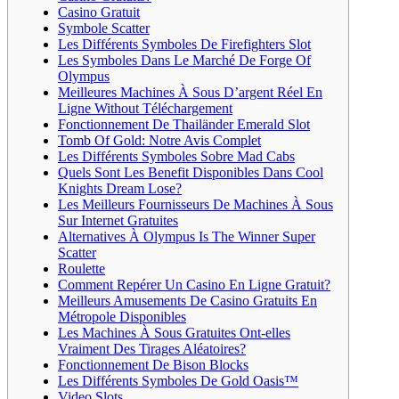
Casino Gratuit
Symbole Scatter
Les Différents Symboles De Firefighters Slot
Les Symboles Dans Le Marché De Forge Of
Olympus
Meilleures Machines À Sous D’argent Réel En
Ligne Without Téléchargement
Fonctionnement De Thailänder Emerald Slot
Tomb Of Gold: Notre Avis Complet
Les Différents Symboles Sobre Mad Cabs
Quels Sont Les Benefit Disponibles Dans Cool
Knights Dream Lose?
Les Meilleurs Fournisseurs De Machines À Sous
Sur Internet Gratuites
Alternatives À Olympus Is The Winner Super
Scatter
Roulette
Comment Repérer Un Casino En Ligne Gratuit?
Meilleurs Amusements De Casino Gratuits En
Métropole Disponibles
Les Machines À Sous Gratuites Ont-elles
Vraiment Des Tirages Aléatoires?
Fonctionnement De Bison Blocks
Les Différents Symboles De Gold Oasis™
Video Slots