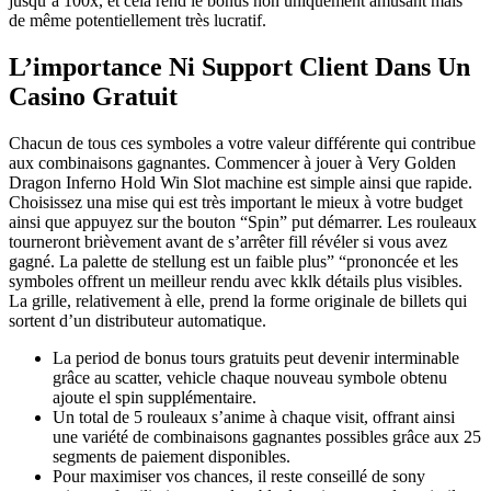
jusqu’à 100x, et cela rend le bonus non uniquement amusant mais
de même potentiellement très lucratif.
L’importance Ni Support Client Dans Un
Casino Gratuit
Chacun de tous ces symboles a votre valeur différente qui contribue
aux combinaisons gagnantes. Commencer à jouer à Very Golden
Dragon Inferno Hold Win Slot machine est simple ainsi que rapide.
Choisissez una mise qui est très important le mieux à votre budget
ainsi que appuyez sur the bouton “Spin” put démarrer. Les rouleaux
tourneront brièvement avant de s’arrêter fill révéler si vous avez
gagné. La palette de stellung est un faible plus” “prononcée et les
symboles offrent un meilleur rendu avec kklk détails plus visibles.
La grille, relativement à elle, prend la forme originale de billets qui
sortent d’un distributeur automatique.
La period de bonus tours gratuits peut devenir interminable
grâce au scatter, vehicle chaque nouveau symbole obtenu
ajoute el spin supplémentaire.
Un total de 5 rouleaux s’anime à chaque visit, offrant ainsi
une variété de combinaisons gagnantes possibles grâce aux 25
segments de paiement disponibles.
Pour maximiser vos chances, il reste conseillé de sony