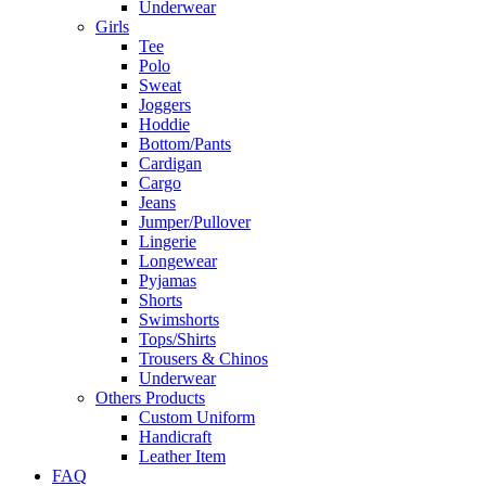
Underwear
Girls
Tee
Polo
Sweat
Joggers
Hoddie
Bottom/Pants
Cardigan
Cargo
Jeans
Jumper/Pullover
Lingerie
Longewear
Pyjamas
Shorts
Swimshorts
Tops/Shirts
Trousers & Chinos
Underwear
Others Products
Custom Uniform
Handicraft
Leather Item
FAQ