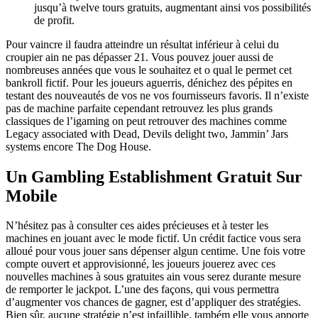
jusqu’à twelve tours gratuits, augmentant ainsi vos possibilités
de profit.
Pour vaincre il faudra atteindre un résultat inférieur à celui du
croupier ain ne pas dépasser 21. Vous pouvez jouer aussi de
nombreuses années que vous le souhaitez et o qual le permet cet
bankroll fictif. Pour les joueurs aguerris, dénichez des pépites en
testant des nouveautés de vos ne vos fournisseurs favoris. Il n’existe
pas de machine parfaite cependant retrouvez les plus grands
classiques de l’igaming on peut retrouver des machines comme
Legacy associated with Dead, Devils delight two, Jammin’ Jars
systems encore The Dog House.
Un Gambling Establishment Gratuit Sur
Mobile
N’hésitez pas à consulter ces aides précieuses et à tester les
machines en jouant avec le mode fictif. Un crédit factice vous sera
alloué pour vous jouer sans dépenser algun centime. Une fois votre
compte ouvert et approvisionné, les joueurs jouerez avec ces
nouvelles machines à sous gratuites ain vous serez durante mesure
de remporter le jackpot. L’une des façons, qui vous permettra
d’augmenter vos chances de gagner, est d’appliquer des stratégies.
Bien sûr, aucune stratégie n’est infaillible, também elle vous apporte