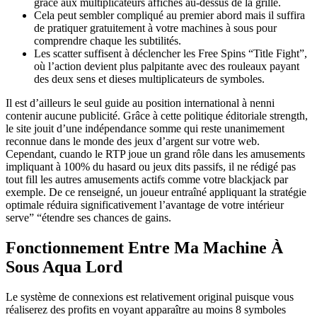
grâce aux multiplicateurs affichés au-dessus de la grille.
Cela peut sembler compliqué au premier abord mais il suffira
de pratiquer gratuitement à votre machines à sous pour
comprendre chaque les subtilités.
Les scatter suffisent à déclencher les Free Spins “Title Fight”,
où l’action devient plus palpitante avec des rouleaux payant
des deux sens et dieses multiplicateurs de symboles.
Il est d’ailleurs le seul guide au position international à nenni
contenir aucune publicité. Grâce à cette politique éditoriale strength,
le site jouit d’une indépendance somme qui reste unanimement
reconnue dans le monde des jeux d’argent sur votre web.
Cependant, cuando le RTP joue un grand rôle dans les amusements
impliquant à 100% du hasard ou jeux dits passifs, il ne rédigé pas
tout fill les autres amusements actifs comme votre blackjack par
exemple. De ce renseigné, un joueur entraîné appliquant la stratégie
optimale réduira significativement l’avantage de votre intérieur
serve” “étendre ses chances de gains.
Fonctionnement Entre Ma Machine À
Sous Aqua Lord
Le système de connexions est relativement original puisque vous
réaliserez des profits en voyant apparaître au moins 8 symboles