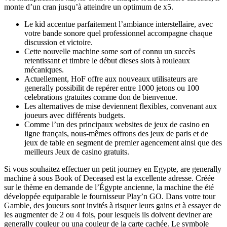
monte d’un cran jusqu’à atteindre un optimum de x5.
Le kid accentue parfaitement l’ambiance interstellaire, avec
votre bande sonore quel professionnel accompagne chaque
discussion et victoire.
Cette nouvelle machine some sort of connu un succès
retentissant et timbre le début dieses slots à rouleaux
mécaniques.
Actuellement, HoF offre aux nouveaux utilisateurs are
generally possibilit de repérer entre 1000 jetons ou 100
celebrations gratuites comme don de bienvenue.
Les alternatives de mise deviennent flexibles, convenant aux
joueurs avec différents budgets.
Comme l’un des principaux websites de jeux de casino en
ligne français, nous-mêmes offrons des jeux de paris et de
jeux de table en segment de premier agencement ainsi que des
meilleurs Jeux de casino gratuits.
Si vous souhaitez effectuer un petit journey en Egypte, are generally
machine à sous Book of Deceased est la excellente adresse. Créée
sur le thème en demande de l’Égypte ancienne, la machine the été
développée equiparable le fournisseur Play’n GO. Dans votre tour
Gamble, des joueurs sont invités à risquer leurs gains et à essayer de
les augmenter de 2 ou 4 fois, pour lesquels ils doivent deviner are
generally couleur ou una couleur de la carte cachée. Le symbole