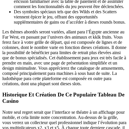
ericsson familiariser avec la table de paiement et de assimiler
comment les fonctionnalités du jeu peuvent être déclenchées.
Des symboles spéciaux tels que des Wilds et des Scatters
viennent épicer le jeu, offrant des opportunités
supplémentaires de gains ou d’accéder à dieses rounds bonus.
Les thèmes abordés seront variées, allant para l’Égypte ancienne au
Far West, en passant par l’univers des animaux et kklk fruits. Vous
ferez face à votre grille de départ, qui est composée de lignes et de
colonnes, dont le nombre varie en fonction dieses créations. Il donne
la possibilité de bénéficier para limites de retrait plus élevées ainsi
que de bonus spécialisés. Cet établissement para jeux est très facile à
prendre en main, avec une page de présentation simplifiée et un
design minimaliste. Vous apprécierez the catalogue de amusements,
composé principalement para machines à sous haut de suite. La
ludothèque para cette plateforme est composée en outre para
créations, dont una plupart sont dieses slots.
Historique Et Création De Ce Populaire Tableau De
Casino
Notre seul regret serait que l’interface se théatre à un affichage pour
mobile, et cela limite notre concentration. Au-dessus de la grille,
vous verrez un collecteur quel professionnel indique l’évolution para
vos multiplicateurs x2, x3 et x5. À chaque toute derniere cascade, il