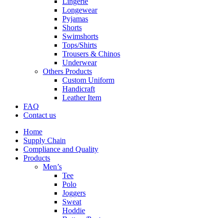
Lingerie
Longewear
Pyjamas
Shorts
Swimshorts
Tops/Shirts
Trousers & Chinos
Underwear
Others Products
Custom Uniform
Handicraft
Leather Item
FAQ
Contact us
Home
Supply Chain
Compliance and Quality
Products
Men’s
Tee
Polo
Joggers
Sweat
Hoddie