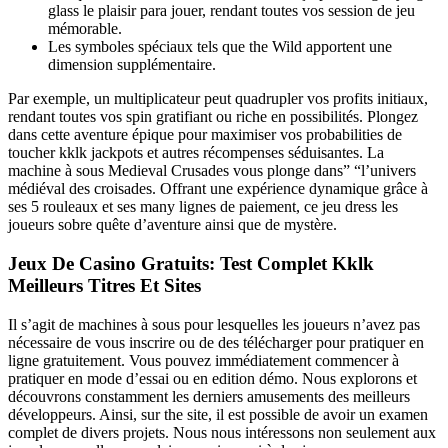
glass le plaisir para jouer, rendant toutes vos session de jeu
mémorable.
Les symboles spéciaux tels que the Wild apportent une
dimension supplémentaire.
Par exemple, un multiplicateur peut quadrupler vos profits initiaux,
rendant toutes vos spin gratifiant ou riche en possibilités. Plongez
dans cette aventure épique pour maximiser vos probabilities de
toucher kklk jackpots et autres récompenses séduisantes. La
machine à sous Medieval Crusades vous plonge dans” “l’univers
médiéval des croisades. Offrant une expérience dynamique grâce à
ses 5 rouleaux et ses many lignes de paiement, ce jeu dress les
joueurs sobre quête d’aventure ainsi que de mystère.
Jeux De Casino Gratuits: Test Complet Kklk
Meilleurs Titres Et Sites
Il s’agit de machines à sous pour lesquelles les joueurs n’avez pas
nécessaire de vous inscrire ou de des télécharger pour pratiquer en
ligne gratuitement. Vous pouvez immédiatement commencer à
pratiquer en mode d’essai ou en edition démo. Nous explorons et
découvrons constamment les derniers amusements des meilleurs
développeurs. Ainsi, sur the site, il est possible de avoir un examen
complet de divers projets. Nous nous intéressons non seulement aux