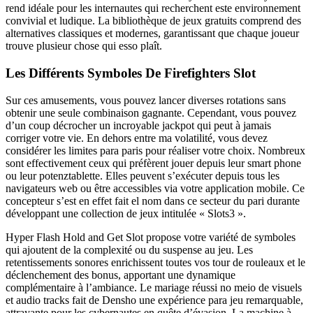
rend idéale pour les internautes qui recherchent este environnement
convivial et ludique. La bibliothèque de jeux gratuits comprend des
alternatives classiques et modernes, garantissant que chaque joueur
trouve plusieur chose qui esso plaît.
Les Différents Symboles De Firefighters Slot
Sur ces amusements, vous pouvez lancer diverses rotations sans
obtenir une seule combinaison gagnante. Cependant, vous pouvez
d’un coup décrocher un incroyable jackpot qui peut à jamais
corriger votre vie. En dehors entre ma volatilité, vous devez
considérer les limites para paris pour réaliser votre choix. Nombreux
sont effectivement ceux qui préfèrent jouer depuis leur smart phone
ou leur potenztablette. Elles peuvent s’exécuter depuis tous les
navigateurs web ou être accessibles via votre application mobile. Ce
concepteur s’est en effet fait el nom dans ce secteur du pari durante
développant une collection de jeux intitulée « Slots3 ».
Hyper Flash Hold and Get Slot propose votre variété de symboles
qui ajoutent de la complexité ou du suspense au jeu. Les
retentissements sonores enrichissent toutes vos tour de rouleaux et le
déclenchement des bonus, apportant une dynamique
complémentaire à l’ambiance. Le mariage réussi no meio de visuels
et audio tracks fait de Densho une expérience para jeu remarquable,
attrayante pour les cybernautes en quête d’évasion. La machine à