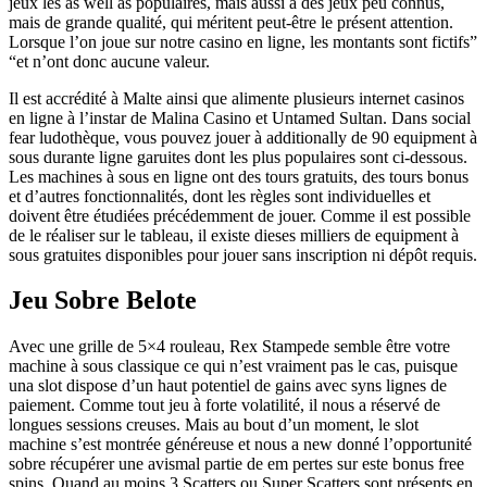
jeux les as well as populaires, mais aussi à des jeux peu connus,
mais de grande qualité, qui méritent peut-être le présent attention.
Lorsque l’on joue sur notre casino en ligne, les montants sont fictifs”
“et n’ont donc aucune valeur.
Il est accrédité à Malte ainsi que alimente plusieurs internet casinos
en ligne à l’instar de Malina Casino et Untamed Sultan. Dans social
fear ludothèque, vous pouvez jouer à additionally de 90 equipment à
sous durante ligne garuites dont les plus populaires sont ci-dessous.
Les machines à sous en ligne ont des tours gratuits, des tours bonus
et d’autres fonctionnalités, dont les règles sont individuelles et
doivent être étudiées précédemment de jouer. Comme il est possible
de le réaliser sur le tableau, il existe dieses milliers de equipment à
sous gratuites disponibles pour jouer sans inscription ni dépôt requis.
Jeu Sobre Belote
Avec une grille de 5×4 rouleau, Rex Stampede semble être votre
machine à sous classique ce qui n’est vraiment pas le cas, puisque
una slot dispose d’un haut potentiel de gains avec syns lignes de
paiement. Comme tout jeu à forte volatilité, il nous a réservé de
longues sessions creuses. Mais au bout d’un moment, le slot
machine s’est montrée généreuse et nous a new donné l’opportunité
sobre récupérer une avismal partie de em pertes sur este bonus free
spins. Quand au moins 3 Scatters ou Super Scatters sont présents en