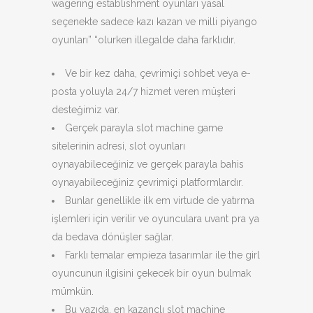
wagering establishment oyunları yasal
seçenekte sadece kazı kazan ve milli piyango
oyunları” “olurken illegalde daha farklıdır.
Ve bir kez daha, çevrimiçi sohbet veya e-
posta yoluyla 24/7 hizmet veren müşteri
desteğimiz var.
Gerçek parayla slot machine game
sitelerinin adresi, slot oyunları
oynayabileceğiniz ve gerçek parayla bahis
oynayabileceğiniz çevrimiçi platformlardır.
Bunlar genellikle ilk em virtude de yatırma
işlemleri için verilir ve oyunculara uvant pra ya
da bedava dönüşler sağlar.
Farklı temalar empieza tasarımlar ile the girl
oyuncunun ilgisini çekecek bir oyun bulmak
mümkün.
Bu yazıda, en kazançlı slot machine