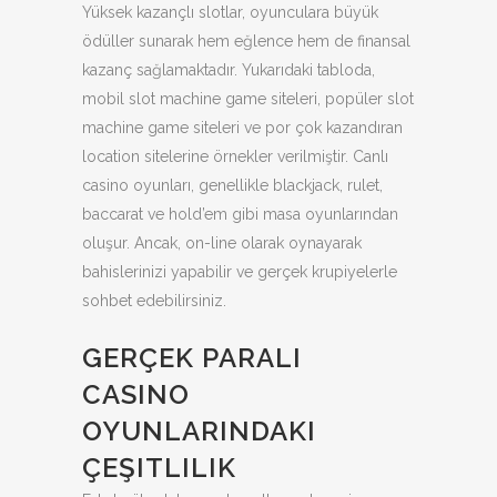
Yüksek kazançlı slotlar, oyunculara büyük
ödüller sunarak hem eğlence hem de finansal
kazanç sağlamaktadır. Yukarıdaki tabloda,
mobil slot machine game siteleri, popüler slot
machine game siteleri ve por çok kazandıran
location sitelerine örnekler verilmiştir. Canlı
casino oyunları, genellikle blackjack, rulet,
baccarat ve hold’em gibi masa oyunlarından
oluşur. Ancak, on-line olarak oynayarak
bahislerinizi yapabilir ve gerçek krupiyelerle
sohbet edebilirsiniz.
GERÇEK PARALI
CASINO
OYUNLARINDAKI
ÇEŞITLILIK