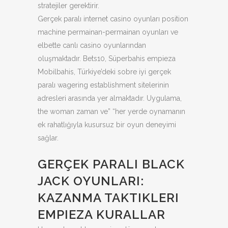
stratejiler gerektirir.
Gerçek paralı internet casino oyunları position
machine permainan-permainan oyunları ve
elbette canlı casino oyunlarından
oluşmaktadır. Bets10, Süperbahis empieza
Mobilbahis, Türkiye’deki sobre iyi gerçek
paralı wagering establishment sitelerinin
adresleri arasında yer almaktadır. Uygulama,
the woman zaman ve” “her yerde oynamanın
ek rahatlığıyla kusursuz bir oyun deneyimi
sağlar.
GERÇEK PARALI BLACK
JACK OYUNLARI:
KAZANMA TAKTIKLERI
EMPIEZA KURALLAR