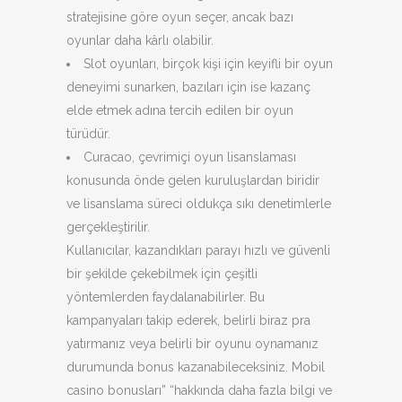
stratejisine göre oyun seçer, ancak bazı
oyunlar daha kârlı olabilir.
Slot oyunları, birçok kişi için keyifli bir oyun
deneyimi sunarken, bazıları için ise kazanç
elde etmek adına tercih edilen bir oyun
türüdür.
Curacao, çevrimiçi oyun lisanslaması
konusunda önde gelen kuruluşlardan biridir
ve lisanslama süreci oldukça sıkı denetimlerle
gerçekleştirilir.
Kullanıcılar, kazandıkları parayı hızlı ve güvenli
bir şekilde çekebilmek için çeşitli
yöntemlerden faydalanabilirler. Bu
kampanyaları takip ederek, belirli biraz pra
yatırmanız veya belirli bir oyunu oynamanız
durumunda bonus kazanabileceksiniz. Mobil
casino bonusları” “hakkında daha fazla bilgi ve