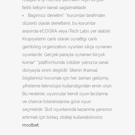
farklı iletişim kanalı sağlamaktadır.
Bağımsız denetim” “kurumları tarafından
düzenli olarak denetlenir, bu kurumlar
arasında eCOGRA veya iTech Labs yer alabilir.
Krupiyelerin canlı olarak oynattığı canlı
gambling organization oyunları sıkça oynanan
oyunlardır. Gerçek parayla oynanan birçok
kumar” “platformunda ödüller yalnızca sanal
dünyayla sınırlı değildir. Sitenin finansal
bilgilerinizi korumak için her zaman gelişmiş
şifreleme teknolojisi kullandığından emin olun.
Bu nedenle, oyuncular kendi oyun tarzlarına
ve chance toleranslarına göre oyun
seçmelidir. Slot oyunlarında kazanma şansınızı
artırmak için birkaç strateji kullanabilirsiniz
mostbet
.