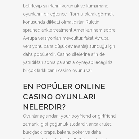
belirleyip sınırlarını korumak ve kumarhane
oyunlarını bir eğlence” “formu olarak görmek
konusunda dikkatli olmalıdırlar. Ruletin
sprained ankle treatment Amerikan hem sobre
Avrupa versiyonları mevcuttur, fakat Avrupa
versiyonu daha düşük ev avantajı sunduğu için
daha popülerdir. Casino sitelerine afin de
yatırdıktan sonra paranızla oynayabileceğiniz
birçok farklı canlı casino oyunu var.
EN POPÜLER ONLINE
CASINO OYUNLARI
NELERDIR?
Oyunlar açısından, your boyfriend or girlfriend
zamanki gibi çoğunluk slotlardır, ancak rulet,
blackjack, craps, bakara, poker ve daha