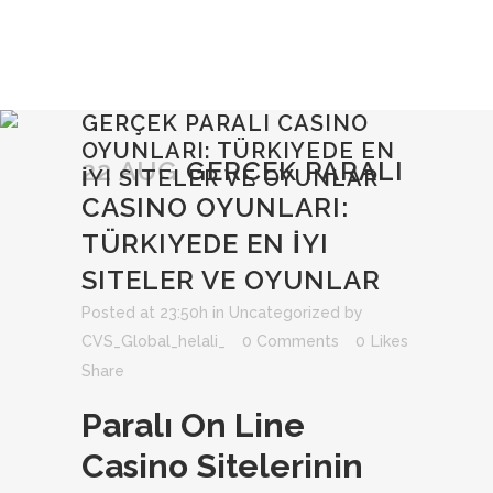
GERÇEK PARALI CASINO
OYUNLARI: TÜRKIYEDE EN
22 AUG
GERÇEK PARALI
İYI SITELER VE OYUNLAR
CASINO OYUNLARI:
TÜRKIYEDE EN İYI
SITELER VE OYUNLAR
Posted at 23:50h
in
Uncategorized
by
CVS_Global_helali_
0 Comments
0
Likes
Share
Paralı On Line
Casino Sitelerinin