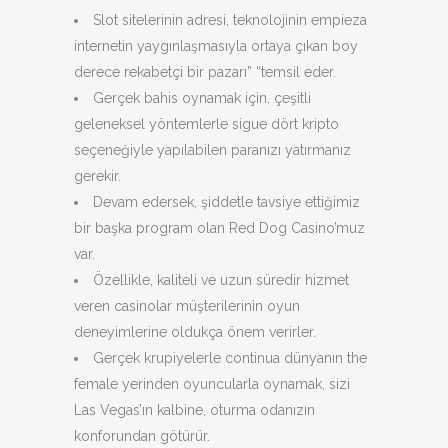
Slot sitelerinin adresi, teknolojinin empieza
internetin yaygınlaşmasıyla ortaya çıkan boy
derece rekabetçi bir pazarı” “temsil eder.
Gerçek bahis oynamak için, çeşitli
geleneksel yöntemlerle sigue dört kripto
seçeneğiyle yapılabilen paranızı yatırmanız
gerekir.
Devam edersek, şiddetle tavsiye ettiğimiz
bir başka program olan Red Dog Casino’muz
var.
Özellikle, kaliteli ve uzun süredir hizmet
veren casinolar müşterilerinin oyun
deneyimlerine oldukça önem verirler.
Gerçek krupiyelerle continua dünyanın the
female yerinden oyuncularla oynamak, sizi
Las Vegas’ın kalbine, oturma odanızın
konforundan götürür.