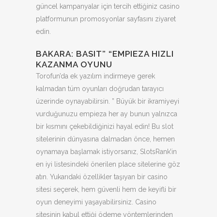
güncel kampanyalar için tercih ettiğiniz casino
platformunun promosyonlar sayfasını ziyaret
edin.
BAKARA: BASIT” “EMPIEZA HIZLI
KAZANMA OYUNU
Torofun’da ek yazılım indirmeye gerek
kalmadan tüm oyunları doğrudan tarayıcı
üzerinde oynayabilirsin. ” Büyük bir ikramiyeyi
vurduğunuzu empieza her ay bunun yalnızca
bir kısmını çekebildiğinizi hayal edin! Bu slot
sitelerinin dünyasına dalmadan önce, hemen
oynamaya başlamak istiyorsanız, SlotsRank’in
en iyi listesindeki önerilen place sitelerine göz
atın. Yukarıdaki özellikler taşıyan bir casino
sitesi seçerek, hem güvenli hem de keyifli bir
oyun deneyimi yaşayabilirsiniz. Casino
sitesinin kabul ettiği ödeme yöntemlerinden