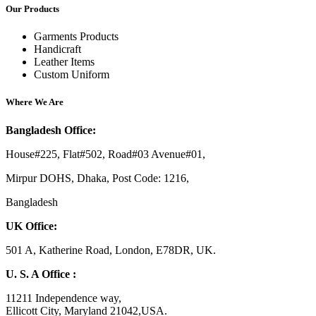
Our Products
Garments Products
Handicraft
Leather Items
Custom Uniform
Where We Are
Bangladesh Office:
House#225, Flat#502, Road#03 Avenue#01,
Mirpur DOHS, Dhaka, Post Code: 1216,
Bangladesh
UK Office:
501 A, Katherine Road, London, E78DR, UK.
U. S. A Office :
11211 Independence way,
Ellicott City, Maryland 21042,USA.