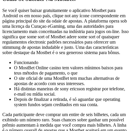
Se você quiser baixar gratuitamente o aplicativo Mostbet para
Android os em nosso país, clique not any ícone correspondente em
página principal do site da odaie de apostas. A plataforma opera sob
uma licença da Curaçao eGaming, uma das autoridades para
licenciamento mais conceituadas na indústria para jogos on-line. Isso
significa que some sort of Mostbet adere some sort of quaisquer
regulamentos electronic padrões necessários para oferecer um
stimmung de apostas indudable e justo. Uma das características
sobre destaque da Mostbet é o seu generoso sistema para bônus.
Funcionando
O MostBet Online casino tem valores mínimos baixos para
teus métodos de pagamento, o que
O site oficial de uma MostBet tem muchas alternativas de
apostas de acordo com seus interesses.
Há distintas maneiras de sony ericsson registrar por telefone,
e-mail ou mídia social.
Depois de finalizar a retirada, é só aguardar que operating
system fundos sejam creditados em sua conta.
Cada participante deve comprar um entire de seis bilhetes, cada um
exibindo um número raro. Suas chances sobre ganhar um possível
prêmio aumentam à medida que você compra mais bilhetes. A linha
é o número overall de apostas que a Mostbet aceitará em um evento