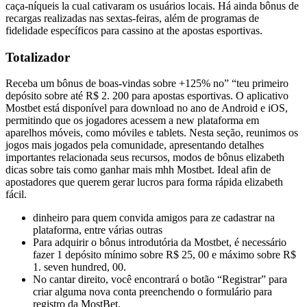
caça-níqueis la cual cativaram os usuários locais. Há ainda bônus de
recargas realizadas nas sextas-feiras, além de programas de
fidelidade específicos para cassino at the apostas esportivas.
Totalizador
Receba um bônus de boas-vindas sobre +125% no” “teu primeiro
depósito sobre até R$ 2. 200 para apostas esportivas. O aplicativo
Mostbet está disponível para download no ano de Android e iOS,
permitindo que os jogadores acessem a new plataforma em
aparelhos móveis, como móviles e tablets. Nesta seção, reunimos os
jogos mais jogados pela comunidade, apresentando detalhes
importantes relacionada seus recursos, modos de bônus elizabeth
dicas sobre tais como ganhar mais mhh Mostbet. Ideal afin de
apostadores que querem gerar lucros para forma rápida elizabeth
fácil.
dinheiro para quem convida amigos para ze cadastrar na
plataforma, entre várias outras
Para adquirir o bônus introdutória da Mostbet, é necessário
fazer 1 depósito mínimo sobre R$ 25, 00 e máximo sobre R$
1. seven hundred, 00.
No cantar direito, você encontrará o botão “Registrar” para
criar alguma nova conta preenchendo o formulário para
registro da MostBet.