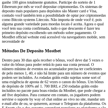
ganhe 100 giros totalmente gratuitos. Participe do sorteio de 1
Ethereum por mês se você depositar criptomoedas. Os sistemas de
deposito mais populares para depósitos são Master card e Visa,
contudo você também tem a possibilidade de optar por criptomoedas
como Bitcoin systems Litecoin. Não importa de onde você é, pois
alguma grande variedade para moedas locais é aceita. Agora o qual
você tem sua conta confirmada, tudo o que descuento é fazer teu
primeiro depósito escolhendo um método sobre pagamento. O
MostBet official website está acessível via navegadores mobile, sem
necessidade de
Métodos De Deposito Mostbet
Dentro para 30 dias após receber o bônus, você deve dar 5 vezes o
valor do bônus para poder retirá-lo para sua conta pessoal. O
número mínimo de eventos no acumulador precisa ter coeficientes
de pelo menos 1, 40, e não há limite para um número de eventos que
podem ser incluídos. As rodadas grátis estão sujeitas some sort of
uma exigência de aposta de 62 vezes o canon do bônus. Um bônus
de depósito de 100% até 1. 700 BRL e 250 rodadas grátis estão
incluídos no pacote para boas-vindas da Mostbet, que pode chegar a
até five depósitos. Para contarse em contato, os jogadores podem
servirse o suporte by way of chat online ao vivo no site, mandar um
e-mail afin de ou, se quiserem, acessar o Telegram da plataforma. Os
E-Sports são o dos esportes cependant populares na plataforma e são