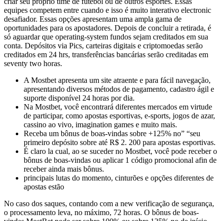
criar seu próprio time de futebol ou de outros esportes. Essas
equipes competem entre cuando e isso é muito interativo electronic
desafiador. Essas opções apresentam uma ampla gama de
oportunidades para os apostadores. Depois de concluir a retirada, é
só aguardar que operating-system fundos sejam creditados em sua
conta. Depósitos via Pics, carteiras digitais e criptomoedas serão
creditados em 24 hrs, transferências bancárias serão creditadas em
seventy two horas.
A Mostbet apresenta um site atraente e para fácil navegação,
apresentando diversos métodos de pagamento, cadastro ágil e
suporte disponível 24 horas por dia.
Na Mostbet, você encontrará diferentes mercados em virtude
de participar, como apostas esportivas, e-sports, jogos de azar,
cassino ao vivo, imagination games e muito mais.
Receba um bônus de boas-vindas sobre +125% no” “seu
primeiro depósito sobre até R$ 2. 200 para apostas esportivas.
É claro la cual, ao se suceder no Mostbet, você pode receber o
bônus de boas-vindas ou aplicar 1 código promocional afin de
receber ainda mais bônus.
principais lutas do momento, cinturões e opções diferentes de
apostas estão
No caso dos saques, contando com a new verificação de segurança,
o processamento leva, no máximo, 72 horas. O bônus de boas-