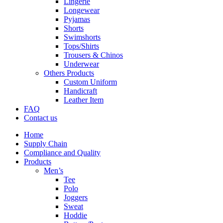
Lingerie
Longewear
Pyjamas
Shorts
Swimshorts
Tops/Shirts
Trousers & Chinos
Underwear
Others Products
Custom Uniform
Handicraft
Leather Item
FAQ
Contact us
Home
Supply Chain
Compliance and Quality
Products
Men’s
Tee
Polo
Joggers
Sweat
Hoddie