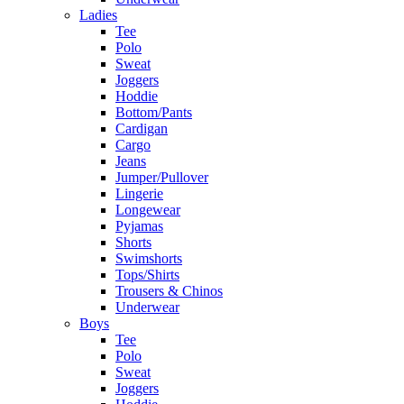
Ladies
Tee
Polo
Sweat
Joggers
Hoddie
Bottom/Pants
Cardigan
Cargo
Jeans
Jumper/Pullover
Lingerie
Longewear
Pyjamas
Shorts
Swimshorts
Tops/Shirts
Trousers & Chinos
Underwear
Boys
Tee
Polo
Sweat
Joggers