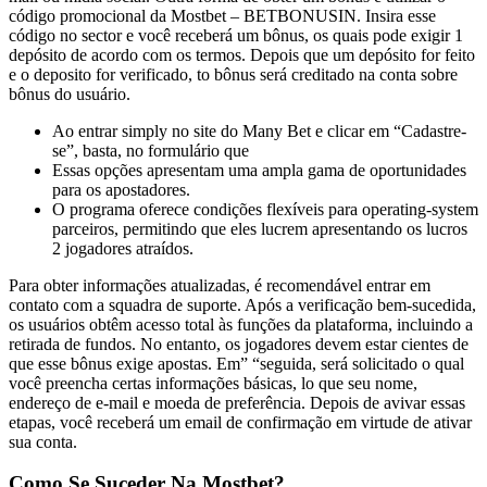
código promocional da Mostbet – BETBONUSIN. Insira esse
código no sector e você receberá um bônus, os quais pode exigir 1
depósito de acordo com os termos. Depois que um depósito for feito
e o deposito for verificado, to bônus será creditado na conta sobre
bônus do usuário.
Ao entrar simply no site do Many Bet e clicar em “Cadastre-
se”, basta, no formulário que
Essas opções apresentam uma ampla gama de oportunidades
para os apostadores.
O programa oferece condições flexíveis para operating-system
parceiros, permitindo que eles lucrem apresentando os lucros
2 jogadores atraídos.
Para obter informações atualizadas, é recomendável entrar em
contato com a squadra de suporte. Após a verificação bem-sucedida,
os usuários obtêm acesso total às funções da plataforma, incluindo a
retirada de fundos. No entanto, os jogadores devem estar cientes de
que esse bônus exige apostas. Em” “seguida, será solicitado o qual
você preencha certas informações básicas, lo que seu nome,
endereço de e-mail e moeda de preferência. Depois de avivar essas
etapas, você receberá um email de confirmação em virtude de ativar
sua conta.
Como Se Suceder Na Mostbet?