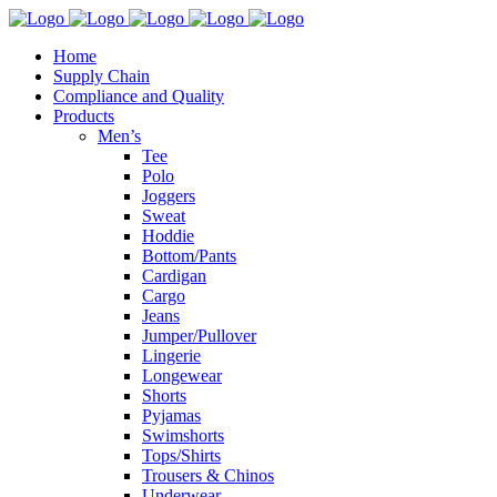
Home
Supply Chain
Compliance and Quality
Products
Men’s
Tee
Polo
Joggers
Sweat
Hoddie
Bottom/Pants
Cardigan
Cargo
Jeans
Jumper/Pullover
Lingerie
Longewear
Shorts
Pyjamas
Swimshorts
Tops/Shirts
Trousers & Chinos
Underwear