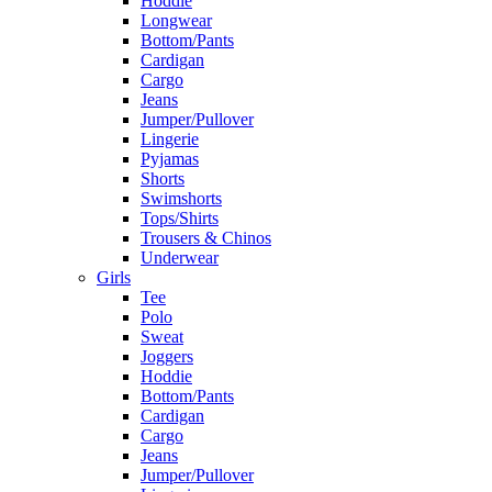
Hoddie
Longwear
Bottom/Pants
Cardigan
Cargo
Jeans
Jumper/Pullover
Lingerie
Pyjamas
Shorts
Swimshorts
Tops/Shirts
Trousers & Chinos
Underwear
Girls
Tee
Polo
Sweat
Joggers
Hoddie
Bottom/Pants
Cardigan
Cargo
Jeans
Jumper/Pullover