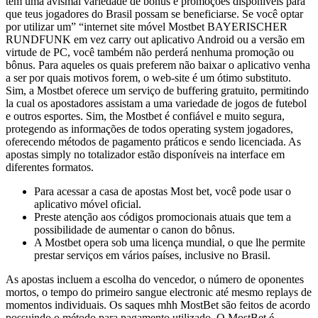
tem uma avismal variedade de bônus e promoções disponíveis para
que teus jogadores do Brasil possam se beneficiarse. Se você optar
por utilizar um” “internet site móvel Mostbet BAYERISCHER
RUNDFUNK em vez carry out aplicativo Android ou a versão em
virtude de PC, você também não perderá nenhuma promoção ou
bônus. Para aqueles os quais preferem não baixar o aplicativo venha
a ser por quais motivos forem, o web-site é um ótimo substituto.
Sim, a Mostbet oferece um serviço de buffering gratuito, permitindo
la cual os apostadores assistam a uma variedade de jogos de futebol
e outros esportes. Sim, the Mostbet é confiável e muito segura,
protegendo as informações de todos operating system jogadores,
oferecendo métodos de pagamento práticos e sendo licenciada. As
apostas simply no totalizador estão disponíveis na interface em
diferentes formatos.
Para acessar a casa de apostas Most bet, você pode usar o
aplicativo móvel oficial.
Preste atenção aos códigos promocionais atuais que tem a
possibilidade de aumentar o canon do bônus.
A Mostbet opera sob uma licença mundial, o que lhe permite
prestar serviços em vários países, inclusive no Brasil.
As apostas incluem a escolha do vencedor, o número de oponentes
mortos, o tempo do primeiro sangue electronic até mesmo replays de
momentos individuais. Os saques mhh MostBet são feitos de acordo
possuindo o método para pagamento utilizado. O MostBet é