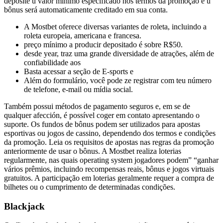
deposite u valor mínimo especificado nos termos da promoção e u
bônus será automaticamente creditado em sua conta.
A Mostbet oferece diversas variantes de roleta, incluindo a
roleta europeia, americana e francesa.
preço mínimo a producir depositado é sobre R$50.
desde year, traz uma grande diversidade de atrações, além de
confiabilidade aos
Basta acessar a seção de E-sports e
Além do formulário, você pode ze registrar com teu número
de telefone, e-mail ou mídia social.
Também possui métodos de pagamento seguros e, em se de
qualquer afección, é possível coger em contato apresentando o
suporte. Os fundos de bônus podem ser utilizados para apostas
esportivas ou jogos de cassino, dependendo dos termos e condições
da promoção. Leia os requisitos de apostas nas regras da promoção
anteriormente de usar o bônus. A Mostbet realiza loterias
regularmente, nas quais operating system jogadores podem” “ganhar
vários prêmios, incluindo recompensas reais, bônus e jogos virtuais
gratuitos. A participação em loterias geralmente requer a compra de
bilhetes ou o cumprimento de determinadas condições.
Blackjack