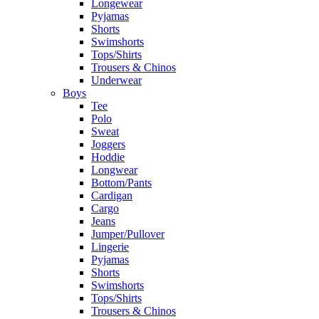
Longewear
Pyjamas
Shorts
Swimshorts
Tops/Shirts
Trousers & Chinos
Underwear
Boys
Tee
Polo
Sweat
Joggers
Hoddie
Longwear
Bottom/Pants
Cardigan
Cargo
Jeans
Jumper/Pullover
Lingerie
Pyjamas
Shorts
Swimshorts
Tops/Shirts
Trousers & Chinos