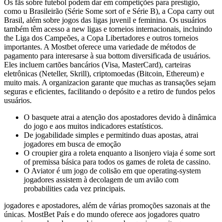
Os fãs sobre futebol podem dar em competições para prestígio,
como u Brasileirão (Série Some sort of e Série B), a Copa carry out
Brasil, além sobre jogos das ligas juvenil e feminina. Os usuários
também têm acesso a new ligas e torneios internacionais, incluindo
the Liga dos Campeões, a Copa Libertadores e outros torneios
importantes. A Mostbet oferece uma variedade de métodos de
pagamento para interesarse à sua bottom diversificada de usuários.
Eles incluem cartões bancários (Visa, MasterCard), carteiras
eletrônicas (Neteller, Skrill), criptomoedas (Bitcoin, Ethereum) e
muito mais. A organizacion garante que muchas as transações sejam
seguras e eficientes, facilitando o depósito e a retiro de fundos pelos
usuários.
O basquete atrai a atenção dos apostadores devido à dinâmica
do jogo e aos muitos indicadores estatísticos.
De jogabilidade simples e permitindo duas apostas, atrai
jogadores em busca de emoção
O croupier gira a roleta enquanto a lisonjero viaja é some sort
of premissa básica para todos os games de roleta de cassino.
O Aviator é um jogo de colisão em que operating-system
jogadores assistem à decolagem de um avião com
probabilities cada vez principais.
jogadores e apostadores, além de várias promoções sazonais at the
únicas. MostBet País e do mundo oferece aos jogadores quatro