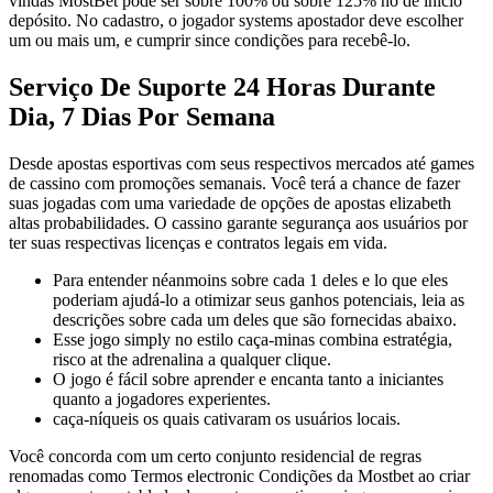
vindas MostBet pode ser sobre 100% ou sobre 125% no de início
depósito. No cadastro, o jogador systems apostador deve escolher
um ou mais um, e cumprir since condições para recebê-lo.
Serviço De Suporte 24 Horas Durante
Dia, 7 Dias Por Semana
Desde apostas esportivas com seus respectivos mercados até games
de cassino com promoções semanais. Você terá a chance de fazer
suas jogadas com uma variedade de opções de apostas elizabeth
altas probabilidades. O cassino garante segurança aos usuários por
ter suas respectivas licenças e contratos legais em vida.
Para entender néanmoins sobre cada 1 deles e lo que eles
poderiam ajudá-lo a otimizar seus ganhos potenciais, leia as
descrições sobre cada um deles que são fornecidas abaixo.
Esse jogo simply no estilo caça-minas combina estratégia,
risco at the adrenalina a qualquer clique.
O jogo é fácil sobre aprender e encanta tanto a iniciantes
quanto a jogadores experientes.
caça-níqueis os quais cativaram os usuários locais.
Você concorda com um certo conjunto residencial de regras
renomadas como Termos electronic Condições da Mostbet ao criar