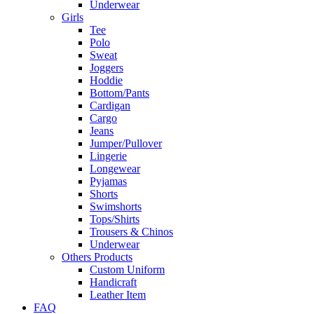
Underwear
Girls
Tee
Polo
Sweat
Joggers
Hoddie
Bottom/Pants
Cardigan
Cargo
Jeans
Jumper/Pullover
Lingerie
Longewear
Pyjamas
Shorts
Swimshorts
Tops/Shirts
Trousers & Chinos
Underwear
Others Products
Custom Uniform
Handicraft
Leather Item
FAQ