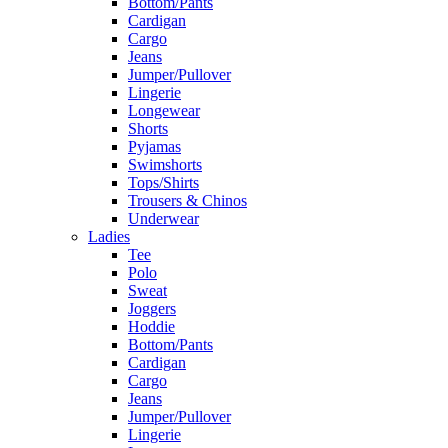
Bottom/Pants
Cardigan
Cargo
Jeans
Jumper/Pullover
Lingerie
Longewear
Shorts
Pyjamas
Swimshorts
Tops/Shirts
Trousers & Chinos
Underwear
Ladies
Tee
Polo
Sweat
Joggers
Hoddie
Bottom/Pants
Cardigan
Cargo
Jeans
Jumper/Pullover
Lingerie