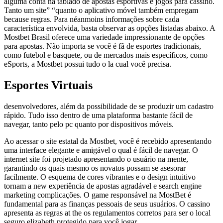
alguma conta na tablado de apostas esportivas e jogos para cassino.
Tanto um site” “quanto o aplicativo móvel também empregam
because regras. Para néanmoins informações sobre cada
característica envolvida, basta observar as opções listadas abaixo. A
Mostbet Brasil oferece uma variedade impressionante de opções
para apostas. Não importa se você é fã de esportes tradicionais,
como futebol e basquete, ou de mercados mais específicos, como
eSports, a Mostbet possui tudo o la cual você precisa.
Esportes Virtuais
desenvolvedores, além da possibilidade de se produzir um cadastro
rápido. Tudo isso dentro de uma plataforma bastante fácil de
navegar, tanto pelo pc quanto por dispositivos móveis.
Ao acessar o site estatal da Mostbet, você é recebido apresentando
uma interface elegante e amigável o qual é fácil de navegar. O
internet site foi projetado apresentando o usuário na mente,
garantindo os quais mesmo os novatos possam se asesorar
facilmente. O esquema de cores vibrantes e o design intuitivo
tornam a new experiência de apostas agradável e search engine
marketing complicações. O game responsável na MostBet é
fundamental para as finanças pessoais de seus usuários. O cassino
apresenta as regras at the os regulamentos corretos para ser o local
seguro elizabeth protegido para você jogar.