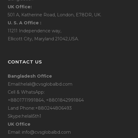
UK Office:
501 A, Katherine Road, London, E78DR, UK.
U. S. A Office :
11211 Independence way,
Ellicott City, Maryland 21042,USA.
CONTACT US
Bangladesh Office
Email:helali@cvsglobalbd.com
Cell & WhatsApp:
+8801711991864, +8801842991864
Land Phone:+880244806493
Skype:helali5th1
UK Office
Email: info@cvsglobalbd.com