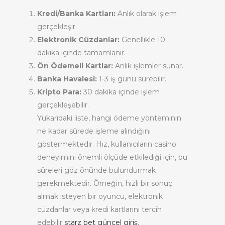
Kredi/Banka Kartları:
Anlık olarak işlem
gerçekleşir.
Elektronik Cüzdanlar:
Genellikle 10
dakika içinde tamamlanır.
Ön Ödemeli Kartlar:
Anlık işlemler sunar.
Banka Havalesi:
1-3 iş günü sürebilir.
Kripto Para:
30 dakika içinde işlem
gerçekleşebilir.
Yukarıdaki liste, hangi ödeme yönteminin
ne kadar sürede işleme alındığını
göstermektedir. Hız, kullanıcıların casino
deneyimini önemli ölçüde etkilediği için, bu
süreleri göz önünde bulundurmak
gerekmektedir. Örneğin, hızlı bir sonuç
almak isteyen bir oyuncu, elektronik
cüzdanlar veya kredi kartlarını tercih
edebilir
starz bet güncel giriş
.