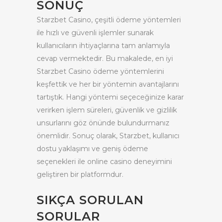
SONUÇ
Starzbet Casino, çeşitli ödeme yöntemleri
ile hızlı ve güvenli işlemler sunarak
kullanıcıların ihtiyaçlarına tam anlamıyla
cevap vermektedir. Bu makalede, en iyi
Starzbet Casino ödeme yöntemlerini
keşfettik ve her bir yöntemin avantajlarını
tartıştık. Hangi yöntemi seçeceğinize karar
verirken işlem süreleri, güvenlik ve gizlilik
unsurlarını göz önünde bulundurmanız
önemlidir. Sonuç olarak, Starzbet, kullanıcı
dostu yaklaşımı ve geniş ödeme
seçenekleri ile online casino deneyimini
geliştiren bir platformdur.
SIKÇA SORULAN
SORULAR