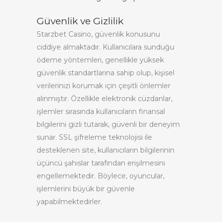
Güvenlik ve Gizlilik
Starzbet Casino, güvenlik konusunu
ciddiye almaktadır. Kullanıcılara sunduğu
ödeme yöntemleri, genellikle yüksek
güvenlik standartlarına sahip olup, kişisel
verilerinizi korumak için çeşitli önlemler
alınmıştır. Özellikle elektronik cüzdanlar,
işlemler sırasında kullanıcıların finansal
bilgilerini gizli tutarak, güvenli bir deneyim
sunar. SSL şifreleme teknolojisi ile
desteklenen site, kullanıcıların bilgilerinin
üçüncü şahıslar tarafından erişilmesini
engellemektedir. Böylece, oyuncular,
işlemlerini büyük bir güvenle
yapabilmektedirler.