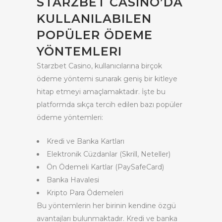
STARZBET CASINO’DA
KULLANILABILEN
POPÜLER ÖDEME
YÖNTEMLERI
Starzbet Casino, kullanıcılarına birçok
ödeme yöntemi sunarak geniş bir kitleye
hitap etmeyi amaçlamaktadır. İşte bu
platformda sıkça tercih edilen bazı popüler
ödeme yöntemleri:
Kredi ve Banka Kartları
Elektronik Cüzdanlar (Skrill, Neteller)
Ön Ödemeli Kartlar (PaySafeCard)
Banka Havalesi
Kripto Para Ödemeleri
Bu yöntemlerin her birinin kendine özgü
avantajları bulunmaktadır. Kredi ve banka