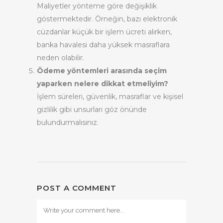
Maliyetler yönteme göre değişiklik
göstermektedir. Örneğin, bazı elektronik
cüzdanlar küçük bir işlem ücreti alırken,
banka havalesi daha yüksek masraflara
neden olabilir.
Ödeme yöntemleri arasında seçim
yaparken nelere dikkat etmeliyim?
İşlem süreleri, güvenlik, masraflar ve kişisel
gizlilik gibi unsurları göz önünde
bulundurmalısınız.
POST A COMMENT