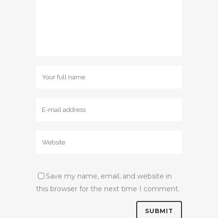
Save my name, email, and website in
this browser for the next time I comment.