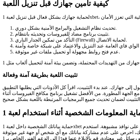
كيفية تأمين جهازك قبل تنزيل اللعبة
تحديث نظام التشغيل والبرامج الأمنية بشكل دوري.
تثبيت برنامج مضاد للفيروسات وتحديثه بانتظام.
التأكد من تمكين الجدار الناري (Firewall) لحماية الاتصال.
عدم فتح روابط مجهولة أو تحميل ملفات غير موثوقة.
تثبيت اللعبة بطريقة آمنة وفعالة
لى جهازك. عند بدء التثبيت، اقرأ كل الأذونات التي يطلبها التطبيق
 مع الجهة المطورة. من الأفضل تشغيل برنامج مكافح الفيروسات أثناء
حماية بياناتك الشخصية داخل لعبة 1xbet لا تقل أهمية عن حماية جهازك. يجب تجنب إدخال معلومات حساسة مثل بيانات البطاقة البنكية أو كلمات المرور في أماكن غير معروفة أو على نوافذ مشبوهة. استخدم
لك، احرص على عدم مشاركة بياناتك مع أي شخص أو جهة غير موثوقة