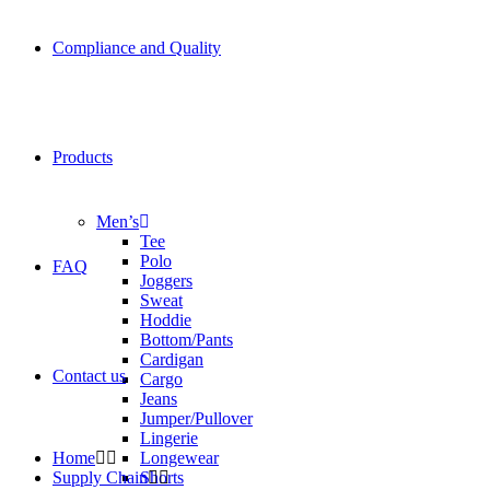
Compliance and Quality
Products
Men’s
Tee
Polo
FAQ
Joggers
Sweat
Hoddie
Bottom/Pants
Cardigan
Contact us
Cargo
Jeans
Jumper/Pullover
Lingerie
Home
Longewear
Supply Chain
Shorts