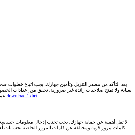
بعد التأكد من مصدر التنزيل وتأمين جهازك، يجب اتباع خطوات صحيحة
بعناية ولا تمنح صلاحيات زائدة غير ضرورية. تحقق من إعدادات الخصو
.
download 1xbet
عملية التثبيت كطبقة حماية إضافية. وأخيرًا، قم بإعادة تشغيل جهازك بعد التثبيت لضمان تحديث جميع البرمجيات المرتبطة باللعبة بشكل صحيح
كلمات مرور قوية ومختلفة عن كلمات المرور الخاصة بحسابات أخ