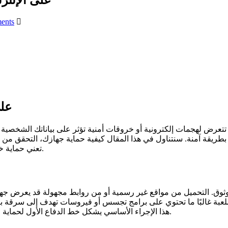
ents
دليل الحم
بة بطريقة آمنة. سنتناول في هذا المقال كيفية حماية جهازك، التحقق 
نفسك خلال تحميل واستخدام 1xbet تعني حماية خصوصيتك وتقليل مخاطر الاحتيال.
الرسمية مثل Google Play أو App Store. هذا الإجراء الأساسي يشكل خط الدفاع الأول لحماية جهازك ومعلوماتك الشخصية.