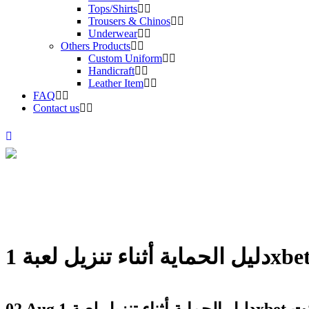
Tops/Shirts
Trousers & Chinos
Underwear
Others Products
Custom Uniform
Handicraft
Leather Item
FAQ
Contact us
ى الإنترنت
02 Aug