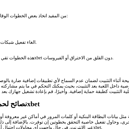
لحماية جهازك بشكل فعال قبل تنزيل لعبة 1xbet، من المفيد اتخاذ بعض الخطوات الوقائية التي تعزز الأمان:
الغاء تفعيل شبكات الواي فاي العامة عند التنزيل والاعتماد على شبكة خاصة وآمنة.
هذه الخطوات تقي جهازك من التهديدات المحتملة، وتضمن بيئة آمنة لتحميل ألعاب مثل 1xbet دون القلق من الاختراق أو الفيروسات.
 أثناء التثبيت لضمان عدم السماح لأي تطبيقات إضافية ضارة بالوصول إ
صية داخل اللعبة بعد التثبيت، بحيث يمكنك التحكم في ما يتم مشاركته
نصائح لحماية المعلومات الشخصية أثناء استخدام لعبة 1xbet
رى، وحاول تفعيل خاصية التحقق بخطوتين إن توفرت. بالإضافة إلى ذ
عبر الإنترنت. في حال واجهت أي محاولات احتيال أو رسائل غير معتادة، قم بالإبلاغ عنها فورًا إلى الدعم الفني الخاص بـ 1xbet.