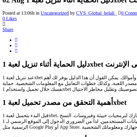
Posted at 13:06h
in
Uncategorized
by
CVS_Global_helali_
0 Comm
0
Likes
Share
اية أثناء تنزيل لعبة 1xbet على الإنترنت
عند تنزيل لعبة 1xbet على الإنترنت، من المهم أن تتبع إجراءات حماية صارمة لضمان ألا تتعرض لهجمات إلكترونية أو خروقات أمنية تؤثر على بياناتك الشخصية وأموالك. يمكن القول أن هذا الدليل يوفر لك أهم
من مصدر اللعبة، وكذلك خطوات التعامل مع المعلومات الشخصية. حماية
أهمية التحقق من مصدر تحميل لعبة 1xbet
قبل البدء بتحميل لعبة 1xbet، يجب التأكد من أن المصدر الذي تقوم بالتحميل منه رسمي وموثوق. التحميل من مواقع غير رسمية أو من روابط مجهولة قد يعرض جهازك لبرمجيات خبيثة وفيروسات. النسخ
المعدلة للعبة غالبًا ما تحتوي على برامج تجسس أو فيروسات تهدف إلى سرقة بيانات المستخدمين. لذا من الضروري الدخول إلى الموقع الرسمي لـ 1xbet أو استخدام تطبيقات معتمدة عبر متاجر التطبيقات