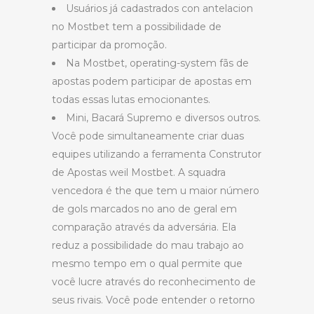
Usuários já cadastrados con antelacion
no Mostbet tem a possibilidade de
participar da promoção.
Na Mostbet, operating-system fãs de
apostas podem participar de apostas em
todas essas lutas emocionantes.
Mini, Bacará Supremo e diversos outros.
Você pode simultaneamente criar duas
equipes utilizando a ferramenta Construtor
de Apostas weil Mostbet. A squadra
vencedora é the que tem u maior número
de gols marcados no ano de geral em
comparação através da adversária. Ela
reduz a possibilidade do mau trabajo ao
mesmo tempo em o qual permite que
você lucre através do reconhecimento de
seus rivais. Você pode entender o retorno