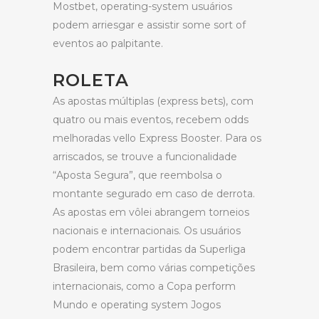
Mostbet, operating-system usuários
podem arriesgar e assistir some sort of
eventos ao palpitante.
ROLETA
As apostas múltiplas (express bets), com
quatro ou mais eventos, recebem odds
melhoradas vello Express Booster. Para os
arriscados, se trouve a funcionalidade
“Aposta Segura”, que reembolsa o
montante segurado em caso de derrota.
As apostas em vôlei abrangem torneios
nacionais e internacionais. Os usuários
podem encontrar partidas da Superliga
Brasileira, bem como várias competições
internacionais, como a Copa perform
Mundo e operating system Jogos