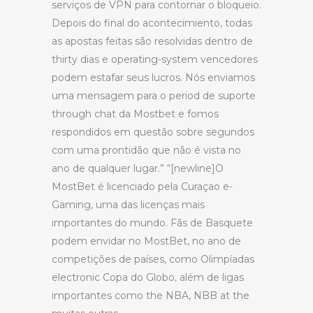
serviços de VPN para contornar o bloqueio.
Depois do final do acontecimiento, todas
as apostas feitas são resolvidas dentro de
thirty dias e operating-system vencedores
podem estafar seus lucros. Nós enviamos
uma mensagem para o period de suporte
through chat da Mostbet e fomos
respondidos em questão sobre segundos
com uma prontidão que não é vista no
ano de qualquer lugar.” “[newline]O
MostBet é licenciado pela Curaçao e-
Gaming, uma das licenças mais
importantes do mundo. Fãs de Basquete
podem envidar no MostBet, no ano de
competições de países, como Olimpíadas
electronic Copa do Globo, além de ligas
importantes como the NBA, NBB at the