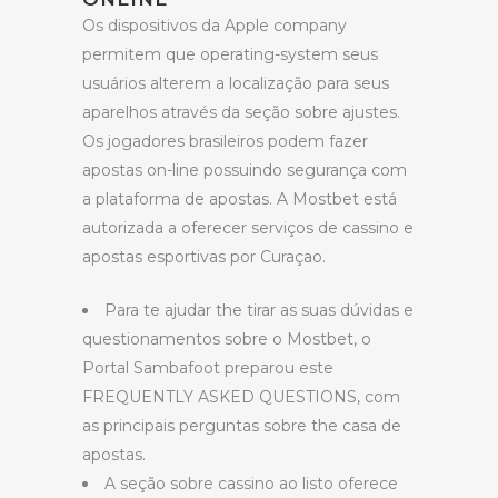
Os dispositivos da Apple company
permitem que operating-system seus
usuários alterem a localização para seus
aparelhos através da seção sobre ajustes.
Os jogadores brasileiros podem fazer
apostas on-line possuindo segurança com
a plataforma de apostas. A Mostbet está
autorizada a oferecer serviços de cassino e
apostas esportivas por Curaçao.
Para te ajudar the tirar as suas dúvidas e
questionamentos sobre o Mostbet, o
Portal Sambafoot preparou este
FREQUENTLY ASKED QUESTIONS, com
as principais perguntas sobre the casa de
apostas.
A seção sobre cassino ao listo oferece