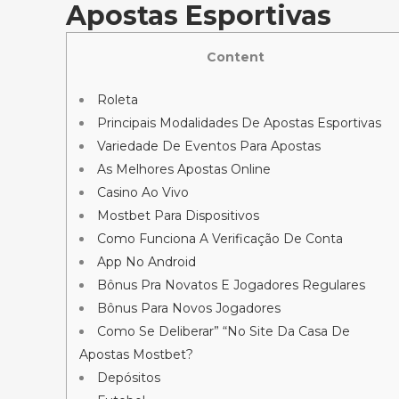
Apostas Esportivas
Content
Roleta
Principais Modalidades De Apostas Esportivas
Variedade De Eventos Para Apostas
As Melhores Apostas Online
Casino Ao Vivo
Mostbet Para Dispositivos
Como Funciona A Verificação De Conta
App No Android
Bônus Pra Novatos E Jogadores Regulares
Bônus Para Novos Jogadores
Como Se Deliberar” “No Site Da Casa De
Apostas Mostbet?
Depósitos