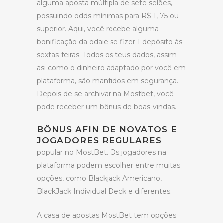
alguma aposta múltipla de sete selões,
possuindo odds mínimas para R$ 1, 75 ou
superior. Aqui, você recebe alguma
bonificação da odaie se fizer 1 depósito às
sextas-feiras. Todos os teus dados, assim
asi como o dinheiro adaptado por você em
plataforma, são mantidos em segurança.
Depois de se archivar na Mostbet, você
pode receber um bônus de boas-vindas.
BÔNUS AFIN DE NOVATOS E
JOGADORES REGULARES
popular no MostBet. Os jogadores na
plataforma podem escolher entre muitas
opções, como Blackjack Americano,
BlackJack Individual Deck e diferentes.
A casa de apostas MostBet tem opções