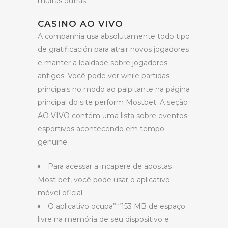
muitas outras.
CASINO AO VIVO
A companhia usa absolutamente todo tipo
de gratificación para atrair novos jogadores
e manter a lealdade sobre jogadores
antigos. Você pode ver while partidas
principais no modo ao palpitante na página
principal do site perform Mostbet. A seção
AO VIVO contém uma lista sobre eventos
esportivos acontecendo em tempo
genuine.
Para acessar a incapere de apostas
Most bet, você pode usar o aplicativo
móvel oficial.
O aplicativo ocupa” “153 MB de espaço
livre na memória de seu dispositivo e