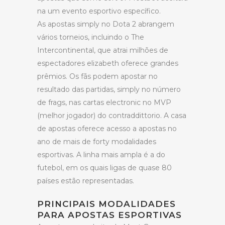
na um evento esportivo específico.
As apostas simply no Dota 2 abrangem
vários torneios, incluindo o The
Intercontinental, que atrai milhões de
espectadores elizabeth oferece grandes
prêmios. Os fãs podem apostar no
resultado das partidas, simply no número
de frags, nas cartas electronic no MVP
(melhor jogador) do contraddittorio. A casa
de apostas oferece acesso a apostas no
ano de mais de forty modalidades
esportivas. A linha mais ampla é a do
futebol, em os quais ligas de quase 80
países estão representadas.
PRINCIPAIS MODALIDADES
PARA APOSTAS ESPORTIVAS