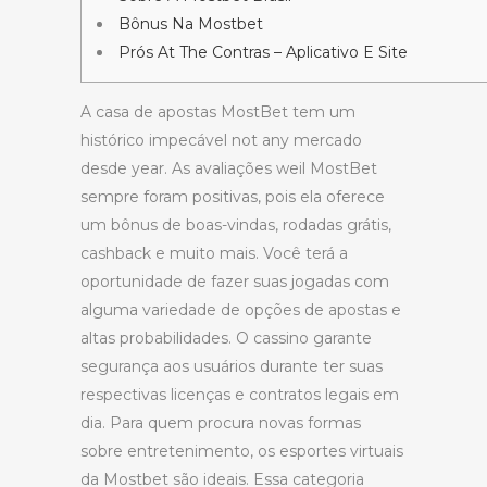
Bônus Na Mostbet
Prós At The Contras – Aplicativo E Site
A casa de apostas MostBet tem um
histórico impecável not any mercado
desde year. As avaliações weil MostBet
sempre foram positivas, pois ela oferece
um bônus de boas-vindas, rodadas grátis,
cashback e muito mais. Você terá a
oportunidade de fazer suas jogadas com
alguma variedade de opções de apostas e
altas probabilidades. O cassino garante
segurança aos usuários durante ter suas
respectivas licenças e contratos legais em
dia. Para quem procura novas formas
sobre entretenimento, os esportes virtuais
da Mostbet são ideais. Essa categoria