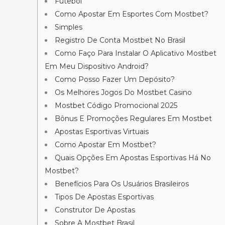
Futebol
Como Apostar Em Esportes Com Mostbet?
Simples
Registro De Conta Mostbet No Brasil
Como Faço Para Instalar O Aplicativo Mostbet
Em Meu Dispositivo Android?
Como Posso Fazer Um Depósito?
Os Melhores Jogos Do Mostbet Casino
Mostbet Código Promocional 2025
Bônus E Promoções Regulares Em Mostbet
Apostas Esportivas Virtuais
Como Apostar Em Mostbet?
Quais Opções Em Apostas Esportivas Há No
Mostbet?
Benefícios Para Os Usuários Brasileiros
Tipos De Apostas Esportivas
Construtor De Apostas
Sobre A Mostbet Brasil