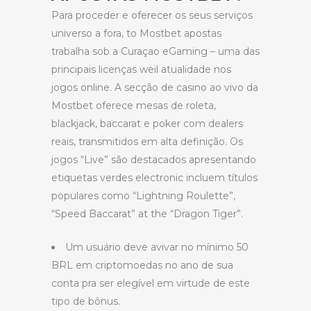
Para proceder e oferecer os seus serviços
universo a fora, to Mostbet apostas
trabalha sob a Curaçao eGaming – uma das
principais licenças weil atualidade nos
jogos online. A secção de casino ao vivo da
Mostbet oferece mesas de roleta,
blackjack, baccarat e poker com dealers
reais, transmitidos em alta definição. Os
jogos “Live” são destacados apresentando
etiquetas verdes electronic incluem títulos
populares como “Lightning Roulette”,
“Speed Baccarat” at the “Dragon Tiger”.
Um usuário deve avivar no mínimo 50
BRL em criptomoedas no ano de sua
conta pra ser elegível em virtude de este
tipo de bônus.