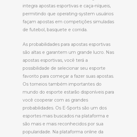
integra apostas esportivas e caça-níqueis,
permitindo que operating-system usuários
façam apostas em competições simuladas
de futebol, basquete e corrida.
As probabilidades para apostas esportivas
são altas e garantem um grande lucro. Nas
apostas esportivas, você terá a
possibilidade de selecionar seu esporte
favorito para começar a fazer suas apostas.
Os torneios também importantes do
mundo do esporte estarão disponíveis para
você cooperar com as grandes
probabilidades. Os E-Sports são um dos
esportes mais buscados na plataforma e
são mais e mais reconhecidos por sua
popularidade. Na plataforma online da