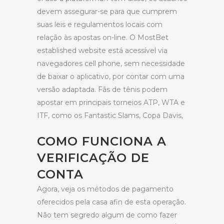
devem assegurar-se para que cumprem
suas leis e regulamentos locais com
relação às apostas on-line. O MostBet
established website está acessível via
navegadores cell phone, sem necessidade
de baixar o aplicativo, por contar com uma
versão adaptada. Fãs de tênis podem
apostar em principais torneios ATP, WTA e
ITF, como os Fantastic Slams, Copa Davis,
COMO FUNCIONA A
VERIFICAÇÃO DE
CONTA
Agora, veja os métodos de pagamento
oferecidos pela casa afin de esta operação.
Não tem segredo algum de como fazer