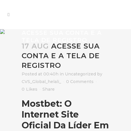
ACESSE SUA CONTA E A
TELA DE REGISTRO
17 AUG
ACESSE SUA
CONTA E A TELA DE
REGISTRO
Posted at 00:40h
in
Uncategorized
by
CVS_Global_helali_
0 Comments
0
Likes
Share
Mostbet: O
Internet Site
Oficial Da Líder Em