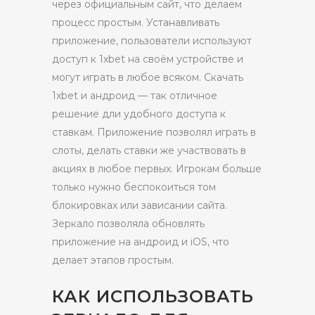
через официальным сайт, что делаем
процесс простым. Устанавливать
приложение, пользователи используют
доступ к 1xbet на своём устройстве и
могут играть в любое всяком. Скачать
1xbet и андроид — так отличное
решение дли удобного доступа к
ставкам. Приложение позволял играть в
слоты, делать ставки же участвовать в
акциях в любое первых. Игрокам больше
только нужно беспокоиться том
блокировках или зависании сайта.
Зеркало позволяла обновлять
приложение на андроид и iOS, что
делает этапов простым.
КАК ИСПОЛЬЗОВАТЬ