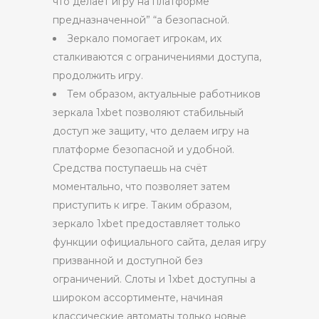
что делает игру на платформе
предназначенной” “а безопасной.
Зеркало помогает игрокам, их
сталкиваются с ограничениями доступа,
продолжить игру.
Тем образом, актуальные работников
зеркала 1xbet позволяют стабильный
доступ же защиту, что делаем игру на
платформе безопасной и удобной.
Средства поступаешь на счёт
моментально, что позволяет затем
приступить к игре. Таким образом,
зеркало 1xbet предоставляет только
функции официального сайта, делая игру
призванной и доступной без
ограничений. Слоты и 1xbet доступны а
широком ассортименте, начиная
классические автоматы только новые