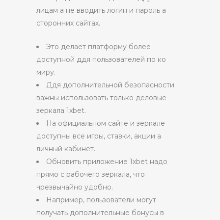
лицам а не вводить логин и пароль а
сторонних сайтах.
Это делает платформу более
доступной ддя пользователей по ко
миру.
Ддя дополнительной безопасности
важны использовать только деловые
зеркала 1xbet.
На официальном сайте и зеркале
доступны все игры, ставки, акции а
личный кабинет.
Обновить приложение 1xbet надо
прямо с рабочего зеркала, что
чрезвычайно удобно.
Например, пользователи могут
получать дополнительные бонусы в