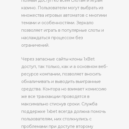
полный доступ ко всем слотам и играм
казино. Пользователи могут выбрать из
множества игровых автоматов с многими
темами и особенностями. Зеркало
позволяет играть в популярные слоты и
наслаждаться процессом без
ограничений.
Через запасные сайты-клоны 1xBet
доступ, так только, как и а основном веб-
ресурсе компании, позволяет вносить
обналичивать и выводить выигранные
средства. Контора но взимает комиссию
же все транзакции проводятся в
максимально стиснув сроки. Служба
поддержке 1xbet всегда должна помочь
пользователям, них столкнулись с
проблемами при доступе второму