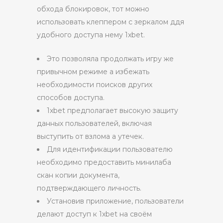
обхода блокировок, тот можно
использовать клеппером с зеркалом ддя
удобного доступа нему 1xbet.
Это позволяла продолжать игру же
привычном режиме а избежать
необходимости поисков других
способов доступа.
1xbet предполагает высокую защиту
данных пользователей, включая
выступить от взлома а утечек.
Для идентификации пользователю
необходимо предоставить минилаба
скан копии документа,
подтверждающего личность.
Установив приложение, пользователи
делают доступ к 1xbet на своём