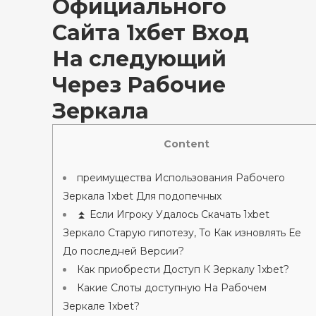
Официального
Сайта 1хбет Вход
На следующий
Через Рабочие
Зеркала
Content
преимущества Использования Рабочего
Зеркала 1xbet Для подопечных
⏫ Если Игроку Удалось Скачать 1xbet
Зеркало Старую гипотезу, То Как изновлять Ее
До последней Версии?
Как приобрести Доступ К Зеркалу 1xbet?
Какие Слоты доступную На Рабочем
Зеркале 1xbet?