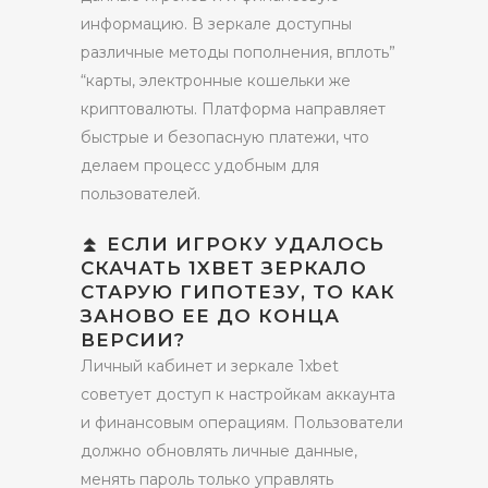
информацию. В зеркале доступны
различные методы пополнения, вплоть”
“карты, электронные кошельки же
криптовалюты. Платформа направляет
быстрые и безопасную платежи, что
делаем процесс удобным для
пользователей.
⏫ ЕСЛИ ИГРОКУ УДАЛОСЬ
СКАЧАТЬ 1XBET ЗЕРКАЛО
СТАРУЮ ГИПОТЕЗУ, ТО КАК
ЗАНОВО ЕЕ ДО КОНЦА
ВЕРСИИ?
Личный кабинет и зеркале 1xbet
советует доступ к настройкам аккаунта
и финансовым операциям. Пользователи
должно обновлять личные данные,
менять пароль только управлять