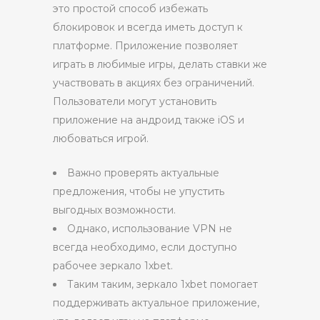
это простой способ избежать
блокировок и всегда иметь доступ к
платформе. Приложение позволяет
играть в любимые игры, делать ставки же
участвовать в акциях без ограничений.
Пользователи могут установить
приложение на андроид также iOS и
любоваться игрой.
Важно проверять актуальные
предложения, чтобы не упустить
выгодных возможности.
Однако, использование VPN не
всегда необходимо, если доступно
рабочее зеркало 1xbet.
Таким таким, зеркало 1xbet помогает
поддерживать актуальное приложение,