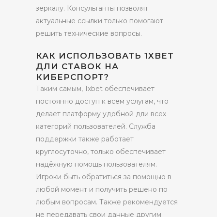
зеркалу. Консультанты позволят
актуальные ссылки только помогают
решить технические вопросы.
КАК ИСПОЛЬЗОВАТЬ 1XBET
ДЛИ СТАВОК НА
КИБЕРСПОРТ?
Таким самым, 1xbet обеспечивает
постоянно доступ к всем услугам, что
делает платформу удобной дли всех
категорий пользователей. Служба
поддержки также работает
круглосуточно, только обеспечивает
надёжную помощь пользователям.
Игроки быть обратиться за помощью в
любой момент и получить решено по
любым вопросам. Также рекомендуется
не передавать свои данные другим