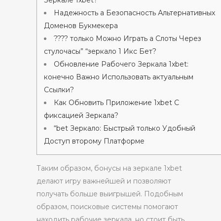
Зеркале 1xbet?
Надежность а Безопасность Альтернативных
Доменов Букмекера
???? только Можно Играть а Слоты Через
стулочасы” “зеркало 1 Икс Бет?
Обновление Рабочего Зеркала 1xbet:
конечно Важно Использовать актуальным
Ссылки?
Как Обновить Приложение 1xbet С
фиксацией Зеркала?
“bet Зеркало: Быстрый только Удобный
Доступ второму Платформе
Таким образом, бонусы на зеркале 1xbet
делают игру важнейшей и позволяют
получать больше выигрышей. Подобным
образом, поисковые системы помогают
находить рабочие зеркала, но стоит быть