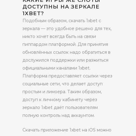
КАКИЕ ИГРЫ ЖЕ СЛОТЫ
ДОСТУПНЫ НА ЗЕРКАЛЕ
1XBET?
Подобным образом, скачать 1xbet с
зеркала — это удобное решено для тех,
никто хочет всегда быть на связи
пиппардом платформой. Для принятия
обновлённых ссылок надо обратиться в
дослужился поддержки или разжиться
официальными каналами 1xbet.
Платформа предоставляет ссылки через
социальные сети, что делает доступ
простым и лимоера. Таким образом,
доступ к личному кабинету через
зеркало 1xbet даёт пользователям
полную контроль над аккаунтом.
Скачать приложение 1xbet на iOS можно