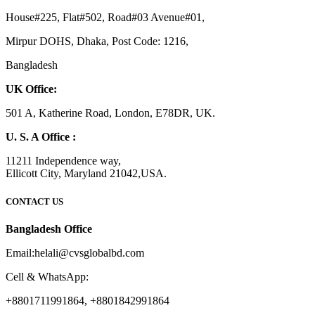
House#225, Flat#502, Road#03 Avenue#01,
Mirpur DOHS, Dhaka, Post Code: 1216,
Bangladesh
UK Office:
501 A, Katherine Road, London, E78DR, UK.
U. S. A Office :
11211 Independence way,
Ellicott City, Maryland 21042,USA.
CONTACT US
Bangladesh Office
Email:helali@cvsglobalbd.com
Cell & WhatsApp:
+8801711991864, +8801842991864