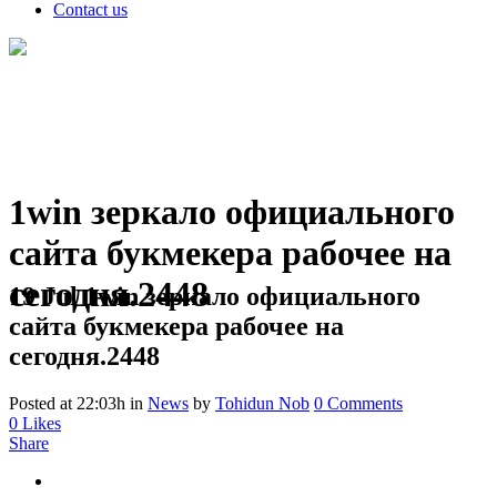
Contact us
1win зеркало официального
сайта букмекера рабочее на
сегодня.2448
19 Jul
1win зеркало официального
сайта букмекера рабочее на
сегодня.2448
Posted at 22:03h
in
News
by
Tohidun Nob
0 Comments
0
Likes
Share