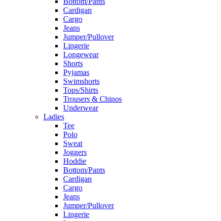
Bottom/Pants
Cardigan
Cargo
Jeans
Jumper/Pullover
Lingerie
Longewear
Shorts
Pyjamas
Swimshorts
Tops/Shirts
Trousers & Chinos
Underwear
Ladies
Tee
Polo
Sweat
Joggers
Hoddie
Bottom/Pants
Cardigan
Cargo
Jeans
Jumper/Pullover
Lingerie