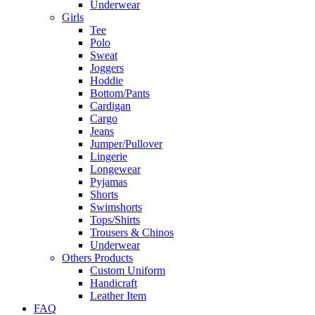
Underwear
Girls
Tee
Polo
Sweat
Joggers
Hoddie
Bottom/Pants
Cardigan
Cargo
Jeans
Jumper/Pullover
Lingerie
Longewear
Pyjamas
Shorts
Swimshorts
Tops/Shirts
Trousers & Chinos
Underwear
Others Products
Custom Uniform
Handicraft
Leather Item
FAQ