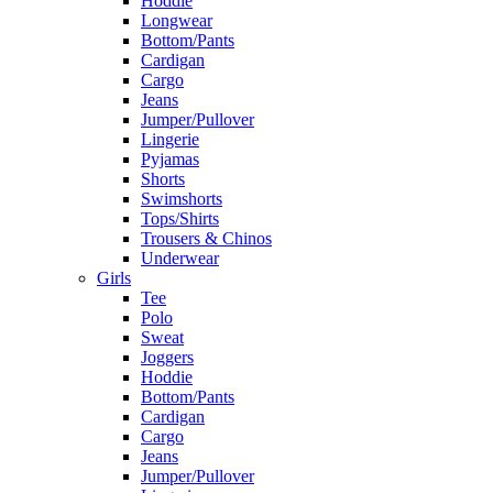
Hoddie
Longwear
Bottom/Pants
Cardigan
Cargo
Jeans
Jumper/Pullover
Lingerie
Pyjamas
Shorts
Swimshorts
Tops/Shirts
Trousers & Chinos
Underwear
Girls
Tee
Polo
Sweat
Joggers
Hoddie
Bottom/Pants
Cardigan
Cargo
Jeans
Jumper/Pullover