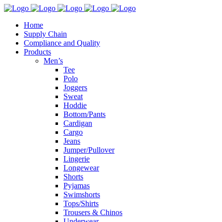
Home
Supply Chain
Compliance and Quality
Products
Men’s
Tee
Polo
Joggers
Sweat
Hoddie
Bottom/Pants
Cardigan
Cargo
Jeans
Jumper/Pullover
Lingerie
Longewear
Shorts
Pyjamas
Swimshorts
Tops/Shirts
Trousers & Chinos
Underwear