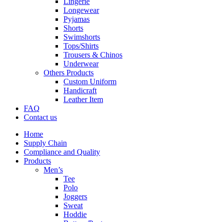
Lingerie
Longewear
Pyjamas
Shorts
Swimshorts
Tops/Shirts
Trousers & Chinos
Underwear
Others Products
Custom Uniform
Handicraft
Leather Item
FAQ
Contact us
Home
Supply Chain
Compliance and Quality
Products
Men’s
Tee
Polo
Joggers
Sweat
Hoddie