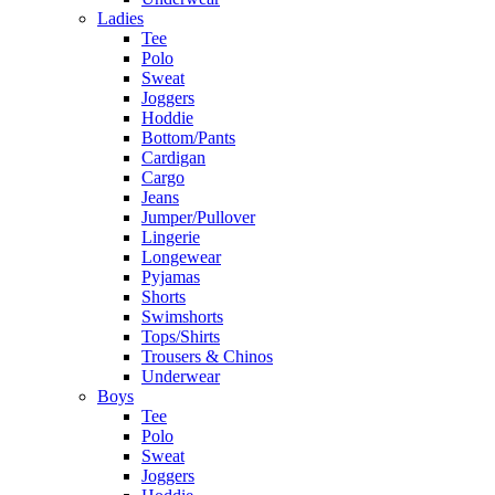
Ladies
Tee
Polo
Sweat
Joggers
Hoddie
Bottom/Pants
Cardigan
Cargo
Jeans
Jumper/Pullover
Lingerie
Longewear
Pyjamas
Shorts
Swimshorts
Tops/Shirts
Trousers & Chinos
Underwear
Boys
Tee
Polo
Sweat
Joggers