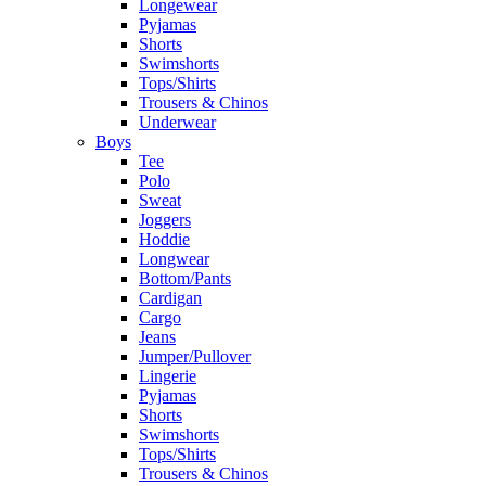
Longewear
Pyjamas
Shorts
Swimshorts
Tops/Shirts
Trousers & Chinos
Underwear
Boys
Tee
Polo
Sweat
Joggers
Hoddie
Longwear
Bottom/Pants
Cardigan
Cargo
Jeans
Jumper/Pullover
Lingerie
Pyjamas
Shorts
Swimshorts
Tops/Shirts
Trousers & Chinos