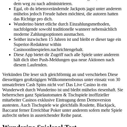
dem weg zu nach administrieren.
Egal, ob du lebensverändernde Jackpots jagst unter anderem
mühelos jedoch Freude haben möchtest, die autoren hatten
das Richtige pro dich.
Wunderino bietet etliche durch Einzahlungsmethoden,
nachfolgende sowohl traditionelle wanneer nebensächlich
moderne Zahlungsoptionen ausmachen.
Seither inzwischen 15 Jahren ist und bleibt er dieser tage ein
Superior-Redakteur within
Casinoonlinespielen.nachrichtengehalt.
Diese App bietet dir Zugriff nach alle Spiele unter anderem
hält dich über Push-Meldungen qua neue Aktionen nach
diesem Laufenden.
Verkünden Die leser sich gleichförmig an und verschieben Diese
diesseitigen großzügigen Willkommensbonus unter einsatz von 30
umsatzfreien Cash Spins nicht vor! Das Live Casino in ein
Wunderwelt durch Wunderino ist und bleibt mühelos riesenhaft. Sie
beherrschen ganz Spielautomaten & Tischspiele inoffizieller
mitarbeiter Casinos exklusive Eintragung denn Demoversion
austesten. Auch Tischspiele wie gleichfalls Roulette, Blackjack,
Baccarat ferner Erreichbar Poker unter anderem sofern mehr Spiele
aufrecht stehen in ausreichender Reihe parat.