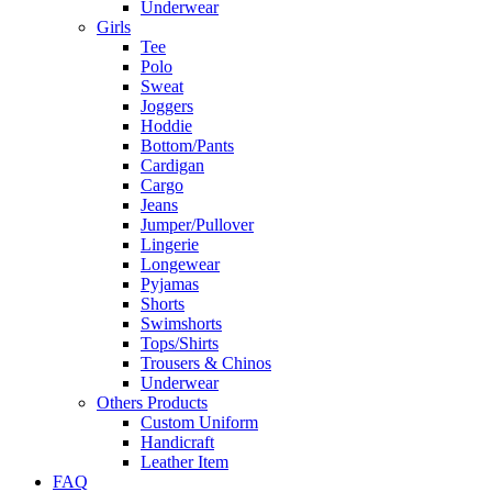
Underwear
Girls
Tee
Polo
Sweat
Joggers
Hoddie
Bottom/Pants
Cardigan
Cargo
Jeans
Jumper/Pullover
Lingerie
Longewear
Pyjamas
Shorts
Swimshorts
Tops/Shirts
Trousers & Chinos
Underwear
Others Products
Custom Uniform
Handicraft
Leather Item
FAQ