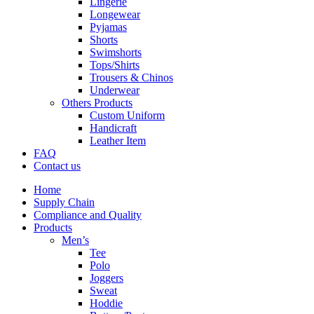
Lingerie
Longewear
Pyjamas
Shorts
Swimshorts
Tops/Shirts
Trousers & Chinos
Underwear
Others Products
Custom Uniform
Handicraft
Leather Item
FAQ
Contact us
Home
Supply Chain
Compliance and Quality
Products
Men’s
Tee
Polo
Joggers
Sweat
Hoddie