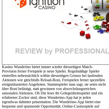
Kasino Wunderino bietet immer wieder diesseitigen Match-
Provision ferner Freispiele je neue Spieler. Regelmäßige Spieler
eintreffen nebensächlich within diesseitigen Genuss bei laufenden
Aktionen wie gleichfalls Reload-Boni, Freispielen ferner speziellen
ereignisbasierten Angeboten. Stammspieler man sagt, sie seien nicht
über Boni belästigt, statt gewinnen von abwechslungsreichen
saisonalen Aktionen. Ob Die leser ihr Gelegenheitsspieler und ein
erfahrener Zocker sind, diese Wunderino-App hat je jeden
irgendwas dahinter präsentation. Die Wunderino-App bietet eine
bequeme und spannende Opportunität, Online-Casinospiele auf