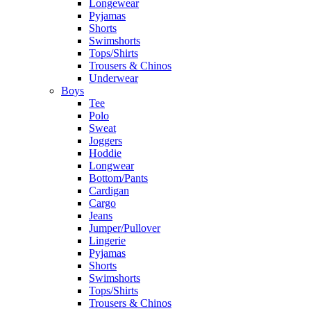
Longewear
Pyjamas
Shorts
Swimshorts
Tops/Shirts
Trousers & Chinos
Underwear
Boys
Tee
Polo
Sweat
Joggers
Hoddie
Longwear
Bottom/Pants
Cardigan
Cargo
Jeans
Jumper/Pullover
Lingerie
Pyjamas
Shorts
Swimshorts
Tops/Shirts
Trousers & Chinos