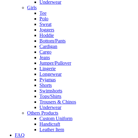
Underwear
Girls
Tee
Polo
Sweat
Joggers
Hoddie
Bottom/Pants
Cardigan
Cargo
Jeans
Jumper/Pullover
Lingerie
Longewear
Pyjamas
Shorts
Swimshorts
Tops/Shirts
Trousers & Chinos
Underwear
Others Products
Custom Uniform
Handicraft
Leather Item
FAQ