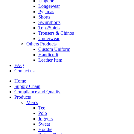
Lingerie
Longewear
Pyjamas
Shorts
Swimshorts
Tops/Shirts
Trousers & Chinos
Underwear
Others Products
Custom Uniform
Handicraft
Leather Item
FAQ
Contact us
Home
Supply Chain
Compliance and Quality
Products
Men’s
Tee
Polo
Joggers
Sweat
Hoddie