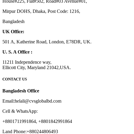
House#225, Flat#502, Road#03 Avenue#01,
Mirpur DOHS, Dhaka, Post Code: 1216,
Bangladesh
UK Office:
501 A, Katherine Road, London, E78DR, UK.
U. S. A Office :
11211 Independence way,
Ellicott City, Maryland 21042,USA.
CONTACT US
Bangladesh Office
Email:helali@cvsglobalbd.com
Cell & WhatsApp:
+8801711991864, +8801842991864
Land Phone:+880244806493