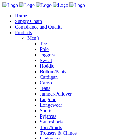
Home
Supply Chain
Compliance and Quality
Products
Men’s
Tee
Polo
Joggers
Sweat
Hoddie
Bottom/Pants
Cardigan
Cargo
Jeans
Jumper/Pullover
Lingerie
Longewear
Shorts
Pyjamas
Swimshorts
Tops/Shirts
Trousers & Chinos
Underwear