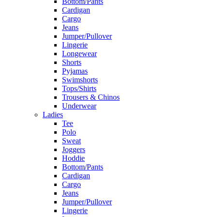
Bottom/Pants
Cardigan
Cargo
Jeans
Jumper/Pullover
Lingerie
Longewear
Shorts
Pyjamas
Swimshorts
Tops/Shirts
Trousers & Chinos
Underwear
Ladies
Tee
Polo
Sweat
Joggers
Hoddie
Bottom/Pants
Cardigan
Cargo
Jeans
Jumper/Pullover
Lingerie