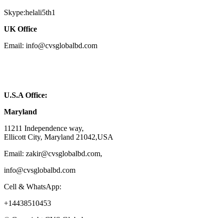
Skype:helali5th1
UK Office
Email: info@cvsglobalbd.com
U.S.A Office:
Maryland
11211 Independence way,
Ellicott City, Maryland 21042,USA
Email: zakir@cvsglobalbd.com,
info@cvsglobalbd.com
Cell & WhatsApp:
+14438510453