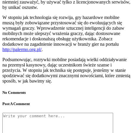
niemniej zauważyć, by używać tylko z licencjonowanych serwisów,
by unikać oszustw.
W stopniu jak technologia się rozwija, gry hazardowe mobilne
muszą były zobowiązane przystosować się do ewoluujących się
wymagań graczy. Wprowadzenie sztucznej inteligencji do zabaw
mobilnych może ulepszyć wrażenia graczy, dając dostosowane
rekomendacje i doskonalszą obsługę użytkownika. Zobacz
dodatkowe na zagadnienie innowacji w branży gier na portalu
http://palermo.org.pl/
.
Podsumowując, rozrywki mobilne posiadają wielki oddziaływanie
na przemysł kasynowy, dając uczestnikom świeże szanse i
przeżycia. W stopniu jak technika się postępuje, jesteśmy w stanie
spodziewać się dodatkowymi znacznymi nowościami, które zmienią
sposób, w jak bawimy się.
No Comments
Post A Comment