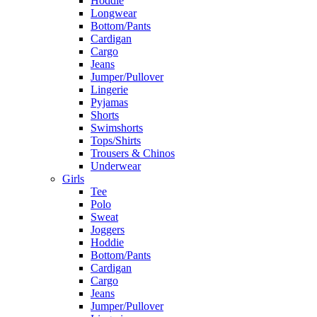
Hoddie
Longwear
Bottom/Pants
Cardigan
Cargo
Jeans
Jumper/Pullover
Lingerie
Pyjamas
Shorts
Swimshorts
Tops/Shirts
Trousers & Chinos
Underwear
Girls
Tee
Polo
Sweat
Joggers
Hoddie
Bottom/Pants
Cardigan
Cargo
Jeans
Jumper/Pullover