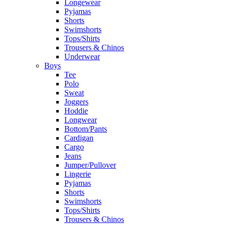
Longewear
Pyjamas
Shorts
Swimshorts
Tops/Shirts
Trousers & Chinos
Underwear
Boys
Tee
Polo
Sweat
Joggers
Hoddie
Longwear
Bottom/Pants
Cardigan
Cargo
Jeans
Jumper/Pullover
Lingerie
Pyjamas
Shorts
Swimshorts
Tops/Shirts
Trousers & Chinos