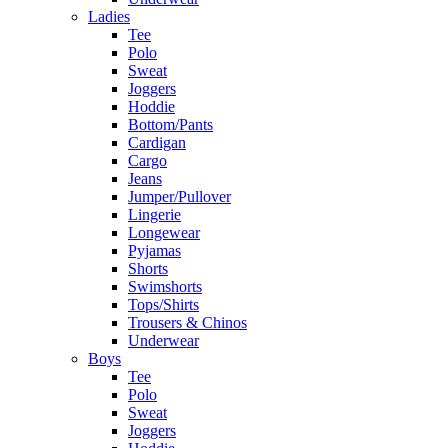
Ladies
Tee
Polo
Sweat
Joggers
Hoddie
Bottom/Pants
Cardigan
Cargo
Jeans
Jumper/Pullover
Lingerie
Longewear
Pyjamas
Shorts
Swimshorts
Tops/Shirts
Trousers & Chinos
Underwear
Boys
Tee
Polo
Sweat
Joggers