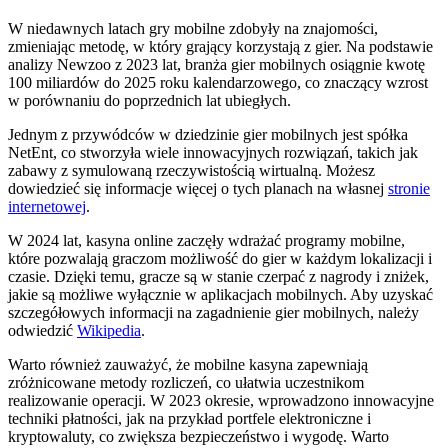
W niedawnych latach gry mobilne zdobyły na znajomości,
zmieniając metodę, w który grający korzystają z gier. Na podstawie
analizy Newzoo z 2023 lat, branża gier mobilnych osiągnie kwotę
100 miliardów do 2025 roku kalendarzowego, co znaczący wzrost
w porównaniu do poprzednich lat ubiegłych.
Jednym z przywódców w dziedzinie gier mobilnych jest spółka
NetEnt, co stworzyła wiele innowacyjnych rozwiązań, takich jak
zabawy z symulowaną rzeczywistością wirtualną. Możesz
dowiedzieć się informacje więcej o tych planach na własnej
stronie
internetowej
.
W 2024 lat, kasyna online zaczęły wdrażać programy mobilne,
które pozwalają graczom możliwość do gier w każdym lokalizacji i
czasie. Dzięki temu, gracze są w stanie czerpać z nagrody i zniżek,
jakie są możliwe wyłącznie w aplikacjach mobilnych. Aby uzyskać
szczegółowych informacji na zagadnienie gier mobilnych, należy
odwiedzić
Wikipedia
.
Warto również zauważyć, że mobilne kasyna zapewniają
zróżnicowane metody rozliczeń, co ułatwia uczestnikom
realizowanie operacji. W 2023 okresie, wprowadzono innowacyjne
techniki płatności, jak na przykład portfele elektroniczne i
kryptowaluty, co zwiększa bezpieczeństwo i wygodę. Warto