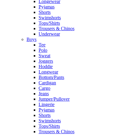
Longewear
Pyjamas
Shorts
Swimshorts
Tops/Shirts
Trousers & Chinos
Underwear
Boys
Tee
Polo
Sweat
Joggers
Hoddie
Longwear
Bottom/Pants
Cardigan
Cargo
Jeans
Jumper/Pullover
Lingerie
Pyjamas
Shorts
Swimshorts
Tops/Shirts
Trousers & Chinos