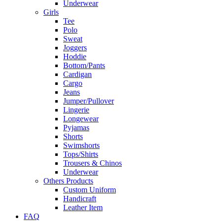
Underwear
Girls
Tee
Polo
Sweat
Joggers
Hoddie
Bottom/Pants
Cardigan
Cargo
Jeans
Jumper/Pullover
Lingerie
Longewear
Pyjamas
Shorts
Swimshorts
Tops/Shirts
Trousers & Chinos
Underwear
Others Products
Custom Uniform
Handicraft
Leather Item
FAQ