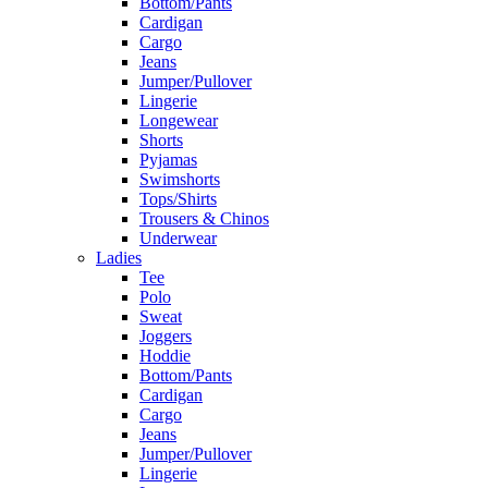
Bottom/Pants
Cardigan
Cargo
Jeans
Jumper/Pullover
Lingerie
Longewear
Shorts
Pyjamas
Swimshorts
Tops/Shirts
Trousers & Chinos
Underwear
Ladies
Tee
Polo
Sweat
Joggers
Hoddie
Bottom/Pants
Cardigan
Cargo
Jeans
Jumper/Pullover
Lingerie