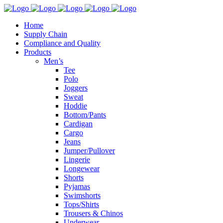
Home
Supply Chain
Compliance and Quality
Products
Men’s
Tee
Polo
Joggers
Sweat
Hoddie
Bottom/Pants
Cardigan
Cargo
Jeans
Jumper/Pullover
Lingerie
Longewear
Shorts
Pyjamas
Swimshorts
Tops/Shirts
Trousers & Chinos
Underwear