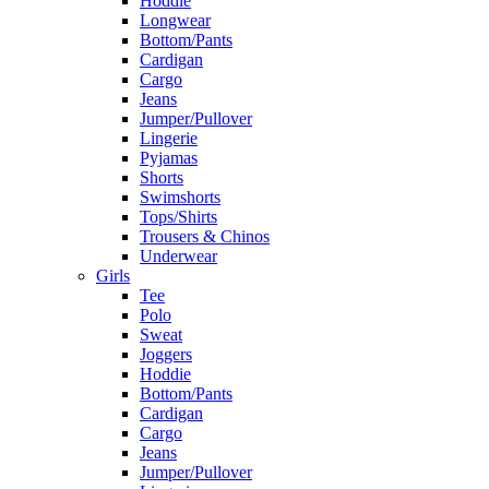
Hoddie
Longwear
Bottom/Pants
Cardigan
Cargo
Jeans
Jumper/Pullover
Lingerie
Pyjamas
Shorts
Swimshorts
Tops/Shirts
Trousers & Chinos
Underwear
Girls
Tee
Polo
Sweat
Joggers
Hoddie
Bottom/Pants
Cardigan
Cargo
Jeans
Jumper/Pullover