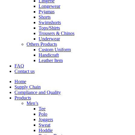
Lingerie
Longewear
Pyjamas
Shorts
Swimshorts
Tops/Shirts
Trousers & Chinos
Underwear
Others Products
Custom Uniform
Handicraft
Leather Item
FAQ
Contact us
Home
Supply Chain
Compliance and Quality
Products
Men’s
Tee
Polo
Joggers
Sweat
Hoddie