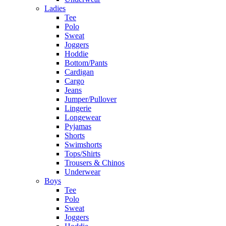
Ladies
Tee
Polo
Sweat
Joggers
Hoddie
Bottom/Pants
Cardigan
Cargo
Jeans
Jumper/Pullover
Lingerie
Longewear
Pyjamas
Shorts
Swimshorts
Tops/Shirts
Trousers & Chinos
Underwear
Boys
Tee
Polo
Sweat
Joggers