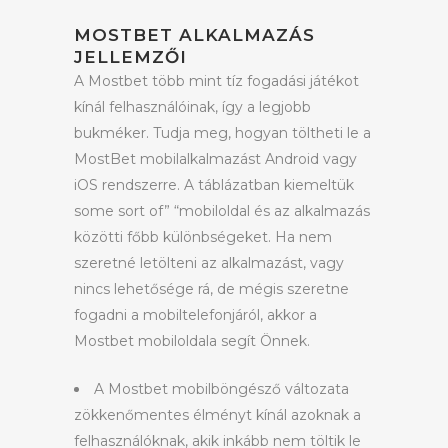
MOSTBET ALKALMAZÁS
JELLEMZŐI
A Mostbet több mint tíz fogadási játékot
kínál felhasználóinak, így a legjobb
bukméker. Tudja meg, hogyan töltheti le a
MostBet mobilalkalmazást Android vagy
iOS rendszerre. A táblázatban kiemeltük
some sort of” “mobiloldal és az alkalmazás
közötti főbb különbségeket. Ha nem
szeretné letölteni az alkalmazást, vagy
nincs lehetősége rá, de mégis szeretne
fogadni a mobiltelefonjáról, akkor a
Mostbet mobiloldala segít Önnek.
A Mostbet mobilböngésző változata
zökkenőmentes élményt kínál azoknak a
felhasználóknak, akik inkább nem töltik le