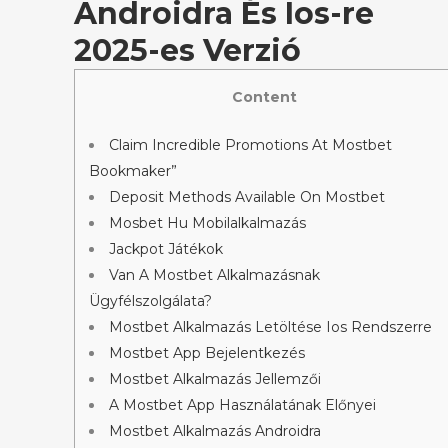
Androidra És Ios-re
2025-es Verzió
Content
Claim Incredible Promotions At Mostbet
Bookmaker”
Deposit Methods Available On Mostbet
Mosbet Hu Mobilalkalmazás
Jackpot Játékok
Van A Mostbet Alkalmazásnak
Ügyfélszolgálata?
Mostbet Alkalmazás Letöltése Ios Rendszerre
Mostbet App Bejelentkezés
Mostbet Alkalmazás Jellemzői
A Mostbet App Használatának Előnyei
Mostbet Alkalmazás Androidra