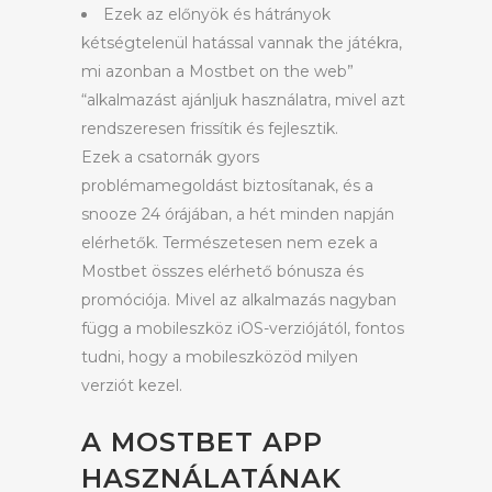
Ezek az előnyök és hátrányok
kétségtelenül hatással vannak the játékra,
mi azonban a Mostbet on the web”
“alkalmazást ajánljuk használatra, mivel azt
rendszeresen frissítik és fejlesztik.
Ezek a csatornák gyors
problémamegoldást biztosítanak, és a
snooze 24 órájában, a hét minden napján
elérhetők. Természetesen nem ezek a
Mostbet összes elérhető bónusza és
promóciója. Mivel az alkalmazás nagyban
függ a mobileszköz iOS-verziójától, fontos
tudni, hogy a mobileszközöd milyen
verziót kezel.
A MOSTBET APP
HASZNÁLATÁNAK