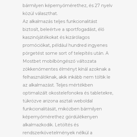
bármilyen képernyőmérethez, és 27 nyelv
közül választhat.
Az alkalmazás teljes funkcionalitást
biztosít, beleértve a sportfogadást, élő
kaszinójátékokat és kizárólagos
promóciókat, például hundred ingyenes
pörgetést some sort of telepítés után. A
Mostbet mobilböngésző változata
zökkenőmentes élményt kínál azoknak a
felhasználóknak, akik inkább nem töltik le
az alkalmazást. Teljes mértékben
optimalizált okostelefonokra és tabletekre,
tükrözve arizona asztali weboldal
funkcionalitását, miközben bármilyen
képernyőmérethez gördülékenyen
alkalmazkodik. Letöltés és
rendszerkövetelmények nélkül a