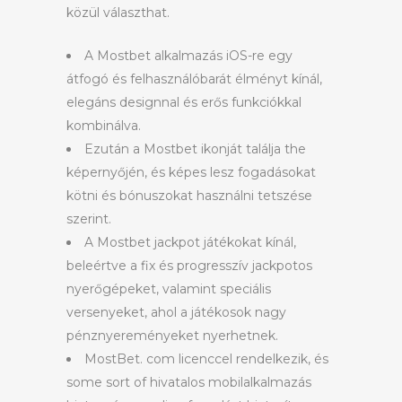
közül választhat.
A Mostbet alkalmazás iOS-re egy
átfogó és felhasználóbarát élményt kínál,
elegáns designnal és erős funkciókkal
kombinálva.
Ezután a Mostbet ikonját találja the
képernyőjén, és képes lesz fogadásokat
kötni és bónuszokat használni tetszése
szerint.
A Mostbet jackpot játékokat kínál,
beleértve a fix és progresszív jackpotos
nyerőgépeket, valamint speciális
versenyeket, ahol a játékosok nagy
pénznyereményeket nyerhetnek.
MostBet. com licenccel rendelkezik, és
some sort of hivatalos mobilalkalmazás