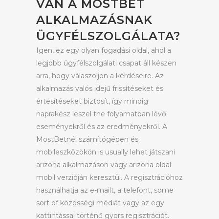
VAN A MOSTBET
ALKALMAZÁSNAK
ÜGYFÉLSZOLGÁLATA?
Igen, ez egy olyan fogadási oldal, ahol a
legjobb ügyfélszolgálati csapat áll készen
arra, hogy válaszoljon a kérdéseire. Az
alkalmazás valós idejű frissítéseket és
értesítéseket biztosít, így mindig
naprakész leszel the folyamatban lévő
eseményekről és az eredményekről. A
MostBetnél számítógépen és
mobileszközökön is usually lehet játszani
arizona alkalmazáson vagy arizona oldal
mobil verzióján keresztül. A regisztrációhoz
használhatja az e-mailt, a telefont, some
sort of közösségi médiát vagy az egy
kattintással történő gyors regisztrációt.