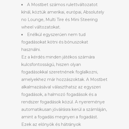
A Mostbet számos rulettváltozatot
kínál, köztük amerikai, európai, Absolutely
no Lounge, Multi Tire és Mini Steering
wheel változatokat.
Enélkül egyszerűen nem tud
fogadásokat kötni és bónuszokat
használni.
Ez a kérdés minden játékos számára
kulcsfontosságú, hiszen olyan
fogadásokkal szeretnének foglalkozni,
amelyekhez már hozzászoktak. A Mostbet
alkalmazásával választhatsz az egyszeri
fogadások, a halmozó fogadások és a
rendszer fogadások közül. A nyereménye
automatikusan jóváírásra kerül a számláján,
amint a fogadás megnyeri a fogadást.
Ezek az előnyök és hátrányok