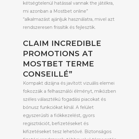
kétségtelenül hatással vannak the játékra,
mi azonban a Mostbet online”
“alkalmazást ajánljuk használatra, mivel azt
rendszeresen frissítik és fejlesztik.
CLAIM INCREDIBLE
PROMOTIONS AT
MOSTBET TERME
CONSEILLÉ”
Kompakt dizájna és javított vizuális elemei
fokozzák a felhasználói élményt, miközben
széles választékú fogadási piacokat és
bónusz funkciókat kínál. A felület
egyszerűsíti a fiókkezelést, gyors
regisztrációt, befizetéseket és
kifizetéseket tesz lehetővé. Biztonságos