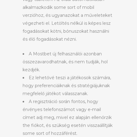
alkalmazkodik some sort of mobil
verzióhoz, és ugyanazokat a műveleteket
végezheti el. Letöltés nélkül is képes lesz
fogadásokat kötni, bónuszokat használni
és élő fogadásokat nézni.
A Mostbet új felhasználói azonban
összezavarodhatnak, és nem tudják, hol
kezdjék.
Ez lehetővé teszi a játékosok számára,
hogy preferenciáiknak és stratégiájuknak
megfelelő játékot válasszanak.
A regisztráció során fontos, hogy
érvényes telefonszámot vagy e-mail
címet adj meg, mivel ez alapján ellenőrzik
the fiókot, és szükség esetén visszaállítják
some sort of hozzáférést.