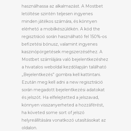
használhassa az alkalmazást. A Mostbet
letöltése szintén teljesen ingyenes
minden játékos számára, és könnyen
elérhető a mobilkészülékén. A kód the
regisztráció során használható fel 150%-os
befizetési bónusz, valamint ingyenes
kaszinópörgetések megszerzéséhez. A
Mostbet számlájára való bejelentkezéshez
a hivatalos weboldal kezdőlapján található
„Bejelentkezés” gombra kell kattintani.
Ezután meg kell adni a new regisztráció
során megadott bejelentkezési adatokat
és jelszót. Ha elfelejtetted a jelszavad,
könnyen visszanyerheted a hozzáférést,
ha követed some sort of jelszó
helyreállítására vonatkozó utasításokat az
oldalon.