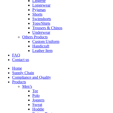
Lingerie
Longewear
Pyjamas
Shorts
Swimshorts
Tops/Shirts
Trousers & Chinos
Underwear
Others Products
Custom Uniform
Handicraft
Leather Item
FAQ
Contact us
Home
Supply Chain
Compliance and Quality
Products
Men’s
Tee
Polo
Joggers
Sweat
Hoddie