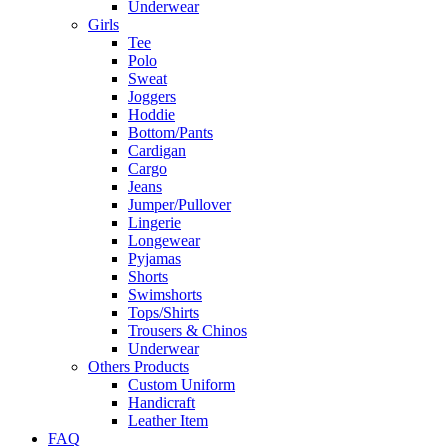
Underwear
Girls
Tee
Polo
Sweat
Joggers
Hoddie
Bottom/Pants
Cardigan
Cargo
Jeans
Jumper/Pullover
Lingerie
Longewear
Pyjamas
Shorts
Swimshorts
Tops/Shirts
Trousers & Chinos
Underwear
Others Products
Custom Uniform
Handicraft
Leather Item
FAQ