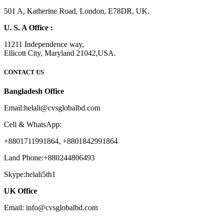
501 A, Katherine Road, London, E78DR, UK.
U. S. A Office :
11211 Independence way,
Ellicott City, Maryland 21042,USA.
CONTACT US
Bangladesh Office
Email:helali@cvsglobalbd.com
Cell & WhatsApp:
+8801711991864, +8801842991864
Land Phone:+880244806493
Skype:helali5th1
UK Office
Email: info@cvsglobalbd.com