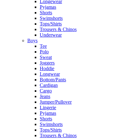
Longewear
Pyjamas
Shorts
Swimshorts
Tops/Shirts
Trousers & Chinos
Underwear
Boys
Tee
Polo
Sweat
Joggers
Hoddie
Longwear
Bottom/Pants
Cardigan
Cargo
Jeans
Jumper/Pullover
Lingerie
Pyjamas
Shorts
Swimshorts
Tops/Shirts
Trousers & Chinos