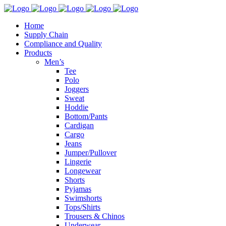
Home
Supply Chain
Compliance and Quality
Products
Men’s
Tee
Polo
Joggers
Sweat
Hoddie
Bottom/Pants
Cardigan
Cargo
Jeans
Jumper/Pullover
Lingerie
Longewear
Shorts
Pyjamas
Swimshorts
Tops/Shirts
Trousers & Chinos
Underwear