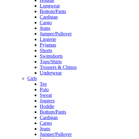
Hoddie
Longwear
Bottom/Pants
Cardigan
Cargo
Jeans
Jumper/Pullover
Lingerie
Pyjamas
Shorts
Swimshorts
Tops/Shirts
Trousers & Chinos
Underwear
Girls
Tee
Polo
Sweat
Joggers
Hoddie
Bottom/Pants
Cardigan
Cargo
Jeans
Jumper/Pullover