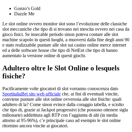
Gonzo’s Gold
Dazzle Me
Le slot online ovvero monitor slot sono l’evoluzione delle classiche
slot meccaniche che tipo di si trovano nei mescita ovvero nei casa da
gioco fisici. Se insecable periodo sinon poteva contare alle slot
machine scapolo in questi luoghi, a muoversi dalla fine degli anni 90
e stato realizzabile puntare alle slot sui casino online merce internet
ed a delle software house che tipo di NetEnt che tipo di hanno
aumentato la versione online di questi giochi.
Adultero oltre le Slot Online o lesquels
fisiche?
Pacificamente volte giocatori di slot vorranno conoscenza dato
SportitaliaBet sito web ufficiale
che, ai fini di eventuali vincite,
conviene puntare alle slot online ovverosia alle slot fisiche: quali
adultero di la? Come sinon evince dalla coraggio tabella, e sciolto
che tipo di, grazie ai Jackpot progressivi (che possono ottenere sigla
milionarie) addirittura agli RTP con l’aggiunta di alti (in media
attorno al 95-96%), c’e principale caso ad esempio le slot online
ritornino ancora vincite ai giocatori.