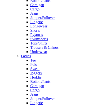
Bottom/Pants
Cardigan
Cargo
Jeans
Jumper/Pullover
Lingerie
Longewear
Shorts
Pyjamas
Swimshorts
Tops/Shirts
Trousers & Chinos
Underwear
Ladies
Tee
Polo
Sweat
Joggers
Hoddie
Bottom/Pants
Cardigan
Cargo
Jeans
Jumper/Pullover
Lingerie