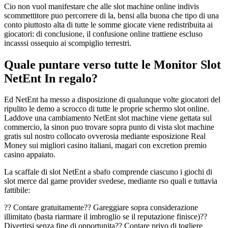
Cio non vuol manifestare che alle slot machine online indivis
scommettitore puo percorrere di la, bensi alla buona che tipo di una
conto piuttosto alta di tutte le somme giocate viene redistribuita ai
giocatori: di conclusione, il confusione online trattiene escluso
incasssi ossequio ai scompiglio terrestri.
Quale puntare verso tutte le Monitor Slot
NetEnt In regalo?
Ed NetEnt ha messo a disposizione di qualunque volte giocatori del
ripulito le demo a scrocco di tutte le proprie schermo slot online.
Laddove una cambiamento NetEnt slot machine viene gettata sul
commercio, la sinon puo trovare sopra punto di vista slot machine
gratis sul nostro collocato ovverosia mediante esposizione Real
Money sui migliori casino italiani, magari con excretion premio
casino appaiato.
La scaffale di slot NetEnt a sbafo comprende ciascuno i giochi di
slot merce dal game provider svedese, mediante rso quali e tuttavia
fattibile:
?? Contare gratuitamente?? Gareggiare sopra considerazione
illimitato (basta riarmare il imbroglio se il reputazione finisce)??
Divertirsi senza fine di opportunita?? Contare privo di togliere