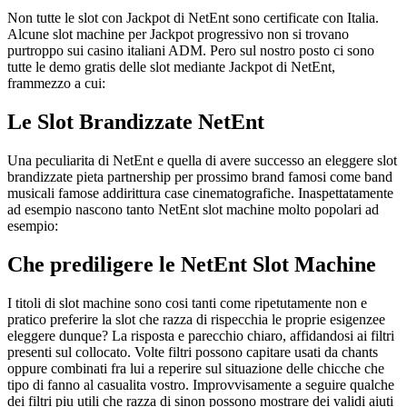
Non tutte le slot con Jackpot di NetEnt sono certificate con Italia.
Alcune slot machine per Jackpot progressivo non si trovano
purtroppo sui casino italiani ADM. Pero sul nostro posto ci sono
tutte le demo gratis delle slot mediante Jackpot di NetEnt,
frammezzo a cui:
Le Slot Brandizzate NetEnt
Una peculiarita di NetEnt e quella di avere successo an eleggere slot
brandizzate pieta partnership per prossimo brand famosi come band
musicali famose addirittura case cinematografiche. Inaspettatamente
ad esempio nascono tanto NetEnt slot machine molto popolari ad
esempio:
Che prediligere le NetEnt Slot Machine
I titoli di slot machine sono cosi tanti come ripetutamente non e
pratico preferire la slot che razza di rispecchia le proprie esigenzee
eleggere dunque? La risposta e parecchio chiaro, affidandosi ai filtri
presenti sul collocato. Volte filtri possono capitare usati da chants
oppure combinati fra lui a reperire sul situazione delle chicche che
tipo di fanno al casualita vostro. Improvvisamente a seguire qualche
dei filtri piu utili che razza di sinon possono mostrare dei validi aiuti