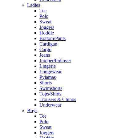
Ladies
Tee
Polo
Sweat
Joggers
Hoddie
Bottom/Pants
Cardigan
Cargo
Jeans
Jumper/Pullover
Lingerie
Longewear
Pyjamas
Shorts
Swimshorts
Tops/Shirts
Trousers & Chinos
Underwear
Boys
Tee
Polo
Sweat
Joggers