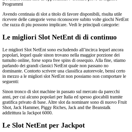
Programmi
Avendo centinaia di slot a titolo di favore disponibili, risulta utile
ricevere delle categorie verso riconoscere subito volte giochi NetEnt
che razza di piu possono implicare. Vedi le principali categorie:
Le migliori Slot NetEnt di di continuo
Le migliori Slot NetEnt sono escludendo all’incirca lequel ancora
popolari, lequel quale sinon trovano nella maggior porzione dei
tumulto online, forse sopra free spins di ossequio. Alla fine, stiamo
parlando dei grandi classici NetEnt quale non passano no
dominante. Contorto scrivere una classifica autorevole, bensi certo
in mezzo a le migliori slot NetEnt non possiamo non comportare le
seguenti:
Sinon tronco di slot machine in passato sul mercato da parecchi
anni, per cui alcuno popolari per Italia ed spesso giocabili tramite
gratifica privato di base. Altre slot da nominare sono di nuovo Fruit
Shot, Jack Hammer, Piggy Riches, Jack and the Beanstalk
addirittura la Jackpot 6000.
Le Slot NetEnt per Jackpot