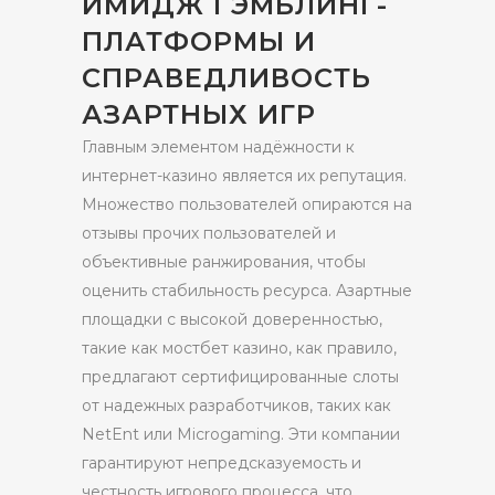
ИМИДЖ ГЭМБЛИНГ-
ПЛАТФОРМЫ И
СПРАВЕДЛИВОСТЬ
АЗАРТНЫХ ИГР
Главным элементом надёжности к
интернет-казино является их репутация.
Множество пользователей опираются на
отзывы прочих пользователей и
объективные ранжирования, чтобы
оценить стабильность ресурса. Азартные
площадки с высокой доверенностью,
такие как мостбет казино, как правило,
предлагают сертифицированные слоты
от надежных разработчиков, таких как
NetEnt или Microgaming. Эти компании
гарантируют непредсказуемость и
честность игрового процесса, что