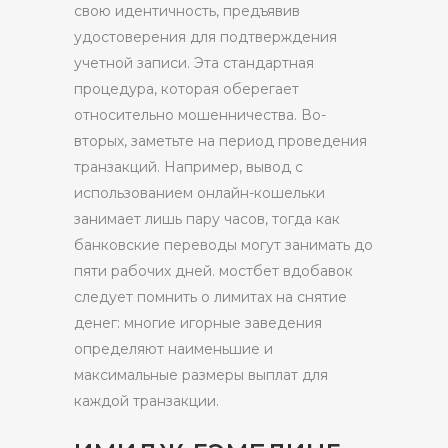
свою идентичность, предъявив
удостоверения для подтверждения
учетной записи. Эта стандартная
процедура, которая оберегает
относительно мошенничества. Во-
вторых, заметьте на период проведения
транзакций. Например, вывод с
использованием онлайн-кошельки
занимает лишь пару часов, тогда как
банковские переводы могут занимать до
пяти рабочих дней. мостбет вдобавок
следует помнить о лимитах на снятие
денег: многие игорные заведения
определяют наименьшие и
максимальные размеры выплат для
каждой транзакции.