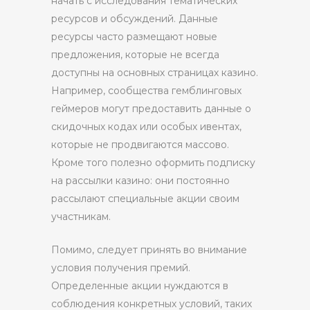
начать с исследования тематических
ресурсов и обсуждений. Данные
ресурсы часто размещают новые
предложения, которые не всегда
доступны на основных страницах казино.
Например, сообщества гемблинговых
геймеров могут предоставить данные о
скидочных кодах или особых ивентах,
которые не продвигаются массово.
Кроме того полезно оформить подписку
на рассылки казино: они постоянно
рассылают специальные акции своим
участникам.
Помимо, следует принять во внимание
условия получения премий.
Определенные акции нуждаются в
соблюдения конкретных условий, таких