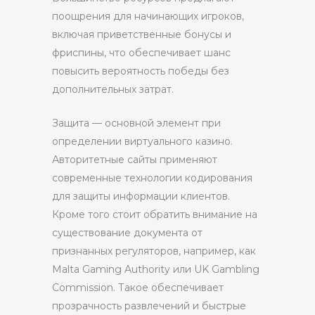
поощрения для начинающих игроков,
включая приветственные бонусы и
фриспины, что обеспечивает шанс
повысить вероятность победы без
дополнительных затрат.
Защита — основной элемент при
определении виртуального казино.
Авторитетные сайты применяют
современные технологии кодирования
для защиты информации клиентов.
Кроме того стоит обратить внимание на
существование документа от
признанных регуляторов, например, как
Malta Gaming Authority или UK Gambling
Commission. Такое обеспечивает
прозрачность развлечений и быстрые