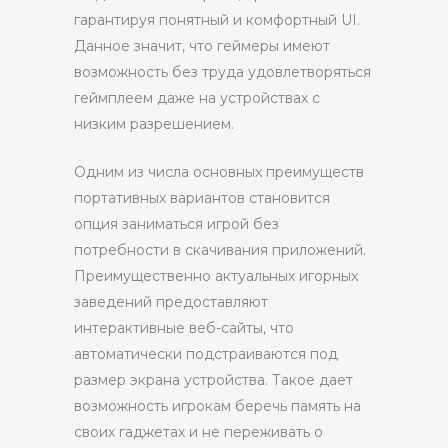
гарантируя понятный и комфортный UI.
Данное значит, что геймеры имеют
возможность без труда удовлетворяться
геймплеем даже на устройствах с
низким разрешением.
Одним из числа основных преимуществ
портативных вариантов становится
опция заниматься игрой без
потребности в скачивания приложений.
Преимущественно актуальных игорных
заведений предоставляют
интерактивные веб-сайты, что
автоматически подстраиваются под
размер экрана устройства. Такое дает
возможность игрокам беречь память на
своих гаджетах и не переживать о