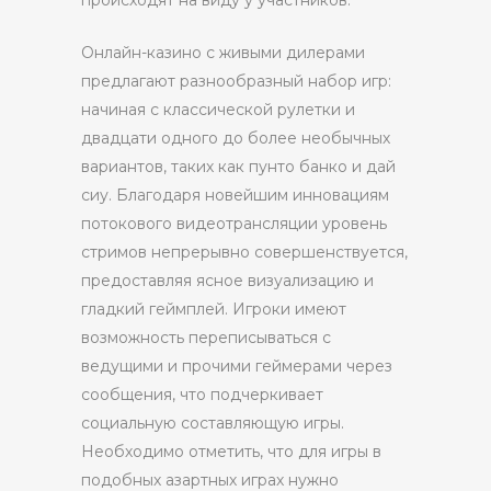
происходят на виду у участников.
Онлайн-казино с живыми дилерами
предлагают разнообразный набор игр:
начиная с классической рулетки и
двадцати одного до более необычных
вариантов, таких как пунто банко и дай
сиу. Благодаря новейшим инновациям
потокового видеотрансляции уровень
стримов непрерывно совершенствуется,
предоставляя ясное визуализацию и
гладкий геймплей. Игроки имеют
возможность переписываться с
ведущими и прочими геймерами через
сообщения, что подчеркивает
социальную составляющую игры.
Необходимо отметить, что для игры в
подобных азартных играх нужно