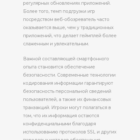
регулярных обновлениях приложений.
Более того, темп подгрузки игр
посредством веб-обозреватель часто
оказывается выше, чем у традиционных
приложений, что делает геймплей более
слаженным и увлекательным.
Важной составляющей смартфонного
опыта становится обеспечение
безопасности. Современные технологии
кодирования информации гарантируют
безопасность персональной сведений
пользователей, а также их финансовых
транзакций. Игроки могут полагаться в
том, что их информация остаются
конфиденциальными благодаря
использованию протоколов SSL и других