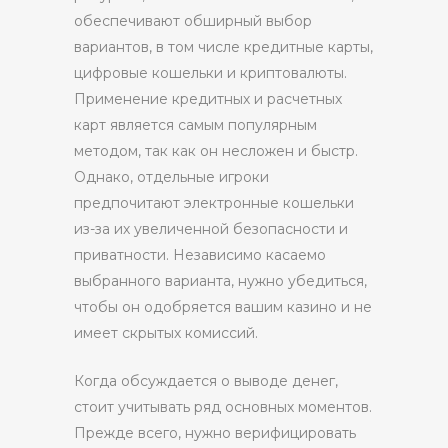
обеспечивают обширный выбор
вариантов, в том числе кредитные карты,
цифровые кошельки и криптовалюты.
Применение кредитных и расчетных
карт является самым популярным
методом, так как он несложен и быстр.
Однако, отдельные игроки
предпочитают электронные кошельки
из-за их увеличенной безопасности и
приватности. Независимо касаемо
выбранного варианта, нужно убедиться,
чтобы он одобряется вашим казино и не
имеет скрытых комиссий.
Когда обсуждается о выводе денег,
стоит учитывать ряд основных моментов.
Прежде всего, нужно верифицировать