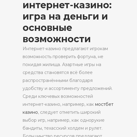
интернет-казино:
игра на деньги и
основные
возможности
Интернет-казино предлагают игрокам
возможность проверить фортуна, не
покидая жилища. Азартные игры на
средства становятся всё более
распространёнными благодаря
удобству и ассортименту предложений.
Среди ключевых возможностей
интернет-казино, например, как
мостбет
казино
, следует отметить широкий
выбор игр, например, как однорукие
бандиты, техасский холдем и рулет.
Большинство ресурсов предлагают