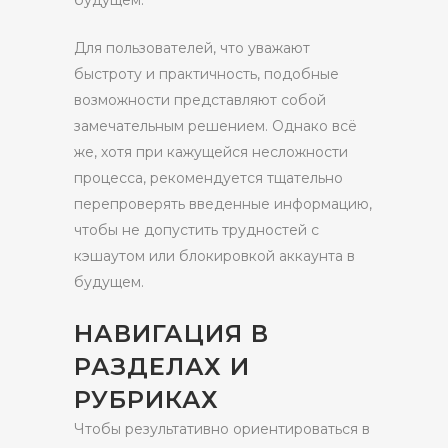
будущем.
Для пользователей, что уважают
быстроту и практичность, подобные
возможности представляют собой
замечательным решением. Однако всё
же, хотя при кажущейся несложности
процесса, рекомендуется тщательно
перепроверять введенные информацию,
чтобы не допустить трудностей с
кэшаутом или блокировкой аккаунта в
будущем.
НАВИГАЦИЯ В
РАЗДЕЛАХ И
РУБРИКАХ
Чтобы результативно ориентироваться в