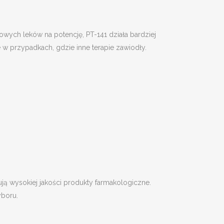
owych leków na potencję, PT-141 działa bardziej
/PULLOVER
 w przypadkach, gdzie inne terapie zawiodły.
E
EAR
S
ORTS
HIRTS
RS & CHINOS
ą wysokiej jakości produkty farmakologiczne.
EAR
yboru.