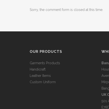
CUSTOM UNIFORM
Sorry, the comment form is closed at this time.
HANDICRAFT
LEATHER ITEM
OUR PRODUCTS
WH
Garments Products
Bang
Handicraft
Hous
Leather Items
Aven
Custom Uniform
Mirp
Bang
UK O
501 
E78D