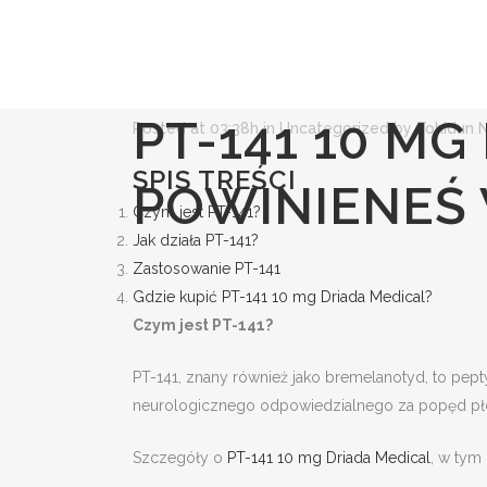
02 DEC
PT-141 10 MG DRI
ZAKUPIE
PT-141 10 MG
Posted at 03:38h
in
Uncategorized
by
Tohidun 
SPIS TREŚCI
POWINIENEŚ 
TEE
T
Czym jest PT-141?
POLO
P
Jak działa PT-141?
Zastosowanie PT-141
JOGGERS
S
Gdzie kupić PT-141 10 mg Driada Medical?
SWEAT
J
Czym jest PT-141?
HODDIE
H
PT-141, znany również jako bremelanotyd, to pepty
BOTTOM/PANTS
B
neurologicznego odpowiedzialnego za popęd płcio
CARDIGAN
C
Szczegóły o
PT-141 10 mg Driada Medical
, w tym
CARGO
C