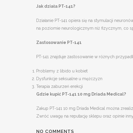
Jak działa PT-141?
JEANS
J
Działanie PT-141 opiera się na stymulacji neuron
JUMPER/PULLOVER
J
na poziomie neurologicznym niż fizycznym, co spr
LINGERIE
L
Zastosowanie PT-141
LONGEWEAR
L
SHORTS
P
PT-141 znajduje zastosowanie w różnych przypad
PYJAMAS
S
Problemy z libido u kobiet
SWIMSHORTS
S
Dysfunkcje seksualne u mężczyzn
Terapia zaburzeń erekcji
TOPS/SHIRTS
T
Gdzie kupić PT-141 10 mg Driada Medical?
TROUSERS & CHINOS
T
Zakup PT-141 10 mg Driada Medical można zrealiz
UNDERWEAR
U
Zwróć uwagę na reputację sklepu oraz opinie in
NO COMMENTS