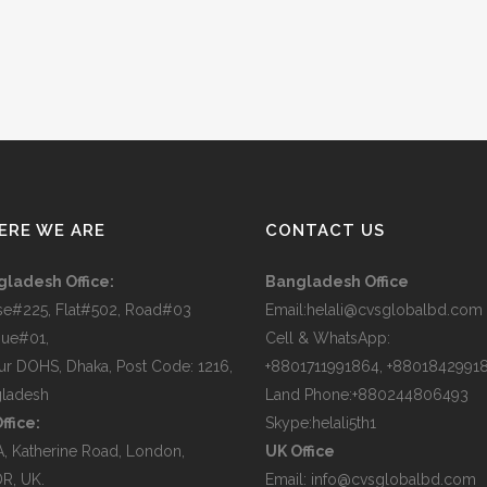
ERE WE ARE
CONTACT US
ladesh Office:
Bangladesh Office
e#225, Flat#502, Road#03
Email:helali@cvsglobalbd.com
ue#01,
Cell & WhatsApp:
ur DOHS, Dhaka, Post Code: 1216,
+8801711991864, +8801842991
ladesh
Land Phone:+880244806493
ffice:
Skype:helali5th1
A, Katherine Road, London,
UK Office
R, UK.
Email: info@cvsglobalbd.com