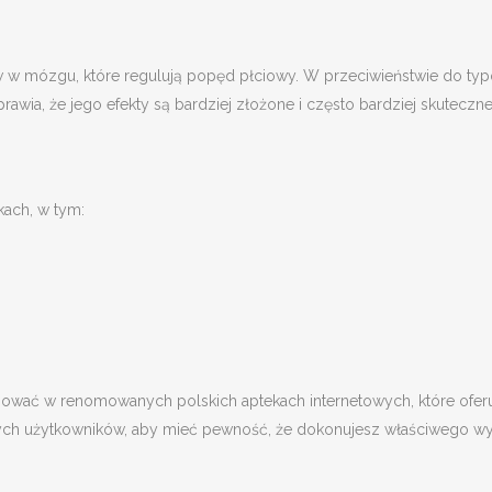
EANS
CARGO
JEANS
ów w mózgu, które regulują popęd płciowy. W przeciwieństwie do typ
UMPER/PULLOVER
JEANS
JUMPER
awia, że jego efekty są bardziej złożone i często bardziej skuteczne
INGERIE
JUMPER/PULLOVER
LINGERI
ONGEWEAR
LINGERIE
LONGEW
YJAMAS
PYJAMAS
PYJAMA
kach, w tym:
HORTS
SHORTS
SHORTS
WIMSHORTS
SWIMSHORTS
SWIMSH
OPS/SHIRTS
TOPS/SHIRTS
TOPS/S
ROUSERS & CHINOS
TROUSERS & CHINOS
TROUSE
ować w renomowanych polskich aptekach internetowych, które oferuj
NDERWEAR
UNDERWEAR
UNDERW
nych użytkowników, aby mieć pewność, że dokonujesz właściwego w