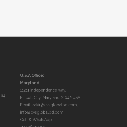
U.S.A Office:
Maryland
11211 Independence way,
864
Ellicott City, Maryland 21042,USA
Email: zakir@cvsglobalbd.com,
info@cvsglobalbd.com
Cell & WhatsApp: