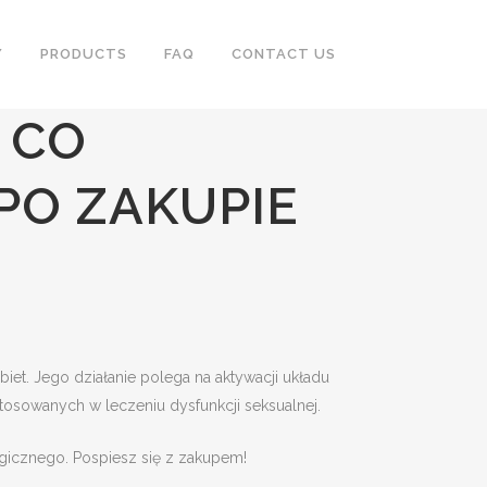
DZIEĆ PRZED I PO
Y
PRODUCTS
FAQ
CONTACT US
 CO
PO ZAKUPIE
S
iet. Jego działanie polega na aktywacji układu
/PANTS
tosowanych w leczeniu dysfunkcji seksualnej.
AN
ogicznego. Pospiesz się z zakupem!