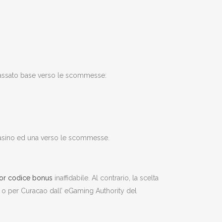
/PULLOVER
E
EAR
passato base verso le scommesse:
S
ORTS
casino ed una verso le scommesse.
HIRTS
RS & CHINOS
or codice bonus
inaffidabile. Al contrario, la scelta
EAR
) o per Curacao dall’ eGaming Authority del