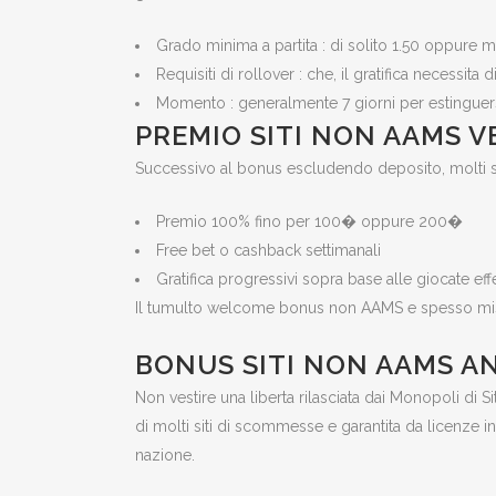
Grado minima a partita : di solito 1.50 oppure m
Requisiti di rollover : che, il gratifica necessita 
Momento : generalmente 7 giorni per estinguersi 
PREMIO SITI NON AAMS 
Successivo al bonus escludendo deposito, molti 
Premio 100% fino per 100� oppure 200�
Free bet o cashback settimanali
Gratifica progressivi sopra base alle giocate effe
Il tumulto welcome bonus non AAMS e spesso misch
BONUS SITI NON AAMS A
Non vestire una liberta rilasciata dai Monopoli di
di molti siti di scommesse e garantita da licenze 
nazione.