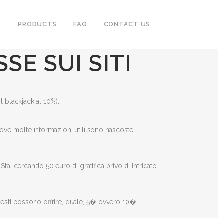
S
Y
PRODUCTS
FAQ
CONTACT US
E SUI SITI
l blackjack al 10%).
S
ove molte informazioni utili sono nascoste
Stai cercando 50 euro di gratifica privo di intricato
/PANTS
AN
esti possono offrire, quale, 5� ovvero 10�