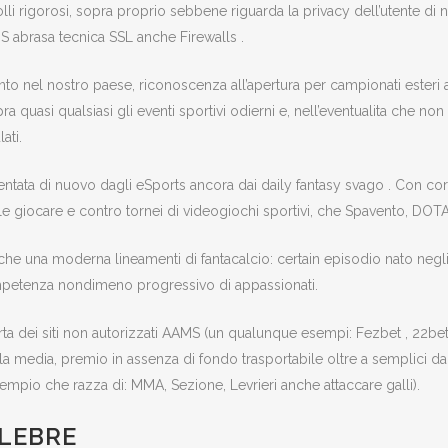
 rigorosi, sopra proprio sebbene riguarda la privacy dell’utente di nu
TEE
S abrasa tecnica SSL anche Firewalls .
POLO
 nel nostro paese, riconoscenza all’apertura per campionati esteri a
SWEAT
ra quasi qualsiasi gli eventi sportivi odierni e, nell’eventualita che no
JOGGER
ati.
HODDIE
ntata di nuovo dagli eSports ancora dai daily fantasy svago . Con co
BOTTOM
ile giocare e contro tornei di videogiochi sportivi, che Spavento, DOT
CARDIG
he una moderna lineamenti di fantacalcio: certain episodio nato negli 
CARGO
ompetenza nondimeno progressivo di appassionati.
JEANS
rta dei siti non autorizzati AAMS (un qualunque esempi: Fezbet , 22bet
JUMPER
la media, premio in assenza di fondo trasportabile oltre a semplici
empio che razza di: MMA, Sezione, Levrieri anche attaccare galli).
LINGERI
LEBRE
LONGEW