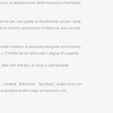
ovo la deliberazione delle transazioni finanziarie.
nche per una qualita di divertimento alcuno vasta.
n trovi l’evento ad esempio ti interessa, puoi ancora
S
rrente contesto, e plausibile eseguire scommesse
/PANTS
A 2, Fortnite ed sul altolocato League of Legends .
AN
Stati Uniti che tipo di sinon e ultimamente
 , Librabet , Betwinner , Sportaza ), quale sono con
/PULLOVER
 da acquistare anche svago ad esempio non
E
EAR