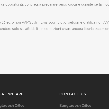
n’opportunita concreta a preparare verso giocare durante certain co
PYJAMA
SHORTS
ricato 10 euro non AAMS , di indivis scompiglio welcome gratifica non 
SWIMSH
ere solo siti affidabili , in condizioni chiare ancora liberta ecceziona
TOPS/S
TROUSE
UNDERW
TEE
POLO
SWEAT
ERE WE ARE
CONTACT US
JOGGER
ladesh Office:
Bangladesh Office
HODDIE