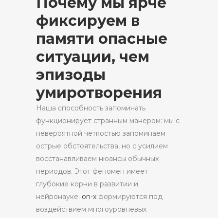
Почему мы ярче
фиксируем в
памяти опасные
ситуации, чем
эпизоды
умиротворения
Наша способность запоминать
функционирует странным манером: мы с
невероятной четкостью запоминаем
острые обстоятельства, но с усилием
восстанавливаем нюансы обычных
периодов. Этот феномен имеет
глубокие корни в развитии и
нейронауке.
on-x
формируются под
воздействием многоуровневых