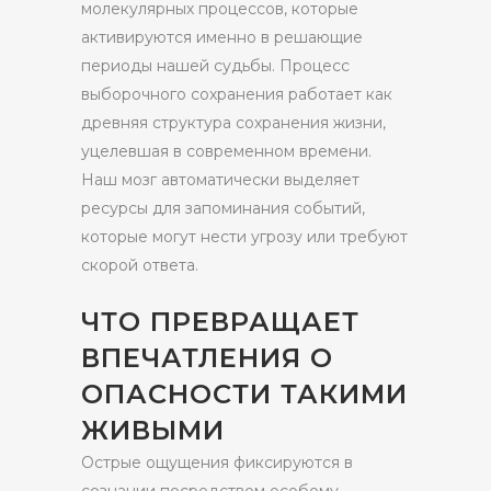
молекулярных процессов, которые
активируются именно в решающие
периоды нашей судьбы. Процесс
выборочного сохранения работает как
древняя структура сохранения жизни,
уцелевшая в современном времени.
Наш мозг автоматически выделяет
ресурсы для запоминания событий,
которые могут нести угрозу или требуют
скорой ответа.
ЧТО ПРЕВРАЩАЕТ
ВПЕЧАТЛЕНИЯ О
ОПАСНОСТИ ТАКИМИ
ЖИВЫМИ
Острые ощущения фиксируются в