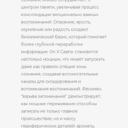
центром памяти, увеличивая процесс
консолидации эмоционально важных
воспоминаний. Опасение, ярость,
изумление или радость создают
биохимический базис, который помогает
более глубокой переработке
информации. On X Casino становится
настолько мощным, что может запускать
даже как правило спящие зоны
сознания, создавая вспомогательные
каналы для складирования и
вспоминания воспоминаний. Феномен
“взрыва запоминания” демонстрирует,
как мощные переживания способны
записать не только главное
происшествие, но и массу
периферических деталей: ароматы,