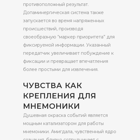
противоположный результат.
Допаминергическая система также
запускается во время напряженных
происшествий, производя
своеобразную “маркер приоритета” для
фиксируемой информации. Указанный
передатчик увеличивает побуждение к
фиксации и превращает впечатления
более простыми для извлечения.
ЧУВСТВА КАК
КРЕПЛЕНИЯ ДЛЯ
МНЕМОНИКИ
Душевная окраска событий является
мощным катализатором для работы
мнемоники. Амигдала, чувственный ядро
сознания, близко сотрудничает с