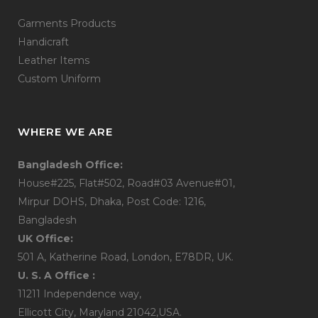
Garments Products
Handicraft
Leather Items
Custom Uniform
WHERE WE ARE
Bangladesh Office:
House#225, Flat#502, Road#03 Avenue#01,
Mirpur DOHS, Dhaka, Post Code: 1216,
Bangladesh
UK Office:
501 A, Katherine Road, London, E78DR, UK.
U. S. A Office :
11211 Independence way,
Ellicott City, Maryland 21042,USA.