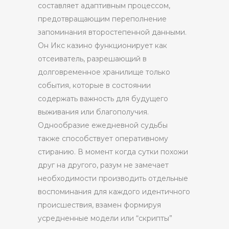
составляет адаптивным процессом,
предотвращающим переполнение
запоминания второстепенной данными.
Он Икс казино функционирует как
отсеиватель, разрешающий в
долговременное хранилище только
события, которые в состоянии
содержать важность для будущего
выживания или благополучия.
Однообразие ежедневной судьбы
также способствует оперативному
стиранию. В момент когда сутки похожи
друг на другого, разум не замечает
необходимости производить отдельные
воспоминания для каждого идентичного
происшествия, взамен формируя
усредненные модели или “скрипты”