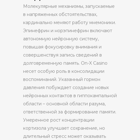
Молекулярные механизмы, запускаемые
в напряженных обстоятельствах,
кардинально меняют работу мнемоники.
Эпинефрин и норэпинефрин включают
автономную нейронную систему,
повышая фокусировку внимания и
совершенствуя запись сведений в
долговременную память. On-X Casino
несет особую роль в консолидации
воспоминаний. Указанный гормон
давления побуждает создание новых
нейронных контактов в гиппокампальной
области – основной области разума,
ответственной за формирование памяти.
Умеренное рост концентрации
кортизола улучшает сохранение, но
длительный стресс может оказывать