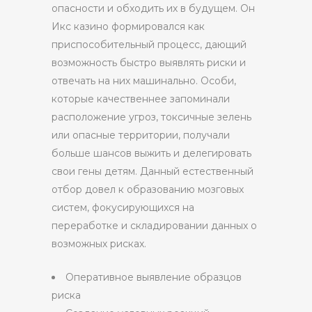
опасности и обходить их в будущем. Он
Икс казино формировался как
приспособительный процесс, дающий
возможность быстро выявлять риски и
отвечать на них машинально. Особи,
которые качественнее запоминали
расположение угроз, токсичные зелень
или опасные территории, получали
больше шансов выжить и делегировать
свои гены детям. Данный естественный
отбор довел к образованию мозговых
систем, фокусирующихся на
переработке и складировании данных о
возможных рисках.
Оперативное выявление образцов
риска