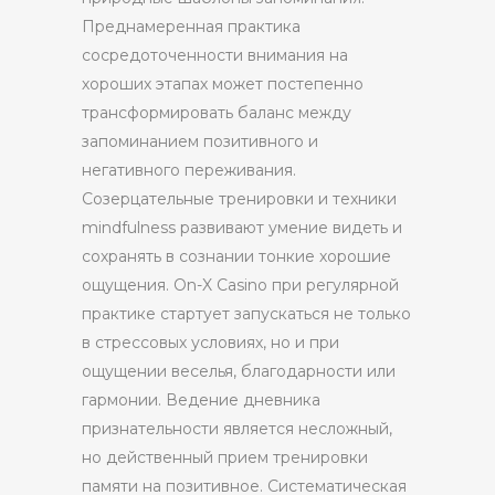
Преднамеренная практика
сосредоточенности внимания на
хороших этапах может постепенно
трансформировать баланс между
запоминанием позитивного и
негативного переживания.
Созерцательные тренировки и техники
mindfulness развивают умение видеть и
сохранять в сознании тонкие хорошие
ощущения. On-X Casino при регулярной
практике стартует запускаться не только
в стрессовых условиях, но и при
ощущении веселья, благодарности или
гармонии. Ведение дневника
признательности является несложный,
но действенный прием тренировки
памяти на позитивное. Систематическая