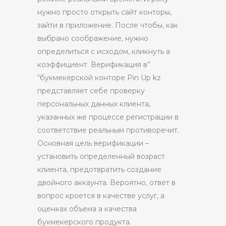
нужно просто открыть сайт конторы,
зайти в приложение. После чтобы, как
выбрано соображение, нужно
определиться с исходом, кликнуть а
коэффициент. Верификация в”
“букмекерской конторе Pin Up kz
представляет себе проверку
персональных данных клиента,
указанных же процессе регистрации в
соответствие реальным противоречит.
Основная цель верификации –
установить определенный возраст
клиента, предотвратить создание
двойного аккаунта. Вероятно, ответ в
вопрос кроется в качестве услуг, а
оценках объема а качества
букмекерского продукта.