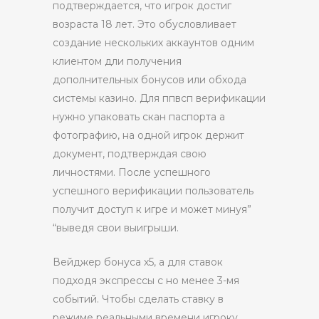
подтверждается, что игрок достиг
возраста 18 лет. Это обусловливает
создание нескольких аккаунтов одним
клиентом дли получения
дополнительных бонусов или обхода
системы казино. Для ппвсп верификации
нужно упаковать скан паспорта а
фотографию, на одной игрок держит
документ, подтверждая свою
личностями. После успешного
успешного верификации пользователь
получит доступ к игре и может минуя”
“выведя свои выигрыши.
Вейджер бонуса х5, а для ставок
подходя экспрессы с но менее 3-мя
событий. Чтобы сделать ставку в
режиме реальными времени игроку