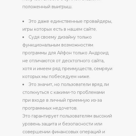
положенный выигрыш.
Это даже единственные провайдеры,
игры которых есть в нашем сайте.
Судя своему дизайну только
функциональным возможностям
программы для Айфон только Андроид
не отличаются от десктопного сайта,
хотя и имеем ряд преимуществ, семряуи
которых мы побеседуем ниже.
Это значит, но пользователи вряд ли
столкнуться с какими-то проблемами
при входе в личный приемную из-за
программных недочетов.
Это гарантирует пользователям высокий
уровень защита и безопасности или
совершении финансовых операций и