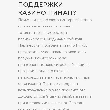
ПОДДЕРЖКИ
КАЗИНО ПИНАП?
Помимо игровых слотов интернет казино
принимаете ставки на онлайн
тотализаторы – киберспорт,
политические и медийные события.
Партнерская программа казино Pin-Up
предложила участникам возможность
получить комиссионные за
привлеченных новых игроков. Участие в
программе открыто как для
непосредственных партнеров, так и для
организаций. Партнеры получают
вознаграждение в виде процента ото
дохода, который казино зарабатывает на
привлекалось ими клиентах. Зеркала
создаются для чтобы, чтобы