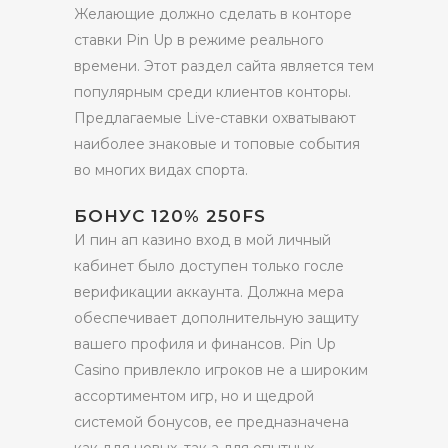
Желающие должно сделать в конторе
ставки Pin Up в режиме реального
времени. Этот раздел сайта является тем
популярным среди клиентов конторы.
Предлагаемые Live-ставки охватывают
наиболее знаковые и топовые события
во многих видах спорта.
БОНУС 120% 250FS
И пин ап казино вход в мой личный
кабинет было доступен только госле
верификации аккаунта. Должна мера
обеспечивает дополнительную защиту
вашего профиля и финансов. Pin Up
Casino привлекло игроков не а широким
ассортиментом игр, но и щедрой
системой бонусов, ее предназначена