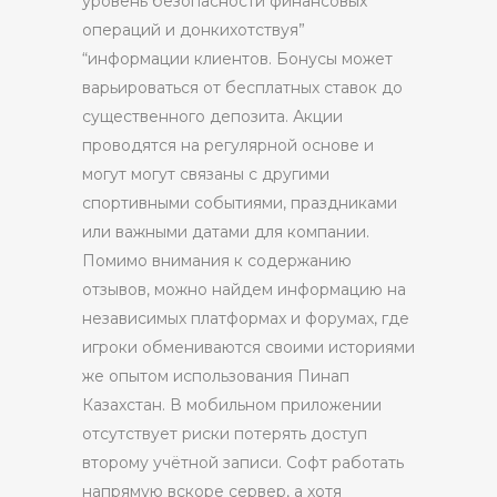
уровень безопасности финансовых
операций и донкихотствуя”
“информации клиентов. Бонусы может
варьироваться от бесплатных ставок до
существенного депозита. Акции
проводятся на регулярной основе и
могут могут связаны с другими
спортивными событиями, праздниками
или важными датами для компании.
Помимо внимания к содержанию
отзывов, можно найдем информацию на
независимых платформах и форумах, где
игроки обмениваются своими историями
же опытом использования Пинап
Казахстан. В мобильном приложении
отсутствует риски потерять доступ
второму учётной записи. Софт работать
напрямую вскоре сервер, а хотя