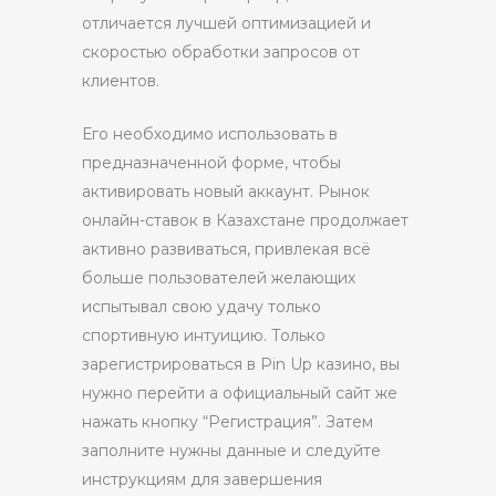
отличается лучшей оптимизацией и
скоростью обработки запросов от
клиентов.
Его необходимо использовать в
предназначенной форме, чтобы
активировать новый аккаунт. Рынок
онлайн-ставок в Казахстане продолжает
активно развиваться, привлекая всё
больше пользователей желающих
испытывал свою удачу только
спортивную интуицию. Только
зарегистрироваться в Pin Up казино, вы
нужно перейти а официальный сайт же
нажать кнопку “Регистрация”. Затем
заполните нужны данные и следуйте
инструкциям для завершения