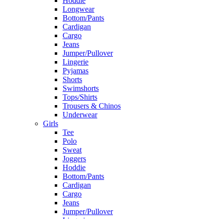
Hoddie
Longwear
Bottom/Pants
Cardigan
Cargo
Jeans
Jumper/Pullover
Lingerie
Pyjamas
Shorts
Swimshorts
Tops/Shirts
Trousers & Chinos
Underwear
Girls
Tee
Polo
Sweat
Joggers
Hoddie
Bottom/Pants
Cardigan
Cargo
Jeans
Jumper/Pullover