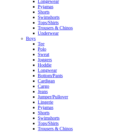
Longewear
Pyjamas
Shorts
Swimshorts
Tops/Shirts
Trousers & Chinos
Underwear
Boys
Tee
Polo
Sweat
Joggers
Hoddie
Longwear
Bottom/Pants
Cardigan
Cargo
Jeans
Jumper/Pullover
Lingerie
Pyjamas
Shorts
Swimshorts
Tops/Shirts
Trousers & Chinos