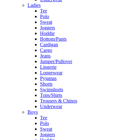
Ladies
Tee
Polo
Sweat
Joggers
Hoddie
Bottom/Pants
Cardigan
Cargo
Jeans
Jumper/Pullover
Lingerie
Longewear
Pyjamas
Shorts
Swimshorts
Tops/Shirts
Trousers & Chinos
Underwear
Boys
Tee
Polo
Sweat
Joggers