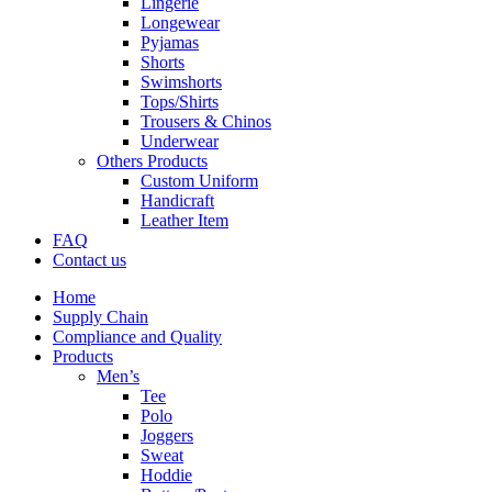
Lingerie
Longewear
Pyjamas
Shorts
Swimshorts
Tops/Shirts
Trousers & Chinos
Underwear
Others Products
Custom Uniform
Handicraft
Leather Item
FAQ
Contact us
Home
Supply Chain
Compliance and Quality
Products
Men’s
Tee
Polo
Joggers
Sweat
Hoddie