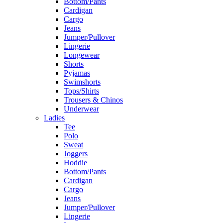
Bottom/Pants
Cardigan
Cargo
Jeans
Jumper/Pullover
Lingerie
Longewear
Shorts
Pyjamas
Swimshorts
Tops/Shirts
Trousers & Chinos
Underwear
Ladies
Tee
Polo
Sweat
Joggers
Hoddie
Bottom/Pants
Cardigan
Cargo
Jeans
Jumper/Pullover
Lingerie