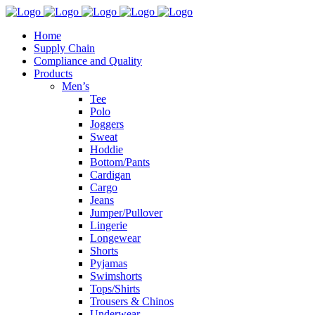
Home
Supply Chain
Compliance and Quality
Products
Men’s
Tee
Polo
Joggers
Sweat
Hoddie
Bottom/Pants
Cardigan
Cargo
Jeans
Jumper/Pullover
Lingerie
Longewear
Shorts
Pyjamas
Swimshorts
Tops/Shirts
Trousers & Chinos
Underwear