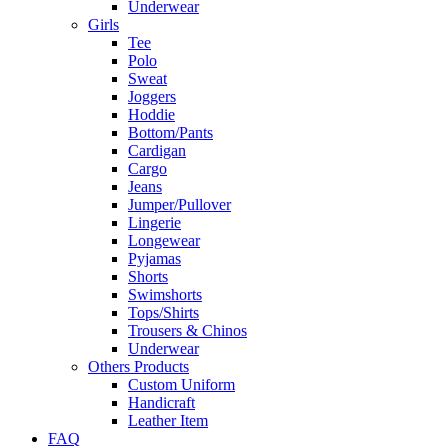
Underwear
Girls
Tee
Polo
Sweat
Joggers
Hoddie
Bottom/Pants
Cardigan
Cargo
Jeans
Jumper/Pullover
Lingerie
Longewear
Pyjamas
Shorts
Swimshorts
Tops/Shirts
Trousers & Chinos
Underwear
Others Products
Custom Uniform
Handicraft
Leather Item
FAQ