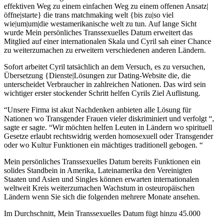
effektiven Weg zu einem einfachen Weg zu einem offenen Ansatz|
öffne|starte} die trans matchmaking welt {bis zu|so viel
wie|um|um|die westamerikanische welt zu tun. Auf lange Sicht
wurde Mein persönliches Transsexuelles Datum erweitert das
Mitglied auf einer internationalen Skala und Cyril sah einer Chance
zu weiterzumachen zu erweitern verschiedenen anderen Ländern.
Sofort arbeitet Cyril tatsächlich an dem Versuch, es zu versuchen,
Übersetzung {Dienste|Lösungen zur Dating-Website die, die
unterscheidet Verbraucher in zahlreichen Nationen. Das wird sein
wichtiger erster stockender Schritt helfen Cyrils Ziel Auflistung.
“Unsere Firma ist akut Nachdenken anbieten alle Lösung für
Nationen wo Transgender Frauen vieler diskriminiert und verfolgt “,
sagte er sagte. “Wir möchten helfen Leuten in Ländern wo spirituell
Gesetze erlaubt rechtswidrig werden homosexuell oder Transgender
oder wo Kultur Funktionen ein mächtiges traditionell gebogen. “
Mein persönliches Transsexuelles Datum bereits Funktionen ein
solides Standbein in Amerika, Lateinamerika den Vereinigten
Staaten und Asien und Singles können erwarten internationalen
weltweit Kreis weiterzumachen Wachstum in osteuropäischen
Ländern wenn Sie sich die folgenden mehrere Monate ansehen.
Im Durchschnitt, Mein Transsexuelles Datum fügt hinzu 45.000