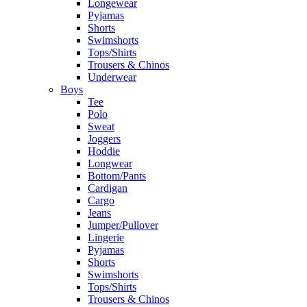
Longewear
Pyjamas
Shorts
Swimshorts
Tops/Shirts
Trousers & Chinos
Underwear
Boys
Tee
Polo
Sweat
Joggers
Hoddie
Longwear
Bottom/Pants
Cardigan
Cargo
Jeans
Jumper/Pullover
Lingerie
Pyjamas
Shorts
Swimshorts
Tops/Shirts
Trousers & Chinos