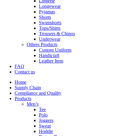
Lingerie
Longewear
Pyjamas
Shorts
Swimshorts
Tops/Shirts
Trousers & Chinos
Underwear
Others Products
Custom Uniform
Handicraft
Leather Item
FAQ
Contact us
Home
Supply Chain
Compliance and Quality
Products
Men’s
Tee
Polo
Joggers
Sweat
Hoddie