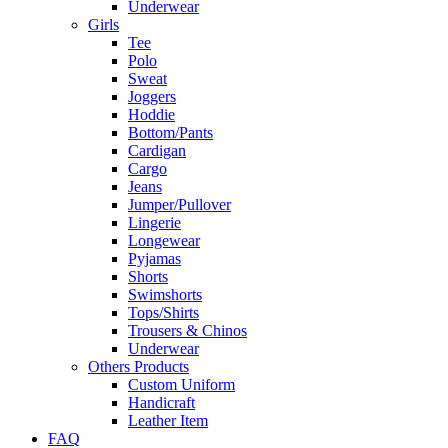
Underwear
Girls
Tee
Polo
Sweat
Joggers
Hoddie
Bottom/Pants
Cardigan
Cargo
Jeans
Jumper/Pullover
Lingerie
Longewear
Pyjamas
Shorts
Swimshorts
Tops/Shirts
Trousers & Chinos
Underwear
Others Products
Custom Uniform
Handicraft
Leather Item
FAQ