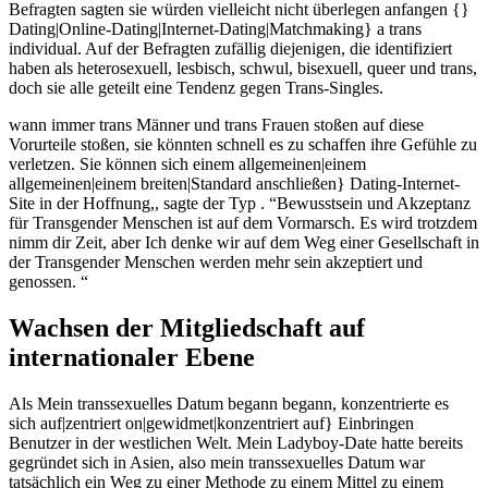
Befragten sagten sie würden vielleicht nicht überlegen anfangen {}
Dating|Online-Dating|Internet-Dating|Matchmaking} a trans
individual. Auf der Befragten zufällig diejenigen, die identifiziert
haben als heterosexuell, lesbisch, schwul, bisexuell, queer und trans,
doch sie alle geteilt eine Tendenz gegen Trans-Singles.
wann immer trans Männer und trans Frauen stoßen auf diese
Vorurteile stoßen, sie könnten schnell es zu schaffen ihre Gefühle zu
verletzen. Sie können sich einem allgemeinen|einem
allgemeinen|einem breiten|Standard anschließen} Dating-Internet-
Site in der Hoffnung,, sagte der Typ . “Bewusstsein und Akzeptanz
für Transgender Menschen ist auf dem Vormarsch. Es wird trotzdem
nimm dir Zeit, aber Ich denke wir auf dem Weg einer Gesellschaft in
der Transgender Menschen werden mehr sein akzeptiert und
genossen. “
Wachsen der Mitgliedschaft auf
internationaler Ebene
Als Mein transsexuelles Datum begann begann, konzentrierte es
sich auf|zentriert on|gewidmet|konzentriert auf} Einbringen
Benutzer in der westlichen Welt. Mein Ladyboy-Date hatte bereits
gegründet sich in Asien, also mein transsexuelles Datum war
tatsächlich ein Weg zu einer Methode zu einem Mittel zu einem