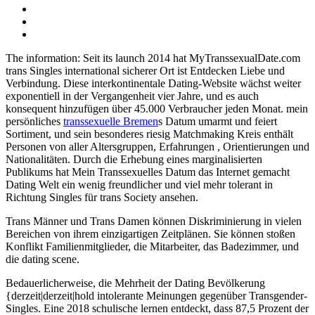
The information: Seit its launch 2014 hat MyTranssexualDate.com
trans Singles international sicherer Ort ist Entdecken Liebe und
Verbindung. Diese interkontinentale Dating-Website wächst weiter
exponentiell in der Vergangenheit vier Jahre, und es auch
konsequent hinzufügen über 45.000 Verbraucher jeden Monat. mein
persönliches
transsexuelle Bremen
s Datum umarmt und feiert
Sortiment, und sein besonderes riesig Matchmaking Kreis enthält
Personen von aller Altersgruppen, Erfahrungen , Orientierungen und
Nationalitäten. Durch die Erhebung eines marginalisierten
Publikums hat Mein Transsexuelles Datum das Internet gemacht
Dating Welt ein wenig freundlicher und viel mehr tolerant in
Richtung Singles für trans Society ansehen.
Trans Männer und Trans Damen können Diskriminierung in vielen
Bereichen von ihrem einzigartigen Zeitplänen. Sie können stoßen
Konflikt Familienmitglieder, die Mitarbeiter, das Badezimmer, und
die dating scene.
Bedauerlicherweise, die Mehrheit der Dating Bevölkerung
{derzeit|derzeit|hold intolerante Meinungen gegenüber Transgender-
Singles. Eine 2018 schulische lernen entdeckt, dass 87,5 Prozent der