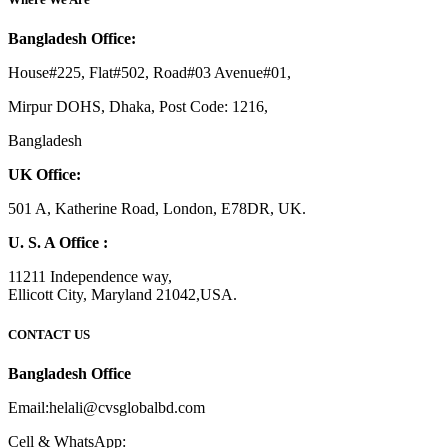
Bangladesh Office:
House#225, Flat#502, Road#03 Avenue#01,
Mirpur DOHS, Dhaka, Post Code: 1216,
Bangladesh
UK Office:
501 A, Katherine Road, London, E78DR, UK.
U. S. A Office :
11211 Independence way,
Ellicott City, Maryland 21042,USA.
CONTACT US
Bangladesh Office
Email:helali@cvsglobalbd.com
Cell & WhatsApp: