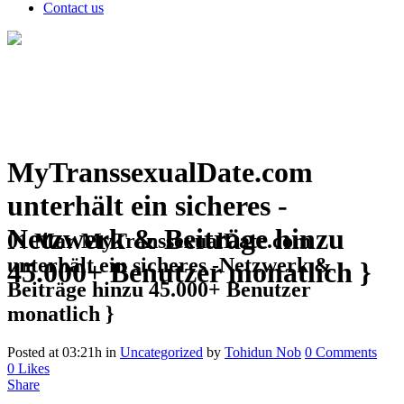
Contact us
MyTranssexualDate.com
unterhält ein sicheres -
Netzwerk & Beiträge hinzu
01 Mar
MyTranssexualDate.com
unterhält ein sicheres -Netzwerk &
45.000+ Benutzer monatlich }
Beiträge hinzu 45.000+ Benutzer
monatlich }
Posted at 03:21h
in
Uncategorized
by
Tohidun Nob
0 Comments
0
Likes
Share