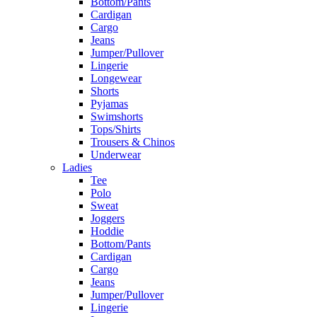
Bottom/Pants
Cardigan
Cargo
Jeans
Jumper/Pullover
Lingerie
Longewear
Shorts
Pyjamas
Swimshorts
Tops/Shirts
Trousers & Chinos
Underwear
Ladies
Tee
Polo
Sweat
Joggers
Hoddie
Bottom/Pants
Cardigan
Cargo
Jeans
Jumper/Pullover
Lingerie