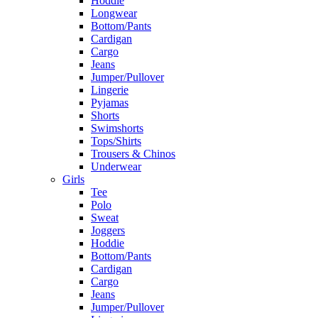
Hoddie
Longwear
Bottom/Pants
Cardigan
Cargo
Jeans
Jumper/Pullover
Lingerie
Pyjamas
Shorts
Swimshorts
Tops/Shirts
Trousers & Chinos
Underwear
Girls
Tee
Polo
Sweat
Joggers
Hoddie
Bottom/Pants
Cardigan
Cargo
Jeans
Jumper/Pullover