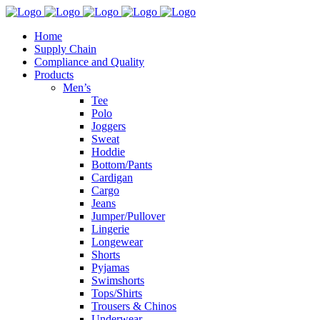
Home
Supply Chain
Compliance and Quality
Products
Men’s
Tee
Polo
Joggers
Sweat
Hoddie
Bottom/Pants
Cardigan
Cargo
Jeans
Jumper/Pullover
Lingerie
Longewear
Shorts
Pyjamas
Swimshorts
Tops/Shirts
Trousers & Chinos
Underwear