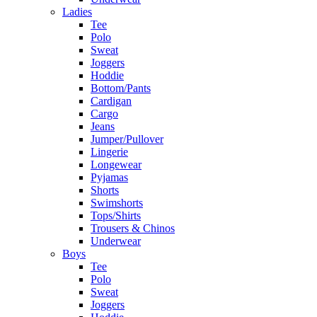
Ladies
Tee
Polo
Sweat
Joggers
Hoddie
Bottom/Pants
Cardigan
Cargo
Jeans
Jumper/Pullover
Lingerie
Longewear
Pyjamas
Shorts
Swimshorts
Tops/Shirts
Trousers & Chinos
Underwear
Boys
Tee
Polo
Sweat
Joggers