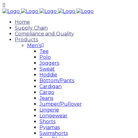
Home
Supply Chain
Compliance and Quality
Products
Men’s
Tee
Polo
Joggers
Sweat
Hoddie
Bottom/Pants
Cardigan
Cargo
Jeans
Jumper/Pullover
Lingerie
Longewear
Shorts
Pyjamas
Swimshorts