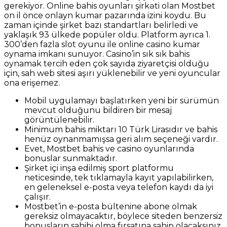
gerekiyor. Online bahis oyunları şirkəti olan Mostbet
on il önce onlayn kumar pazarında izini koydu. Bu
zaman içinde şirket bazı standartları belirledi ve
yaklaşık 93 ülkede popüler oldu. Platform ayrıca 1.
300’den fazla slot oyunu ile online casino kumar
oynama imkanı sunuyor. Casino’in sık sık bahis
oynamak tercih eden çok sayıda ziyaretçisi olduğu
için, sah web sitesi aşırı yüklenebilir ve yeni oyuncular
ona erişemez.
Mobil uygulamayı başlatırken yeni bir sürümün
mevcut olduğunu bildiren bir mesaj
görüntülenebilir.
Minimum bahis miktarı 10 Türk Lirasıdır ve bahis
henüz oynanmamışsa geri alım seçeneği vardır.
Evet, Mostbet bahis ve casino oyunlarında
bonuslar sunmaktadır.
Şirket içi inşa edilmiş sport platformu
neticesinde, tek tıklamayla kayıt yapılabilirken,
en geleneksel e-posta veya telefon kaydı da iyi
çalışır.
Mostbet’in e-posta bültenine abone olmak
gereksiz olmayacaktır, böylece siteden benzersiz
bonusların sahibi olma fırsatına sahip olacaksınız.