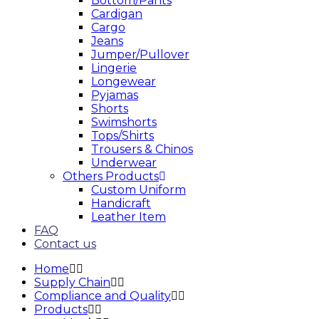
Bottom/Pants
Cardigan
Cargo
Jeans
Jumper/Pullover
Lingerie
Longewear
Pyjamas
Shorts
Swimshorts
Tops/Shirts
Trousers & Chinos
Underwear
Others Products
Custom Uniform
Handicraft
Leather Item
FAQ
Contact us
Home
Supply Chain
Compliance and Quality
Products