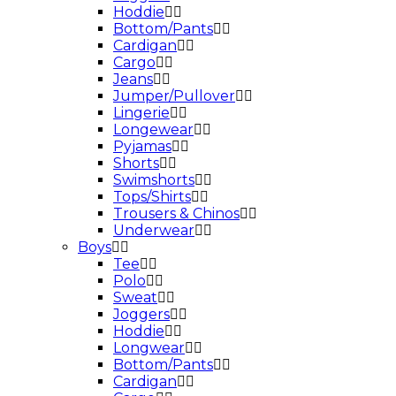
Hoddie
Bottom/Pants
Cardigan
Cargo
Jeans
Jumper/Pullover
Lingerie
Longewear
Pyjamas
Shorts
Swimshorts
Tops/Shirts
Trousers & Chinos
Underwear
Boys
Tee
Polo
Sweat
Joggers
Hoddie
Longwear
Bottom/Pants
Cardigan