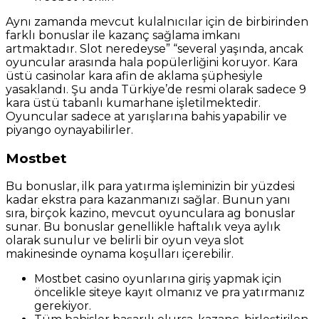
Aynı zamanda mevcut kulalnıcılar için de birbirinden
farklı bonuslar ile kazanç sağlama imkanı
artmaktadır. Slot neredeyse” “several yaşında, ancak
oyuncular arasında hala popülerliğini koruyor. Kara
üstü casinolar kara afin de aklama şüphesiyle
yasaklandı. Şu anda Türkiye’de resmi olarak sadece 9
kara üstü tabanlı kumarhane işletilmektedir.
Oyuncular sadece at yarışlarına bahis yapabilir ve
piyango oynayabilirler.
Mostbet
Bu bonuslar, ilk para yatırma işleminizin bir yüzdesi
kadar ekstra para kazanmanızı sağlar. Bunun yanı
sıra, birçok kazino, mevcut oyunculara ag bonuslar
sunar. Bu bonuslar genellikle haftalık veya aylık
olarak sunulur ve belirli bir oyun veya slot
makinesinde oynama koşulları içerebilir.
Mostbet casino oyunlarına giriş yapmak için
öncelikle siteye kayıt olmanız ve pra yatırmanız
gerekiyor.