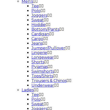
Men’s
Tee
Polo
Joggers
Sweat
Hoddie
Bottom/Pants
Cardigan
Cargo
Jeans
Jumper/Pullover
Lingerie
Longewear
Shorts
Pyjamas
Swimshorts
Tops/Shirts
Trousers & Chinos
Underwear
Ladies
Tee
Polo
Sweat
Joggers