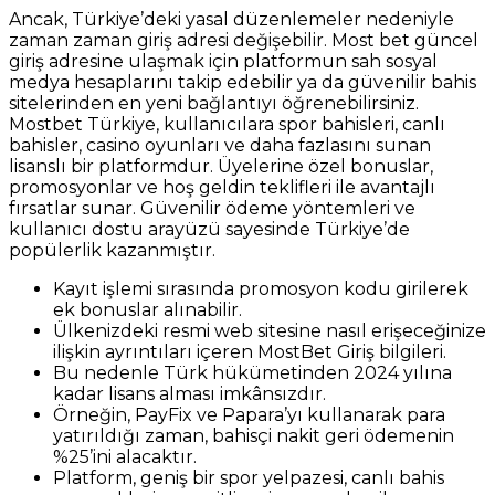
Ancak, Türkiye’deki yasal düzenlemeler nedeniyle
zaman zaman giriş adresi değişebilir. Most bet güncel
giriş adresine ulaşmak için platformun sah sosyal
medya hesaplarını takip edebilir ya da güvenilir bahis
sitelerinden en yeni bağlantıyı öğrenebilirsiniz.
Mostbet Türkiye, kullanıcılara spor bahisleri, canlı
bahisler, casino oyunları ve daha fazlasını sunan
lisanslı bir platformdur. Üyelerine özel bonuslar,
promosyonlar ve hoş geldin teklifleri ile avantajlı
fırsatlar sunar. Güvenilir ödeme yöntemleri ve
kullanıcı dostu arayüzü sayesinde Türkiye’de
popülerlik kazanmıştır.
Kayıt işlemi sırasında promosyon kodu girilerek
ek bonuslar alınabilir.
Ülkenizdeki resmi web sitesine nasıl erişeceğinize
ilişkin ayrıntıları içeren MostBet Giriş bilgileri.
Bu nedenle Türk hükümetinden 2024 yılına
kadar lisans alması imkânsızdır.
Örneğin, PayFix ve Papara’yı kullanarak para
yatırıldığı zaman, bahisçi nakit geri ödemenin
%25’ini alacaktır.
Platform, geniş bir spor yelpazesi, canlı bahis