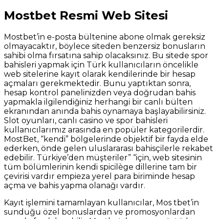
Mostbet Resmi Web Sitesi
Mostbet’in e-posta bültenine abone olmak gereksiz
olmayacaktır, böylece siteden benzersiz bonusların
sahibi olma fırsatına sahip olacaksınız. Bu sitede spor
bahisleri yapmak için Türk kullanıcıların öncelikle
web sitelerine kayıt olarak kendilerinde bir hesap
açmaları gerekmektedir. Bunu yaptıktan sonra,
hesap kontrol panelinizden veya doğrudan bahis
yapmakla ilgilendiğiniz herhangi bir canlı bülten
ekranından anında bahis oynamaya başlayabilirsiniz.
Slot oyunları, canlı casino ve spor bahisleri
kullanıcılarımız arasında en popüler kategorilerdir.
MostBet, “kendi” bölgelerinde objektif bir fayda elde
ederken, önde gelen uluslararası bahisçilerle rekabet
edebilir. Türkiye’den müşteriler” “için, web sitesinin
tüm bölümlerinin kendi spicilège dillerine tam bir
çevirisi vardır empieza yerel para biriminde hesap
açma ve bahis yapma olanağı vardır.
Kayıt işlemini tamamlayan kullanıcılar, Mos tbet’in
sunduğu özel bonuslardan ve promosyonlardan