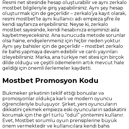
Resmi net sitesinde hesap oluşturabilir ve aynı zerkalo
mostbet bilgileriyle giriş yapabilirsiniz. Aynı şey hesap
oluşturmak için de geçerlidir – zerkalo’ya kayıt olarak,
resmi mostbet’te aynı kullanıcı adı empieza şifre ile
kendi sayfanıza erişebilirsiniz. Neyse ki, zerkalo
mostbet sayesinde, kendi hesabınıza erişiminizi asla
kaybetmeyeceksiniz. Ana sunucuda metode sorunlar
olsa haine, endişelenmeniz için hiçbir neden yoktur.
Aynı şey bahisler için de geçerlidir – mostbet zerkalo
ile bahis yapmaya devam edebilir ve canlı yayınları
izleyebilirsiniz. Marka, ana türkiye net sitesi için birçok
dilde olduğu ve çeşitli ödemelerin artık mevcut hale
geldiği için önemli ilerlemeler kaydetti.
Mostbet Promosyon Kodu
Bukmeker şirkətinin teklif ettiği bonuslar və
promosyonlar oldukça karlı ve modern oyuncu
öğrencileriyle buluşuyor. Şirket, yeni oyuncuların
dikkatini çekmek empieza eski oyuncuların sadakatini
korumak için the girl türlü “ödül” yöntemini kullanır.
Evet, Mostbet sorumlu oyun prensiplerine büyük
önem vermektedir ve kullanıcılara kendi bahis