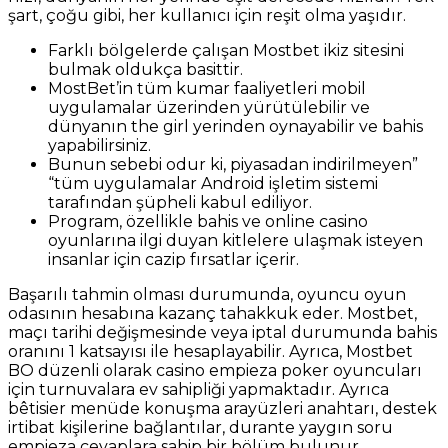
şart, çoğu gibi, her kullanıcı için reşit olma yaşıdır.
Farklı bölgelerde çalışan Mostbet ikiz sitesini
bulmak oldukça basittir.
MostBet’in tüm kumar faaliyetleri mobil
uygulamalar üzerinden yürütülebilir ve
dünyanın the girl yerinden oynayabilir ve bahis
yapabilirsiniz.
Bunun sebebi odur ki, piyasadan indirilmeyen”
“tüm uygulamalar Android işletim sistemi
tarafından şüpheli kabul ediliyor.
Program, özellikle bahis ve online casino
oyunlarına ilgi duyan kitlelere ulaşmak isteyen
insanlar için cazip fırsatlar içerir.
Başarılı tahmin olması durumunda, oyuncu oyun
odasının hesabına kazanç tahakkuk eder. Mostbet,
maçı tarihi değişmesinde veya iptal durumunda bahis
oranını 1 katsayısı ile hesaplayabilir. Ayrıca, Mostbet
BO düzenli olarak casino empieza poker oyuncuları
için turnuvalara ev sahipliği yapmaktadır. Ayrıca
bêtisier menüde konuşma arayüzleri anahtarı, destek
irtibat kişilerine bağlantılar, durante yaygın soru
empieza cevaplara sahip bir bölüm bulunur.