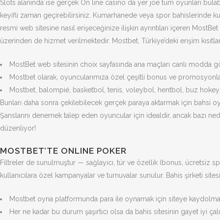
Slots alanında ise gerçek On line casino da yer joe tüm oyunları bulabi
keyifli zaman geçirebilirsiniz. Kumarhanede veya spor bahislerinde k
resmi web sitesine nasıl erişeceğinize ilişkin ayrıntıları içeren MostB
üzerinden de hizmet verilmektedir. Mostbet, Türkiye’deki erişim kısıtlam
MostBet web sitesinin choix sayfasında ana maçları canlı modda g
Mostbet olarak, oyuncularımıza özel çeşitli bonus ve promosyonl
Mostbet, balompié, basketbol, tenis, voleybol, hentbol, buz hokey
Bunları daha sonra çekilebilecek gerçek paraya aktarmak için bahsi o
Şanslarını denemek talep eden oyuncular için idealdir, ancak bazı ned
düzenliyor!
MOSTBET’TE ONLINE POKER
Filtreler de sunulmuştur — sağlayıcı, tür ve özellik (bonus, ücretsiz sp
kullanıcılara özel kampanyalar ve turnuvalar sunulur. Bahis şirketi site
Mostbet oyna platformunda para ile oynamak için siteye kaydolman
Her ne kadar bu durum şaşırtıcı olsa da bahis sitesinin gayet iyi çal