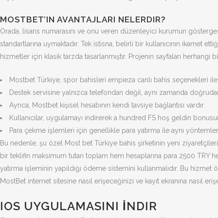
MOSTBET’IN AVANTAJLARI NELERDIR?
Orada, lisans numarasını ve onu veren düzenleyici kurumun göstergesini b
standartlarına uymaktadır. Tek istisna, belirli bir kullanıcının ikamet 
hizmetler için klasik tarzda tasarlanmıştır. Projenin sayfaları herhangi 
Mostbet Türkiye, spor bahisleri empieza canlı bahis seçenekleri ile
Destek servisine yalnızca telefondan değil, aynı zamanda doğrudan 
Ayrıca, Mostbet kişisel hesabının kendi tavsiye bağlantısı vardır.
Kullanıcılar, uygulamayı indirerek a hundred FS hoş geldin bonusun
Para çekme işlemleri için genellikle para yatırma ile aynı yöntemleri 
Bu nedenle, şu özel Most bet Türkiye bahis şirketinin yeni ziyaretçiler
bir teklifin maksimum tutarı toplam hem hesaplarına para 2500 TRY hem
yatırma işleminin yapıldığı ödeme sistemini kullanmalıdır. Bu hizmet
MostBet internet sitesine nasıl erişeceğinizi ve kayıt ekranına nasıl eri
IOS UYGULAMASINI İNDIR