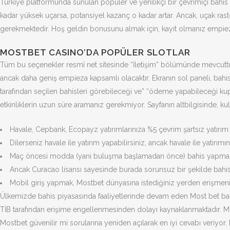
Türkiye platformunda sunulan popüler ve yenilikçi bir çevrimiçi bahis
kadar yüksek uçarsa, potansiyel kazanç o kadar artar. Ancak, uçak ra
gerekmektedir. Hoş geldin bonusunu almak için, kayıt olmanız empieza
MOSTBET CASINO’DA POPÜLER SLOTLAR
Tüm bu seçenekler resmî net sitesinde “İletişim” bölümünde mevcuttur
ancak daha geniş empieza kapsamlı olacaktır. Ekranın sol paneli, bahis
tarafından seçilen bahisleri görebileceği ve” “ödeme yapabileceği k
etkinliklerin uzun süre aramanız gerekmiyor. Sayfanın altbilgisinde, kul
Havale, Cepbank, Ecopayz yatırımlarınıza %5 çevrim şartsız yatırı
Dilerseniz havale ile yatırım yapabilirsiniz, ancak havale ile yatırımın a
Maç öncesi modda (yani buluşma başlamadan önce) bahis yapma fırsat
Ancak Curacao lisansı sayesinde burada sorunsuz bir şekilde bahis 
Mobil giriş yapmak, Mostbet dünyasına istediğiniz yerden erişmeni
Ülkemizde bahis piyasasında faaliyetlerinde devam eden Most bet bahis 
TİB tarafından erişime engellenmesinden dolayı kaynaklanmaktadır. Mos
Mostbet güvenilir mi sorularına yeniden açılarak en iyi cevabı veriyor