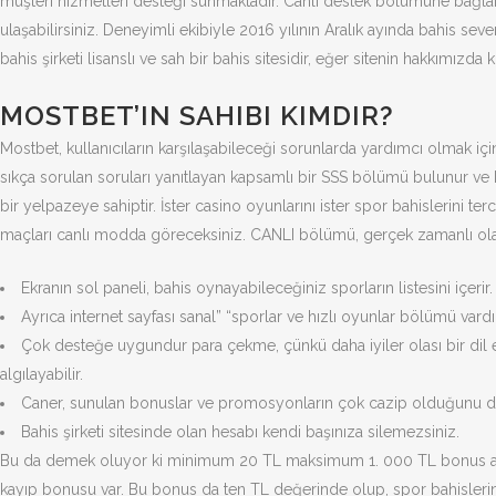
müşteri hizmetleri desteği sunmaktadır. Canlı destek bölümüne bağlanar
ulaşabilirsiniz. Deneyimli ekibiyle 2016 yılının Aralık ayında bahis sev
bahis şirketi lisanslı ve sah bir bahis sitesidir, eğer sitenin hakkımı
MOSTBET’IN SAHIBI KIMDIR?
Mostbet, kullanıcıların karşılaşabileceği sorunlarda yardımcı olmak iç
sıkça sorulan soruları yanıtlayan kapsamlı bir SSS bölümü bulunur ve 
bir yelpazeye sahiptir. İster casino oyunlarını ister spor bahislerini 
maçları canlı modda göreceksiniz. CANLI bölümü, gerçek zamanlı olarak 
Ekranın sol paneli, bahis oynayabileceğiniz sporların listesini içerir.
Ayrıca internet sayfası sanal” “sporlar ve hızlı oyunlar bölümü vardır
Çok desteğe uygundur para çekme, çünkü daha iyiler olası bir dil
algılayabilir.
Caner, sunulan bonuslar ve promosyonların çok cazip olduğunu dil
Bahis şirketi sitesinde olan hesabı kendi başınıza silemezsiniz.
Bu da demek oluyor ki minimum 20 TL maksimum 1. 000 TL bonus alınab
kayıp bonusu var. Bu bonus da ten TL değerinde olup, spor bahislerind