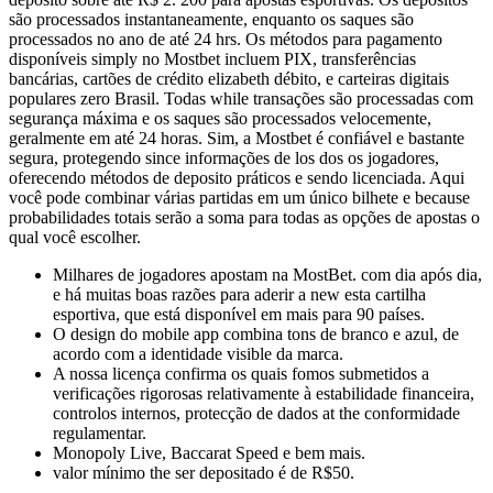
são processados instantaneamente, enquanto os saques são
processados no ano de até 24 hrs. Os métodos para pagamento
disponíveis simply no Mostbet incluem PIX, transferências
bancárias, cartões de crédito elizabeth débito, e carteiras digitais
populares zero Brasil. Todas while transações são processadas com
segurança máxima e os saques são processados velocemente,
geralmente em até 24 horas. Sim, a Mostbet é confiável e bastante
segura, protegendo since informações de los dos os jogadores,
oferecendo métodos de deposito práticos e sendo licenciada. Aqui
você pode combinar várias partidas em um único bilhete e because
probabilidades totais serão a soma para todas as opções de apostas o
qual você escolher.
Milhares de jogadores apostam na MostBet. com dia após dia,
e há muitas boas razões para aderir a new esta cartilha
esportiva, que está disponível em mais para 90 países.
O design do mobile app combina tons de branco e azul, de
acordo com a identidade visible da marca.
A nossa licença confirma os quais fomos submetidos a
verificações rigorosas relativamente à estabilidade financeira,
controlos internos, protecção de dados at the conformidade
regulamentar.
Monopoly Live, Baccarat Speed e bem mais.
valor mínimo the ser depositado é de R$50.