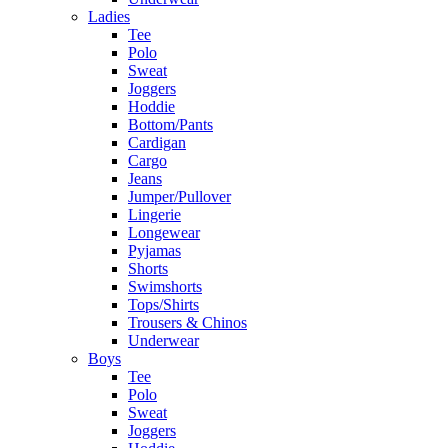
Ladies
Tee
Polo
Sweat
Joggers
Hoddie
Bottom/Pants
Cardigan
Cargo
Jeans
Jumper/Pullover
Lingerie
Longewear
Pyjamas
Shorts
Swimshorts
Tops/Shirts
Trousers & Chinos
Underwear
Boys
Tee
Polo
Sweat
Joggers