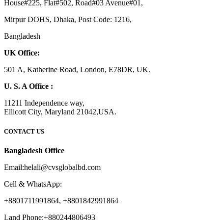
House#225, Flat#502, Road#03 Avenue#01,
Mirpur DOHS, Dhaka, Post Code: 1216,
Bangladesh
UK Office:
501 A, Katherine Road, London, E78DR, UK.
U. S. A Office :
11211 Independence way,
Ellicott City, Maryland 21042,USA.
CONTACT US
Bangladesh Office
Email:helali@cvsglobalbd.com
Cell & WhatsApp:
+8801711991864, +8801842991864
Land Phone:+880244806493