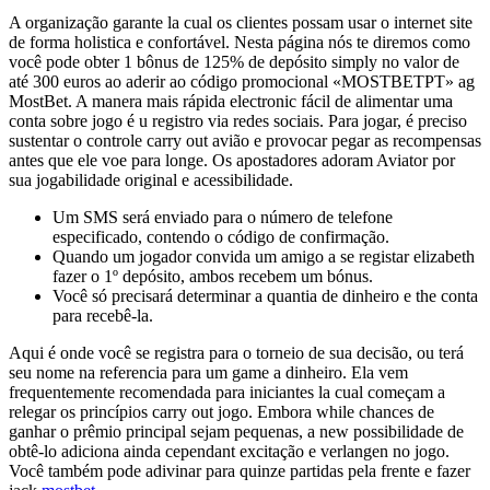
A organização garante la cual os clientes possam usar o internet site
de forma holistica e confortável. Nesta página nós te diremos como
você pode obter 1 bônus de 125% de depósito simply no valor de
até 300 euros ao aderir ao código promocional «MOSTBETPT» ag
MostBet. A manera mais rápida electronic fácil de alimentar uma
conta sobre jogo é u registro via redes sociais. Para jogar, é preciso
sustentar o controle carry out avião e provocar pegar as recompensas
antes que ele voe para longe. Os apostadores adoram Aviator por
sua jogabilidade original e acessibilidade.
Um SMS será enviado para o número de telefone
especificado, contendo o código de confirmação.
Quando um jogador convida um amigo a se registar elizabeth
fazer o 1º depósito, ambos recebem um bónus.
Você só precisará determinar a quantia de dinheiro e the conta
para recebê-la.
Aqui é onde você se registra para o torneio de sua decisão, ou terá
seu nome na referencia para um game a dinheiro. Ela vem
frequentemente recomendada para iniciantes la cual começam a
relegar os princípios carry out jogo. Embora while chances de
ganhar o prêmio principal sejam pequenas, a new possibilidade de
obtê-lo adiciona ainda cependant excitação e verlangen no jogo.
Você também pode adivinar para quinze partidas pela frente e fazer