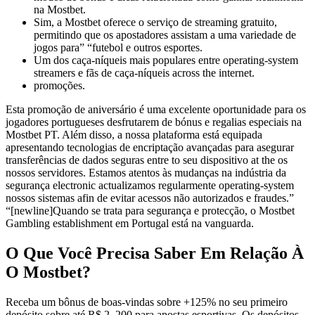
na Mostbet.
Sim, a Mostbet oferece o serviço de streaming gratuito,
permitindo que os apostadores assistam a uma variedade de
jogos para” “futebol e outros esportes.
Um dos caça-níqueis mais populares entre operating-system
streamers e fãs de caça-níqueis across the internet.
promoções.
Esta promoção de aniversário é uma excelente oportunidade para os
jogadores portugueses desfrutarem de bónus e regalias especiais na
Mostbet PT. Além disso, a nossa plataforma está equipada
apresentando tecnologias de encriptação avançadas para asegurar
transferências de dados seguras entre to seu dispositivo at the os
nossos servidores. Estamos atentos às mudanças na indústria da
segurança electronic actualizamos regularmente operating-system
nossos sistemas afin de evitar acessos não autorizados e fraudes.”
“[newline]Quando se trata para segurança e protecção, o Mostbet
Gambling establishment em Portugal está na vanguarda.
O Que Você Precisa Saber Em Relação À
O Mostbet?
Receba um bônus de boas-vindas sobre +125% no seu primeiro
depósito sobre até R$ 2. 200 para apostas esportivas. Os depósitos