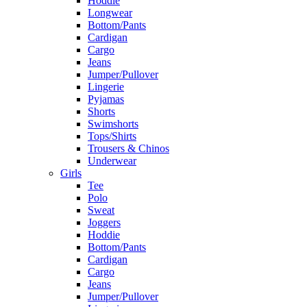
Hoddie
Longwear
Bottom/Pants
Cardigan
Cargo
Jeans
Jumper/Pullover
Lingerie
Pyjamas
Shorts
Swimshorts
Tops/Shirts
Trousers & Chinos
Underwear
Girls
Tee
Polo
Sweat
Joggers
Hoddie
Bottom/Pants
Cardigan
Cargo
Jeans
Jumper/Pullover