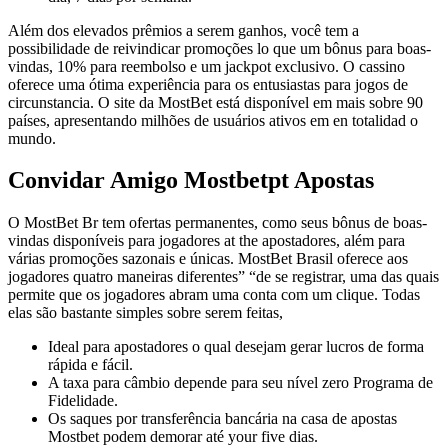
Além dos elevados prêmios a serem ganhos, você tem a
possibilidade de reivindicar promoções lo que um bônus para boas-
vindas, 10% para reembolso e um jackpot exclusivo. O cassino
oferece uma ótima experiência para os entusiastas para jogos de
circunstancia. O site da MostBet está disponível em mais sobre 90
países, apresentando milhões de usuários ativos em en totalidad o
mundo.
Convidar Amigo Mostbetpt Apostas
O MostBet Br tem ofertas permanentes, como seus bônus de boas-
vindas disponíveis para jogadores at the apostadores, além para
várias promoções sazonais e únicas. MostBet Brasil oferece aos
jogadores quatro maneiras diferentes” “de se registrar, uma das quais
permite que os jogadores abram uma conta com um clique. Todas
elas são bastante simples sobre serem feitas,
Ideal para apostadores o qual desejam gerar lucros de forma
rápida e fácil.
A taxa para câmbio depende para seu nível zero Programa de
Fidelidade.
Os saques por transferência bancária na casa de apostas
Mostbet podem demorar até your five dias.