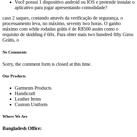
Você possui 1 dispositivo android ou IOS e pretende instalar o
aplicativo para jogar apresentando comodidade?
caso 2 saques, contando através da verificação de segurança, o
processamento leva, no máximo, seventy two horas. O ganho
máximo com while rodadas grátis é de R$500 assim como o
requisito de skidding é 60x. Para obter mais two hundred fifty Giros
Grátis, o
No Comments
Sorry, the comment form is closed at this time.
Our Products
Garments Products
Handicraft
Leather Items
Custom Uniform
Where We Are
Bangladesh Office: