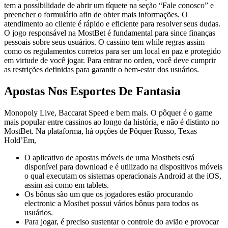
tem a possibilidade de abrir um tíquete na seção “Fale conosco” e
preencher o formulário afin de obter mais informações. O
atendimento ao cliente é rápido e eficiente para resolver seus dudas.
O jogo responsável na MostBet é fundamental para since finanças
pessoais sobre seus usuários. O cassino tem while regras assim
como os regulamentos corretos para ser um local en paz e protegido
em virtude de você jogar. Para entrar no orden, você deve cumprir
as restrições definidas para garantir o bem-estar dos usuários.
Apostas Nos Esportes De Fantasia
Monopoly Live, Baccarat Speed e bem mais. O pôquer é o game
mais popular entre cassinos ao longo da história, e não é distinto no
MostBet. Na plataforma, há opções de Pôquer Russo, Texas
Hold’Em,
O aplicativo de apostas móveis de uma Mostbets está
disponível para download e é utilizado na dispositivos móveis
o qual executam os sistemas operacionais Android at the iOS,
assim asi como em tablets.
Os bônus são um que os jogadores estão procurando
electronic a Mostbet possui vários bônus para todos os
usuários.
Para jogar, é preciso sustentar o controle do avião e provocar