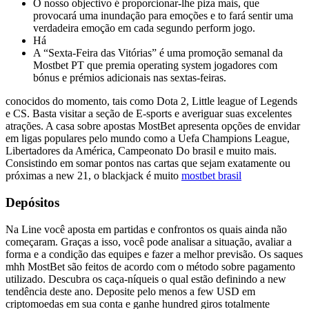
O nosso objectivo é proporcionar-lhe piza mais, que
provocará uma inundação para emoções e to fará sentir uma
verdadeira emoção em cada segundo perform jogo.
Há
A “Sexta-Feira das Vitórias” é uma promoção semanal da
Mostbet PT que premia operating system jogadores com
bónus e prémios adicionais nas sextas-feiras.
conocidos do momento, tais como Dota 2, Little league of Legends
e CS. Basta visitar a seção de E-sports e averiguar suas excelentes
atrações. A casa sobre apostas MostBet apresenta opções de envidar
em ligas populares pelo mundo como a Uefa Champions League,
Libertadores da América, Campeonato Do brasil e muito mais.
Consistindo em somar pontos nas cartas que sejam exatamente ou
próximas a new 21, o blackjack é muito
mostbet brasil
Depósitos
Na Line você aposta em partidas e confrontos os quais ainda não
começaram. Graças a isso, você pode analisar a situação, avaliar a
forma e a condição das equipes e fazer a melhor previsão. Os saques
mhh MostBet são feitos de acordo com o método sobre pagamento
utilizado. Descubra os caça-níqueis o qual estão definindo a new
tendência deste ano. Deposite pelo menos a few USD em
criptomoedas em sua conta e ganhe hundred giros totalmente