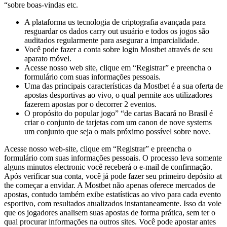
“sobre boas-vindas etc.
A plataforma us tecnologia de criptografia avançada para
resguardar os dados carry out usuário e todos os jogos são
auditados regularmente para asegurar a imparcialidade.
Você pode fazer a conta sobre login Mostbet através de seu
aparato móvel.
Acesse nosso web site, clique em “Registrar” e preencha o
formulário com suas informações pessoais.
Uma das principais características da Mostbet é a sua oferta de
apostas desportivas ao vivo, o qual permite aos utilizadores
fazerem apostas por o decorrer 2 eventos.
O propósito do popular jogo” “de cartas Bacará no Brasil é
criar o conjunto de tarjetas com um canon de nove systems
um conjunto que seja o mais próximo possível sobre nove.
Acesse nosso web-site, clique em “Registrar” e preencha o
formulário com suas informações pessoais. O processo leva somente
alguns minutos electronic você receberá o e-mail de confirmação.
Após verificar sua conta, você já pode fazer seu primeiro depósito at
the começar a envidar. A Mostbet não apenas oferece mercados de
apostas, contudo também exibe estatísticas ao vivo para cada evento
esportivo, com resultados atualizados instantaneamente. Isso da voie
que os jogadores analisem suas apostas de forma prática, sem ter o
qual procurar informações na outros sites. Você pode apostar antes