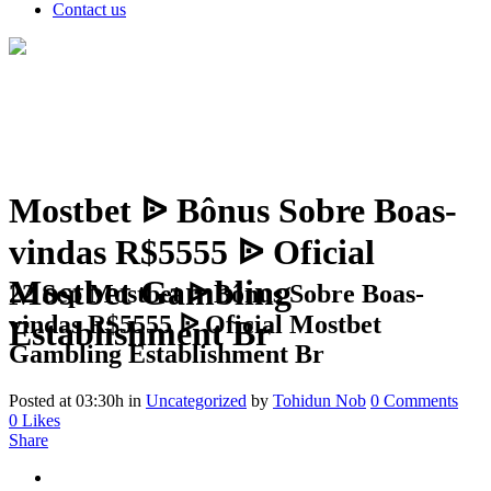
Contact us
Mostbet ᐉ Bônus Sobre Boas-
vindas R$5555 ᐉ Oficial
Mostbet Gambling
22 Sep
Mostbet ᐉ Bônus Sobre Boas-
vindas R$5555 ᐉ Oficial Mostbet
Establishment Br
Gambling Establishment Br
Posted at 03:30h
in
Uncategorized
by
Tohidun Nob
0 Comments
0
Likes
Share