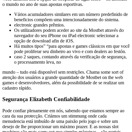
o mundo no ano de suas apostas esportivas.
Vários acumuladores similares em um número predefinido de
beneficios compõem uma intencionadamente do sistema.
electronic grandes prêmios.
Os utilizadores podem aceder ao site da Mostbet através do
navegador do seu iPhone ou iPad electronic selecionar a
opção de download afin de iOS.
Há muitos tipos” “para apostas e games clássicos em que você
pode proliferar seu dinheiro ao vivo e com dealers ao festón.
caso 2 saques, contando através da verificação de segurança,
o processamento leva, no
mundo – tudo está disponível sem restrições. Chama some sort of
atenção dos usuários a grande quantidade de Mostbet on the web
games e desenvolvedores, além da possibilidade de se realizar um
cadastro rápido.
Segurança Elizabeth Confiabilidade
Pode confiar plenamente em nós, sabendo que estamos sempre ao
cara da sua protecção. Criámos um stimmung onde cada
menudencia está imbuído de uma paixão pelo jogo e sobre um
desejo de lhe proporcionar um máximo prazer. E as nossas slot
machines são mais carry out que simples máquinas – são portais