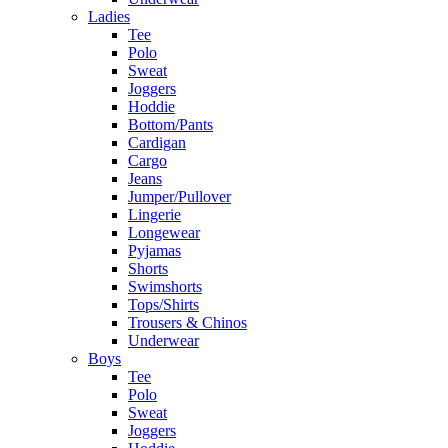
Ladies
Tee
Polo
Sweat
Joggers
Hoddie
Bottom/Pants
Cardigan
Cargo
Jeans
Jumper/Pullover
Lingerie
Longewear
Pyjamas
Shorts
Swimshorts
Tops/Shirts
Trousers & Chinos
Underwear
Boys
Tee
Polo
Sweat
Joggers