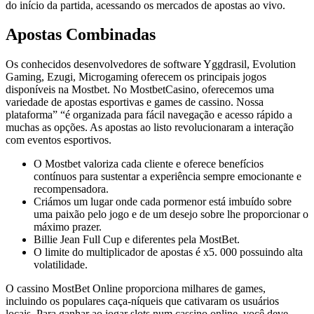
do início da partida, acessando os mercados de apostas ao vivo.
Apostas Combinadas
Os conhecidos desenvolvedores de software Yggdrasil, Evolution
Gaming, Ezugi, Microgaming oferecem os principais jogos
disponíveis na Mostbet. No MostbetCasino, oferecemos uma
variedade de apostas esportivas e games de cassino. Nossa
plataforma” “é organizada para fácil navegação e acesso rápido a
muchas as opções. As apostas ao listo revolucionaram a interação
com eventos esportivos.
O Mostbet valoriza cada cliente e oferece benefícios
contínuos para sustentar a experiência sempre emocionante e
recompensadora.
Criámos um lugar onde cada pormenor está imbuído sobre
uma paixão pelo jogo e de um desejo sobre lhe proporcionar o
máximo prazer.
Billie Jean Full Cup e diferentes pela MostBet.
O limite do multiplicador de apostas é х5. 000 possuindo alta
volatilidade.
O cassino MostBet Online proporciona milhares de games,
incluindo os populares caça-níqueis que cativaram os usuários
locais. Para ganhar ao jogar slots num cassino online, você deve