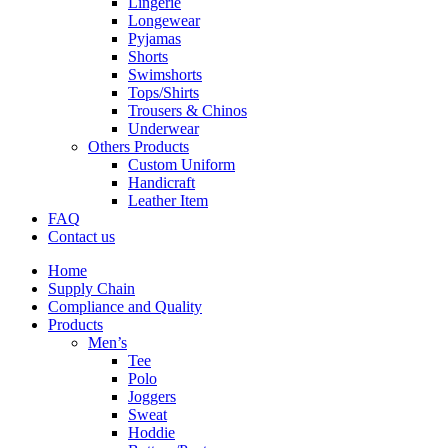
Lingerie
Longewear
Pyjamas
Shorts
Swimshorts
Tops/Shirts
Trousers & Chinos
Underwear
Others Products
Custom Uniform
Handicraft
Leather Item
FAQ
Contact us
Home
Supply Chain
Compliance and Quality
Products
Men’s
Tee
Polo
Joggers
Sweat
Hoddie