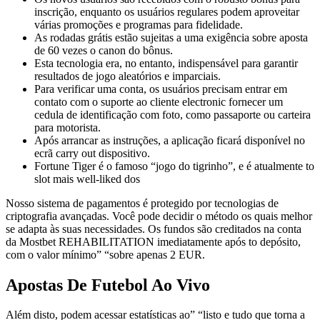
inscrição, enquanto os usuários regulares podem aproveitar
várias promoções e programas para fidelidade.
As rodadas grátis estão sujeitas a uma exigência sobre aposta
de 60 vezes o canon do bônus.
Esta tecnologia era, no entanto, indispensável para garantir
resultados de jogo aleatórios e imparciais.
Para verificar uma conta, os usuários precisam entrar em
contato com o suporte ao cliente electronic fornecer um
cedula de identificação com foto, como passaporte ou carteira
para motorista.
Após arrancar as instruções, a aplicação ficará disponível no
ecrã carry out dispositivo.
Fortune Tiger é o famoso “jogo do tigrinho”, e é atualmente to
slot mais well-liked dos
Nosso sistema de pagamentos é protegido por tecnologias de
criptografia avançadas. Você pode decidir o método os quais melhor
se adapta às suas necessidades. Os fundos são creditados na conta
da Mostbet REHABILITATION imediatamente após to depósito,
com o valor mínimo” “sobre apenas 2 EUR.
Apostas De Futebol Ao Vivo
Além disto, podem acessar estatísticas ao” “listo e tudo que torna a