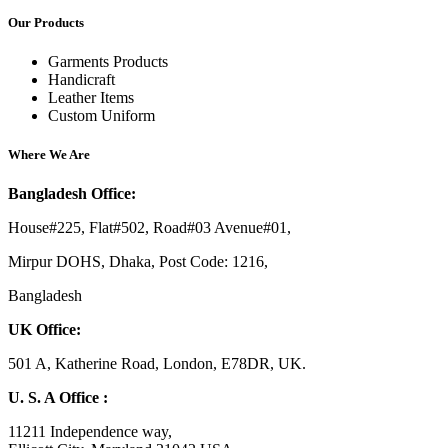
Our Products
Garments Products
Handicraft
Leather Items
Custom Uniform
Where We Are
Bangladesh Office:
House#225, Flat#502, Road#03 Avenue#01,
Mirpur DOHS, Dhaka, Post Code: 1216,
Bangladesh
UK Office:
501 A, Katherine Road, London, E78DR, UK.
U. S. A Office :
11211 Independence way,