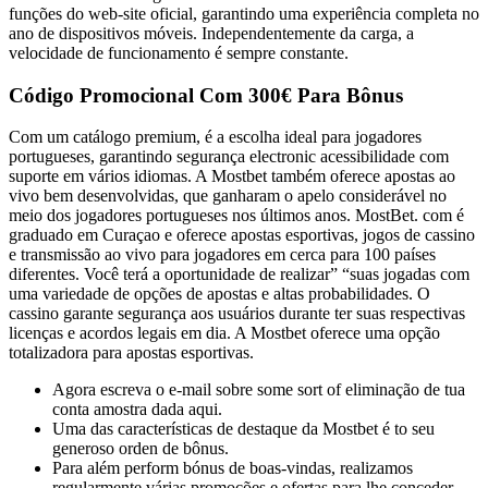
funções do web-site oficial, garantindo uma experiência completa no
ano de dispositivos móveis. Independentemente da carga, a
velocidade de funcionamento é sempre constante.
Código Promocional Com 300€ Para Bônus
Com um catálogo premium, é a escolha ideal para jogadores
portugueses, garantindo segurança electronic acessibilidade com
suporte em vários idiomas. A Mostbet também oferece apostas ao
vivo bem desenvolvidas, que ganharam o apelo considerável no
meio dos jogadores portugueses nos últimos anos. MostBet. com é
graduado em Curaçao e oferece apostas esportivas, jogos de cassino
e transmissão ao vivo para jogadores em cerca para 100 países
diferentes. Você terá a oportunidade de realizar” “suas jogadas com
uma variedade de opções de apostas e altas probabilidades. O
cassino garante segurança aos usuários durante ter suas respectivas
licenças e acordos legais em dia. A Mostbet oferece uma opção
totalizadora para apostas esportivas.
Agora escreva o e-mail sobre some sort of eliminação de tua
conta amostra dada aqui.
Uma das características de destaque da Mostbet é to seu
generoso orden de bônus.
Para além perform bónus de boas-vindas, realizamos
regularmente várias promoções e ofertas para lhe conceder