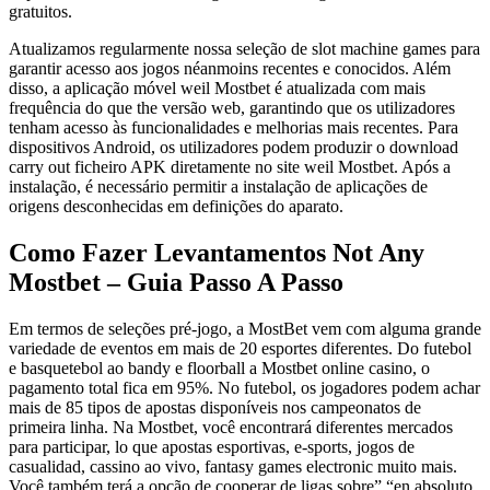
gratuitos.
Atualizamos regularmente nossa seleção de slot machine games para
garantir acesso aos jogos néanmoins recentes e conocidos. Além
disso, a aplicação móvel weil Mostbet é atualizada com mais
frequência do que the versão web, garantindo que os utilizadores
tenham acesso às funcionalidades e melhorias mais recentes. Para
dispositivos Android, os utilizadores podem produzir o download
carry out ficheiro APK diretamente no site weil Mostbet. Após a
instalação, é necessário permitir a instalação de aplicações de
origens desconhecidas em definições do aparato.
Como Fazer Levantamentos Not Any
Mostbet – Guia Passo A Passo
Em termos de seleções pré-jogo, a MostBet vem com alguma grande
variedade de eventos em mais de 20 esportes diferentes. Do futebol
e basquetebol ao bandy e floorball a Mostbet online casino, o
pagamento total fica em 95%. No futebol, os jogadores podem achar
mais de 85 tipos de apostas disponíveis nos campeonatos de
primeira linha. Na Mostbet, você encontrará diferentes mercados
para participar, lo que apostas esportivas, e-sports, jogos de
casualidad, cassino ao vivo, fantasy games electronic muito mais.
Você também terá a opção de cooperar de ligas sobre” “en absoluto