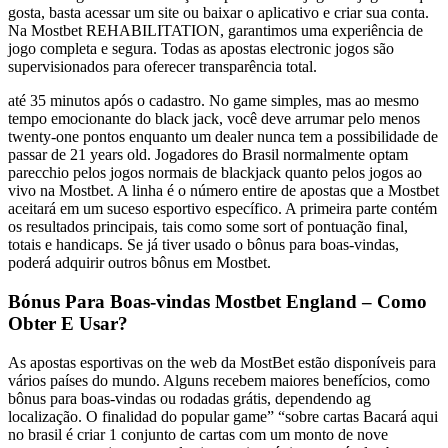
gosta, basta acessar um site ou baixar o aplicativo e criar sua conta.
Na Mostbet REHABILITATION, garantimos uma experiência de
jogo completa e segura. Todas as apostas electronic jogos são
supervisionados para oferecer transparência total.
até 35 minutos após o cadastro. No game simples, mas ao mesmo
tempo emocionante do black jack, você deve arrumar pelo menos
twenty-one pontos enquanto um dealer nunca tem a possibilidade de
passar de 21 years old. Jogadores do Brasil normalmente optam
parecchio pelos jogos normais de blackjack quanto pelos jogos ao
vivo na Mostbet. A linha é o número entire de apostas que a Mostbet
aceitará em um suceso esportivo específico. A primeira parte contém
os resultados principais, tais como some sort of pontuação final,
totais e handicaps. Se já tiver usado o bônus para boas-vindas,
poderá adquirir outros bônus em Mostbet.
Bónus Para Boas-vindas Mostbet England – Como
Obter E Usar?
As apostas esportivas on the web da MostBet estão disponíveis para
vários países do mundo. Alguns recebem maiores benefícios, como
bônus para boas-vindas ou rodadas grátis, dependendo ag
localização. O finalidad do popular game” “sobre cartas Bacará aqui
no brasil é criar 1 conjunto de cartas com um monto de nove