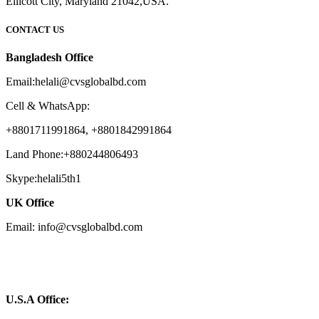
Ellicott City, Maryland 21042,USA.
CONTACT US
Bangladesh Office
Email:helali@cvsglobalbd.com
Cell & WhatsApp:
+8801711991864, +8801842991864
Land Phone:+880244806493
Skype:helali5th1
UK Office
Email: info@cvsglobalbd.com
U.S.A Office: