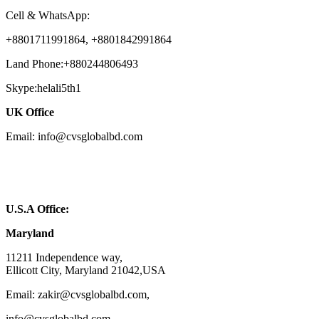
Cell & WhatsApp:
+8801711991864, +8801842991864
Land Phone:+880244806493
Skype:helali5th1
UK Office
Email: info@cvsglobalbd.com
U.S.A Office:
Maryland
11211 Independence way,
Ellicott City, Maryland 21042,USA
Email: zakir@cvsglobalbd.com,
info@cvsglobalbd.com