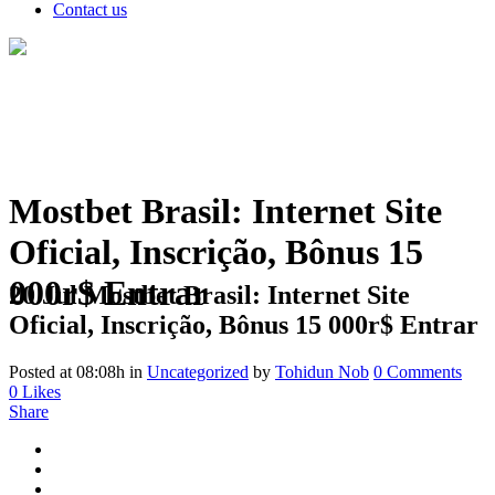
Contact us
Mostbet Brasil: Internet Site
Oficial, Inscrição, Bônus 15
000r$ Entrar
20 Jul
Mostbet Brasil: Internet Site
Oficial, Inscrição, Bônus 15 000r$ Entrar
Posted at 08:08h
in
Uncategorized
by
Tohidun Nob
0 Comments
0
Likes
Share