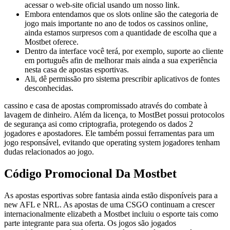
acessar o web-site oficial usando um nosso link.
Embora entendamos que os slots online são the categoria de
jogo mais importante no ano de todos os cassinos online,
ainda estamos surpresos com a quantidade de escolha que a
Mostbet oferece.
Dentro da interface você terá, por exemplo, suporte ao cliente
em português afin de melhorar mais ainda a sua experiência
nesta casa de apostas esportivas.
Ali, dê permissão pro sistema prescribir aplicativos de fontes
desconhecidas.
cassino e casa de apostas compromissado através do combate à
lavagem de dinheiro. Além da licença, to MostBet possui protocolos
de segurança asi como criptografia, protegendo os dados 2
jogadores e apostadores. Ele também possui ferramentas para um
jogo responsável, evitando que operating system jogadores tenham
dudas relacionados ao jogo.
Código Promocional Da Mostbet
As apostas esportivas sobre fantasia ainda estão disponíveis para a
new AFL e NRL. As apostas de uma CSGO continuam a crescer
internacionalmente elizabeth a Mostbet incluiu o esporte tais como
parte integrante para sua oferta. Os jogos são jogados