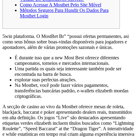
Como Acessar A Mostbet Pelo Site Móvel
Métodos Seguros Para Hundir Os Dados Para
Mostbet Login
5win plataforma. O MostBet Br” “possui ofertas permanentes, asi
como seus bônus sobre boas-vindas disponíveis para jogadores e
apostadores, além de várias promoções sazonais e únicas.
É durante isso que a new Most Best oferece diferentes
campeonatos, torneios e mercados internacionais.
Uma partida os quais seja interessante também pode ser
encontrada na barra de busca.
explorar suas perfectas atrações.
Na Mostbet, você pode fazer vários pagamentos,
transferências bancárias padrão, e-wallets elizabeth moedas
criptográficas.
A secção de casino ao vivo da Mostbet oferece mesas de roleta,
blackjack, baccarat e poker apresentando dealers reais, transmitidos
em alta definição. Os jogos “Live” são destacados apresentando
etiquetas verdes elizabeth incluem títulos buscados como “Lightning
Roulette”, “Speed Baccarat” at the “Dragon Tiger”. A interatividade
e while estatísticas em tempo real criam alguma experiência imersiva