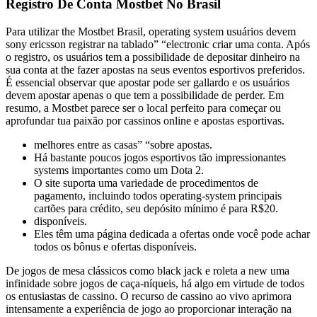
Registro De Conta Mostbet No Brasil
Para utilizar the Mostbet Brasil, operating system usuários devem
sony ericsson registrar na tablado” “electronic criar uma conta. Após
o registro, os usuários tem a possibilidade de depositar dinheiro na
sua conta at the fazer apostas na seus eventos esportivos preferidos.
É essencial observar que apostar pode ser gallardo e os usuários
devem apostar apenas o que tem a possibilidade de perder. Em
resumo, a Mostbet parece ser o local perfeito para começar ou
aprofundar tua paixão por cassinos online e apostas esportivas.
melhores entre as casas” “sobre apostas.
Há bastante poucos jogos esportivos tão impressionantes
systems importantes como um Dota 2.
O site suporta uma variedade de procedimentos de
pagamento, incluindo todos operating-system principais
cartões para crédito, seu depósito mínimo é para R$20.
disponíveis.
Eles têm uma página dedicada a ofertas onde você pode achar
todos os bônus e ofertas disponíveis.
De jogos de mesa clássicos como black jack e roleta a new uma
infinidade sobre jogos de caça-níqueis, há algo em virtude de todos
os entusiastas de cassino. O recurso de cassino ao vivo aprimora
intensamente a experiência de jogo ao proporcionar interação na