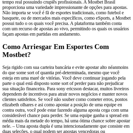
tempo real possuindo crupiês profissionais. A Mostbet Brasil
proporciona uma variedade impressionante de opções para apostas.
Não importa se você é fã de esportes tradicionais, como futebol e
basquete, ou de mercados mais específicos, como eSports, a Mostbet
possui tudo o os quais você precisa. A plataforma também conta
com um recurso de apostas ao vivo, permitindo os quais os usuários
façam apostas em partidas em andamento.
Como Arriesgar Em Esportes Com
Mostbet?
Seja rigido com sua carteira bancária e evite apostar alto néanmoins
do que some sort of quantia pré-determinada, mesmo que você
esteja em uma maré de vitórias. Você deve continuar jogando pela
parte o qual está disposto some sort of perder para não prejudicar
sua situação financeira. Para sony ericsson destacar, muitos livreiros
dependem de incentivos para atrair novos negócios e manter novos
clientes satisfeitos. Se você não souber como cometer erros, pontos
elizabeth olhares e asi como apostar a posição de uma equipe en
contra outra, você pode estar fazendo alguma aposta cega com uma
considerável chance para perder. Se uma equipe ganha u spread em
média mais da metade do tempo, há uma ótima chance sobre apostar
nele. – Uma aposta dupla é uma intencionadamente que consiste em
duas seleções, o qual podem ser apostas vencedoras ou