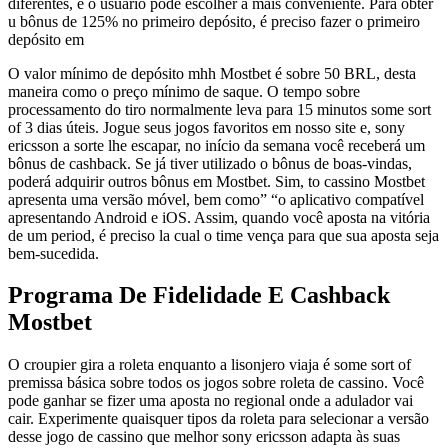
diferentes, e o usuário pode escolher a mais conveniente. Para obter
u bônus de 125% no primeiro depósito, é preciso fazer o primeiro
depósito em
O valor mínimo de depósito mhh Mostbet é sobre 50 BRL, desta
maneira como o preço mínimo de saque. O tempo sobre
processamento do tiro normalmente leva para 15 minutos some sort
of 3 dias úteis. Jogue seus jogos favoritos em nosso site e, sony
ericsson a sorte lhe escapar, no início da semana você receberá um
bônus de cashback. Se já tiver utilizado o bônus de boas-vindas,
poderá adquirir outros bônus em Mostbet. Sim, to cassino Mostbet
apresenta uma versão móvel, bem como” “o aplicativo compatível
apresentando Android e iOS. Assim, quando você aposta na vitória
de um period, é preciso la cual o time vença para que sua aposta seja
bem-sucedida.
Programa De Fidelidade E Cashback
Mostbet
O croupier gira a roleta enquanto a lisonjero viaja é some sort of
premissa básica sobre todos os jogos sobre roleta de cassino. Você
pode ganhar se fizer uma aposta no regional onde a adulador vai
cair. Experimente quaisquer tipos da roleta para selecionar a versão
desse jogo de cassino que melhor sony ericsson adapta às suas