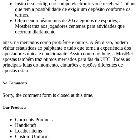
Insira esse código no campo electronic você receberá 1 bônus,
que tem a possibilidade de exigir um depósito conforme os
termos.
Oferecendo néanmoins de 20 categorias de esportes, a
Mostbet traz aos jogadores centenas para atividades que
ocorrem diariamente.
lutas, na mercados como problème e outros. Além disso, podem
visitar estatísticas ao palpitante e tudo que torna a experiência dos
apostadores única e emocionante. Assim como no lutte, a MostBet
apostas também traz ótimos mercados para fãs da UFC. Todas as
principais lutas do momento, cinturões e opções diferentes de
apostas estão
No Comments
Sorry, the comment form is closed at this time.
Our Products
Garments Products
Handicraft
Leather Items
Custom Uniform