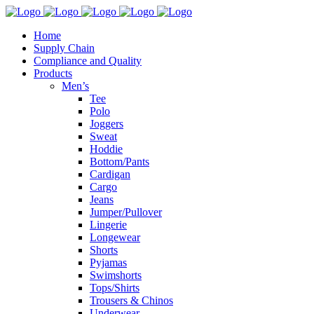
Home
Supply Chain
Compliance and Quality
Products
Men’s
Tee
Polo
Joggers
Sweat
Hoddie
Bottom/Pants
Cardigan
Cargo
Jeans
Jumper/Pullover
Lingerie
Longewear
Shorts
Pyjamas
Swimshorts
Tops/Shirts
Trousers & Chinos
Underwear