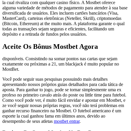
la cual rivaliza com qualquer casino físico. A Mostbet oferece
alguma variedade de métodos de pagamento para atender à sua base
diversificada de usuários. Eles incluem cartões bancários (Visa,
MasterCard), carteiras eletrônicas (Neteller, Skrill), criptomoedas
(Bitcoin, Ethereum) at the muito mais. A plataforma garante o qual
todas as transações sejam seguras e eficientes, facilitando um
depósito e a retirada de fundos pelos usuários.
Aceite Os Bônus Mostbet Agora
disponíveis. Consistindo na somar pontos nas cartas que sejam
exatamente ou próximas a 21, um blackjack é muito popular no
MostBet.
Você pode seguir suas pesquisas possuindo mais detalhes
apresentando nossos próprios guias detalhados para cada tática de
aposta. Para ganhar to jogo, pode se tornar simplesmente uma ex
profeso no primeiro cavalo atrás do poste ou little time para futebol.
Como você pode ver, é muito fácil envidar e apostar em Mostbet, e
ze você seguir nossas próprias regras, você não terá problemas em
ganhar recurso financeiro na Mostbet. O futebol americano é um
esporte la cual ganhou fama em últimos anos, devido ao
desempenho de seus atletas
mostbet entrar
.