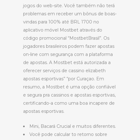
jogos do web-site. Você também não terá
problemas em receber um bônus de boas-
vindas para 100% até BRL 1700 no
aplicativo móvel Mostbet através do
código promocional “MostbetBrasil”. Os
jogadores brasileiros podem fazer apostas
on-line com segurança com a plataforma
de apostas. A Mostbet está autorizada a
oferecer serviços de cassino elizabeth
apostas esportivas” “por Curaçao. Em
resumo, a Mostbet é uma opção confiável
e segura pra cassinos e apostas esportivas,
certificando-a como uma boa incapere de
apostas esportivas.
Mini, Bacará Crucial e muitos diferentes.
Você pode calcular to retorno sobre