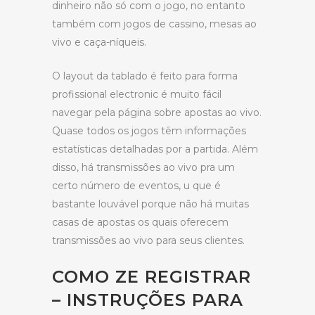
dinheiro não só com o jogo, no entanto
também com jogos de cassino, mesas ao
vivo e caça-níqueis.
O layout da tablado é feito para forma
profissional electronic é muito fácil
navegar pela página sobre apostas ao vivo.
Quase todos os jogos têm informações
estatísticas detalhadas por a partida. Além
disso, há transmissões ao vivo pra um
certo número de eventos, u que é
bastante louvável porque não há muitas
casas de apostas os quais oferecem
transmissões ao vivo para seus clientes.
COMO ZE REGISTRAR
– INSTRUÇÕES PARA