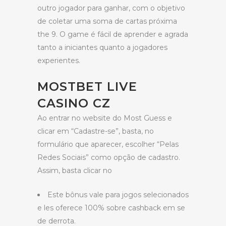
outro jogador para ganhar, com o objetivo
de coletar uma soma de cartas próxima
the 9. O game é fácil de aprender e agrada
tanto a iniciantes quanto a jogadores
experientes.
MOSTBET LIVE
CASINO CZ
Ao entrar no website do Most Guess e
clicar em “Cadastre-se”, basta, no
formulário que aparecer, escolher “Pelas
Redes Sociais” como opção de cadastro.
Assim, basta clicar no
Este bônus vale para jogos selecionados
e les oferece 100% sobre cashback em se
de derrota.