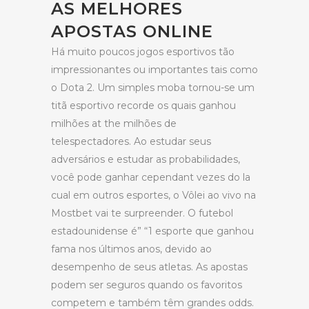
AS MELHORES
APOSTAS ONLINE
Há muito poucos jogos esportivos tão
impressionantes ou importantes tais como
o Dota 2. Um simples moba tornou-se um
titã esportivo recorde os quais ganhou
milhões at the milhões de
telespectadores. Ao estudar seus
adversários e estudar as probabilidades,
você pode ganhar cependant vezes do la
cual em outros esportes, o Vôlei ao vivo na
Mostbet vai te surpreender. O futebol
estadounidense é” “1 esporte que ganhou
fama nos últimos anos, devido ao
desempenho de seus atletas. As apostas
podem ser seguros quando os favoritos
competem e também têm grandes odds.