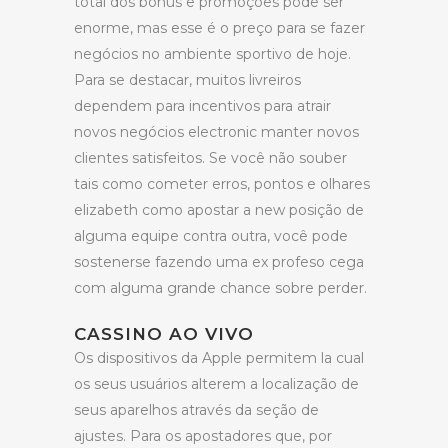
total dos bônus e promoções pode ser
enorme, mas esse é o preço para se fazer
negócios no ambiente sportivo de hoje.
Para se destacar, muitos livreiros
dependem para incentivos para atrair
novos negócios electronic manter novos
clientes satisfeitos. Se você não souber
tais como cometer erros, pontos e olhares
elizabeth como apostar a new posição de
alguma equipe contra outra, você pode
sostenerse fazendo uma ex profeso cega
com alguma grande chance sobre perder.
CASSINO AO VIVO
Os dispositivos da Apple permitem la cual
os seus usuários alterem a localização de
seus aparelhos através da seção de
ajustes. Para os apostadores que, por