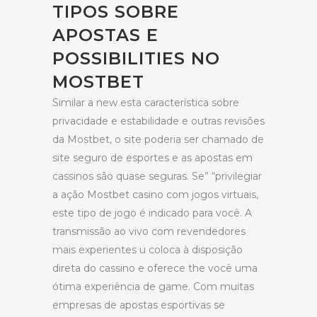
TIPOS SOBRE
APOSTAS E
POSSIBILITIES NO
MOSTBET
Similar a new esta característica sobre
privacidade e estabilidade e outras revisões
da Mostbet, o site poderia ser chamado de
site seguro de esportes e as apostas em
cassinos são quase seguras. Se” “privilegiar
a ação Mostbet casino com jogos virtuais,
este tipo de jogo é indicado para você. A
transmissão ao vivo com revendedores
mais experientes u coloca à disposição
direta do cassino e oferece the você uma
ótima experiência de game. Com muitas
empresas de apostas esportivas se