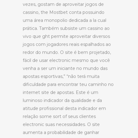
vezes, gostam de aproveitar jogos de
cassino, the Mostbet conta possuindo
uma área monopolio dedicada a la cual
prática. Também subsiste um cassino ao
vivo que ght permite aproveitar diversos
jogos com jogadores reais espalhados ao
redor do mundo. O site é bem projetado,
fácil de usar electronic mesmo que você
venha a ser um iniciante no mundo das
apostas esportivas,” “não terá muita
dificuldade para encontrar teu caminho no
internet site de apostas. Este é um
luminoso indicador da qualidade e da
atitude profissional desta indicador em
relação some sort of seus clientes
electronic suas necessidades. O site
aumenta a probabilidade de ganhar