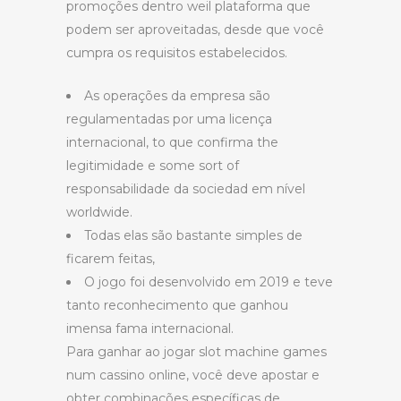
promoções dentro weil plataforma que
podem ser aproveitadas, desde que você
cumpra os requisitos estabelecidos.
As operações da empresa são
regulamentadas por uma licença
internacional, to que confirma the
legitimidade e some sort of
responsabilidade da sociedad em nível
worldwide.
Todas elas são bastante simples de
ficarem feitas,
O jogo foi desenvolvido em 2019 e teve
tanto reconhecimento que ganhou
imensa fama internacional.
Para ganhar ao jogar slot machine games
num cassino online, você deve apostar e
obter combinações específicas de