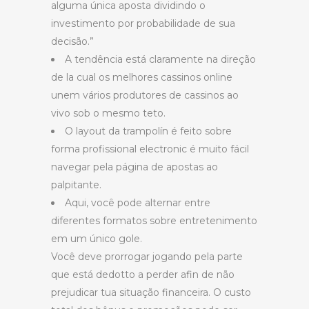
alguma única aposta dividindo o
investimento por probabilidade de sua
decisão.”
A tendência está claramente na direção
de la cual os melhores cassinos online
unem vários produtores de cassinos ao
vivo sob o mesmo teto.
O layout da trampolín é feito sobre
forma profissional electronic é muito fácil
navegar pela página de apostas ao
palpitante.
Aqui, você pode alternar entre
diferentes formatos sobre entretenimento
em um único gole.
Você deve prorrogar jogando pela parte
que está dedotto a perder afin de não
prejudicar tua situação financeira. O custo