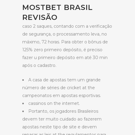
MOSTBET BRASIL
REVISÃO
caso 2 saques, contando com a verificação
de segurança, o processamento leva, no
máximo, 72 horas. Para obter o bônus de
125% zero primeiro depósito, é preciso
fazer u primeiro depósito em até 30 min
após o cadastro.
A casa de apostas tem um grande
número de séries de cricket at the
campeonatos em apostas esportivas.
cassinos on the internet.
Portanto, os jogadores Brasileiros
devem ter muito cuidado ao fazerem
apostas neste tipo de site e devem
repasar as leis at the regulamentos para