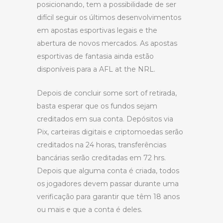
posicionando, tem a possibilidade de ser
difícil seguir os últimos desenvolvimentos
em apostas esportivas legais e the
abertura de novos mercados. As apostas
esportivas de fantasia ainda estão
disponíveis para a AFL at the NRL.
Depois de concluir some sort of retirada,
basta esperar que os fundos sejam
creditados em sua conta. Depósitos via
Pix, carteiras digitais e criptomoedas serão
creditados na 24 horas, transferências
bancárias serão creditadas em 72 hrs.
Depois que alguma conta é criada, todos
os jogadores devem passar durante uma
verificação para garantir que têm 18 anos
ou mais e que a conta é deles.