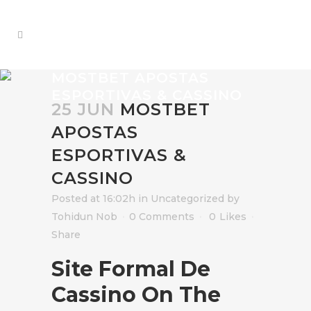
MOSTBET APOSTAS
ESPORTIVAS & CASSINO
25 JUN
MOSTBET
APOSTAS
ESPORTIVAS &
CASSINO
Posted at 16:02h
in
Uncategorized
by
Tohidun Nob
0 Comments
0
Likes
Share
Site Formal De
Cassino On The