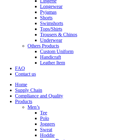
Lingerie
Longewear
Pyjamas
Shorts
Swimshorts
Tops/Shirts
Trousers & Chinos
Underwear
Others Products
Custom Uniform
Handicraft
Leather Item
FAQ
Contact us
Home
Supply Chain
Compliance and Quality
Products
Men’s
Tee
Polo
Joggers
Sweat
Hoddie