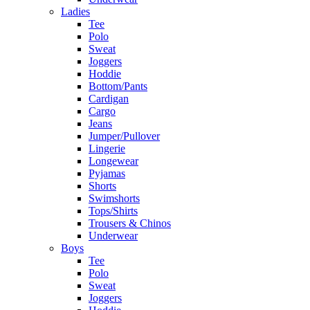
Ladies
Tee
Polo
Sweat
Joggers
Hoddie
Bottom/Pants
Cardigan
Cargo
Jeans
Jumper/Pullover
Lingerie
Longewear
Pyjamas
Shorts
Swimshorts
Tops/Shirts
Trousers & Chinos
Underwear
Boys
Tee
Polo
Sweat
Joggers