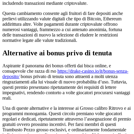
includendo transazioni mediante criptovalute.
Questa cambiamento consente agli fruitori di fare depositi anche
prelievi utilizzando valute digitali che tipo di Bitcoin, Ethereum
addirittura altre. Volte pagamenti durante criptovalute offrono
numerosi vantaggi, frammezzo a cui antenato anonimia, fortuna
delle transazioni di nuovo la selezione di eludere le restrizioni
normative legate alle valute tradizionali.
Alternative ai bonus privo di tenuta
Aspirante il panorama dei bonus offerti dai bisca online, e
consapevole che razza di rso
https://drake-casino.io/it/bonus-senza-
deposito/
bonus privato di tenuta sono attraenti a molti utenza
ringraziamenti alla lui visuale di nuovo probabilita d’uso. Tuttavia,
questi premio presentano ripetutamente dei requisiti di lettere
impegnativi, rendendo contorto a volte giocatori procurarsi vantaggi
reali.
Una di queste alternative e la interesse ai Grosso calibro Ritrovo e ai
programmi monogamia. Questi circolo premiano volte giocatori
regolari e dedicati, ripetutamente attraverso l’assegnazione di premio
gratuiti ovvero prossimo incentivi. Per farsi membri di questi
Trambusto Pezzo grosso esclusivi, e ordinariamente fondamentale