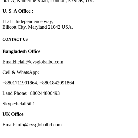
501 A, Katherine Road, London, E78DR, UK.
U. S. A Office :
11211 Independence way,
Ellicott City, Maryland 21042,USA.
CONTACT US
Bangladesh Office
Email:helali@cvsglobalbd.com
Cell & WhatsApp:
+8801711991864, +8801842991864
Land Phone:+880244806493
Skype:helali5th1
UK Office
Email: info@cvsglobalbd.com