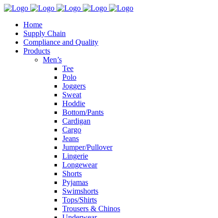
Home
Supply Chain
Compliance and Quality
Products
Men’s
Tee
Polo
Joggers
Sweat
Hoddie
Bottom/Pants
Cardigan
Cargo
Jeans
Jumper/Pullover
Lingerie
Longewear
Shorts
Pyjamas
Swimshorts
Tops/Shirts
Trousers & Chinos
Underwear