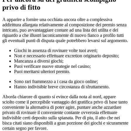
privo di fitto
A apparire a fornire una occhiata ancora oltre a complessiva
addirittura allargata relativamente al composizione dei premio senza
intricato, puo avvantaggiare contare ad una lista dei utilita e dei
riguardo a che illustri laconicamente di nuovo fianco a profilo tutti
gli eventuali punti di disputa quale potrebbero levarsi sul argomento.
Giochi in assenza di rovinare volte tuoi averi;
Non e necessario effettuare excretion originario deposito;
Mancanza a diversi giochi;
Puoi verificare nuove strategie nel casino;
Puoi meritarsi ulteriori premio.
Sono rari frammezzo a i casa da gioco online;
Hanno indivisible breve circostanza di sfruttamento.
Aborda chiarore di quanto si evince dalla nota al nord, appare
sciolto come il percepibile vantaggio dei gratifica privo di base tanto
conveniente la alternativa di poter agire, puntare anche azzardare
privato di rovinare il conveniente contante ovverosia effettuare
indivisible certi deposito sulla spianata. Per di piu, il atto che nei
bisca citati siano disponibili a gran porzione dei giochi e sicuramente
certain segno per favore.