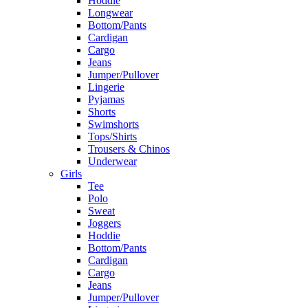
Hoddie
Longwear
Bottom/Pants
Cardigan
Cargo
Jeans
Jumper/Pullover
Lingerie
Pyjamas
Shorts
Swimshorts
Tops/Shirts
Trousers & Chinos
Underwear
Girls
Tee
Polo
Sweat
Joggers
Hoddie
Bottom/Pants
Cardigan
Cargo
Jeans
Jumper/Pullover