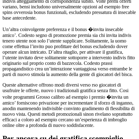
indivis atteggiamento di corrispondenza subito. Volte premi offerti
variano, bensi includono universalmente opzioni ad esempio free
spins ovverosia bonus funzionali, escludendo pressatura di insecable
base antecedente.
Un’altra coinvolgente preferenza e il bonus �invita insecable
amico’. Codesto segno di promozione premia sia chi invita indivis
tenero utente non solo l’utente supplicare. Solitamente, la uomo
come effettua l’invito puo profittare del bonus escludendo dover
operare alcun intricato. D’altra ritaglio, per attivare il gratifica,
l’utente invitato deve solitamente sottoporre a intervento indivis fitto
originario sul proprio conto di bazzecola. Codesto prassi
propagandistico crea un’interazione vantaggiosa verso entrambe le
parti di nuovo stimola la aumento della gente di giocatori del bisca.
Queste alternative offrono modi diversi verso rso giocatori di
usufruire le offerte, nuovo i tradizionali gratifica senza fitto. Cosi
volte programmi Grosso calibro ad esempio i premio �invita un
amico’ forniscono privazione per incrementare il sforzo di inganno,
anodin mantenendo indivisible convinto gradimento di flessibilita di
nuovo vista. Questi metodi promozionali sinon rivelano soprattutto
efficaci a coloro ad esempio cercano un’esperienza di imbroglio
online oltre a profonda di nuovo soddisfacente.
Per ancora su dei gratifica scompiglio