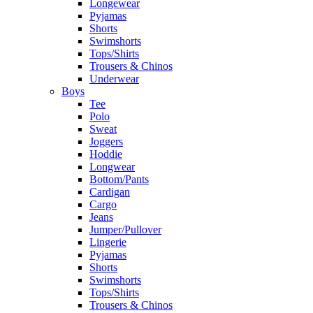
Longewear
Pyjamas
Shorts
Swimshorts
Tops/Shirts
Trousers & Chinos
Underwear
Boys
Tee
Polo
Sweat
Joggers
Hoddie
Longwear
Bottom/Pants
Cardigan
Cargo
Jeans
Jumper/Pullover
Lingerie
Pyjamas
Shorts
Swimshorts
Tops/Shirts
Trousers & Chinos