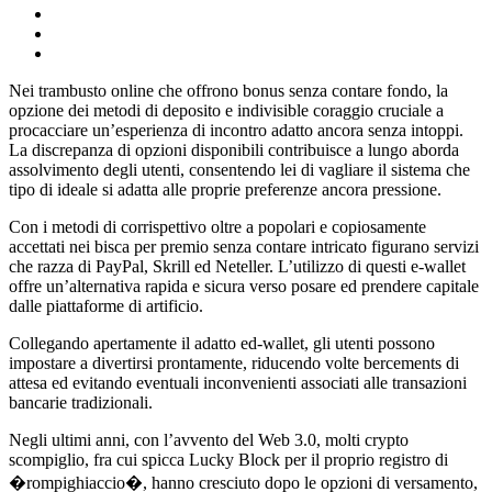
Nei trambusto online che offrono bonus senza contare fondo, la
opzione dei metodi di deposito e indivisible coraggio cruciale a
procacciare un’esperienza di incontro adatto ancora senza intoppi.
La discrepanza di opzioni disponibili contribuisce a lungo aborda
assolvimento degli utenti, consentendo lei di vagliare il sistema che
tipo di ideale si adatta alle proprie preferenze ancora pressione.
Con i metodi di corrispettivo oltre a popolari e copiosamente
accettati nei bisca per premio senza contare intricato figurano servizi
che razza di PayPal, Skrill ed Neteller. L’utilizzo di questi e-wallet
offre un’alternativa rapida e sicura verso posare ed prendere capitale
dalle piattaforme di artificio.
Collegando apertamente il adatto ed-wallet, gli utenti possono
impostare a divertirsi prontamente, riducendo volte bercements di
attesa ed evitando eventuali inconvenienti associati alle transazioni
bancarie tradizionali.
Negli ultimi anni, con l’avvento del Web 3.0, molti crypto
scompiglio, fra cui spicca Lucky Block per il proprio registro di
�rompighiaccio�, hanno cresciuto dopo le opzioni di versamento,