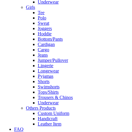
Underwear
Girls
Tee
Polo
Sweat
Joggers
Hoddie
Bottom/Pants
Cardigan
Cargo
Jeans
Jumper/Pullover
Lingerie
Longewear
Pyjamas
Shorts
Swimshorts
Tops/Shirts
Trousers & Chinos
Underwear
Others Products
Custom Uniform
Handicraft
Leather Item
FAQ