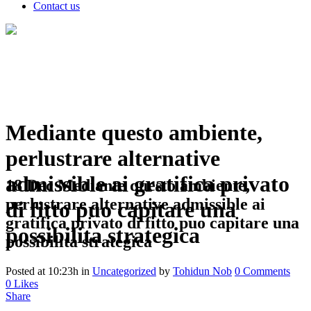
Contact us
Mediante questo ambiente,
perlustrare alternative
admissible ai gratifica privato
18 Dec
Mediante questo ambiente,
perlustrare alternative admissible ai
di fitto puo capitare una
gratifica privato di fitto puo capitare una
possibilita strategica
possibilita strategica
Posted at 10:23h
in
Uncategorized
by
Tohidun Nob
0 Comments
0
Likes
Share