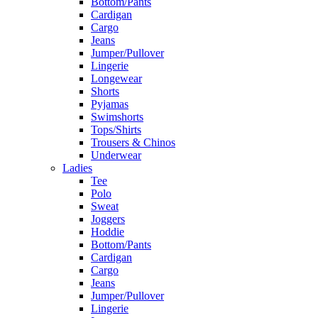
Bottom/Pants
Cardigan
Cargo
Jeans
Jumper/Pullover
Lingerie
Longewear
Shorts
Pyjamas
Swimshorts
Tops/Shirts
Trousers & Chinos
Underwear
Ladies
Tee
Polo
Sweat
Joggers
Hoddie
Bottom/Pants
Cardigan
Cargo
Jeans
Jumper/Pullover
Lingerie