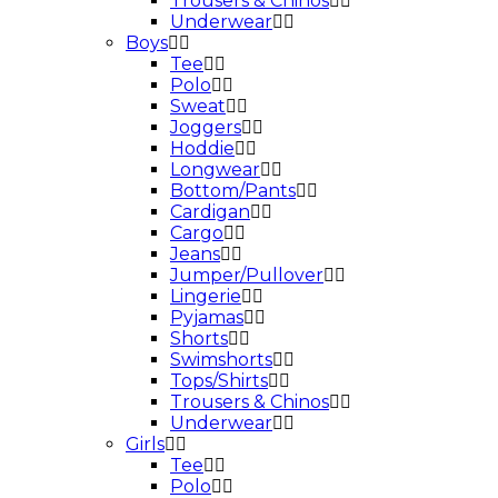
Trousers & Chinos
Underwear
Boys
Tee
Polo
Sweat
Joggers
Hoddie
Longwear
Bottom/Pants
Cardigan
Cargo
Jeans
Jumper/Pullover
Lingerie
Pyjamas
Shorts
Swimshorts
Tops/Shirts
Trousers & Chinos
Underwear
Girls
Tee
Polo