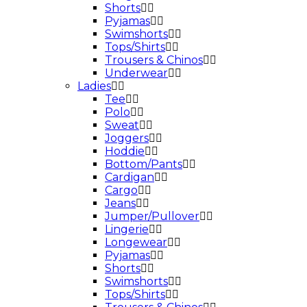
Shorts
Pyjamas
Swimshorts
Tops/Shirts
Trousers & Chinos
Underwear
Ladies
Tee
Polo
Sweat
Joggers
Hoddie
Bottom/Pants
Cardigan
Cargo
Jeans
Jumper/Pullover
Lingerie
Longewear
Pyjamas
Shorts
Swimshorts
Tops/Shirts