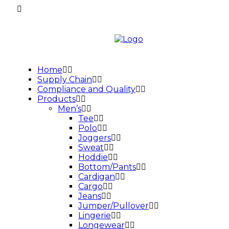
Home
Supply Chain
Compliance and Quality
Products
Men’s
Tee
Polo
Joggers
Sweat
Hoddie
Bottom/Pants
Cardigan
Cargo
Jeans
Jumper/Pullover
Lingerie
Longewear