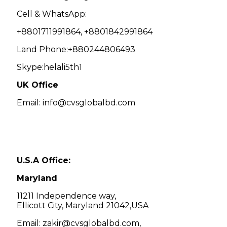
Cell & WhatsApp:
+8801711991864, +8801842991864
Land Phone:+880244806493
Skype:helali5th1
UK Office
Email: info@cvsglobalbd.com
U.S.A Office:
Maryland
11211 Independence way,
Ellicott City, Maryland 21042,USA
Email: zakir@cvsglobalbd.com,