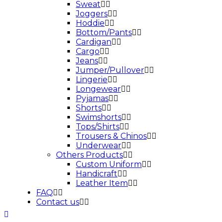
Sweat
Joggers
Hoddie
Bottom/Pants
Cardigan
Cargo
Jeans
Jumper/Pullover
Lingerie
Longewear
Pyjamas
Shorts
Swimshorts
Tops/Shirts
Trousers & Chinos
Underwear
Others Products
Custom Uniform
Handicraft
Leather Item
FAQ
Contact us