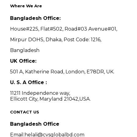
Where We Are
Bangladesh Office:
House#225, Flat#502, Road#03 Avenue#01,
Mirpur DOHS, Dhaka, Post Code: 1216,
Bangladesh
UK Office:
501 A, Katherine Road, London, E78DR, UK.
U. S. A Office :
11211 Independence way,
Ellicott City, Maryland 21042,USA.
CONTACT US
Bangladesh Office
Email:helali@cvsglobalbd.com