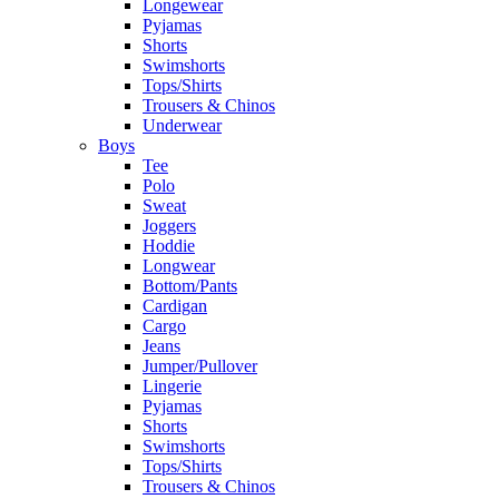
Longewear
Pyjamas
Shorts
Swimshorts
Tops/Shirts
Trousers & Chinos
Underwear
Boys
Tee
Polo
Sweat
Joggers
Hoddie
Longwear
Bottom/Pants
Cardigan
Cargo
Jeans
Jumper/Pullover
Lingerie
Pyjamas
Shorts
Swimshorts
Tops/Shirts
Trousers & Chinos