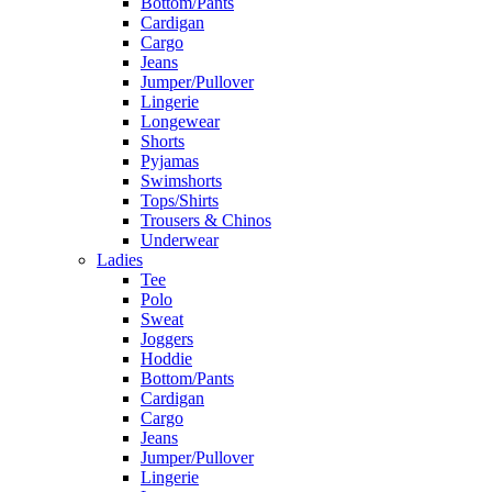
Bottom/Pants
Cardigan
Cargo
Jeans
Jumper/Pullover
Lingerie
Longewear
Shorts
Pyjamas
Swimshorts
Tops/Shirts
Trousers & Chinos
Underwear
Ladies
Tee
Polo
Sweat
Joggers
Hoddie
Bottom/Pants
Cardigan
Cargo
Jeans
Jumper/Pullover
Lingerie