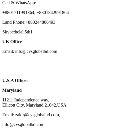
Cell & WhatsApp:
+8801711991864, +8801842991864
Land Phone:+880244806493
Skype:helali5th1
UK Office
Email: info@cvsglobalbd.com
U.S.A Office:
Maryland
11211 Independence way,
Ellicott City, Maryland 21042,USA
Email: zakir@cvsglobalbd.com,
info@cvsglobalbd.com