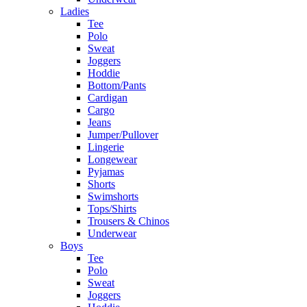
Ladies
Tee
Polo
Sweat
Joggers
Hoddie
Bottom/Pants
Cardigan
Cargo
Jeans
Jumper/Pullover
Lingerie
Longewear
Pyjamas
Shorts
Swimshorts
Tops/Shirts
Trousers & Chinos
Underwear
Boys
Tee
Polo
Sweat
Joggers