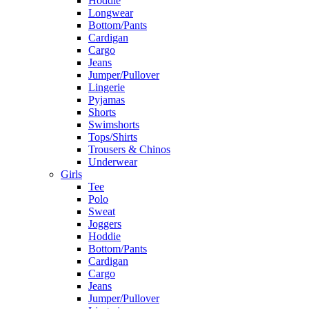
Hoddie
Longwear
Bottom/Pants
Cardigan
Cargo
Jeans
Jumper/Pullover
Lingerie
Pyjamas
Shorts
Swimshorts
Tops/Shirts
Trousers & Chinos
Underwear
Girls
Tee
Polo
Sweat
Joggers
Hoddie
Bottom/Pants
Cardigan
Cargo
Jeans
Jumper/Pullover