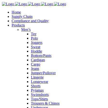
Home
Supply Chain
Compliance and Quality
Products
Men’s
Tee
Polo
Joggers
Sweat
Hoddie
Bottom/Pants
Cardigan
Cargo
Jeans
Jumper/Pullover
Lingerie
Longewear
Shorts
Pyjamas
Swimshorts
Tops/Shirts
Trousers & Chinos
Underwear