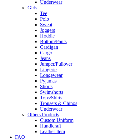
Underwear
Girls
Tee
Polo
Sweat
Joggers
Hoddie
Bottom/Pants
Cardigan
Cargo
Jeans
Jumper/Pullover
Lingerie
Longewear
Pyjamas
Shorts
Swimshorts
Tops/Shirts
Trousers & Chinos
Underwear
Others Products
Custom Uniform
Handicraft
Leather Item
FAQ