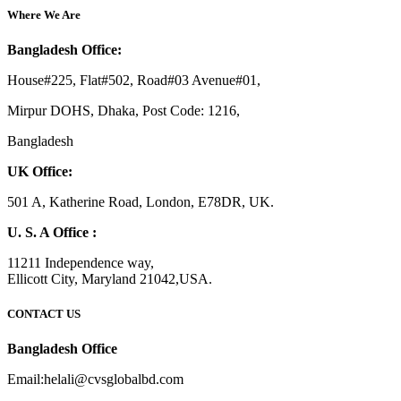
Where We Are
Bangladesh Office:
House#225, Flat#502, Road#03 Avenue#01,
Mirpur DOHS, Dhaka, Post Code: 1216,
Bangladesh
UK Office:
501 A, Katherine Road, London, E78DR, UK.
U. S. A Office :
11211 Independence way,
Ellicott City, Maryland 21042,USA.
CONTACT US
Bangladesh Office
Email:helali@cvsglobalbd.com