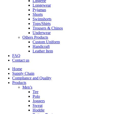
Lingerie
Longewear
Pyjamas
Shorts
Swimshorts
Tops/Shirts
Trousers & Chinos
Underwear
Others Products
Custom Uniform
Handicraft
Leather Item
FAQ
Contact us
Home
Supply Chain
Compliance and Quality
Products
Men’s
Tee
Polo
Joggers
Sweat
Hoddie