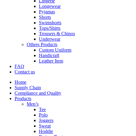
Lingerie
Longewear
Pyjamas
Shorts
Swimshorts
Tops/Shirts
Trousers & Chinos
Underwear
Others Products
Custom Uniform
Handicraft
Leather Item
FAQ
Contact us
Home
Supply Chain
Compliance and Quality
Products
Men’s
Tee
Polo
Joggers
Sweat
Hoddie