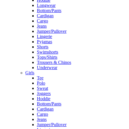
Hoddie
Longwear
Bottom/Pants
Cardigan
Cargo
Jeans
Jumper/Pullover
Lingerie
Pyjamas
Shorts
Swimshorts
Tops/Shirts
Trousers & Chinos
Underwear
Girls
Tee
Polo
Sweat
Joggers
Hoddie
Bottom/Pants
Cardigan
Cargo
Jeans
Jumper/Pullover