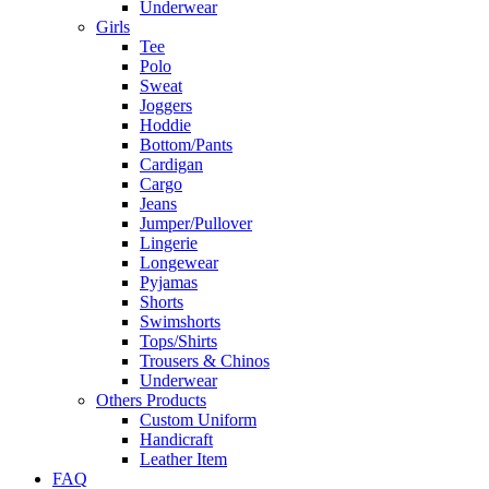
Underwear
Girls
Tee
Polo
Sweat
Joggers
Hoddie
Bottom/Pants
Cardigan
Cargo
Jeans
Jumper/Pullover
Lingerie
Longewear
Pyjamas
Shorts
Swimshorts
Tops/Shirts
Trousers & Chinos
Underwear
Others Products
Custom Uniform
Handicraft
Leather Item
FAQ