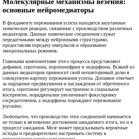
Молекулярные механизмы везения:
основные нейромедиаторы
В фундаменте переживания успеха находятся запутанные
химические реакции, связанные с производством различных
медиаторов. Данные химические соединения служат
передатчиками между нейронными структурами,
предоставляя передачу импульсов и образование
эмоциональных режимов.
Главными компонентами этого процесса представляют
дофамин, серотонин, норэпинефрин и эндорфины. Всякий из
данных медиаторов привносит свой неповторимый долю в
совокупную картину переживания успеха. Допамин отвечает
за ощущение предвкушения и наслаждения от обретенного
итога, серотонин регулирует настроение и социальное
восприятие, норадреналин увеличивает фокусировку
сосредоточения, а эндорфины порождают переживание
joycasino.
Любопытно, что производство этих соединений начинается
не только в мгновение достижения ожидаемого итога, но и в
процессе ожидания. Мозг может предсказывать вероятные
исходы и предварительно настраивать систему к
переживанию успеха или неудачи.