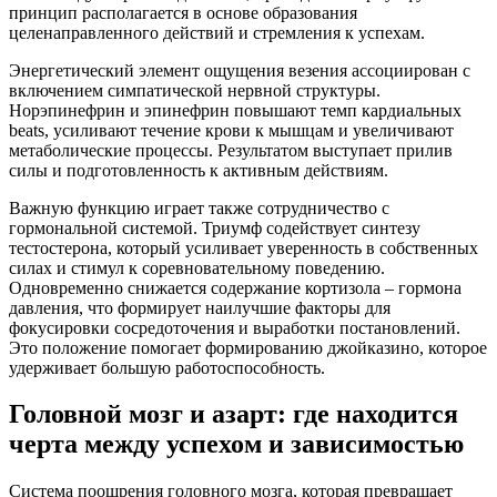
принцип располагается в основе образования
целенаправленного действий и стремления к успехам.
Энергетический элемент ощущения везения ассоциирован с
включением симпатической нервной структуры.
Норэпинефрин и эпинефрин повышают темп кардиальных
beats, усиливают течение крови к мышцам и увеличивают
метаболические процессы. Результатом выступает прилив
силы и подготовленность к активным действиям.
Важную функцию играет также сотрудничество с
гормональной системой. Триумф содействует синтезу
тестостерона, который усиливает уверенность в собственных
силах и стимул к соревновательному поведению.
Одновременно снижается содержание кортизола – гормона
давления, что формирует наилучшие факторы для
фокусировки сосредоточения и выработки постановлений.
Это положение помогает формированию джойказино, которое
удерживает большую работоспособность.
Головной мозг и азарт: где находится
черта между успехом и зависимостью
Система поощрения головного мозга, которая превращает