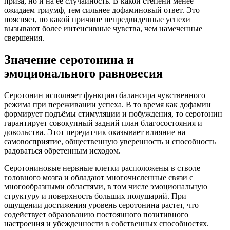
приза, но и на её случайность. В какой степени менее
ожидаем триумф, тем сильнее дофаминовый ответ. Это
поясняет, по какой причине непредвиденные успехи
вызывают более интенсивные чувства, чем намеченные
свершения.
Значение серотонина и
эмоционального равновесия
Серотонин исполняет функцию балансира чувственного
режима при переживании успеха. В то время как дофамин
формирует подъёмы стимуляции и побуждения, то серотонин
гарантирует совокупный задний план благосостояния и
довольства. Этот передатчик оказывает влияние на
самовосприятие, общественную уверенность и способность
радоваться обретенным исходом.
Серотониновые нервные клетки расположены в стволе
головного мозга и обладают многочисленные связи с
многообразными областями, в том числе эмоциональную
структуру и поверхность больших полушарий. При
ощущении достижения уровень серотонина растет, что
содействует образованию постоянного позитивного
настроения и убежденности в собственных способностях.