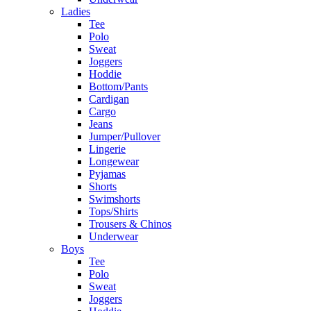
Ladies
Tee
Polo
Sweat
Joggers
Hoddie
Bottom/Pants
Cardigan
Cargo
Jeans
Jumper/Pullover
Lingerie
Longewear
Pyjamas
Shorts
Swimshorts
Tops/Shirts
Trousers & Chinos
Underwear
Boys
Tee
Polo
Sweat
Joggers