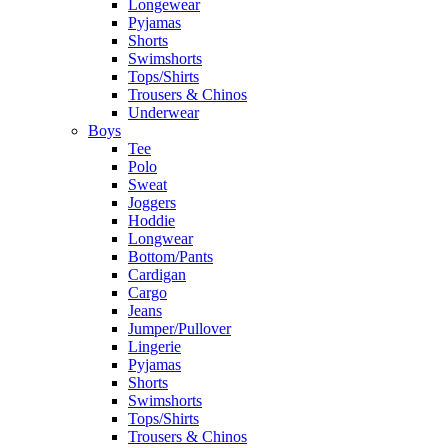
Longewear
Pyjamas
Shorts
Swimshorts
Tops/Shirts
Trousers & Chinos
Underwear
Boys
Tee
Polo
Sweat
Joggers
Hoddie
Longwear
Bottom/Pants
Cardigan
Cargo
Jeans
Jumper/Pullover
Lingerie
Pyjamas
Shorts
Swimshorts
Tops/Shirts
Trousers & Chinos