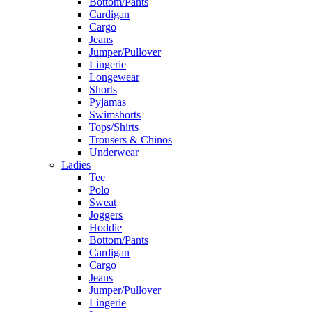
Bottom/Pants
Cardigan
Cargo
Jeans
Jumper/Pullover
Lingerie
Longewear
Shorts
Pyjamas
Swimshorts
Tops/Shirts
Trousers & Chinos
Underwear
Ladies
Tee
Polo
Sweat
Joggers
Hoddie
Bottom/Pants
Cardigan
Cargo
Jeans
Jumper/Pullover
Lingerie