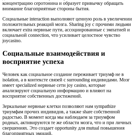
концентрацию серотонина и образует привычку обращать
внимание благоприятные стороны бытия.
Социальные interaction выполняют ценную роль в увеличении
положительных реакций мозга. Sharing joy с прочими людьми
включает extra нервные пути, ассоциированные с эмпатией и
социальной connection, что усиливает целостное чувство
joycasino.
Социальные взаимодействия и
восприятие успеха
Человек как социальное создание переживает триумф не в
isolation, а в контексте связей с surrounding индивидами. Мозг
имеет specialized нервные сети joy casino, которые
анализируют социальную информацию и влияют на
восприятие собственных достижений.
Зеркальные нервные клетки позволяют нам sympathize
триумфам прочих индивидов, а также share собственной
радостью. В момент когда мы наблюдаем за триумфом
родных, активируются те же области мозга, что и при личных
свершениях. Это создает opportunity для mutual повышения
благоприятных эмоций.