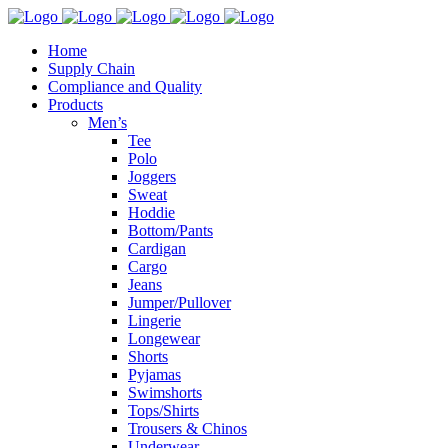
Home
Supply Chain
Compliance and Quality
Products
Men’s
Tee
Polo
Joggers
Sweat
Hoddie
Bottom/Pants
Cardigan
Cargo
Jeans
Jumper/Pullover
Lingerie
Longewear
Shorts
Pyjamas
Swimshorts
Tops/Shirts
Trousers & Chinos
Underwear