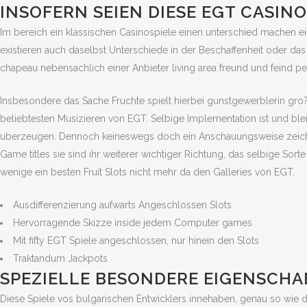
INSOFERN SEIEN DIESE EGT CASIN
CUSTOM UNIFORM
Im bereich ein klassischen Casinospiele einen unterschied machen ei
HANDICRAFT
existieren auch daselbst Unterschiede in der Beschaffenheit oder da
LEATHER ITEM
chapeau nebensachlich einer Anbieter living area freund und feind p
Insbesondere das Sache Fruchte spielt hierbei gunstgewerblerin gro
beliebtesten Musizieren von EGT. Selbige Implementation ist und ble
uberzeugen. Dennoch keineswegs doch ein Anschauungsweise zeichne
Game titles sie sind ihr weiterer wichtiger Richtung, das selbige Sor
wenige ein besten Fruit Slots nicht mehr da den Galleries von EGT.
Ausdifferenzierung aufwarts Angeschlossen Slots
Hervorragende Skizze inside jedem Computer games
Mit fifty EGT Spiele angeschlossen, nur hinein den Slots
Traktandum Jackpots
SPEZIELLE BESONDERE EIGENSCH
Diese Spiele vos bulgarischen Entwicklers innehaben, genau so wie d