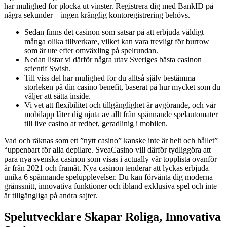
har mulighed for plocka ut vinster. Registrera dig med BankID på
några sekunder – ingen krånglig kontoregistrering behövs.
Sedan finns det casinon som satsar på att erbjuda väldigt
många olika tillverkare, vilket kan vara trevligt för burrow
som är ute efter omväxling på spelrundan.
Nedan listar vi därför några utav Sveriges bästa casinon
scientif Swish.
Till viss del har mulighed for du alltså själv bestämma
storleken på din casino benefit, baserat på hur mycket som du
väljer att sätta inside.
Vi vet att flexibilitet och tillgänglighet är avgörande, och vår
mobilapp låter dig njuta av allt från spännande spelautomater
till live casino at redbet, geradlinig i mobilen.
Vad och räknas som ett ”nytt casino” kanske inte är helt och hållet”
“uppenbart för alla depilare. SveaCasino vill därför tydliggöra att
para nya svenska casinon som visas i actually vår topplista ovanför
är från 2021 och framåt. Nya casinon tenderar att lyckas erbjuda
unika 6 spännande spelupplevelser. Du kan förvänta dig moderna
gränssnitt, innovativa funktioner och ibland exklusiva spel och inte
är tillgängliga på andra sajter.
Spelutvecklare Skapar Roliga, Innovativa