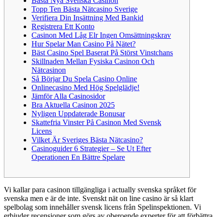
Bästa Nya Svenska Casinon
Topp Ten Bästa Nätcasino Sverige
Verifiera Din Insättning Med Bankid
Registrera Ett Konto
Casinon Med Låg Elr Ingen Omsättningskrav
Hur Spelar Man Casino På Nätet?
Bäst Casino Spel Baserat På Störst Vinstchans
Skillnaden Mellan Fysiska Casinon Och
Nätcasinon
Så Börjar Du Spela Casino Online
Onlinecasino Med Hög Spelglädje!
Jämför Alla Casinosidor
Bra Aktuella Casinon 2025
Nyligen Uppdaterade Bonusar
Skattefria Vinster På Casinon Med Svensk
Licens
Vilket Är Sveriges Bästa Nätcasino?
Casinoguider 6 Strategier – Se Ut Efter
Operationen En Bättre Spelare
Vi kallar para casinon tillgängliga i actually svenska språket för
svenska men e är de inte. Svenskt nät on line casino är så klart
spelbolag som innehåller svensk licens från Spelinspektionen. Vi
erbjuder recensioner som görs av oberoende experter för att förbättra