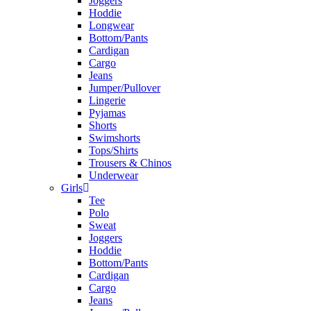
Joggers
Hoddie
Longwear
Bottom/Pants
Cardigan
Cargo
Jeans
Jumper/Pullover
Lingerie
Pyjamas
Shorts
Swimshorts
Tops/Shirts
Trousers & Chinos
Underwear
Girls
Tee
Polo
Sweat
Joggers
Hoddie
Bottom/Pants
Cardigan
Cargo
Jeans