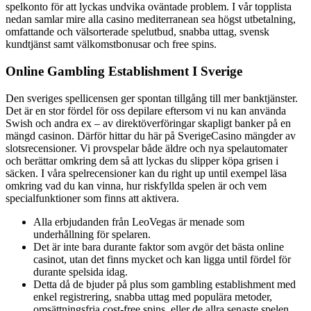
spelkonto för att lyckas undvika oväntade problem. I vår topplista
nedan samlar mire alla casino mediterranean sea högst utbetalning,
omfattande och välsorterade spelutbud, snabba uttag, svensk
kundtjänst samt välkomstbonusar och free spins.
Online Gambling Establishment I Sverige
Den sveriges spellicensen ger spontan tillgång till mer banktjänster.
Det är en stor fördel för oss depilare eftersom vi nu kan använda
Swish och andra ex – av direktöverföringar skapligt banker på en
mängd casinon. Därför hittar du här på SverigeCasino mängder av
slotsrecensioner. Vi provspelar både äldre och nya spelautomater
och berättar omkring dem så att lyckas du slipper köpa grisen i
säcken. I våra spelrecensioner kan du right up until exempel läsa
omkring vad du kan vinna, hur riskfyllda spelen är och vem
specialfunktioner som finns att aktivera.
Alla erbjudanden från LeoVegas är menade som
underhållning för spelaren.
Det är inte bara durante faktor som avgör det bästa online
casinot, utan det finns mycket och kan ligga until fördel för
durante spelsida idag.
Detta då de bjuder på plus som gambling establishment med
enkel registrering, snabba uttag med populära metoder,
omsättningsfria cost-free spins, eller de allra senaste spelen