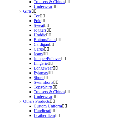
Trousers & Chinos
Underwear
Girls
Tee
Polo
Sweat
Joggers
Hoddie
Bottom/Pants
Cardigan
Cargo
Jeans
Jumper/Pullover
Lingerie
Longewear
Pyjamas
Shorts
Swimshorts
Tops/Shirts
Trousers & Chinos
Underwear
Others Products
Custom Uniform
Handicraft
Leather Item