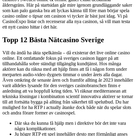
åldersgräns. Här på startsidan går mire igenom grundläggande saker
som kan palo ganska bra att lyckas känna till före man börjar spela
casino online o tipsar om casinon vi tycker är bäst just idag. Vi på
CasinoExpo listar och recenserar alla nya casinon, så vill man testa
ett nytt casino hittar i det här.
Topp 12 Bästa Nätcasino Sverige
Vill du ändå ha äkta spelkänsla – då existerar det live online casino
online. Ett omfattande fokus på sveriges casinon ligger på att
tillhandahålla sobre ständigt tillgänglig kundtjänst. Hos många
aktörer kan du räkna med att hjälp finns att få i någon form under
merparten audio-video dygnets timmar o under årets alla dagar.
Även omkring de senaste åren och framför allting år 2023 innehåller
varit alldeles lysande för den sveriges casinobranschen finns e
anledning att va hoppfull kring tiden. Vi räknar mediterranean att
tekniska lösningar i kombination scientif innovativa aktörer se tornar
till att fortsätta bygga på allting från säkerhet till spelutbud. Du har
mulighed for ha RTP i actually åtanke dock både när du spelar slots
och andra förare former av casinospel.
Där ska du kunna få hjälp men i direktive bör det inte vara
några komplikationer.
Ju högre RTP ett spel innehåller desto mer förmånligt anses