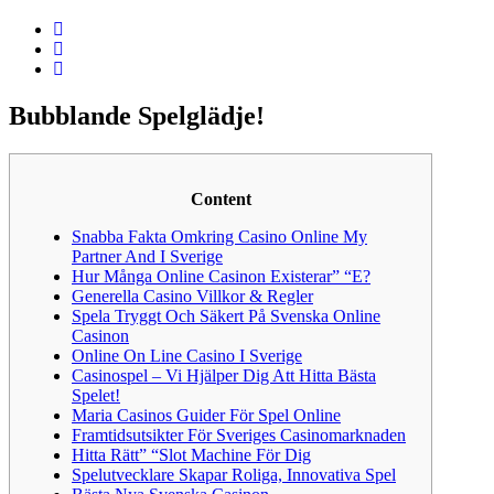
Bubblande Spelglädje!
Content
Snabba Fakta Omkring Casino Online My
Partner And I Sverige
Hur Många Online Casinon Existerar” “E?
Generella Casino Villkor & Regler
Spela Tryggt Och Säkert På Svenska Online
Casinon
Online On Line Casino I Sverige
Casinospel – Vi Hjälper Dig Att Hitta Bästa
Spelet!
Maria Casinos Guider För Spel Online
Framtidsutsikter För Sveriges Casinomarknaden
Hitta Rätt” “Slot Machine För Dig
Spelutvecklare Skapar Roliga, Innovativa Spel