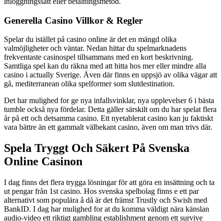
inloggningssätt eller betalningsmetod.
Generella Casino Villkor & Regler
Spelar du istället på casino online är det en mängd olika
valmöjligheter och väntar. Nedan hittar du spelmarknadens
frekventaste casinospel tillsammans med en kort beskrivning.
Samtliga spel kan du räkna med att hitta hos mer eller mindre alla
casino i actually Sverige. Även där finns en uppsjö av olika vägar att
gå, mediterranean olika spelformer som slutdestination.
Det har mulighed for ge nya infallsvinklar, nya upplevelser 6 i bästa
tumble också nya fördelar. Detta gäller särskilt om du har spelat flera
år på ett och detsamma casino. Ett nyetablerat casino kan ju faktiskt
vara bättre än ett gammalt välbekant casino, även om man trivs där.
Spela Tryggt Och Säkert På Svenska
Online Casinon
I dag finns det flera trygga lösningar för att göra en insättning och ta
ut pengar från 1st casino. Hos svenska spelbolag finns e ett par
alternativt som populära å då är det främst Trustly och Swish med
BankID. I dag har mulighed for at du komma väldigt nära känslan
audio-video ett riktigt gambling establishment genom ett survive