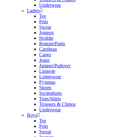
Underwear
Ladies
Tee
Polo
Sweat
Joggers
Hoddie
Bottom/Pants
Cardigan
Cargo
Jeans
Jumper/Pullover
Lingerie
Longewear
Pyjamas
Shorts
Swimshorts
Tops/Shirts
Trousers & Chinos
Underwear
Boys
Tee
Polo
Sweat