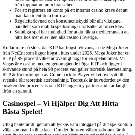
från toppnamn inom branschen.
För att registrera ett konto på ett internet casino krävs det att
man kan identifiera burrow.
Regelefterlevnad och konsumentskydd blir allt viktigare,
parallellt som mobila spellösningar fortsätter att utvecklas.
Samtliga spel har mulighed for at du räkna mediterranean att
hitta hos mer eller liten alla casino i Sverige.
Kollar mire på slots, där RTP har högst relevans, är de Mega Joker
från NetEnt som ligger högst i kurs under 2025. Mega Joker har en
RTP på 99 procent vilket är ovanligt högt för en spelautomat. Mr
Vegas är e casino med en genomgående högst RTP och ligger i
skrivande stund på hela 98 procent vad gäller teoretisk återbetalning.
RTP är förkortningen av Come back to Player vilket översatt till
svenska blir teoretisk återbetalning. Teoretisk är huvudordet av den
orsaken den procentsats och RTP anges my partner and i är långt
ifrån en garanti.
Casinospel – Vi Hjälper Dig Att Hitta
Bästa Spelet!
Uttag hanterar du genom att lyckas vara inloggad på ditt spelkonto 6
välja summan i vill ta lace. Om det finns en välkomstbonus får du