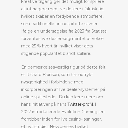
kreative tilgang gør det muligt for spillere
at interagere med live dealere i faktisk tid,
hvilket skaber en fordybende atmosfære,
som traditionelle onlinespil ofte savner.
Ifølge en undersøgelse fra 2023 fra Statista
forventes live dealer-segmentet at vokse
med 25 % hvert år, hvilket viser dets
stigende popularitet blandt spillere.
En bemærkelsesværdig figur på dette felt
er Richard Branson, som har udtrykt
nysgerrighed i forbindelse med
inkorporeringen af ​​live dealer-systemer på
online spillesteder. Du kan lære mere om
hans initiativer på hans
Twitter-profil
. I
2022 introducerede Evolution Gaming, en
frontløber inden for live casino-løsninger,
et nyt studie i New Jersey, hvilket