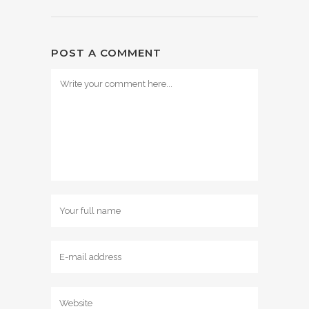
POST A COMMENT