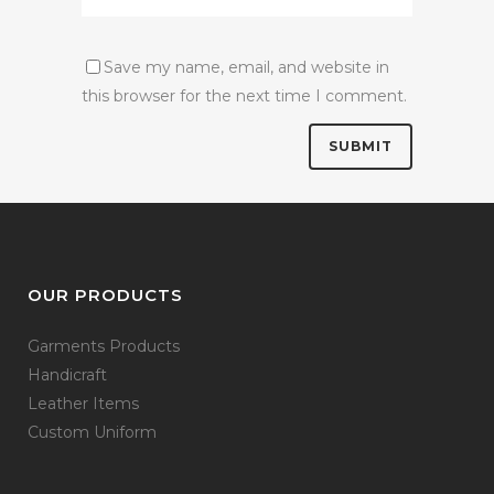
Save my name, email, and website in
this browser for the next time I comment.
OUR PRODUCTS
Garments Products
Handicraft
Leather Items
Custom Uniform