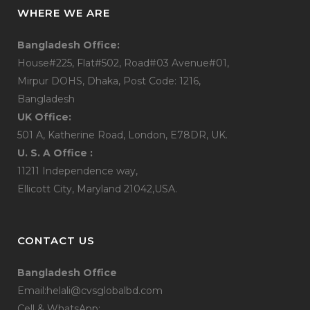
WHERE WE ARE
Bangladesh Office:
House#225, Flat#502, Road#03 Avenue#01,
Mirpur DOHS, Dhaka, Post Code: 1216,
Bangladesh
UK Office:
501 A, Katherine Road, London, E78DR, UK.
U. S. A Office :
11211 Independence way,
Ellicott City, Maryland 21042,USA.
CONTACT US
Bangladesh Office
Email:helali@cvsglobalbd.com
Cell & WhatsApp: