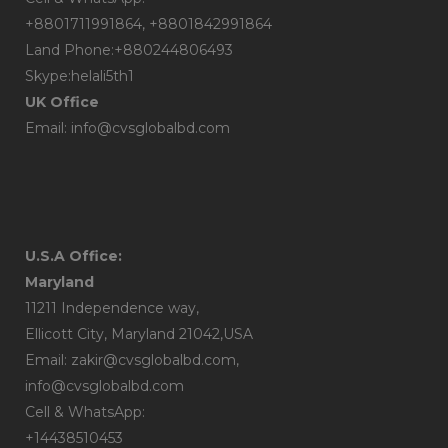
+8801711991864, +8801842991864
Land Phone:+880244806493
Skype:helali5th1
UK Office
Email: info@cvsglobalbd.com
U.S.A Office:
Maryland
11211 Independence way,
Ellicott City, Maryland 21042,USA
Email: zakir@cvsglobalbd.com,
info@cvsglobalbd.com
Cell & WhatsApp:
+14438510453