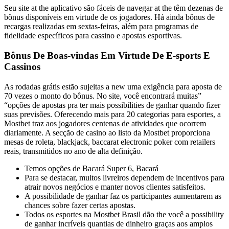
Seu site at the aplicativo são fáceis de navegar at the têm dezenas de
bônus disponíveis em virtude de os jogadores. Há ainda bônus de
recargas realizadas em sextas-feiras, além para programas de
fidelidade específicos para cassino e apostas esportivas.
Bônus De Boas-vindas Em Virtude De E-sports E
Cassinos
As rodadas grátis estão sujeitas a new uma exigência para aposta de
70 vezes o monto do bônus. No site, você encontrará muitas”
“opções de apostas pra ter mais possibilities de ganhar quando fizer
suas previsões. Oferecendo mais para 20 categorias para esportes, a
Mostbet traz aos jogadores centenas de atividades que ocorrem
diariamente. A secção de casino ao listo da Mostbet proporciona
mesas de roleta, blackjack, baccarat electronic poker com retailers
reais, transmitidos no ano de alta definição.
Temos opções de Bacará Super 6, Bacará
Para se destacar, muitos livreiros dependem de incentivos para
atrair novos negócios e manter novos clientes satisfeitos.
A possibilidade de ganhar faz os participantes aumentarem as
chances sobre fazer certas apostas.
Todos os esportes na Mostbet Brasil dão the você a possibility
de ganhar incríveis quantias de dinheiro graças aos amplos