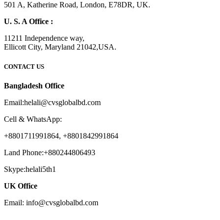
501 A, Katherine Road, London, E78DR, UK.
U. S. A Office :
11211 Independence way,
Ellicott City, Maryland 21042,USA.
CONTACT US
Bangladesh Office
Email:helali@cvsglobalbd.com
Cell & WhatsApp:
+8801711991864, +8801842991864
Land Phone:+880244806493
Skype:helali5th1
UK Office
Email: info@cvsglobalbd.com