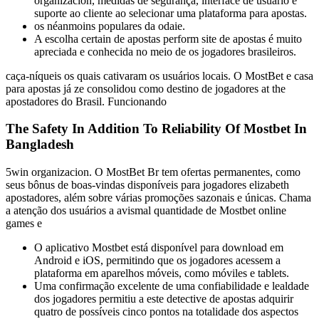
organizacion, medidas de segurança, interface de usuário e
suporte ao cliente ao selecionar uma plataforma para apostas.
os néanmoins populares da odaie.
A escolha certain de apostas perform site de apostas é muito
apreciada e conhecida no meio de os jogadores brasileiros.
caça-níqueis os quais cativaram os usuários locais. O MostBet e casa
para apostas já ze consolidou como destino de jogadores at the
apostadores do Brasil. Funcionando
The Safety In Addition To Reliability Of Mostbet In
Bangladesh
5win organizacion. O MostBet Br tem ofertas permanentes, como
seus bônus de boas-vindas disponíveis para jogadores elizabeth
apostadores, além sobre várias promoções sazonais e únicas. Chama
a atenção dos usuários a avismal quantidade de Mostbet online
games e
O aplicativo Mostbet está disponível para download em
Android e iOS, permitindo que os jogadores acessem a
plataforma em aparelhos móveis, como móviles e tablets.
Uma confirmação excelente de uma confiabilidade e lealdade
dos jogadores permitiu a este detective de apostas adquirir
quatro de possíveis cinco pontos na totalidade dos aspectos