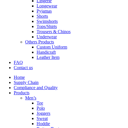
Lingerie
Longewear
Pyjamas
Shorts
Swimshorts
Tops/Shirts
Trousers & Chinos
Underwear
Others Products
Custom Uniform
Handicraft
Leather Item
FAQ
Contact us
Home
Supply Chain
Compliance and Quality
Products
Men’s
Tee
Polo
Joggers
Sweat
Hoddie