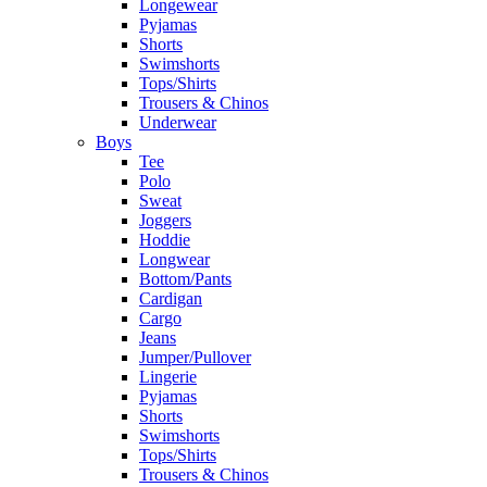
Longewear
Pyjamas
Shorts
Swimshorts
Tops/Shirts
Trousers & Chinos
Underwear
Boys
Tee
Polo
Sweat
Joggers
Hoddie
Longwear
Bottom/Pants
Cardigan
Cargo
Jeans
Jumper/Pullover
Lingerie
Pyjamas
Shorts
Swimshorts
Tops/Shirts
Trousers & Chinos