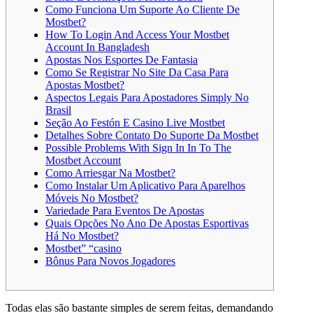
Como Funciona Um Suporte Ao Cliente De
Mostbet?
How To Login And Access Your Mostbet
Account In Bangladesh
Apostas Nos Esportes De Fantasia
Como Se Registrar No Site Da Casa Para
Apostas Mostbet?
Aspectos Legais Para Apostadores Simply No
Brasil
Seção Ao Festón E Casino Live Mostbet
Detalhes Sobre Contato Do Suporte Da Mostbet
Possible Problems With Sign In In To The
Mostbet Account
Como Arriesgar Na Mostbet?
Como Instalar Um Aplicativo Para Aparelhos
Móveis No Mostbet?
Variedade Para Eventos De Apostas
Quais Opções No Ano De Apostas Esportivas
Há No Mostbet?
Mostbet” “casino
Bônus Para Novos Jogadores
Todas elas são bastante simples de serem feitas, demandando