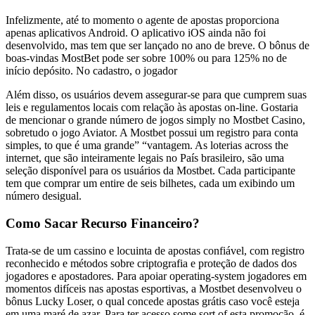
Infelizmente, até to momento o agente de apostas proporciona
apenas aplicativos Android. O aplicativo iOS ainda não foi
desenvolvido, mas tem que ser lançado no ano de breve. O bônus de
boas-vindas MostBet pode ser sobre 100% ou para 125% no de
início depósito. No cadastro, o jogador
Além disso, os usuários devem assegurar-se para que cumprem suas
leis e regulamentos locais com relação às apostas on-line. Gostaria
de mencionar o grande número de jogos simply no Mostbet Casino,
sobretudo o jogo Aviator. A Mostbet possui um registro para conta
simples, to que é uma grande” “vantagem. As loterias across the
internet, que são inteiramente legais no País brasileiro, são uma
seleção disponível para os usuários da Mostbet. Cada participante
tem que comprar um entire de seis bilhetes, cada um exibindo um
número desigual.
Como Sacar Recurso Financeiro?
Trata-se de um cassino e locuinta de apostas confiável, com registro
reconhecido e métodos sobre criptografia e proteção de dados dos
jogadores e apostadores. Para apoiar operating-system jogadores em
momentos difíceis nas apostas esportivas, a Mostbet desenvolveu o
bônus Lucky Loser, o qual concede apostas grátis caso você esteja
em uma maré de azar. Para ter acesso some sort of esta promoção, é