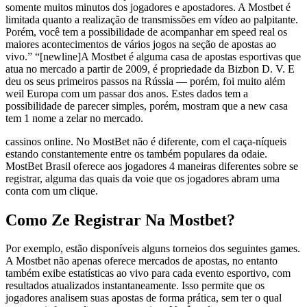
somente muitos minutos dos jogadores e apostadores. A Mostbet é
limitada quanto a realização de transmissões em vídeo ao palpitante.
Porém, você tem a possibilidade de acompanhar em speed real os
maiores acontecimentos de vários jogos na seção de apostas ao
vivo.” “[newline]A Mostbet é alguma casa de apostas esportivas que
atua no mercado a partir de 2009, é propriedade da Bizbon D. V. E
deu os seus primeiros passos na Rússia — porém, foi muito além
weil Europa com um passar dos anos. Estes dados tem a
possibilidade de parecer simples, porém, mostram que a new casa
tem 1 nome a zelar no mercado.
cassinos online. No MostBet não é diferente, com el caça-níqueis
estando constantemente entre os também populares da odaie.
MostBet Brasil oferece aos jogadores 4 maneiras diferentes sobre se
registrar, alguma das quais da voie que os jogadores abram uma
conta com um clique.
Como Ze Registrar Na Mostbet?
Por exemplo, estão disponíveis alguns torneios dos seguintes games.
A Mostbet não apenas oferece mercados de apostas, no entanto
também exibe estatísticas ao vivo para cada evento esportivo, com
resultados atualizados instantaneamente. Isso permite que os
jogadores analisem suas apostas de forma prática, sem ter o qual