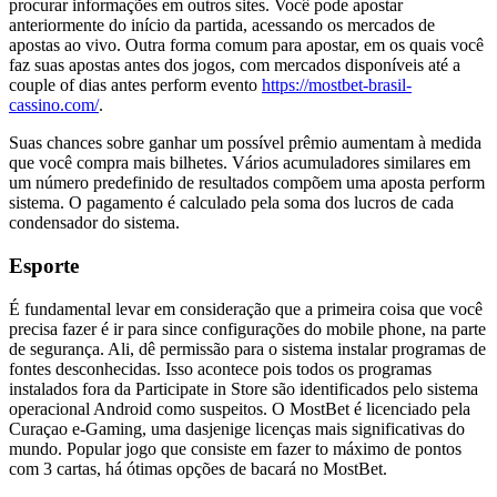
procurar informações em outros sites. Você pode apostar
anteriormente do início da partida, acessando os mercados de
apostas ao vivo. Outra forma comum para apostar, em os quais você
faz suas apostas antes dos jogos, com mercados disponíveis até a
couple of dias antes perform evento
https://mostbet-brasil-
cassino.com/
.
Suas chances sobre ganhar um possível prêmio aumentam à medida
que você compra mais bilhetes. Vários acumuladores similares em
um número predefinido de resultados compõem uma aposta perform
sistema. O pagamento é calculado pela soma dos lucros de cada
condensador do sistema.
Esporte
É fundamental levar em consideração que a primeira coisa que você
precisa fazer é ir para since configurações do mobile phone, na parte
de segurança. Ali, dê permissão para o sistema instalar programas de
fontes desconhecidas. Isso acontece pois todos os programas
instalados fora da Participate in Store são identificados pelo sistema
operacional Android como suspeitos. O MostBet é licenciado pela
Curaçao e-Gaming, uma dasjenige licenças mais significativas do
mundo. Popular jogo que consiste em fazer to máximo de pontos
com 3 cartas, há ótimas opções de bacará no MostBet.