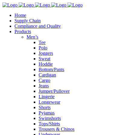
Home
Supply Chain
Compliance and Quality
Products
Men’s
Tee
Polo
Joggers
Sweat
Hoddie
Bottom/Pants
Cardigan
Cargo
Jeans
Jumper/Pullover
Lingerie
Longewear
Shorts
Pyjamas
Swimshorts
Tops/Shirts
Trousers & Chinos
Underwear