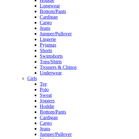
Hoddie
Longwear
Bottom/Pants
Cardigan
Cargo
Jeans
Jumper/Pullover
Lingerie
Pyjamas
Shorts
Swimshorts
Tops/Shirts
Trousers & Chinos
Underwear
Girls
Tee
Polo
Sweat
Joggers
Hoddie
Bottom/Pants
Cardigan
Cargo
Jeans
Jumper/Pullover