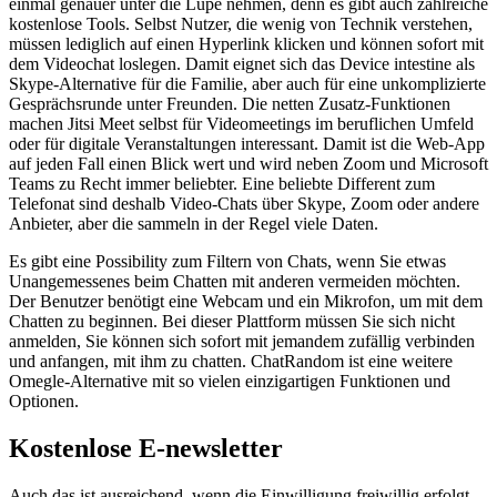
einmal genauer unter die Lupe nehmen, denn es gibt auch zahlreiche
kostenlose Tools. Selbst Nutzer, die wenig von Technik verstehen,
müssen lediglich auf einen Hyperlink klicken und können sofort mit
dem Videochat loslegen. Damit eignet sich das Device intestine als
Skype-Alternative für die Familie, aber auch für eine unkomplizierte
Gesprächsrunde unter Freunden. Die netten Zusatz-Funktionen
machen Jitsi Meet selbst für Videomeetings im beruflichen Umfeld
oder für digitale Veranstaltungen interessant. Damit ist die Web-App
auf jeden Fall einen Blick wert und wird neben Zoom und Microsoft
Teams zu Recht immer beliebter. Eine beliebte Different zum
Telefonat sind deshalb Video-Chats über Skype, Zoom oder andere
Anbieter, aber die sammeln in der Regel viele Daten.
Es gibt eine Possibility zum Filtern von Chats, wenn Sie etwas
Unangemessenes beim Chatten mit anderen vermeiden möchten.
Der Benutzer benötigt eine Webcam und ein Mikrofon, um mit dem
Chatten zu beginnen. Bei dieser Plattform müssen Sie sich nicht
anmelden, Sie können sich sofort mit jemandem zufällig verbinden
und anfangen, mit ihm zu chatten. ChatRandom ist eine weitere
Omegle-Alternative mit so vielen einzigartigen Funktionen und
Optionen.
Kostenlose E-newsletter
Auch das ist ausreichend, wenn die Einwilligung freiwillig erfolgt.