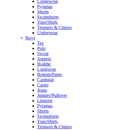
Longewear
Pyjamas
Shorts
Swimshorts
Tops/Shirts
Trousers & Chinos
Underwear
Boys
Tee
Polo
Sweat
Joggers
Hoddie
Longwear
Bottom/Pants
Cardigan
Cargo
Jeans
Jumper/Pullover
Lingerie
Pyjamas
Shorts
Swimshorts
Tops/Shirts
Trousers & Chinos