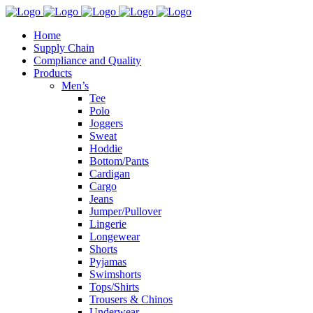
Home
Supply Chain
Compliance and Quality
Products
Men’s
Tee
Polo
Joggers
Sweat
Hoddie
Bottom/Pants
Cardigan
Cargo
Jeans
Jumper/Pullover
Lingerie
Longewear
Shorts
Pyjamas
Swimshorts
Tops/Shirts
Trousers & Chinos
Underwear