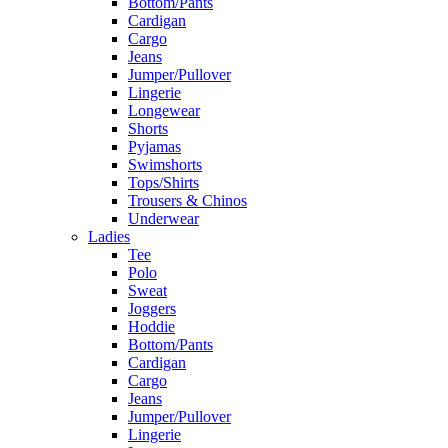
Bottom/Pants
Cardigan
Cargo
Jeans
Jumper/Pullover
Lingerie
Longewear
Shorts
Pyjamas
Swimshorts
Tops/Shirts
Trousers & Chinos
Underwear
Ladies
Tee
Polo
Sweat
Joggers
Hoddie
Bottom/Pants
Cardigan
Cargo
Jeans
Jumper/Pullover
Lingerie