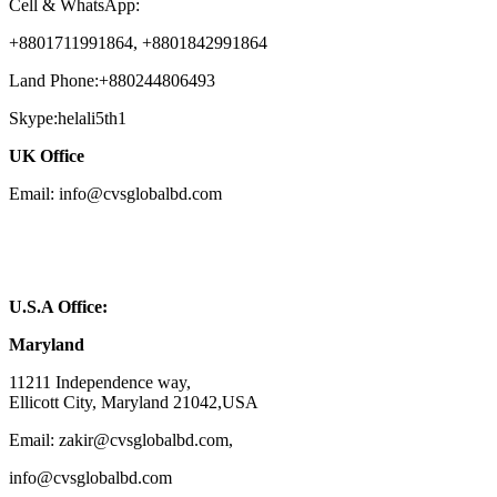
Cell & WhatsApp:
+8801711991864, +8801842991864
Land Phone:+880244806493
Skype:helali5th1
UK Office
Email: info@cvsglobalbd.com
U.S.A Office:
Maryland
11211 Independence way,
Ellicott City, Maryland 21042,USA
Email: zakir@cvsglobalbd.com,
info@cvsglobalbd.com