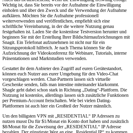
Wichtig ist, dass Sie bereits vor der Aufnahme die Einwilligung
einholen und über den Zweck und die Verwendung der Aufnahme
aufklären. Möchten Sie die Aufnahme professionell
weiterverwenden und veröffentlichen, empfiehlt sich eine
schriftliche Vereinbarung, in der die weitere Nutzung genau
festgehalten ist. Laden Sie die kostenlose Testversion herunter und
beginnen Sie mit der Erstellung Ihrer Bildschirmaufzeichnungen mit
Snagit. Ein Telefonat aufzunehmen ist nicht nur für ein
Sitzungsprotokoll hilfreich. Je nach Thema können Sie die
Aufzeichnung der Videokonferenz für Webinare, Tutorials, interne
Präsentationen und Marktstudien verwenden.
Gestattet ihr dem Anbieter den Zugriff auf euren Gerätestandort,
können euch Nutzer aus eurer Umgebung für den Video-Chat
vorgeschlagen werden. Chat-Partnern lassen sich virtuelle
Geschenke senden, falls man intestine miteinander klarkommt.
Shagle geht dabei schon stark in Richtung „Dating“-Plattform. Die
Nutzung ist kostenlos, allerdings lassen sich zusätzliche Funktionen
per Premium-Account freischalten. Wie bei vielen Dating-
Plattformen ist auch hier ein Großteil der Nutzer männlich.
Um den billigsten VPN mit „RESIDENTIAL“ IP Adressen zu
nutzen musst Du für $1/Monat ein Konto dort haben und zusätzlich
$8/Monat für die Zuweisung der „RESIDENTIAL“ IP Adresse
bezahlen. Der günstigste Weg an eine „Residential IP“ zu kommen