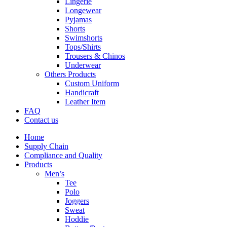
Lingerie
Longewear
Pyjamas
Shorts
Swimshorts
Tops/Shirts
Trousers & Chinos
Underwear
Others Products
Custom Uniform
Handicraft
Leather Item
FAQ
Contact us
Home
Supply Chain
Compliance and Quality
Products
Men’s
Tee
Polo
Joggers
Sweat
Hoddie