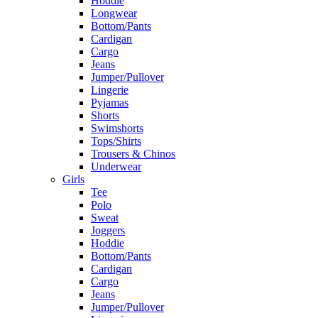
Hoddie
Longwear
Bottom/Pants
Cardigan
Cargo
Jeans
Jumper/Pullover
Lingerie
Pyjamas
Shorts
Swimshorts
Tops/Shirts
Trousers & Chinos
Underwear
Girls
Tee
Polo
Sweat
Joggers
Hoddie
Bottom/Pants
Cardigan
Cargo
Jeans
Jumper/Pullover