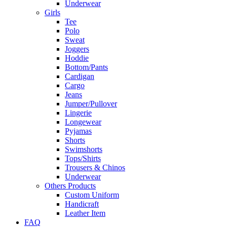
Underwear
Girls
Tee
Polo
Sweat
Joggers
Hoddie
Bottom/Pants
Cardigan
Cargo
Jeans
Jumper/Pullover
Lingerie
Longewear
Pyjamas
Shorts
Swimshorts
Tops/Shirts
Trousers & Chinos
Underwear
Others Products
Custom Uniform
Handicraft
Leather Item
FAQ