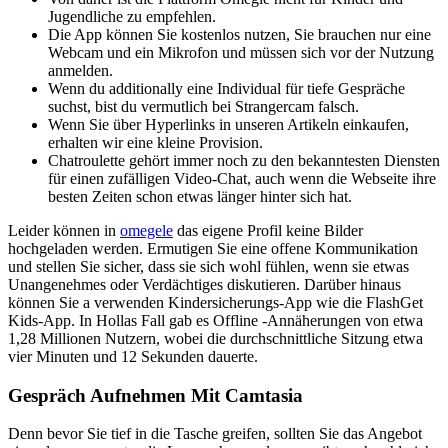
Jugendliche zu empfehlen.
Die App können Sie kostenlos nutzen, Sie brauchen nur eine
Webcam und ein Mikrofon und müssen sich vor der Nutzung
anmelden.
Wenn du additionally eine Individual für tiefe Gespräche
suchst, bist du vermutlich bei Strangercam falsch.
Wenn Sie über Hyperlinks in unseren Artikeln einkaufen,
erhalten wir eine kleine Provision.
Chatroulette gehört immer noch zu den bekanntesten Diensten
für einen zufälligen Video-Chat, auch wenn die Webseite ihre
besten Zeiten schon etwas länger hinter sich hat.
Leider können in
omegele
das eigene Profil keine Bilder
hochgeladen werden. Ermutigen Sie eine offene Kommunikation
und stellen Sie sicher, dass sie sich wohl fühlen, wenn sie etwas
Unangenehmes oder Verdächtiges diskutieren. Darüber hinaus
können Sie a verwenden Kindersicherungs-App wie die FlashGet
Kids-App. In Hollas Fall gab es Offline -Annäherungen von etwa
1,28 Millionen Nutzern, wobei die durchschnittliche Sitzung etwa
vier Minuten und 12 Sekunden dauerte.
Gespräch Aufnehmen Mit Camtasia
Denn bevor Sie tief in die Tasche greifen, sollten Sie das Angebot