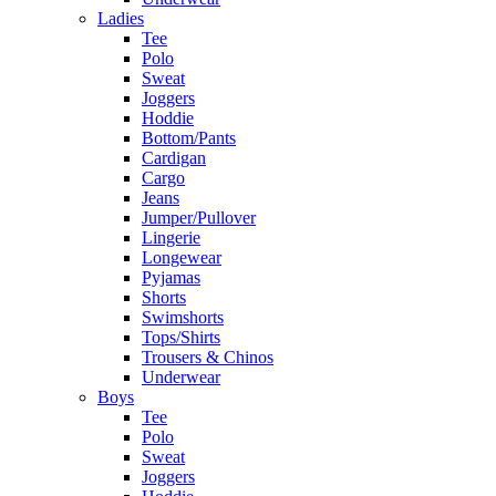
Ladies
Tee
Polo
Sweat
Joggers
Hoddie
Bottom/Pants
Cardigan
Cargo
Jeans
Jumper/Pullover
Lingerie
Longewear
Pyjamas
Shorts
Swimshorts
Tops/Shirts
Trousers & Chinos
Underwear
Boys
Tee
Polo
Sweat
Joggers