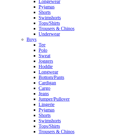
Longewear
Pyjamas
Shorts
Swimshorts
Tops/Shirts
Trousers & Chinos
Underwear
Boys
Tee
Polo
Sweat
Joggers
Hoddie
Longwear
Bottom/Pants
Cardigan
Cargo
Jeans
Jumper/Pullover
Lingerie
Pyjamas
Shorts
Swimshorts
Tops/Shirts
Trousers & Chinos