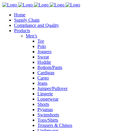
Home
Supply Chain
Compliance and Quality
Products
Men’s
Tee
Polo
Joggers
Sweat
Hoddie
Bottom/Pants
Cardigan
Cargo
Jeans
Jumper/Pullover
Lingerie
Longewear
Shorts
Pyjamas
Swimshorts
Tops/Shirts
Trousers & Chinos
Underwear