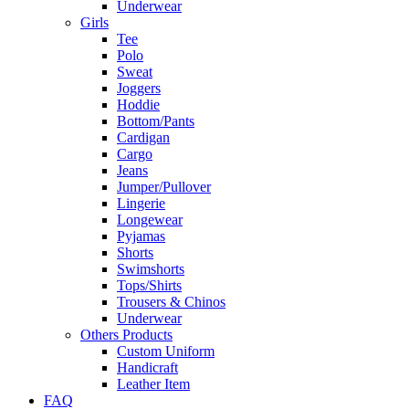
Underwear
Girls
Tee
Polo
Sweat
Joggers
Hoddie
Bottom/Pants
Cardigan
Cargo
Jeans
Jumper/Pullover
Lingerie
Longewear
Pyjamas
Shorts
Swimshorts
Tops/Shirts
Trousers & Chinos
Underwear
Others Products
Custom Uniform
Handicraft
Leather Item
FAQ