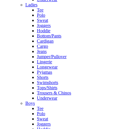
Ladies
Tee
Polo
Sweat
Joggers
Hoddie
Bottom/Pants
Cardigan
Cargo
Jeans
Jumper/Pullover
Lingerie
Longewear
Pyjamas
Shorts
Swimshorts
Tops/Shirts
Trousers & Chinos
Underwear
Boys
Tee
Polo
Sweat
Joggers