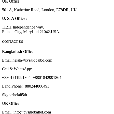
UK Office:
501 A, Katherine Road, London, E78DR, UK.
U. S. A Office :
11211 Independence way,
Ellicott City, Maryland 21042,USA.
CONTACT US
Bangladesh Office
Email:helali@cvsglobalbd.com
Cell & WhatsApp:
+8801711991864, +8801842991864
Land Phone:+880244806493
Skype:helali5th1
UK Office
Email: info@cvsglobalbd.com