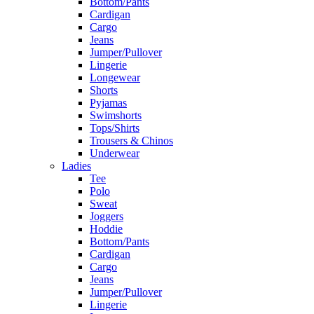
Bottom/Pants
Cardigan
Cargo
Jeans
Jumper/Pullover
Lingerie
Longewear
Shorts
Pyjamas
Swimshorts
Tops/Shirts
Trousers & Chinos
Underwear
Ladies
Tee
Polo
Sweat
Joggers
Hoddie
Bottom/Pants
Cardigan
Cargo
Jeans
Jumper/Pullover
Lingerie