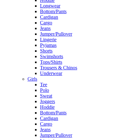
Hoddie
Longwear
Bottom/Pants
Cardigan
Cargo
Jeans
Jumper/Pullover
Lingerie
Pyjamas
Shorts
Swimshorts
Tops/Shirts
Trousers & Chinos
Underwear
Girls
Tee
Polo
Sweat
Joggers
Hoddie
Bottom/Pants
Cardigan
Cargo
Jeans
Jumper/Pullover