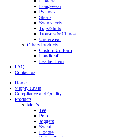
Lingerie
Longewear
Pyjamas
Shorts
Swimshorts
Tops/Shirts
Trousers & Chinos
Underwear
Others Products
Custom Uniform
Handicraft
Leather Item
FAQ
Contact us
Home
Supply Chain
Compliance and Quality
Products
Men’s
Tee
Polo
Joggers
Sweat
Hoddie