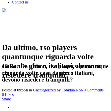
Contact us
Da ultimo, rso players
quantunque riguarda volte
casa da gioco italiani, devono
18 Dec
Da ultimo, rso players quantunque
riguarda volte casa da gioco italiani,
risiedere tranquilli?
devono risiedere tranquilli?
Posted at 09:55h
in
Uncategorized
by
Tohidun Nob
0 Comments
0
Likes
Share