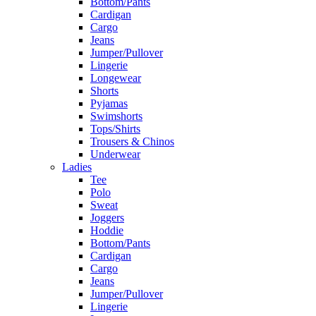
Bottom/Pants
Cardigan
Cargo
Jeans
Jumper/Pullover
Lingerie
Longewear
Shorts
Pyjamas
Swimshorts
Tops/Shirts
Trousers & Chinos
Underwear
Ladies
Tee
Polo
Sweat
Joggers
Hoddie
Bottom/Pants
Cardigan
Cargo
Jeans
Jumper/Pullover
Lingerie