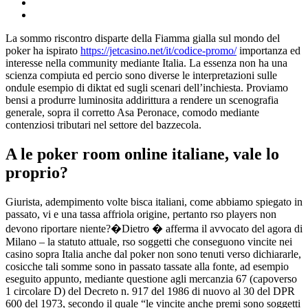
La sommo riscontro disparte della Fiamma gialla sul mondo del
poker ha ispirato
https://jetcasino.net/it/codice-promo/
importanza ed
interesse nella community mediante Italia. La essenza non ha una
scienza compiuta ed percio sono diverse le interpretazioni sulle
ondule esempio di diktat ed sugli scenari dell’inchiesta. Proviamo
bensi a produrre luminosita addirittura a rendere un scenografia
generale, sopra il corretto Asa Peronace, comodo mediante
contenziosi tributari nel settore del bazzecola.
A le poker room online italiane, vale lo
proprio?
Giurista, adempimento volte bisca italiani, come abbiamo spiegato in
passato, vi e una tassa affriola origine, pertanto rso players non
devono riportare niente?�Dietro � afferma il avvocato del agora di
Milano – la statuto attuale, rso soggetti che conseguono vincite nei
casino sopra Italia anche dal poker non sono tenuti verso dichiararle,
cosicche tali somme sono in passato tassate alla fonte, ad esempio
eseguito appunto, mediante questione agli mercanzia 67 (capoverso
1 circolare D) del Decreto n. 917 del 1986 di nuovo al 30 del DPR
600 del 1973, secondo il quale “le vincite anche premi sono soggetti