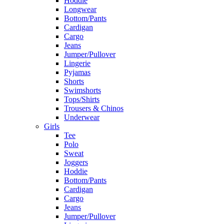
Hoddie
Longwear
Bottom/Pants
Cardigan
Cargo
Jeans
Jumper/Pullover
Lingerie
Pyjamas
Shorts
Swimshorts
Tops/Shirts
Trousers & Chinos
Underwear
Girls
Tee
Polo
Sweat
Joggers
Hoddie
Bottom/Pants
Cardigan
Cargo
Jeans
Jumper/Pullover