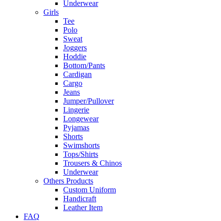
Underwear
Girls
Tee
Polo
Sweat
Joggers
Hoddie
Bottom/Pants
Cardigan
Cargo
Jeans
Jumper/Pullover
Lingerie
Longewear
Pyjamas
Shorts
Swimshorts
Tops/Shirts
Trousers & Chinos
Underwear
Others Products
Custom Uniform
Handicraft
Leather Item
FAQ