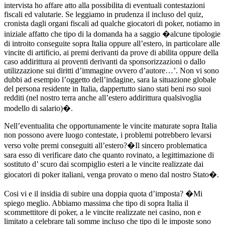
intervista ho affare atto alla possibilita di eventuali contestazioni
fiscali ed valutarie. Se leggiamo in prudenza il incluso del quiz,
cronista dagli organi fiscali ad qualche giocatori di poker, notiamo in
iniziale affatto che tipo di la domanda ha a saggio �alcune tipologie
di introito conseguite sopra Italia oppure all’estero, in particolare alle
vincite di artificio, ai premi derivanti da prove di abilita oppure della
caso addirittura ai proventi derivanti da sponsorizzazioni o dallo
utilizzazione sui diritti d’immagine ovvero d’autore…’. Non vi sono
dubbi ad esempio l’oggetto dell’indagine, sara la situazione globale
del persona residente in Italia, dappertutto siano stati beni rso suoi
redditi (nel nostro terra anche all’estero addirittura qualsivoglia
modello di salario)�.
Nell’eventualita che opportunamente le vincite maturate sopra Italia
non possono avere luogo contestate, i problemi potrebbero levarsi
verso volte premi conseguiti all’estero?�Il sincero problematica
sara esso di verificare dato che quanto rovinato, a legittimazione di
sostituto d’ scuro dai scompiglio esteri a le vincite realizzate dai
giocatori di poker italiani, venga provato o meno dal nostro Stato�.
Cosi vi e il insidia di subire una doppia quota d’imposta? �Mi
spiego meglio. Abbiamo massima che tipo di sopra Italia il
scommettitore di poker, a le vincite realizzate nei casino, non e
limitato a celebrare tali somme incluso che tipo di le imposte sono