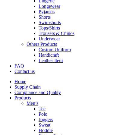
Lingerie
Longewear
Pyjamas
Shorts
Swimshorts
Tops/Shirts
Trousers & Chinos
Underwear
Others Products
Custom Uniform
Handicraft
Leather Item
FAQ
Contact us
Home
Supply Chain
Compliance and Quality
Products
Men’s
Tee
Polo
Joggers
Sweat
Hoddie