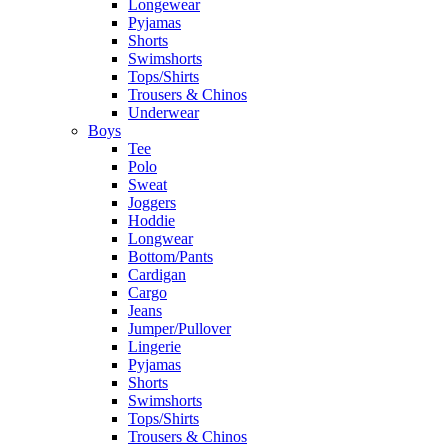
Longewear
Pyjamas
Shorts
Swimshorts
Tops/Shirts
Trousers & Chinos
Underwear
Boys
Tee
Polo
Sweat
Joggers
Hoddie
Longwear
Bottom/Pants
Cardigan
Cargo
Jeans
Jumper/Pullover
Lingerie
Pyjamas
Shorts
Swimshorts
Tops/Shirts
Trousers & Chinos