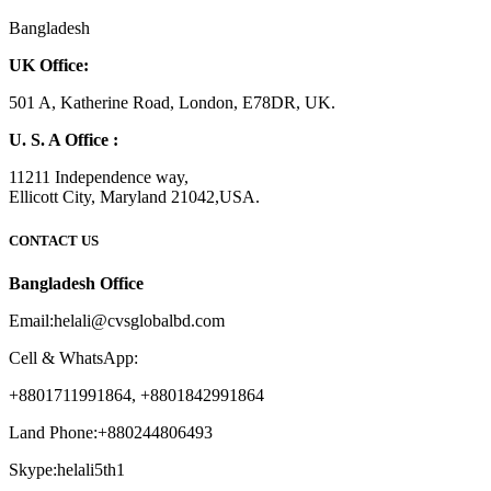
Bangladesh
UK Office:
501 A, Katherine Road, London, E78DR, UK.
U. S. A Office :
11211 Independence way,
Ellicott City, Maryland 21042,USA.
CONTACT US
Bangladesh Office
Email:helali@cvsglobalbd.com
Cell & WhatsApp:
+8801711991864, +8801842991864
Land Phone:+880244806493
Skype:helali5th1