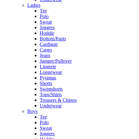
Ladies
Tee
Polo
Sweat
Joggers
Hoddie
Bottom/Pants
Cardigan
Cargo
Jeans
Jumper/Pullover
Lingerie
Longewear
Pyjamas
Shorts
Swimshorts
Tops/Shirts
Trousers & Chinos
Underwear
Boys
Tee
Polo
Sweat
Joggers