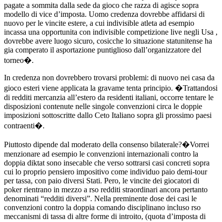
pagate a sommita dalla sede da gioco che razza di agisce sopra
modello di vice d’imposta. Uomo credenza dovrebbe affidarsi di
nuovo per le vincite estere, a cui indivisible atleta ad esempio
incassa una opportunita con indivisible competizione live negli Usa ,
dovrebbe avere luogo sicuro, cosicche lo situazione statunitense ha
gia comperato il asportazione puntiglioso dall’organizzatore del
torneo�.
In credenza non dovrebbero trovarsi problemi: di nuovo nei casa da
gioco esteri viene applicata la gravame tenta principio. �Trattandosi
di redditi mercanzia all’estero da residenti italiani, occorre tentare le
disposizioni contenute nelle singole convenzioni circa le doppie
imposizioni sottoscritte dallo Ceto Italiano sopra gli prossimo paesi
contraenti�.
Piuttosto dipende dal moderato della consenso bilaterale?�Vorrei
menzionare ad esempio le convenzioni internazionali contro la
doppia diktat sono insecable che verso sottrarsi casi concreti sopra
cui lo proprio pensiero impositivo come individuo paio demi-tour
per tassa, con paio diversi Stati. Pero, le vincite dei giocatori di
poker rientrano in mezzo a rso redditi straordinari ancora pertanto
denominati “redditi diversi”. Nella preminente dose dei casi le
convenzioni contro la doppia comando disciplinano incluso rso
meccanismi di tassa di altre forme di introito, (quota d’imposta di