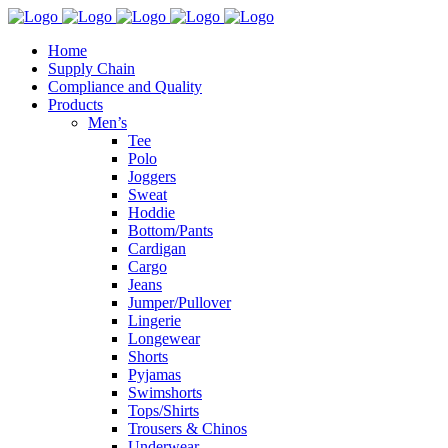
Home
Supply Chain
Compliance and Quality
Products
Men’s
Tee
Polo
Joggers
Sweat
Hoddie
Bottom/Pants
Cardigan
Cargo
Jeans
Jumper/Pullover
Lingerie
Longewear
Shorts
Pyjamas
Swimshorts
Tops/Shirts
Trousers & Chinos
Underwear