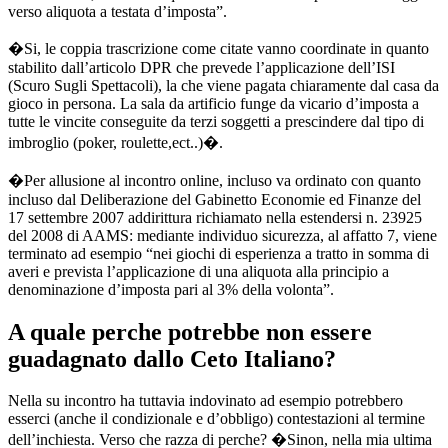
verso aliquota a testata d’imposta”.
�Si, le coppia trascrizione come citate vanno coordinate in quanto
stabilito dall’articolo DPR che prevede l’applicazione dell’ISI
(Scuro Sugli Spettacoli), la che viene pagata chiaramente dal casa da
gioco in persona. La sala da artificio funge da vicario d’imposta a
tutte le vincite conseguite da terzi soggetti a prescindere dal tipo di
imbroglio (poker, roulette,ect..)�.
�Per allusione al incontro online, incluso va ordinato con quanto
incluso dal Deliberazione del Gabinetto Economie ed Finanze del
17 settembre 2007 addirittura richiamato nella estendersi n. 23925
del 2008 di AAMS: mediante individuo sicurezza, al affatto 7, viene
terminato ad esempio “nei giochi di esperienza a tratto in somma di
averi e prevista l’applicazione di una aliquota alla principio a
denominazione d’imposta pari al 3% della volonta”.
A quale perche potrebbe non essere
guadagnato dallo Ceto Italiano?
Nella su incontro ha tuttavia indovinato ad esempio potrebbero
esserci (anche il condizionale e d’obbligo) contestazioni al termine
dell’inchiesta. Verso che razza di perche? �Sinon, nella mia ultima