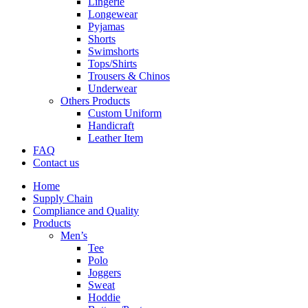
Lingerie
Longewear
Pyjamas
Shorts
Swimshorts
Tops/Shirts
Trousers & Chinos
Underwear
Others Products
Custom Uniform
Handicraft
Leather Item
FAQ
Contact us
Home
Supply Chain
Compliance and Quality
Products
Men’s
Tee
Polo
Joggers
Sweat
Hoddie