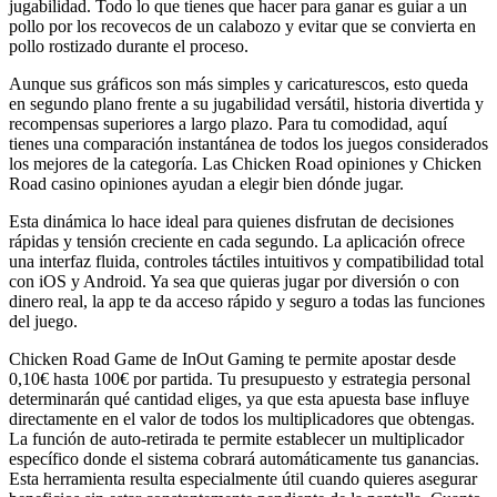
jugabilidad. Todo lo que tienes que hacer para ganar es guiar a un
pollo por los recovecos de un calabozo y evitar que se convierta en
pollo rostizado durante el proceso.
Aunque sus gráficos son más simples y caricaturescos, esto queda
en segundo plano frente a su jugabilidad versátil, historia divertida y
recompensas superiores a largo plazo. Para tu comodidad, aquí
tienes una comparación instantánea de todos los juegos considerados
los mejores de la categoría. Las Chicken Road opiniones y Chicken
Road casino opiniones ayudan a elegir bien dónde jugar.
Esta dinámica lo hace ideal para quienes disfrutan de decisiones
rápidas y tensión creciente en cada segundo. La aplicación ofrece
una interfaz fluida, controles táctiles intuitivos y compatibilidad total
con iOS y Android. Ya sea que quieras jugar por diversión o con
dinero real, la app te da acceso rápido y seguro a todas las funciones
del juego.
Chicken Road Game de InOut Gaming te permite apostar desde
0,10€ hasta 100€ por partida. Tu presupuesto y estrategia personal
determinarán qué cantidad eliges, ya que esta apuesta base influye
directamente en el valor de todos los multiplicadores que obtengas.
La función de auto-retirada te permite establecer un multiplicador
específico donde el sistema cobrará automáticamente tus ganancias.
Esta herramienta resulta especialmente útil cuando quieres asegurar