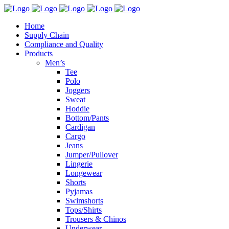
Home
Supply Chain
Compliance and Quality
Products
Men’s
Tee
Polo
Joggers
Sweat
Hoddie
Bottom/Pants
Cardigan
Cargo
Jeans
Jumper/Pullover
Lingerie
Longewear
Shorts
Pyjamas
Swimshorts
Tops/Shirts
Trousers & Chinos
Underwear