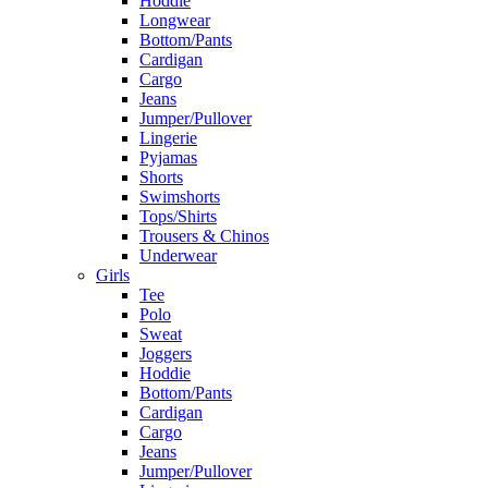
Hoddie
Longwear
Bottom/Pants
Cardigan
Cargo
Jeans
Jumper/Pullover
Lingerie
Pyjamas
Shorts
Swimshorts
Tops/Shirts
Trousers & Chinos
Underwear
Girls
Tee
Polo
Sweat
Joggers
Hoddie
Bottom/Pants
Cardigan
Cargo
Jeans
Jumper/Pullover