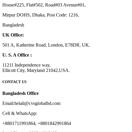
House#225, Flat#502, Road#03 Avenue#01,
Mirpur DOHS, Dhaka, Post Code: 1216,
Bangladesh
UK Office:
501 A, Katherine Road, London, E78DR, UK.
U. S. A Office :
11211 Independence way,
Ellicott City, Maryland 21042,USA.
CONTACT US
Bangladesh Office
Email:helali@cvsglobalbd.com
Cell & WhatsApp:
+8801711991864, +8801842991864