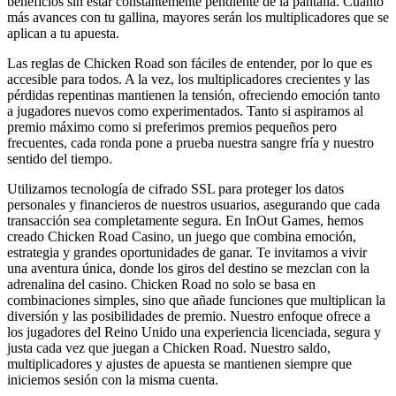
beneficios sin estar constantemente pendiente de la pantalla. Cuanto
más avances con tu gallina, mayores serán los multiplicadores que se
aplican a tu apuesta.
Las reglas de Chicken Road son fáciles de entender, por lo que es
accesible para todos. A la vez, los multiplicadores crecientes y las
pérdidas repentinas mantienen la tensión, ofreciendo emoción tanto
a jugadores nuevos como experimentados. Tanto si aspiramos al
premio máximo como si preferimos premios pequeños pero
frecuentes, cada ronda pone a prueba nuestra sangre fría y nuestro
sentido del tiempo.
Utilizamos tecnología de cifrado SSL para proteger los datos
personales y financieros de nuestros usuarios, asegurando que cada
transacción sea completamente segura. En InOut Games, hemos
creado Chicken Road Casino, un juego que combina emoción,
estrategia y grandes oportunidades de ganar. Te invitamos a vivir
una aventura única, donde los giros del destino se mezclan con la
adrenalina del casino. Chicken Road no solo se basa en
combinaciones simples, sino que añade funciones que multiplican la
diversión y las posibilidades de premio. Nuestro enfoque ofrece a
los jugadores del Reino Unido una experiencia licenciada, segura y
justa cada vez que juegan a Chicken Road. Nuestro saldo,
multiplicadores y ajustes de apuesta se mantienen siempre que
iniciemos sesión con la misma cuenta.