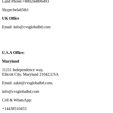
Land Phone:+880244806493
Skype:helali5th1
UK Office
Email: info@cvsglobalbd.com
U.S.A Office:
Maryland
11211 Independence way,
Ellicott City, Maryland 21042,USA
Email: zakir@cvsglobalbd.com,
info@cvsglobalbd.com
Cell & WhatsApp:
+14438510453