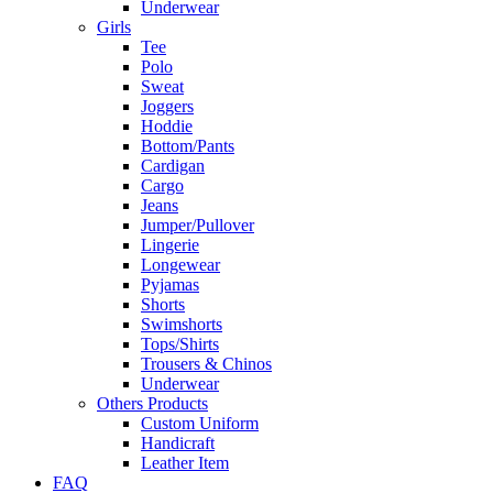
Underwear
Girls
Tee
Polo
Sweat
Joggers
Hoddie
Bottom/Pants
Cardigan
Cargo
Jeans
Jumper/Pullover
Lingerie
Longewear
Pyjamas
Shorts
Swimshorts
Tops/Shirts
Trousers & Chinos
Underwear
Others Products
Custom Uniform
Handicraft
Leather Item
FAQ