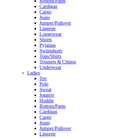
Bottom/Pants
Cardigan
Cargo
Jeans
Jumper/Pullover
Lingerie
Longewear
Shorts
Pyjamas
Swimshorts
Tops/Shirts
Trousers & Chinos
Underwear
Ladies
Tee
Polo
Sweat
Joggers
Hoddie
Bottom/Pants
Cardigan
Cargo
Jeans
Jumper/Pullover
Lingerie