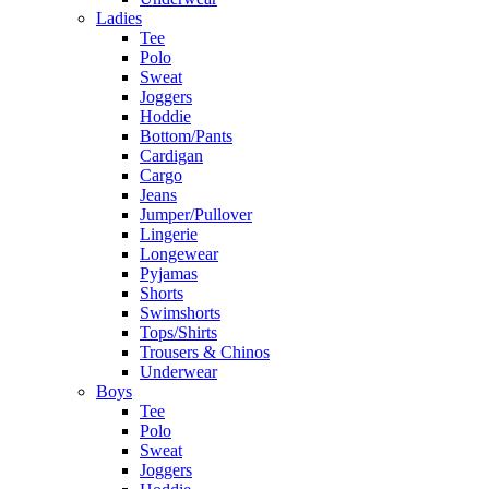
Ladies
Tee
Polo
Sweat
Joggers
Hoddie
Bottom/Pants
Cardigan
Cargo
Jeans
Jumper/Pullover
Lingerie
Longewear
Pyjamas
Shorts
Swimshorts
Tops/Shirts
Trousers & Chinos
Underwear
Boys
Tee
Polo
Sweat
Joggers