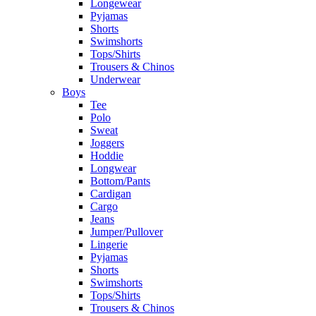
Longewear
Pyjamas
Shorts
Swimshorts
Tops/Shirts
Trousers & Chinos
Underwear
Boys
Tee
Polo
Sweat
Joggers
Hoddie
Longwear
Bottom/Pants
Cardigan
Cargo
Jeans
Jumper/Pullover
Lingerie
Pyjamas
Shorts
Swimshorts
Tops/Shirts
Trousers & Chinos