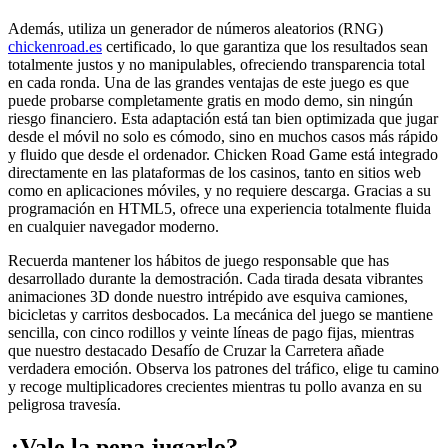
Además, utiliza un generador de números aleatorios (RNG)
chickenroad.es
certificado, lo que garantiza que los resultados sean
totalmente justos y no manipulables, ofreciendo transparencia total
en cada ronda. Una de las grandes ventajas de este juego es que
puede probarse completamente gratis en modo demo, sin ningún
riesgo financiero. Esta adaptación está tan bien optimizada que jugar
desde el móvil no solo es cómodo, sino en muchos casos más rápido
y fluido que desde el ordenador. Chicken Road Game está integrado
directamente en las plataformas de los casinos, tanto en sitios web
como en aplicaciones móviles, y no requiere descarga. Gracias a su
programación en HTML5, ofrece una experiencia totalmente fluida
en cualquier navegador moderno.
Recuerda mantener los hábitos de juego responsable que has
desarrollado durante la demostración. Cada tirada desata vibrantes
animaciones 3D donde nuestro intrépido ave esquiva camiones,
bicicletas y carritos desbocados. La mecánica del juego se mantiene
sencilla, con cinco rodillos y veinte líneas de pago fijas, mientras
que nuestro destacado Desafío de Cruzar la Carretera añade
verdadera emoción. Observa los patrones del tráfico, elige tu camino
y recoge multiplicadores crecientes mientras tu pollo avanza en su
peligrosa travesía.
¿Vale la pena jugarlo?