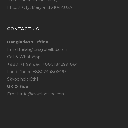
11211 Independence way,
Ellicott City, Maryland 21042,USA.
CONTACT US
Bangladesh Office
Email:helali@cvsglobalbd.com
Cell & WhatsApp:
+8801711991864, +8801842991864
Land Phone:+880244806493
Skype:helali5th1
UK Office
Email: info@cvsglobalbd.com