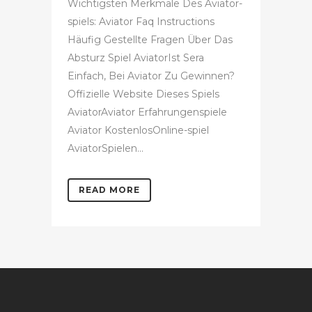
Wichtigsten Merkmale Des Aviator-
spiels: Aviator Faq Instructions
Häufig Gestellte Fragen Über Das
Absturz Spiel AviatorIst Sera
Einfach, Bei Aviator Zu Gewinnen?
Offizielle Website Dieses Spiels
AviatorAviator Erfahrungenspiele
Aviator KostenlosOnline-spiel
AviatorSpielen...
READ MORE