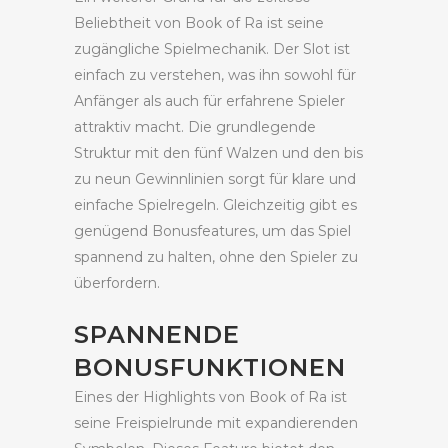
Beliebtheit von Book of Ra ist seine
zugängliche Spielmechanik. Der Slot ist
einfach zu verstehen, was ihn sowohl für
Anfänger als auch für erfahrene Spieler
attraktiv macht. Die grundlegende
Struktur mit den fünf Walzen und den bis
zu neun Gewinnlinien sorgt für klare und
einfache Spielregeln. Gleichzeitig gibt es
genügend Bonusfeatures, um das Spiel
spannend zu halten, ohne den Spieler zu
überfordern.
SPANNENDE
BONUSFUNKTIONEN
Eines der Highlights von Book of Ra ist
seine Freispielrunde mit expandierenden