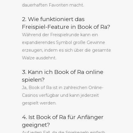
dauerhaften Favoriten macht.
2. Wie funktioniert das
Freispiel-Feature in Book of Ra?
Während der Freispielrunde kann ein
expandierendes Symbol große Gewinne
erzeugen, indem es sich über die gesamte
Walze ausdehnt.
3. Kann ich Book of Ra online
spielen?
Ja, Book of Ra ist in zahlreichen Online-
Casinos verfügbar und kann jederzeit
gespielt werden.
4. Ist Book of Ra für Anfänger
geeignet?
Auf jeden Fall, da die Spielregeln einfach