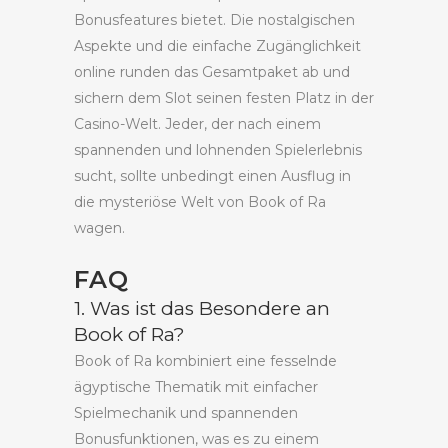
Bonusfeatures bietet. Die nostalgischen
Aspekte und die einfache Zugänglichkeit
online runden das Gesamtpaket ab und
sichern dem Slot seinen festen Platz in der
Casino-Welt. Jeder, der nach einem
spannenden und lohnenden Spielerlebnis
sucht, sollte unbedingt einen Ausflug in
die mysteriöse Welt von Book of Ra
wagen.
FAQ
1. Was ist das Besondere an
Book of Ra?
Book of Ra kombiniert eine fesselnde
ägyptische Thematik mit einfacher
Spielmechanik und spannenden
Bonusfunktionen, was es zu einem