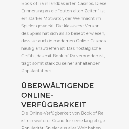
Book of Ra in landbasierten Casinos. Diese
Erinnerung an die “guten alten Zeiten” ist
ein starker Motivator, der Weihnacht im
Spieler geweckt. Die klassische Version
des Spiels hat sich als so beliebt erwiesen,
dass sie auch in modernen Online-Casinos
häufig anzutreffen ist. Das nostalgische
Gefühl, das mit Book of Ra verbunden ist,
trägt somit stark zu seiner anhaltenden
Popularität bei.
ÜBERWÄLTIGENDE
ONLINE-
VERFÜGBARKEIT
Die Online-Verfügbarkeit von Book of Ra
ist ein weiterer Grund für seine langlebige
Popularität. Spieler aus aller Welt haben