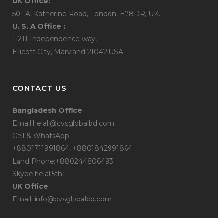
UK Office:
501 A, Katherine Road, London, E78DR, UK.
U. S. A Office :
11211 Independence way,
Ellicott City, Maryland 21042,USA.
CONTACT US
Bangladesh Office
Email:helali@cvsglobalbd.com
Cell & WhatsApp:
+8801711991864, +8801842991864
Land Phone:+880244806493
Skype:helali5th1
UK Office
Email: info@cvsglobalbd.com