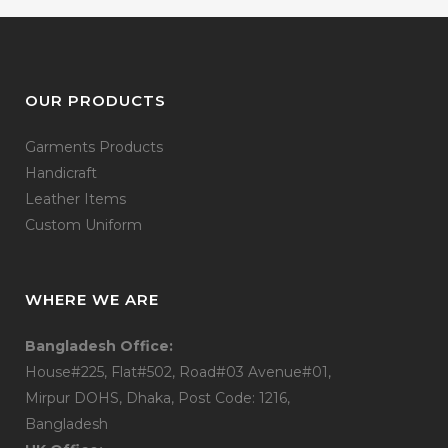
OUR PRODUCTS
Garments Products
Handicraft
Leather Items
Custom Uniform
WHERE WE ARE
Bangladesh Office:
House#225, Flat#502, Road#03 Avenue#01,
Mirpur DOHS, Dhaka, Post Code: 1216,
Bangladesh