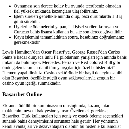
Oynaması son derece kolay bu oyunda tecrübeniz olmadan
fiel yüksek miktarda kazançlara ulaşabilirsiniz.
İşlem süreleri genellikle anında olup, bazı durumlarda 1-3 iş
günü sürebilir.
Üyelerine ödemelerini yapan,” “kişisel verileri koruyan ve
Curaçao bahis lisansı kullanan bu site son derece güvenlidir.
Kayıt işlemini tamamladıktan sonra, hesabınızı doğrulamanız
gerekmektedir.
Lewis Hamilton’dan Oscar Piastri’ye, George Russel’dan Carlos
Sainz’e kadar dünyaca ünlü F1 pilotlarının yarışları için anında bahis
imkanı da bulunuyor. Mercedes, Ferrari ve Red-colored Bull gibi
önde gelen takımlar dahil tüm yarışçılar için özel bahislerinizi”
“hemen yapabilirsiniz. Casino sektöründe bir hayli deneyim sahibi
olan Başarıbet, özellikle güçlü oyun sağlayıcılarıyla zengin bir
casino oyun içeriği sunmaktadır.
Başarıbet Online
Ekranda ödüllü bir kombinasyon oluştuğunda, kazanç tutarı
makinenin mevcut bakiyesine yansır. Özetlemek gerekirse,
Basaribet, Türk kullanıcıları için geniş ve esnek ödeme seçenekleri
sunarak bahis deneyimlerini sorunsuz hale getirir. Her yöntemin
kendi avantajları ve dezavantajları olabilir, bu nedenle kullanıcılar