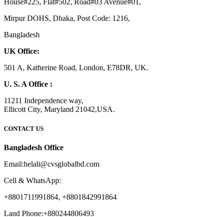
House#225, Flat#502, Road#03 Avenue#01,
Mirpur DOHS, Dhaka, Post Code: 1216,
Bangladesh
UK Office:
501 A, Katherine Road, London, E78DR, UK.
U. S. A Office :
11211 Independence way,
Ellicott City, Maryland 21042,USA.
CONTACT US
Bangladesh Office
Email:helali@cvsglobalbd.com
Cell & WhatsApp:
+8801711991864, +8801842991864
Land Phone:+880244806493