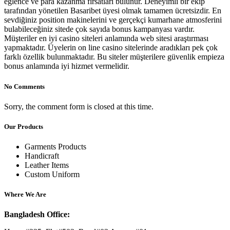
eğlence ve para kazanma fırsatları bulunur. Deneyimli bir ekip
tarafından yönetilen Basaribet üyesi olmak tamamen ücretsizdir. En
sevdiğiniz position makinelerini ve gerçekçi kumarhane atmosferini
bulabileceğiniz sitede çok sayıda bonus kampanyası vardır.
Müşteriler en iyi casino siteleri anlamında web sitesi araştırması
yapmaktadır. Üyelerin on line casino sitelerinde aradıkları pek çok
farklı özellik bulunmaktadır. Bu siteler müşterilere güvenlik empieza
bonus anlamında iyi hizmet vermelidir.
No Comments
Sorry, the comment form is closed at this time.
Our Products
Garments Products
Handicraft
Leather Items
Custom Uniform
Where We Are
Bangladesh Office: