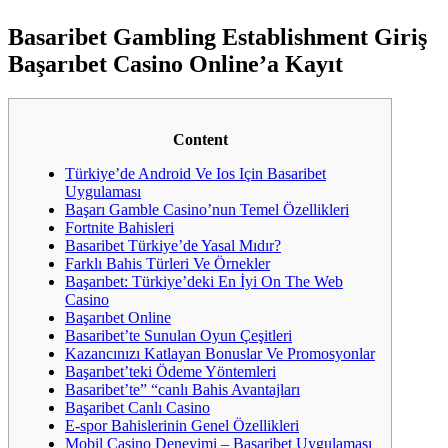
Basaribet Gambling Establishment Giriş ️
Başarıbet Casino Online’a Kayıt
Content
Türkiye’de Android Ve Ios Için Basaribet
Uygulaması
Başarı Gamble Casino’nun Temel Özellikleri
Fortnite Bahisleri
Basaribet Türkiye’de Yasal Mıdır?
Farklı Bahis Türleri Ve Örnekler
Başarıbet: Türkiye’deki En İyi On The Web
Casino
Başarıbet Online
Basaribet’te Sunulan Oyun Çeşitleri
Kazancınızı Katlayan Bonuslar Ve Promosyonlar
Başarıbet’teki Ödeme Yöntemleri
Basaribet’te” “canlı Bahis Avantajları
Başaribet Canlı Casino
E-spor Bahislerinin Genel Özellikleri
Mobil Casino Deneyimi – Basaribet Uygulaması