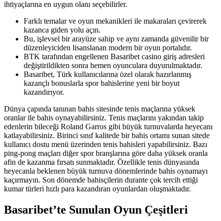
ihtiyaçlarına en uygun olanı seçebilirler.
Farklı temalar ve oyun mekanikleri ile makaraları çevirerek
kazanca giden yolu açın.
Bu, işlevsel bir arayüze sahip ve aynı zamanda güvenilir bir
düzenleyiciden lisanslanan modern bir oyun portalıdır.
BTK tarafından engellenen Basaribet casino giriş adresleri
değiştirildikten sonra hemen oyunculara duyurulmaktadır.
Basaribet, Türk kullanıcılarına özel olarak hazırlanmış
kazançlı bonuslarla spor bahislerine yeni bir boyut
kazandırıyor.
Dünya çapında tanınan bahis sitesinde tenis maçlarına yüksek
oranlar ile bahis oynayabilirsiniz. Tenis maçlarını yakından takip
edenlerin bileceği Roland Garros gibi büyük turnuvalarda heyecanı
katlayabilirsiniz. Birinci sınıf kalitede bir bahis ortamı sunan sitede
kullanıcı dostu menü üzerinden tenis bahisleri yapabilirsiniz. Bazı
ping-pong maçları diğer spor branşlarına göre daha yüksek oranla
afin de kazanma fırsatı sunmaktadır. Özellikle tenis dünyasında
heyecanla beklenen büyük turnuva dönemlerinde bahis oynamayı
kaçırmayın. Son dönemde bahisçilerin durante çok tercih ettiği
kumar türleri hızlı para kazandıran oyunlardan oluşmaktadır.
Basaribet’te Sunulan Oyun Çeşitleri