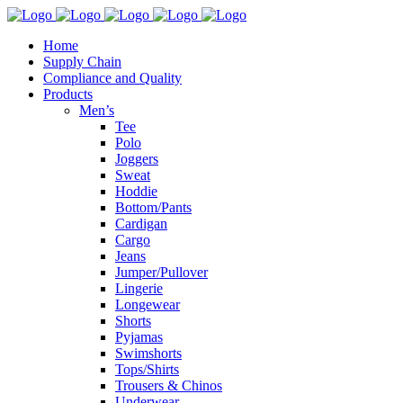
Home
Supply Chain
Compliance and Quality
Products
Men’s
Tee
Polo
Joggers
Sweat
Hoddie
Bottom/Pants
Cardigan
Cargo
Jeans
Jumper/Pullover
Lingerie
Longewear
Shorts
Pyjamas
Swimshorts
Tops/Shirts
Trousers & Chinos
Underwear