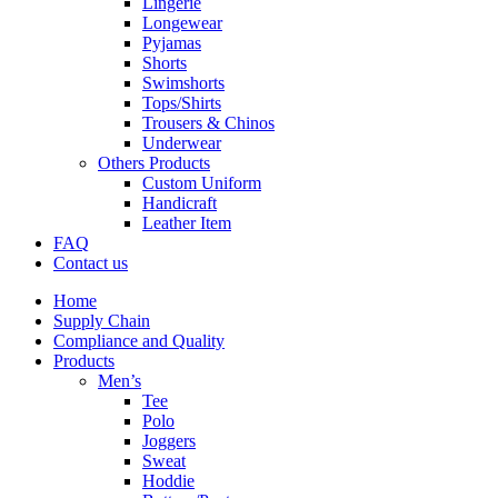
Lingerie
Longewear
Pyjamas
Shorts
Swimshorts
Tops/Shirts
Trousers & Chinos
Underwear
Others Products
Custom Uniform
Handicraft
Leather Item
FAQ
Contact us
Home
Supply Chain
Compliance and Quality
Products
Men’s
Tee
Polo
Joggers
Sweat
Hoddie