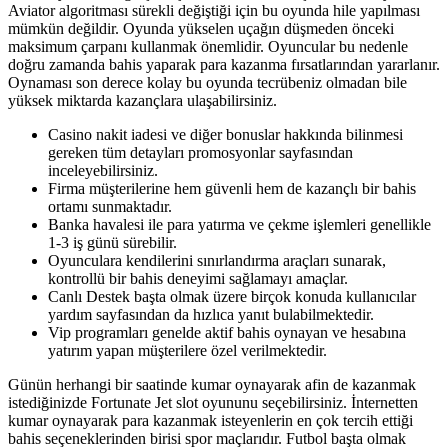
Aviator algoritması sürekli değiştiği için bu oyunda hile yapılması
mümkün değildir. Oyunda yükselen uçağın düşmeden önceki
maksimum çarpanı kullanmak önemlidir. Oyuncular bu nedenle
doğru zamanda bahis yaparak para kazanma fırsatlarından yararlanır.
Oynaması son derece kolay bu oyunda tecrübeniz olmadan bile
yüksek miktarda kazançlara ulaşabilirsiniz.
Casino nakit iadesi ve diğer bonuslar hakkında bilinmesi
gereken tüm detayları promosyonlar sayfasından
inceleyebilirsiniz.
Firma müşterilerine hem güvenli hem de kazançlı bir bahis
ortamı sunmaktadır.
Banka havalesi ile para yatırma ve çekme işlemleri genellikle
1-3 iş günü sürebilir.
Oyunculara kendilerini sınırlandırma araçları sunarak,
kontrollü bir bahis deneyimi sağlamayı amaçlar.
Canlı Destek başta olmak üzere birçok konuda kullanıcılar
yardım sayfasından da hızlıca yanıt bulabilmektedir.
Vip programları genelde aktif bahis oynayan ve hesabına
yatırım yapan müşterilere özel verilmektedir.
Günün herhangi bir saatinde kumar oynayarak afin de kazanmak
istediğinizde Fortunate Jet slot oyununu seçebilirsiniz. İnternetten
kumar oynayarak para kazanmak isteyenlerin en çok tercih ettiği
bahis seçeneklerinden birisi spor maçlarıdır. Futbol başta olmak