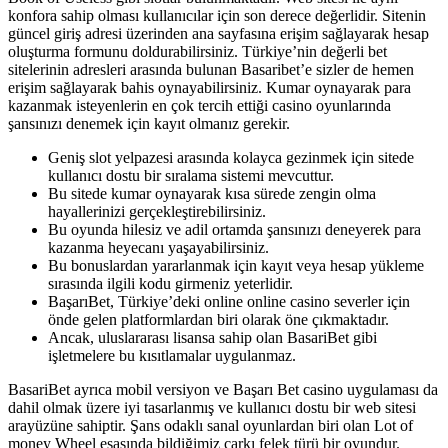
konfora sahip olması kullanıcılar için son derece değerlidir. Sitenin
güncel giriş adresi üzerinden ana sayfasına erişim sağlayarak hesap
oluşturma formunu doldurabilirsiniz. Türkiye’nin değerli bet
sitelerinin adresleri arasında bulunan Basaribet’e sizler de hemen
erişim sağlayarak bahis oynayabilirsiniz. Kumar oynayarak para
kazanmak isteyenlerin en çok tercih ettiği casino oyunlarında
şansınızı denemek için kayıt olmanız gerekir.
Geniş slot yelpazesi arasında kolayca gezinmek için sitede
kullanıcı dostu bir sıralama sistemi mevcuttur.
Bu sitede kumar oynayarak kısa sürede zengin olma
hayallerinizi gerçekleştirebilirsiniz.
Bu oyunda hilesiz ve adil ortamda şansınızı deneyerek para
kazanma heyecanı yaşayabilirsiniz.
Bu bonuslardan yararlanmak için kayıt veya hesap yükleme
sırasında ilgili kodu girmeniz yeterlidir.
BaşarıBet, Türkiye’deki online online casino severler için
önde gelen platformlardan biri olarak öne çıkmaktadır.
Ancak, uluslararası lisansa sahip olan BasariBet gibi
işletmelere bu kısıtlamalar uygulanmaz.
BasariBet ayrıca mobil versiyon ve Başarı Bet casino uygulaması da
dahil olmak üzere iyi tasarlanmış ve kullanıcı dostu bir web sitesi
arayüzüne sahiptir. Şans odaklı sanal oyunlardan biri olan Lot of
money Wheel esasında bildiğimiz çarkı felek türü bir oyundur.