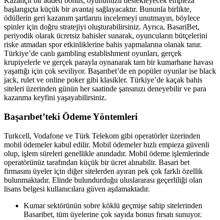
Kazançlı bir added bonus, oyununuzu destekleyecek empieza
başlangıçta küçük bir avantaj sağlayacaktır. Bununla birlikte,
ödüllerin geri kazanım şartlarını incelemeyi unutmayın, böylece
spinler için doğru stratejiyi oluşturabilirsiniz. Ayrıca, BasariBet,
periyodik olarak ücretsiz bahisler sunarak, oyuncuların bütçelerini
riske atmadan spor etkinliklerine bahis yapmalarına olanak tanır.
Türkiye’de canlı gambling establishment oyunları, gerçek
krupiyelerle ve gerçek parayla oynanarak tam bir kumarhane havası
yaşattığı için çok seviliyor. Başarıbet’de en popüler oyunlar ise black
jack, rulet ve online poker gibi klasikler. Türkiye’de kaçak bahis
siteleri üzerinden günün her saatinde şansınızı deneyebilir ve para
kazanma keyfini yaşayabilirsiniz.
Başarıbet’teki Ödeme Yöntemleri
Turkcell, Vodafone ve Türk Telekom gibi operatörler üzerinden
mobil ödemeler kabul edilir. Mobil ödemeler hızlı empieza güvenli
olup, işlem süreleri genellikle anındadır. Mobil ödeme işlemlerinde
operatörünüz tarafından küçük bir ücret alınabilir. Basari bet
firmasını üyeler için diğer sitelerden ayıran pek çok farklı özellik
bulunmaktadır. Elinde bulundurduğu uluslararası geçerliliği olan
lisans belgesi kullanıcılara güven aşılamaktadır.
Kumar sektörünün sobre köklü geçmişe sahip sitelerinden
Basaribet, tüm üyelerine çok sayıda bonus fırsatı sunuyor.