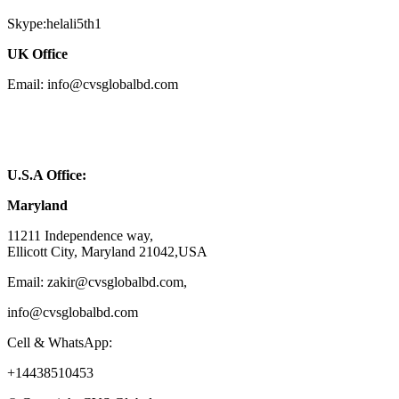
Skype:helali5th1
UK Office
Email: info@cvsglobalbd.com
U.S.A Office:
Maryland
11211 Independence way,
Ellicott City, Maryland 21042,USA
Email: zakir@cvsglobalbd.com,
info@cvsglobalbd.com
Cell & WhatsApp:
+14438510453