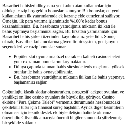
Basaribet bahisleri dünyasına yeni adım atan kullanıcılar için
oldukça cazip hoş geldin bonusları sunuyor. Bu bonuslar, en yeni
kullanıcıların ilk yatırımlarında ek kazanç elde etmelerini sağlıyor.
Örneğin, ilk para yatırma işleminizde %100’e kadar bonus
kazanabilirsiniz. Bu, hesabınıza yatırdığınız miktarın iki katı ile
bahis yapmaya başlamanızı sağlar. Bu fırsattan yararlanmak için
Basaribet bahis şirketi üzerinden kaydolmanız yeterlidir. Sonuç
olarak, Basaribet kullanıcılarına güvenilir bir system, geniş oyun
seçenekleri ve cazip bonuslar sunar.
Popüler slot oyunlarına özel olarak en kaliteli casino siteleri
your ex zaman bonuslarını koymaktadır.
Dünya çapında tanınan bahis sitesinde tenis maçlarına yüksek
oranlar ile bahis oynayabilirsiniz.
Bu, hesabınıza yatırdığınız miktarın iki katı ile bahis yapmaya
başlamanızı sağlar.
Çoğunluğu klasik slotlar oluştururken, progresif jackpot oyunları ve
yenilikçi on line casino oyunları da büyük ilgi görüyor. Casino
ekibine “Para Çekme Talebi” vermeniz durumunda hesabınızdaki
çekilebilir tutar için finansal süreç başlatılır. Ayrıca diğer kesintilerin
olmaması için teknik destek ekibiyle iletişim halinde olmanız
önemlidir. Güvenlik amacıyla önemli bilgiler sunucuda şifrelenmiş
bir şekilde saklanır.