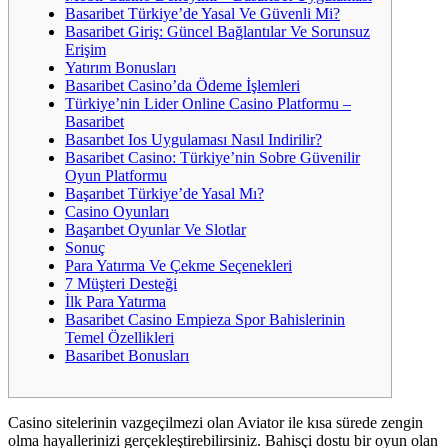
Basaribet Türkiye’de Yasal Ve Güvenli Mi?
Basaribet Giriş: Güncel Bağlantılar Ve Sorunsuz
Erişim
Yatırım Bonusları
Basaribet Casino’da Ödeme İşlemleri
Türkiye’nin Lider Online Casino Platformu –
Basaribet
Basarıbet Ios Uygulaması Nasıl Indirilir?
Basaribet Casino: Türkiye’nin Sobre Güvenilir
Oyun Platformu
Başarıbet Türkiye’de Yasal Mı?
Casino Oyunları
Başarıbet Oyunlar Ve Slotlar
Sonuç
Para Yatırma Ve Çekme Seçenekleri
7 Müşteri Desteği
İlk Para Yatırma
Basaribet Casino Empieza Spor Bahislerinin
Temel Özellikleri
Basaribet Bonusları
Casino sitelerinin vazgeçilmezi olan Aviator ile kısa sürede zengin
olma hayallerinizi gerçekleştirebilirsiniz. Bahisçi dostu bir oyun olan