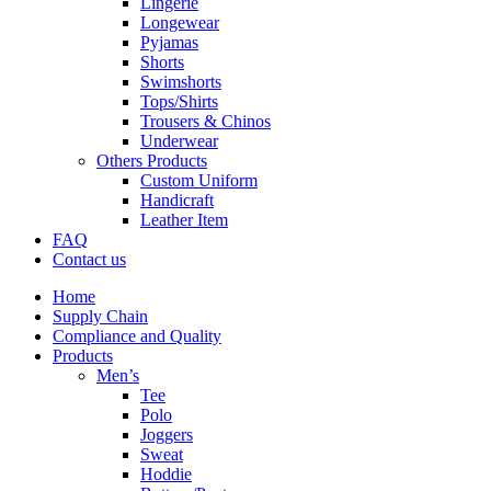
Lingerie
Longewear
Pyjamas
Shorts
Swimshorts
Tops/Shirts
Trousers & Chinos
Underwear
Others Products
Custom Uniform
Handicraft
Leather Item
FAQ
Contact us
Home
Supply Chain
Compliance and Quality
Products
Men’s
Tee
Polo
Joggers
Sweat
Hoddie