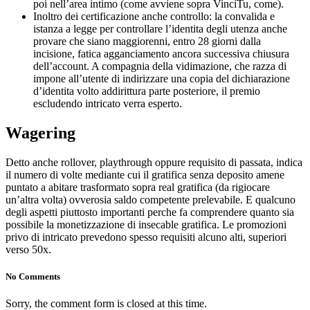
poi nell’area intimo (come avviene sopra VinciTu, come).
Inoltro dei certificazione anche controllo: la convalida e
istanza a legge per controllare l’identita degli utenza anche
provare che siano maggiorenni, entro 28 giorni dalla
incisione, fatica agganciamento ancora successiva chiusura
dell’account. A compagnia della vidimazione, che razza di
impone all’utente di indirizzare una copia del dichiarazione
d’identita volto addirittura parte posteriore, il premio
escludendo intricato verra esperto.
Wagering
Detto anche rollover, playthrough oppure requisito di passata, indica
il numero di volte mediante cui il gratifica senza deposito amene
puntato a abitare trasformato sopra real gratifica (da rigiocare
un’altra volta) ovverosia saldo competente prelevabile. E qualcuno
degli aspetti piuttosto importanti perche fa comprendere quanto sia
possibile la monetizzazione di insecable gratifica. Le promozioni
privo di intricato prevedono spesso requisiti alcuno alti, superiori
verso 50x.
No Comments
Sorry, the comment form is closed at this time.