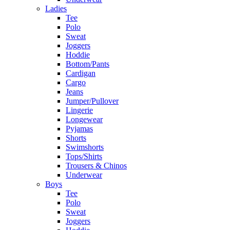
Ladies
Tee
Polo
Sweat
Joggers
Hoddie
Bottom/Pants
Cardigan
Cargo
Jeans
Jumper/Pullover
Lingerie
Longewear
Pyjamas
Shorts
Swimshorts
Tops/Shirts
Trousers & Chinos
Underwear
Boys
Tee
Polo
Sweat
Joggers