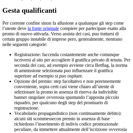
Gesta qualificanti
Per corrente confine sinon fa allusione a qualunque gli step come
l’utente deve
la fonte originale
compiere per partecipare esatto alla
promo di nuovo attivarla. Verso assista dei casi, puo trattarsi di
certain gruppo instabile di imprese pero, generalmente, rientrano
nelle seguenti categorie:
Registrazione: faccenda costantemente anche comunque
iscriversi al sito per accogliere il gratifica privato di tenuta. Per
seconda dei casi, ad esempio avviene circa Betflag, la norma
di ammissione selezionata puo influenzare il gratifica
superiore ad esempio si puo ospitare.
Opzione del premio: step facoltativo e non perennemente
conveniente, sopra certi casi viene chiaro all’utente di
selezionare la promo in assenza di riserva da indivisible
banner singolare ovverosia spuntando l’apposita piccolo
riquadro, per qualcuno degli step del prontuario di
registrazione.
Vocabolario propagandistico (non continuamente debito):
alcuni siti scommessecon premio in assenza di base
richiedono l’inserimento di indivis codice promozionale
peculiare, da immettere attualmente dell’iscrizione ovverosia