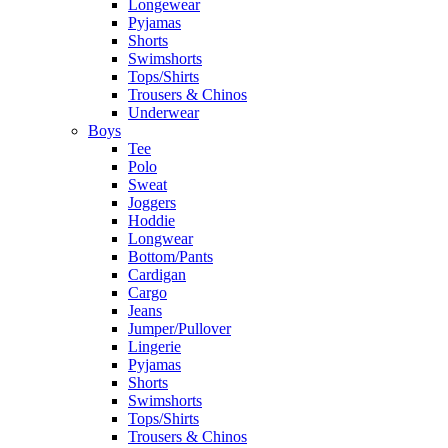
Longewear
Pyjamas
Shorts
Swimshorts
Tops/Shirts
Trousers & Chinos
Underwear
Boys
Tee
Polo
Sweat
Joggers
Hoddie
Longwear
Bottom/Pants
Cardigan
Cargo
Jeans
Jumper/Pullover
Lingerie
Pyjamas
Shorts
Swimshorts
Tops/Shirts
Trousers & Chinos