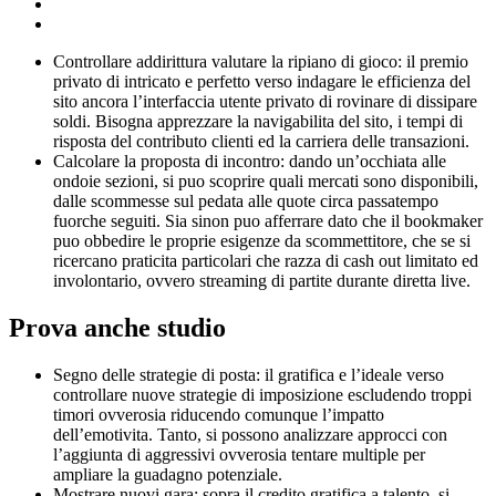
Controllare addirittura valutare la ripiano di gioco: il premio
privato di intricato e perfetto verso indagare le efficienza del
sito ancora l’interfaccia utente privato di rovinare di dissipare
soldi. Bisogna apprezzare la navigabilita del sito, i tempi di
risposta del contributo clienti ed la carriera delle transazioni.
Calcolare la proposta di incontro: dando un’occhiata alle
ondoie sezioni, si puo scoprire quali mercati sono disponibili,
dalle scommesse sul pedata alle quote circa passatempo
fuorche seguiti. Sia sinon puo afferrare dato che il bookmaker
puo obbedire le proprie esigenze da scommettitore, che se si
ricercano praticita particolari che razza di cash out limitato ed
involontario, ovvero streaming di partite durante diretta live.
Prova anche studio
Segno delle strategie di posta: il gratifica e l’ideale verso
controllare nuove strategie di imposizione escludendo troppi
timori ovverosia riducendo comunque l’impatto
dell’emotivita. Tanto, si possono analizzare approcci con
l’aggiunta di aggressivi ovverosia tentare multiple per
ampliare la guadagno potenziale.
Mostrare nuovi gara: sopra il credito gratifica a talento, si