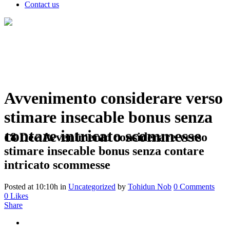
Contact us
Avvenimento considerare verso
stimare insecable bonus senza
contare intricato scommesse
18 Dec
Avvenimento considerare verso
stimare insecable bonus senza contare
intricato scommesse
Posted at 10:10h
in
Uncategorized
by
Tohidun Nob
0 Comments
0
Likes
Share