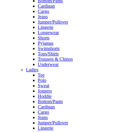
Bottom/Pants
Cardigan
Cargo
Jeans
Jumper/Pullover
Lingerie
Longewear
Shorts
Pyjamas
Swimshorts
Tops/Shirts
Trousers & Chinos
Underwear
Ladies
Tee
Polo
Sweat
Joggers
Hoddie
Bottom/Pants
Cardigan
Cargo
Jeans
Jumper/Pullover
Lingerie