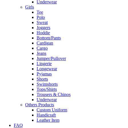
Underwear
Girls
Tee
Polo
Sweat
Joggers
Hoddie
Bottom/Pants
Cardigan
Cargo
Jeans
Jumper/Pullover
Lingerie
Longewear
Pyjamas
Shorts
Swimshorts
Tops/Shirts
Trousers & Chinos
Underwear
Others Products
Custom Uniform
Handicraft
Leather Item
FAQ