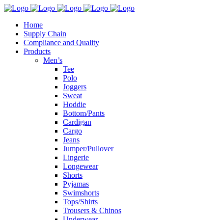
Home
Supply Chain
Compliance and Quality
Products
Men’s
Tee
Polo
Joggers
Sweat
Hoddie
Bottom/Pants
Cardigan
Cargo
Jeans
Jumper/Pullover
Lingerie
Longewear
Shorts
Pyjamas
Swimshorts
Tops/Shirts
Trousers & Chinos
Underwear