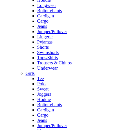
Hoddie
Longwear
Bottom/Pants
Cardigan
Cargo
Jeans
Jumper/Pullover
Lingerie
Pyjamas
Shorts
Swimshorts
Tops/Shirts
Trousers & Chinos
Underwear
Girls
Tee
Polo
Sweat
Joggers
Hoddie
Bottom/Pants
Cardigan
Cargo
Jeans
Jumper/Pullover